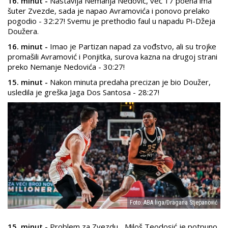
16. minut -
Nastavlja Nemanja Nedović, već 17 poena ima
šuter Zvezde, sada je napao Avramovića i ponovo prelako
pogodio - 32:27! Svemu je prethodio faul u napadu Pi-Džeja
Doužera.
16. minut -
Imao je Partizan napad za vođstvo, ali su trojke
promašili Avramović i Ponjitka, surova kazna na drugoj strani
preko Nemanje Nedovića - 30:27!
15. minut -
Nakon minuta predaha precizan je bio Doužer,
usledila je greška Jaga Dos Santosa - 28:27!
Foto: ABA liga/Dragana Stjepanović
15. minut -
Problem za Zvezdu... Miloš Teodosić je potpuno