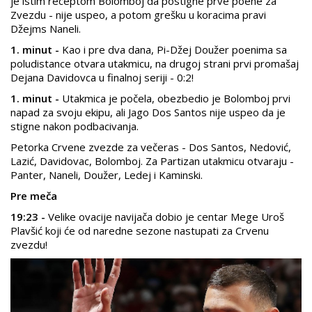
je istim receptom Bolomboj da postigne prve poene za
Zvezdu - nije uspeo, a potom grešku u koracima pravi
Džejms Naneli.
1. minut -
Kao i pre dva dana, Pi-Džej Doužer poenima sa
poludistance otvara utakmicu, na drugoj strani prvi promašaj
Dejana Davidovca u finalnoj seriji - 0:2!
1. minut -
Utakmica je počela, obezbedio je Bolomboj prvi
napad za svoju ekipu, ali Jago Dos Santos nije uspeo da je
stigne nakon podbacivanja.
Petorka Crvene zvezde za večeras - Dos Santos, Nedović,
Lazić, Davidovac, Bolomboj. Za Partizan utakmicu otvaraju -
Panter, Naneli, Doužer, Ledej i Kaminski.
Pre meča
19:23 -
Velike ovacije navijača dobio je centar Mege Uroš
Plavšić koji će od naredne sezone nastupati za Crvenu
zvezdu!