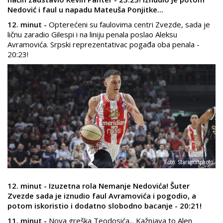
Nedović i faul u napadu Mateuša Ponjitke...
12. minut -
Opterećeni su faulovima centri Zvezde, sada je
ličnu zaradio Gilespi i na liniju penala poslao Aleksu
Avramovića. Srpski reprezentativac pogađa oba penala -
20:23!
Foto: Starsportphoto
12. minut - Izuzetna rola Nemanje Nedovića! Šuter
Zvezde sada je iznudio faul Avramovića i pogodio, a
potom iskoristio i dodatno slobodno bacanje - 20:21!
11. minut -
Nova greška Teodosića... Kažnjava to Alen