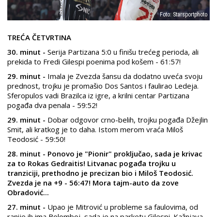
Foto: Starsportphoto
TREĆA ČETVRTINA
30. minut -
Serija Partizana 5:0 u finišu trećeg perioda, ali
prekida to Fredi Gilespi poenima pod košem - 61:57!
29. minut -
Imala je Zvezda šansu da dodatno uveća svoju
prednost, trojku je promašio Dos Santos i faulirao Ledeja.
Sferopulos vadi Brazilca iz igre, a krilni centar Partizana
pogađa dva penala - 59:52!
29. minut -
Dobar odgovor crno-belih, trojku pogađa Džejlin
Smit, ali kratkog je to daha. Istom merom vraća Miloš
Teodosić - 59:50!
28. minut - Ponovo je "Pionir" proključao, sada je krivac
za to Rokas Gedraitis! Litvanac pogađa trojku u
tranziciji, prethodno je precizan bio i Miloš Teodosić.
Zvezda je na +9 - 56:47! Mora tajm-auto da zove
Obradović...
27. minut -
Upao je Mitrović u probleme sa faulovima, od
ranije ih ima Bolomboj, sada je na parketu Gilespi. Kažnjava