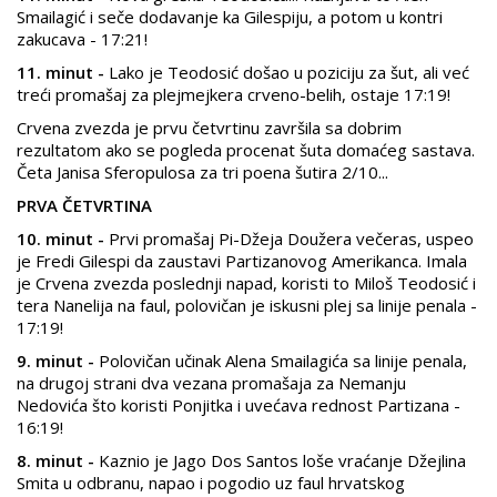
Smailagić i seče dodavanje ka Gilespiju, a potom u kontri
zakucava - 17:21!
11. minut -
Lako je Teodosić došao u poziciju za šut, ali već
treći promašaj za plejmejkera crveno-belih, ostaje 17:19!
Crvena zvezda je prvu četvrtinu završila sa dobrim
rezultatom ako se pogleda procenat šuta domaćeg sastava.
Četa Janisa Sferopulosa za tri poena šutira 2/10...
PRVA ČETVRTINA
10. minut -
Prvi promašaj Pi-Džeja Doužera večeras, uspeo
je Fredi Gilespi da zaustavi Partizanovog Amerikanca. Imala
je Crvena zvezda poslednji napad, koristi to Miloš Teodosić i
tera Nanelija na faul, polovičan je iskusni plej sa linije penala -
17:19!
9. minut -
Polovičan učinak Alena Smailagića sa linije penala,
na drugoj strani dva vezana promašaja za Nemanju
Nedovića što koristi Ponjitka i uvećava rednost Partizana -
16:19!
8. minut -
Kaznio je Jago Dos Santos loše vraćanje Džejlina
Smita u odbranu, napao i pogodio uz faul hrvatskog