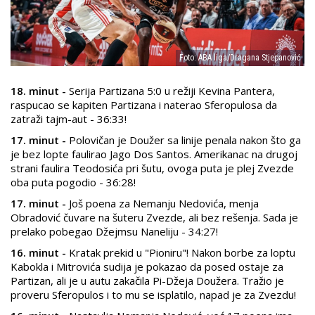
Foto: ABA liga/Dragana Stjepanović
18. minut -
Serija Partizana 5:0 u režiji Kevina Pantera,
raspucao se kapiten Partizana i naterao Sferopulosa da
zatraži tajm-aut - 36:33!
17. minut -
Polovičan je Doužer sa linije penala nakon što ga
je bez lopte faulirao Jago Dos Santos. Amerikanac na drugoj
strani faulira Teodosića pri šutu, ovoga puta je plej Zvezde
oba puta pogodio - 36:28!
17. minut -
Još poena za Nemanju Nedovića, menja
Obradović čuvare na šuteru Zvezde, ali bez rešenja. Sada je
prelako pobegao Džejmsu Naneliju - 34:27!
16. minut -
Kratak prekid u "Pioniru"! Nakon borbe za loptu
Kabokla i Mitrovića sudija je pokazao da posed ostaje za
Partizan, ali je u autu zakačila Pi-Džeja Doužera. Tražio je
proveru Sferopulos i to mu se isplatilo, napad je za Zvezdu!