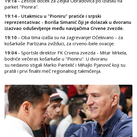
19:18 -
Žestok doček za Željka Obradovića po izlasku na
parket "Pionira".
19:14 - Utakmicu u "Pioniru" pratiće i srpski
reprezentativac - Boriša Simanić čiji je dolazak u dvoranu
izazvao oduševljenje među navijačima Crvene zvezde.
19:10 -
Oba tima izašla su na zagrevanje! Očekivano - za
košarkaše Partizana zvižduci, za crveno-bele ovacije.
19:04 -
Sportski direktor FK Crvena zvezda - Mitar Mrkela,
bodriće večeras košarkaše u "Pioniru". U dvoranu
su nedavno stigali Marko Pantelić i Mihajlo Pjanović koji su
pratili i prvi finalni meč regionalnog takmičenja.