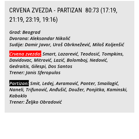
CRVENA ZVEZDA - PARTIZAN 80:73 (17:19,
21:19, 23:19, 19:16)
Grad: Beograd
Dvorana: Aleksandar Nikolić
Sudije: Damir Javor, Uroš Obrknežević, Miloš Koljenšić
Crvena zvezda:
Smart, Lazarević, Teodosić, Tompkins,
Davidovac, Mitrović, Lazić, Bolomboj, Nedović,
Gedraitis, Gilespi, Dos Santos
Trener: Janis Sferopulos
Partizan:
Smit, Ledej, Avramović, Panter, Smailagić,
Naneli, Trifunović, Anđušić, Doužer, Ponjitka, Kaminski,
Kaboklo
Trener: Željko Obradović