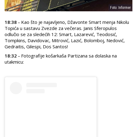
Foto: Informer
18:38 -
Kao što je najavljeno, Džavonte Smart menja Nikolu
Topića u sastavu Zvezde za večeras. Janis Sferopulos
odlučio se za sledećih 12: Smart, Lazarević, Teodosić,
Tompkins, Davidovac, Mitrović, Lazić, Bolomboj, Nedović,
Gedraitis, Gilespi, Dos Santos!
18:32 -
Fotografije košarkaša Partizana sa dolaska na
utakmicu: