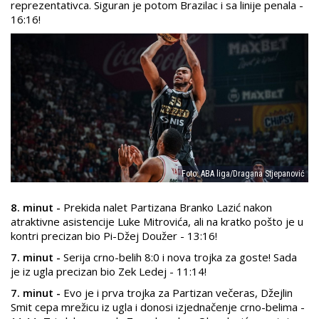
reprezentativca. Siguran je potom Brazilac i sa linije penala -
16:16!
Foto: ABA liga/Dragana Stjepanović
8. minut -
Prekida nalet Partizana Branko Lazić nakon
atraktivne asistencije Luke Mitrovića, ali na kratko pošto je u
kontri precizan bio Pi-Džej Doužer - 13:16!
7. minut -
Serija crno-belih 8:0 i nova trojka za goste! Sada
je iz ugla precizan bio Zek Ledej - 11:14!
7. minut -
Evo je i prva trojka za Partizan večeras, Džejlin
Smit cepa mrežicu iz ugla i donosi izjednačenje crno-belima -