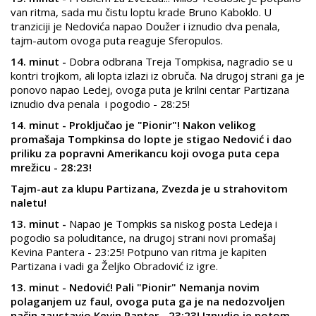
van ritma, sada mu čistu loptu krade Bruno Kaboklo. U
tranziciji je Nedovića napao Doužer i iznudio dva penala,
tajm-autom ovoga puta reaguje Sferopulos.
14. minut -
Dobra odbrana Treja Tompkisa, nagradio se u
kontri trojkom, ali lopta izlazi iz obruča. Na drugoj strani ga je
ponovo napao Ledej, ovoga puta je krilni centar Partizana
iznudio dva penala i pogodio - 28:25!
14. minut - Proključao je "Pionir"! Nakon velikog
promašaja Tompkinsa do lopte je stigao Nedović i dao
priliku za popravni Amerikancu koji ovoga puta cepa
mrežicu - 28:23!
Tajm-aut za klupu Partizana, Zvezda je u strahovitom
naletu!
13. minut -
Napao je Tompkis sa niskog posta Ledeja i
pogodio sa poluditance, na drugoj strani novi promašaj
Kevina Pantera - 23:25! Potpuno van ritma je kapiten
Partizana i vadi ga Željko Obradović iz igre.
13. minut - Nedović! Pali "Pionir" Nemanja novim
polaganjem uz faul, ovoga puta ga je na nedozvoljen
način zaustavio Kevin Panter - 23:23! Iznudio je potom