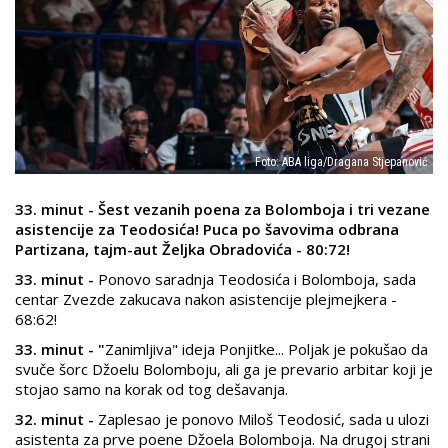
Foto: ABA liga/Dragana Stjepanović
33. minut - Šest vezanih poena za Bolomboja i tri vezane
asistencije za Teodosića! Puca po šavovima odbrana
Partizana, tajm-aut Željka Obradovića - 80:72!
33. minut -
Ponovo saradnja Teodosića i Bolomboja, sada
centar Zvezde zakucava nakon asistencije plejmejkera -
68:62!
33. minut - "
Zanimljiva" ideja Ponjitke... Poljak je pokušao da
svuče šorc Džoelu Bolomboju, ali ga je prevario arbitar koji je
stojao samo na korak od tog dešavanja.
32. minut -
Zaplesao je ponovo Miloš Teodosić, sada u ulozi
asistenta za prve poene Džoela Bolomboja. Na drugoj strani