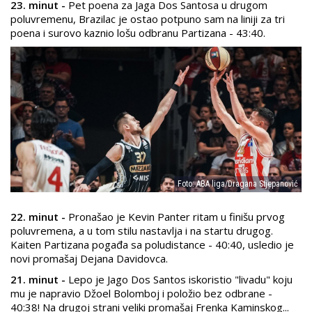
23. minut -
Pet poena za Jaga Dos Santosa u drugom
poluvremenu, Brazilac je ostao potpuno sam na liniji za tri
poena i surovo kaznio lošu odbranu Partizana - 43:40.
Foto: ABA liga/Dragana Stjepanović
22. minut -
Pronašao je Kevin Panter ritam u finišu prvog
poluvremena, a u tom stilu nastavlja i na startu drugog.
Kaiten Partizana pogađa sa poludistance - 40:40, usledio je
novi promašaj Dejana Davidovca.
21. minut -
Lepo je Jago Dos Santos iskoristio "livadu" koju
mu je napravio Džoel Bolomboj i položio bez odbrane -
40:38! Na drugoj strani veliki promašaj Frenka Kaminskog...