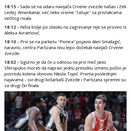
18:15 -
Sada se na udaru navijača Crvene zvezde našao i Zek
Ledej. Amerikanac već neko vreme "ratuje" sa pristalicama
večitog rivala.
18:12 -
Ništa bolje po izlasku na zagrevanje nije se proveo ni
Aleksa Avramović.
18:10 -
Prvi se na parketu "Pionira" pojavio Alen Smailagić,
naravno, centra Partizana nisu lepo dočekali navijači Crvene
zvezde.
18:02 -
Sigurno je da će u odnosu na prvi meč Janis
Sferopulos morati da napravi jednu prinudnu izmenu pošto je
povredu kolena obnovio Nikola Topić. Prema poslednjim
najavama - svi drugi košarkaši Zvezde i Partizana spremni su
za drugi čin finala.