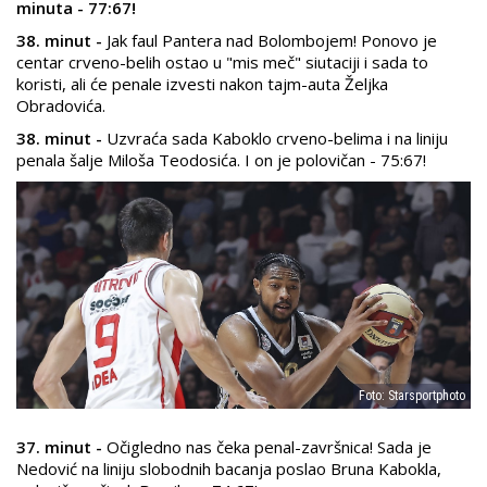
minuta - 77:67!
38. minut -
Jak faul Pantera nad Bolombojem! Ponovo je
centar crveno-belih ostao u "mis meč" siutaciji i sada to
koristi, ali će penale izvesti nakon tajm-auta Željka
Obradovića.
38. minut -
Uzvraća sada Kaboklo crveno-belima i na liniju
penala šalje Miloša Teodosića. I on je polovičan - 75:67!
Foto: Starsportphoto
37. minut -
Očigledno nas čeka penal-završnica! Sada je
Nedović na liniju slobodnih bacanja poslao Bruna Kabokla,