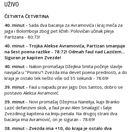
UŽIVO
ČETVRTA ČETVRTINA
40. minut -
Sada dva bacanja za Avramovića i kraj meča za
Jaga i Bolomboja zbog pet ličnih. Polovičan učinak pleja
Partizana - 80:73!
40. minut - Trojka Alekse Avramovića, Partizan smanjuje
na šest poena razlike - 78:72! Odmah faul nad Lazićem...
Siguran je kapiten Zvezde!
40. minut -
Nakon promašaja Džejlina Smita počinje slavlje
navijača u "Pioniru"! Zvezda ima devet poena prednosti, a do
kraja je ostalo tek nešto više od 35 sekundi - 78:69!
39. minut -
Faul u napadu pravi Jago Dos Santos, dobro se
postavio Aleksa Avramović.
39. minut -
Novi promašaj Džejmsa Nanelija, kupi Branko
Lazić defanzivni skok, a faul pravi Alen Smailagić i šalje
Zvezdinog kapitena na liniju penala. Na drugoj strani dva
bacanja ima Avramović, on je siguran - 78:69!
38. minut - Zvezda ima +10, do kraja je ostalo dva