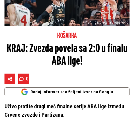
ABA liga/Dragana Stjepanović
KOŠARKA
KRAJ: Zvezda povela sa 2:0 u finalu
ABA lige!
0
Dodaj Informer kao željeni izvor na Googlu
Uživo pratite drugi meč finalne serije ABA lige između
Crvene zvezde i Partizana.