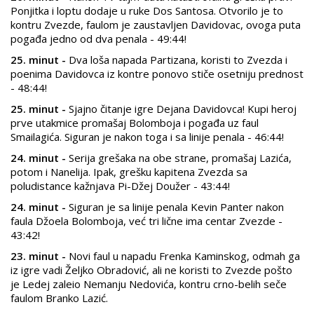
Ponjitka i loptu dodaje u ruke Dos Santosa. Otvorilo je to
kontru Zvezde, faulom je zaustavljen Davidovac, ovoga puta
pogađa jedno od dva penala - 49:44!
25. minut -
Dva loša napada Partizana, koristi to Zvezda i
poenima Davidovca iz kontre ponovo stiče osetniju prednost
- 48:44!
25. minut -
Sjajno čitanje igre Dejana Davidovca! Kupi heroj
prve utakmice promašaj Bolomboja i pogađa uz faul
Smailagića. Siguran je nakon toga i sa linije penala - 46:44!
24. minut -
Serija grešaka na obe strane, promašaj Lazića,
potom i Nanelija. Ipak, grešku kapitena Zvezda sa
poludistance kažnjava Pi-Džej Doužer - 43:44!
24. minut -
Siguran je sa linije penala Kevin Panter nakon
faula Džoela Bolomboja, već tri lične ima centar Zvezde -
43:42!
23. minut -
Novi faul u napadu Frenka Kaminskog, odmah ga
iz igre vadi Željko Obradović, ali ne koristi to Zvezde pošto
je Ledej zaleio Nemanju Nedovića, kontru crno-belih seče
faulom Branko Lazić.