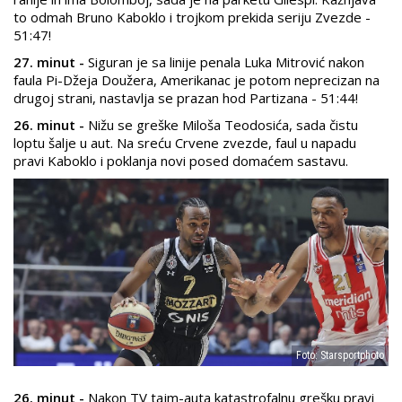
to odmah Bruno Kaboklo i trojkom prekida seriju Zvezde -
51:47!
27. minut -
Siguran je sa linije penala Luka Mitrović nakon
faula Pi-Džeja Doužera, Amerikanac je potom neprecizan na
drugoj strani, nastavlja se prazan hod Partizana - 51:44!
26. minut -
Nižu se greške Miloša Teodosića, sada čistu
loptu šalje u aut. Na sreću Crvene zvezde, faul u napadu
pravi Kaboklo i poklanja novi posed domaćem sastavu.
Foto: Starsportphoto
26. minut -
Nakon TV tajm-auta katastrofalnu grešku pravi