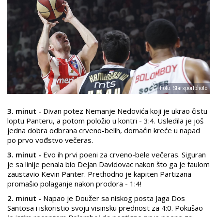
Foto: Starsportphoto
3. minut -
Divan potez Nemanje Nedovića koji je ukrao čistu
loptu Panteru, a potom položio u kontri - 3:4. Usledila je još
jedna dobra odbrana crveno-belih, domaćin kreće u napad
po prvo vođstvo večeras.
3. minut -
Evo ih prvi poeni za crveno-bele večeras. Siguran
je sa linije penala bio Dejan Davidovac nakon što ga je faulom
zaustavio Kevin Panter. Prethodno je kapiten Partizana
promašio polaganje nakon prodora - 1:4!
2. minut -
Napao je Doužer sa niskog posta Jaga Dos
Santosa i iskoristio svoju visinsku prednost za 4:0. Pokušao