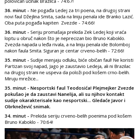
polovičan učinak Brazilca - 74:67!
36. minut -
Ne pogađa Ledej za tri poena, na drugoj strani
novi faul Džejlina Smita, sada na liniju penala ide Branko Lazić.
Oba puta pogađa kapiten Zvezde - 74:66!
36. minut -
Seriju promašaja prekida Zek Ledej koji vraća
loptu u obruč nakon što je neprecizan bio Bruno Kaboklo.
Zvezda napada u leđa rivala, a na liniju penala ide Bolomboj
nakon faula Smita. Siguran je centar crveno-belih - 72:66!
35. minut -
Sudije menjaju odluku, biće običan faul! Ne koristi
Partizan svoj napad, Jago je zaustavio Ledeja, ali ni Brazilac
na drugoj strani ne uspeva da položi pod košem crno-belih.
Miruju mrežice...
35. minut - Nesportski faul Teodosića! Plejmejker Zvezde
pokušao je da zaustavi Nanelija, ali su njihov kontakt
sudije okarakterisale kao nesportski... Gledaće Javor i
Obrknežević snimak.
34. minut -
Prekida seriju crveno-belih poenima pod košem
Bruno Kaboklo - 70:64!