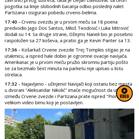
pogotka sa linije slobodnih bacanja odbio poslednji nalet
Partizana i osigurao pobedu crveno-belima.
17:40 -
Crvenu zvezdu je u prvom meču sa 18 poena
predvodio Jago Dos Santos, Miloš Teodosić i Luka Mitrović
dodali su 14. Sa druge strane, Džejms Naneli bio je posebno
raspoložen sa 27 koševa, a pratio ga je Kevin Panter sa 13.
17:36 -
Košarkaš Crvene zvezde Trej Tompkis stigao je na
utakmicu, a ispred hale dobio je ogromne ovacije navijača.
Amerikanac je u prvom meču pružio skromnu partiju pošto
se za bezmalo šest minuta na parketu nije upisao u listu
strelaca.
17:32 -
Najavljeno - učinjeno! Navijači koji ostanu bez mesta
u dvorani "Aleksandar Nikolić" imaće mogućnost da utakmicu
između Crvene zvezde i Partizana prate ispred "Pionira" na
VIDEO
velikom video bimu koji je postavljen.