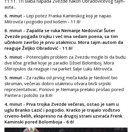
11:11. Tri slaba napada Zvezde nakon Obradovićevog tajm-
auta...
6. minut -
Lep potez Franka Kaminskog koji je napao
Mitrovića i pogodio pod košem - 11:8!
6. minut - Zapalila se ruka Nemanje Nedovića! Šuter
Zvezde pogađa trojku i već ima sedam poena, sa tim
učinkom završio je prvu utakmicu. Mora tajm-autom da
reaguje Željko Obradović - 11:6!
5. minut -
Potencijalni problem za Zvezdu mogle bi da budu
dve lične greške koje je zaradio Džoel Bolomboj. Mora
Sferopulos da reaguje i na parket šalje Luku Mitrovića.
5. minut -
Za razliku od prvog meča kada je Nedović bio
skroman, večeras dobro utakmicu otvara bivši srpski
reprezentativac. Ponovo je Nemanja prelako prošao pored
Pantera i položio za 8:6!
4. minut - Prva trojka Zvezde večeras, ostao je sam u
uglu Branko Lazić i pogodio. Kratko je trajalo vođstvo
crveno-belih, ekspresno na drugoj strani uzvraća Frenk
Kaminski pored Bolomboja - 6:6!