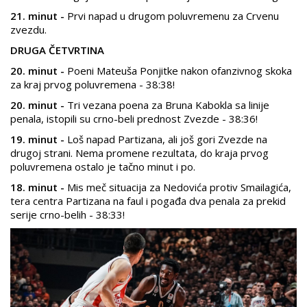
21. minut -
Prvi napad u drugom poluvremenu za Crvenu
zvezdu.
DRUGA ČETVRTINA
20. minut -
Poeni Mateuša Ponjitke nakon ofanzivnog skoka
za kraj prvog poluvremena - 38:38!
20. minut -
Tri vezana poena za Bruna Kabokla sa linije
penala, istopili su crno-beli prednost Zvezde - 38:36!
19. minut -
Loš napad Partizana, ali još gori Zvezde na
drugoj strani. Nema promene rezultata, do kraja prvog
poluvremena ostalo je tačno minut i po.
18. minut -
Mis meč situacija za Nedovića protiv Smailagića,
tera centra Partizana na faul i pogađa dva penala za prekid
serije crno-belih - 38:33!