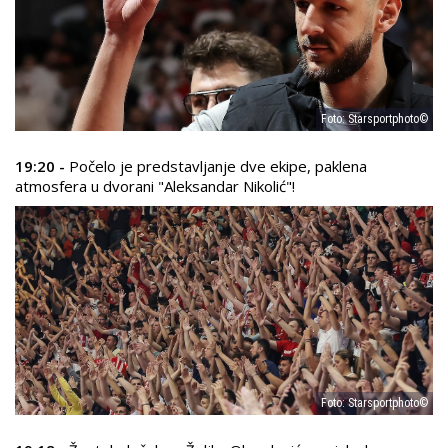
Foto: Starsportphoto©
19:20 -
Počelo je predstavljanje dve ekipe, paklena
atmosfera u dvorani "Aleksandar Nikolić"!
Foto: Starsportphoto©