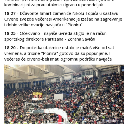
kombinaciji ni za prvu utakmicu igranu u ponedeljak.
18:27 -
Džavonte Smart zameniće Nikolu Topića u sastavu
Crvene zvezde večeras! Amerikanac je izašao na zagrevanje
i dobio velike ovacije navijača u "Pioniru".
18:25 -
Očekivano - najviše uvreda stiglo je na račun
sportskog direktora Partizana - Zorana Savića!
18:20 -
Do početka utakmice ostalo je maloš više od sat
vremena, a tribine "Pionira" gotovo da su popunjene. I
večeras će crveno-beli imati ogromnu podršku navijača.
Foto: Informer