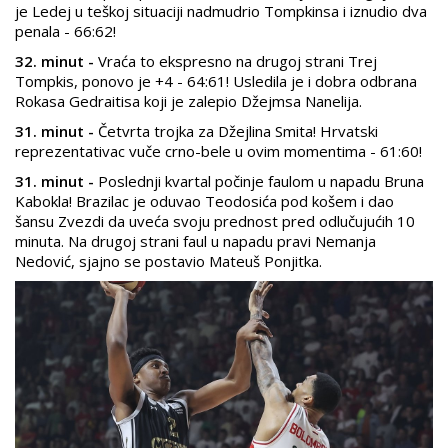
je Ledej u teškoj situaciji nadmudrio Tompkinsa i iznudio dva
penala - 66:62!
32. minut -
Vraća to ekspresno na drugoj strani Trej
Tompkis, ponovo je +4 - 64:61! Usledila je i dobra odbrana
Rokasa Gedraitisa koji je zalepio Džejmsa Nanelija.
31. minut -
Četvrta trojka za Džejlina Smita! Hrvatski
reprezentativac vuče crno-bele u ovim momentima - 61:60!
31. minut -
Poslednji kvartal počinje faulom u napadu Bruna
Kabokla! Brazilac je oduvao Teodosića pod košem i dao
šansu Zvezdi da uveća svoju prednost pred odlučujućih 10
minuta. Na drugoj strani faul u napadu pravi Nemanja
Nedović, sjajno se postavio Mateuš Ponjitka.