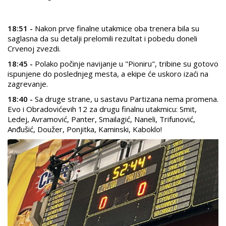
18:51 -
Nakon prve finalne utakmice oba trenera bila su
saglasna da su detalji prelomili rezultat i pobedu doneli
Crvenoj zvezdi.
18:45 -
Polako počinje navijanje u "Pioniru", tribine su gotovo
ispunjene do poslednjeg mesta, a ekipe će uskoro izaći na
zagrevanje.
18:40 -
Sa druge strane, u sastavu Partizana nema promena.
Evo i Obradovićevih 12 za drugu finalnu utakmicu: Smit,
Ledej, Avramović, Panter, Smailagić, Naneli, Trifunović,
Anđušić, Doužer, Ponjitka, Kaminski, Kaboklo!