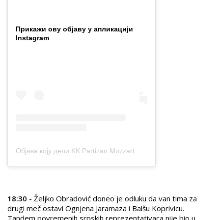
Прикажи ову објаву у апликацији
Instagram
Објава коју дели KK Partizan Mozzart Bet (@partizanbc)
18:30 -
Željko Obradović doneo je odluku da van tima za
drugi meč ostavi Ognjena Jaramaza i Balšu Koprivicu.
Tandem povremenih srpskih reprezentativaca nije bio u