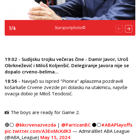
Starsportphoto©
1
/
4
19:02 - Sudijsku trojku večeras čine - Damir Javor, Uroš
Obrknežević i Miloš Koljenšić. Delegiranje Javora nije se
dopalo crveno-belima...
18:56 -
Navijači su ispred "Pionira" aplauzima pozdravili
košarkaše Crvene zvezde pri dolasku na utakmicu, najviše
ovacija dobio je Miloš Teodosić.
📸 The boys are ready for Game 2.
🔴⚪️
@kkcrvenazvezda
|
@PartizanBC
⚫️⚪️
#ABAPlayoffs
pic.twitter.com/A3EoMcKdK3
— AdmiralBet ABA League
(@ABA_League)
May 15, 2024