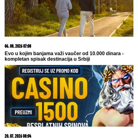
Desetine hiljada ljudi traži ostavku
savezne vlade i proterivanje ilegalnih
migranata!
Nevreme samo što nije grunulo! Ovaj deo Srbije prvi
na udaru, a evo kad se vraćaju paklene vrućine
"Drago mi je što mi je Bog baš nju
poslao" Dejan Kralj dugo KRIO
LJUBAV sa UGLEDNOM
DOKTORKOM, a sada spremni za