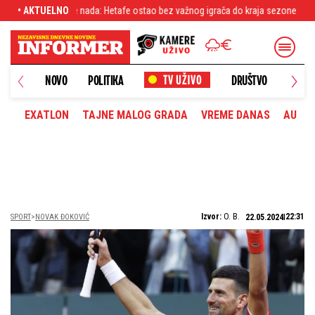
ao bez važnog igrača do kraja sezone
• AKTUELNO
Ovo se čekalo! Mađar potvrdio: Biv
NOVO
POLITIKA
DRUŠTVO
HRONI
EXATLON
TAJNE MALOG GRADA
VREME DANAS
AUTOM
Izvor:
O. B.
22:31
SPORT
NOVAK ĐOKOVIĆ
22.05.2024