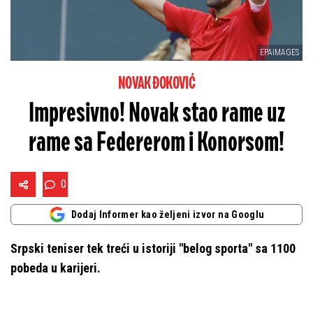
EPAIMAGES
NOVAK ĐOKOVIĆ
Impresivno! Novak stao rame uz
rame sa Federerom i Konorsom!
0
Dodaj Informer kao željeni izvor na Googlu
Srpski teniser tek treći u istoriji "belog sporta" sa 1100
pobeda u karijeri.