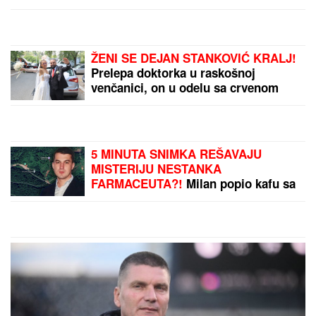
političar uživa na Saboru trubača u Guči: Pozdravio
se sa muzičarima i jeo svadbarski kupus
"Ovo je bio PRVI SIMPTOM
DEMENCIJE koji sam primetila kod
Brusa Vilisa, a evo da li me danas
PREPOZNAJE", supruga slavnog
glumca otkrila nove detalje -
OSEĆAJ KRIVICE je non stop prati
FILMSKA POTERA U NOVOM SADU!
"Pali" pljačkaši iz "audija": Ojadili
poznatu brzu hranu, a onda je
usledila munjevita akcija policije
(FOTO)