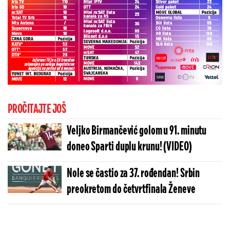
PROČITAJTE JOŠ
Veljko Birmančević golom u 91. minutu
doneo Sparti duplu krunu! (VIDEO)
Nole se častio za 37. rođendan! Srbin
preokretom do četvrtfinala Ženeve