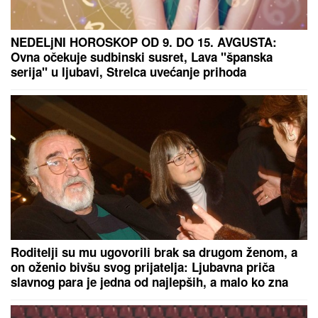
MISTERIJU NESTANKA
FARMACEUTA?!
Milan popio kafu sa
majkom, otišao na posao i više ga
NIKO NIJE VIDEO: Supruzi je poslao
OVU poruku (FOTO)
BIVŠI TRENER PARTIZANA:
Sramota me je...
Loše vesti za Jokića i Denver