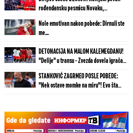
rođendansku pesmicu Novaku,
organizatori doneli tortu (VIDEO)
Nole emotivan nakon pobede: Dirnuli ste
me...
DETONACIJA NA MALOM KALEMEGDANU!
"Delije" u transu - Zvezda dovela igrača
Real Madrida!
STANKOVIĆ ZAGRMEO POSLE POBEDE:
"Nek ostave momke na miru"! Evo šta
kaže o isključenju golmana!