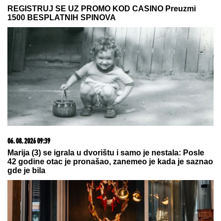
novo životno poglavlje (VIDEO)
Jednu stvar danas treba STROGO
IZBEGAVATI da ne biste prizvali
nesreću, kaže narodni običaji, a ova
MOLITVA donosi ogroman mir i
blagoslov: Slavi se SVETA PETKA
TRNOVA
by Aklamator
06. 08. 2026 07:08
Evo u kojim banjama važi vaučer od 10.000 dinara -
kompletan spisak destinacija u Srbiji