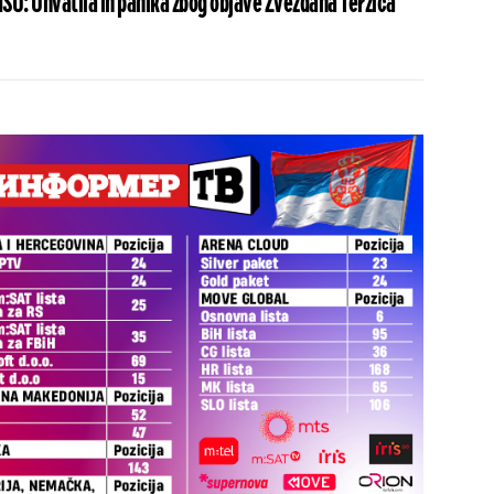
ŠU: Uhvatila ih panika zbog objave Zvezdana Terzića