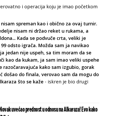
 verovatno i operacija koju je imao početkom
 nisam spreman kao i obično za ovaj turnir.
edelje nisam ni držao reket u rukama, a
dona... Kada se podvuče crta, veliki je
a 99 odsto igrača. Možda sam ja navikao
broja jedan nije uspeh, sa tim moram da se
uči kao da kukam, ja sam imao veliki uspehe
e razočaravajuća kako sam izgubio, gorak
eć došao do finala, verovao sam da mogu do
lkaraza što se kaže
- iskren je bio drugi
Novak uvećao prednost u odnosu na Alkaraza! Evo kako