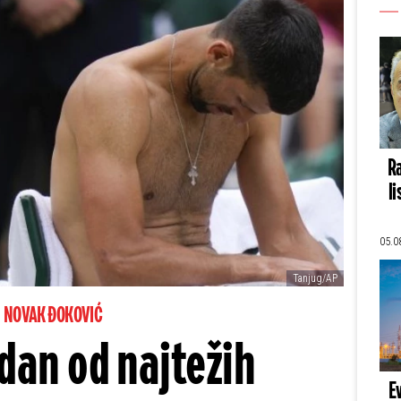
Ra
li
05.0
Tanjug/AP
NOVAK ĐOKOVIĆ
dan od najtežih
E