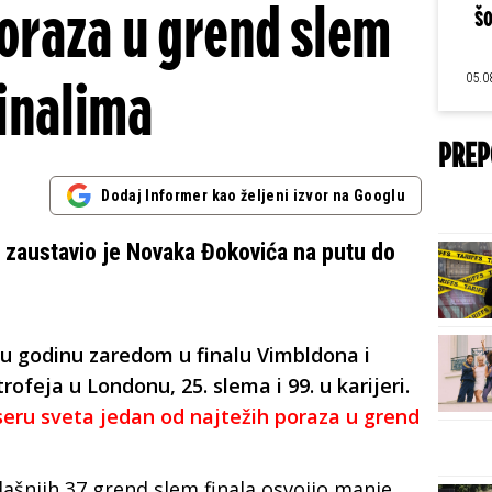
oraza u grend slem
šo
05.0
inalima
PREP
Dodaj Informer kao željeni izvor na Googlu
z zaustavio je Novaka Đokovića na putu do
u godinu zaredom u finalu Vimbldona i
ofeja u Londonu, 25. slema i 99. u karijeri.
ru sveta jedan od najtežih poraza u grend
šnjih 37 grend slem finala osvojio manje