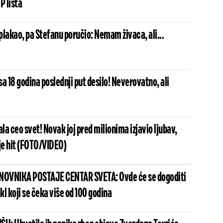
P lista
lakao, pa Stefanu poručio: Nemam živaca, ali...
a 18 godina poslednji put desilo! Neverovatno, ali
a ceo svet! Novak joj pred milionima izjavio ljubav,
je hit (FOTO/VIDEO)
ANOVNIKA POSTAJE CENTAR SVETA: Ovde će se dogoditi
l koji se čeka više od 100 godina