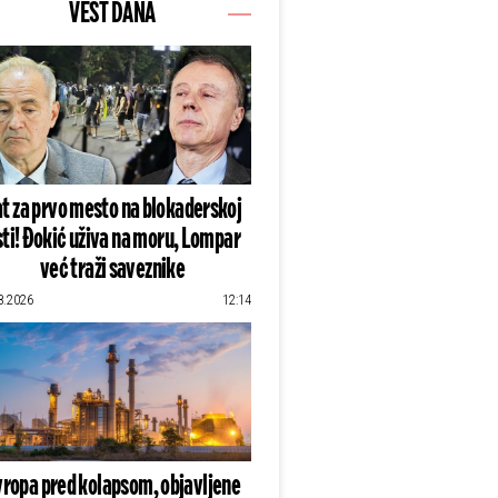
VEST DANA
t za prvo mesto na blokaderskoj
sti! Đokić uživa na moru, Lompar
već traži saveznike
8.2026
12:14
vropa pred kolapsom, objavljene