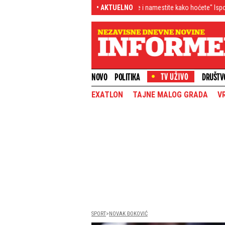
 napola, telo ste mogli da savijete i namestite kako hoćete" Ispovest majke muzi
• AKTUELNO
NOVO
POLITIKA
DRUŠTV
EXATLON
TAJNE MALOG GRADA
V
SPORT
NOVAK ĐOKOVIĆ