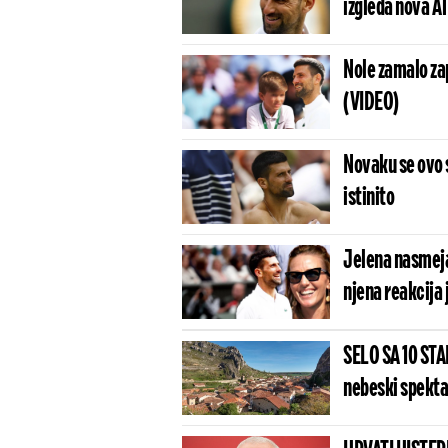
izgleda nova AT
Nole zamalo zap
(VIDEO)
Novaku se ovo s
istinito
Jelena nasmejal
njena reakcija 
SELO SA 10 ST
nebeski spektak