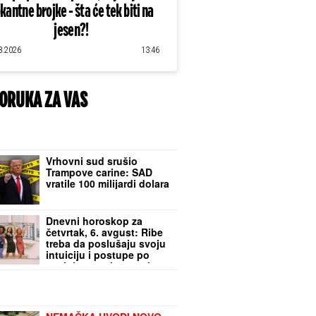
kantne brojke - šta će tek biti na
jesen?!
8.2026
13:46
ORUKA ZA VAS
Vrhovni sud srušio
Trampove carine: SAD
vratile 100 milijardi dolara
Dnevni horoskop za
četvrtak, 6. avgust: Ribe
treba da poslušaju svoju
intuiciju i postupe po
svojoj savesti, a evo ko
treba pod HITNO DA SE
OPUSTI