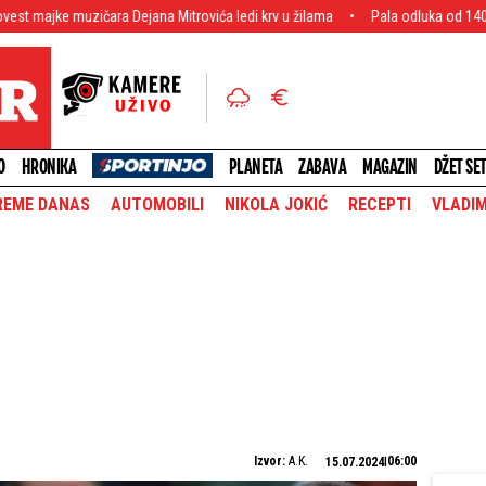
čara Dejana Mitrovića ledi krv u žilama
Pala odluka od 140 miliona! Real 
O
HRONIKA
PLANETA
ZABAVA
MAGAZIN
DŽET SE
REME DANAS
AUTOMOBILI
NIKOLA JOKIĆ
RECEPTI
VLADIM
Izvor:
A.K.
06:00
15.07.2024