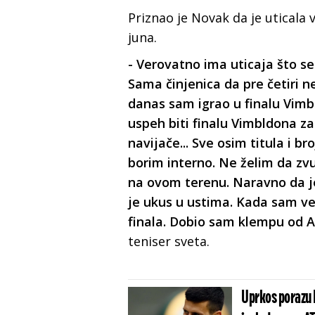
Priznao je Novak da je uticala
juna.
- Verovatno ima uticaja što se
Sama činjenica da pre četiri n
danas sam igrao u finalu Vimbl
uspeh biti finalu Vimbldona z
navijače... Sve osim titula i 
borim interno. Ne želim da zv
na ovom terenu. Naravno da j
je ukus u ustima. Kada sam v
finala. Dobio sam klempu od A
teniser sveta.
Uprkos porazu 