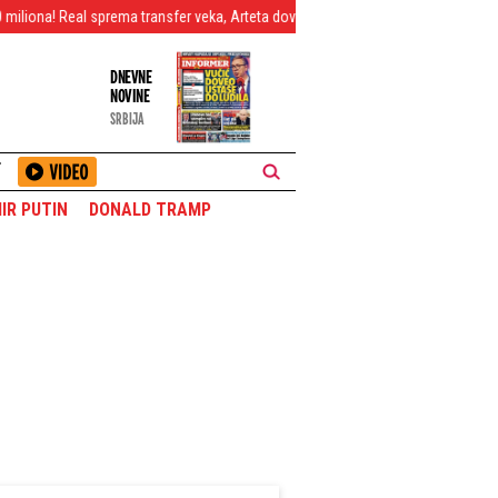
sprema transfer veka, Arteta doveo pojačanje snova, Ovusu napustio "Marakanu
DNEVNE
NOVINE
SRBIJA
T
IR PUTIN
DONALD TRAMP