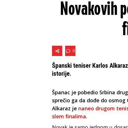
Novakovih p
f
0
Španski teniser Karlos Alkara
istorije.
Španac je pobedio Srbina drug
sprečio ga da dođe do osmog tr
Alkaraz je
naneo drugom tenise
slem finalima.
Novak je samo jednom u dosada