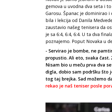
gemova u uvodna dva seta i to 
Garosu. Španac je dominirao i od
bila i lekcija od Danila Medved
zaustavio našeg tenisera da osv
je sa 6:4, 6:4, 6:4. U ta dva fi
poznajemo. Poput Novaka u de
- Servirao je bombe, ne pamti
propustio. Ali eto, svaka čas
Nisam bio u meču prva dva set
digla, dobio sam podršku što
tog taj brejka. Sad možemo da 
rekao je naš teniser posle por