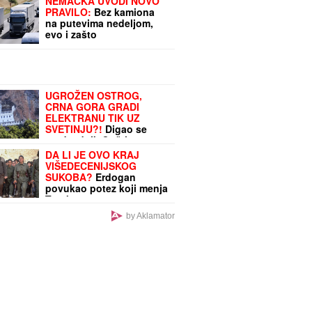
NEMAČKA UVODI NOVO
PRAVILO:
Bez kamiona
na putevima nedeljom,
evo i zašto
UGROŽEN OSTROG,
CRNA GORA GRADI
ELEKTRANU TIK UZ
SVETINJU?!
Digao se
predsednik Opštine
Danilovgrad: "OVO
DA LI JE OVO KRAJ
OZBILJNA DRŽAVA NE
VIŠEDECENIJSKOG
RADI!"
SUKOBA?
Erdogan
povukao potez koji menja
Tursku
by Aklamator