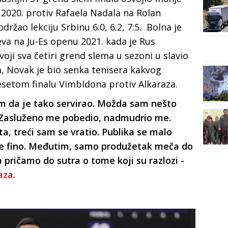
2020. protiv Rafaela Nadala na Rolan
ržao lekciju Srbinu 6:0, 6:2, 7:5. Bolna je
eva na Ju-Es openu 2021. kada je Rus
oji sva četiri grend slema u sezoni u slavio
nala, Novak je bio senka tenisera kakvog
setom finalu Vimbldona protiv Alkaraza.
m da je tako servirao. Možda sam nešto
t. Zasluženo me pobedio, nadmudrio me.
a, treći sam se vratio. Publika se malo
 je fino. Međutim, samo produžetak meča do
pričamo do sutra o tome koji su razlozi -
aza.