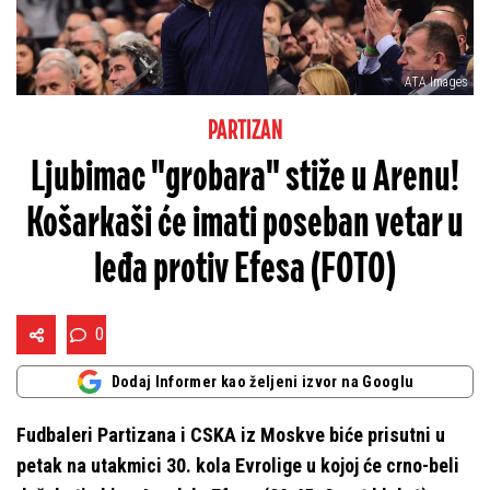
ATA Images
PARTIZAN
Ljubimac "grobara" stiže u Arenu!
Košarkaši će imati poseban vetar u
leđa protiv Efesa (FOTO)
0
Dodaj Informer kao željeni izvor na Googlu
Fudbaleri Partizana i CSKA iz Moskve biće prisutni u
petak na utakmici 30. kola Evrolige u kojoj će crno-beli