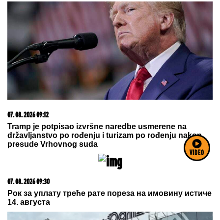
07. 08. 2026 09:12
Tramp je potpisao izvršne naredbe usmerene na
državljanstvo po rođenju i turizam po rođenju nakon
presude Vrhovnog suda
VIDEO
07. 08. 2026 09:30
Рок за уплату треће рате пореза на имовину истиче
14. августа