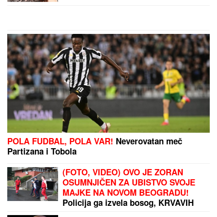
POLA FUDBAL, POLA VAR!
Neverovatan meč
Partizana i Tobola
(FOTO, VIDEO) OVO JE ZORAN
OSUMNJIČEN ZA UBISTVO SVOJE
MAJKE NA NOVOM BEOGRADU!
Policija ga izvela bosog, KRVAVIH
nogu sa lisicama na rukama, ušao u