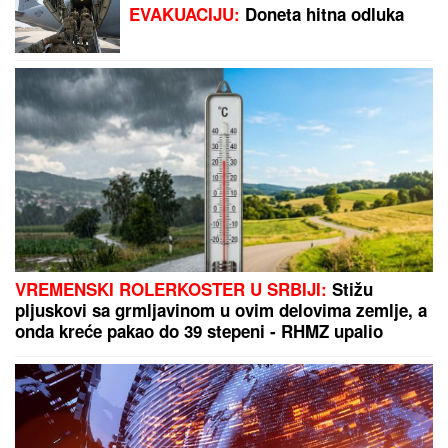
EVAKUACIJU:
Doneta hitna odluka
VREMENSKI ROLERKOSTER U SRBIJI:
Stižu
pljuskovi sa grmljavinom u ovim delovima zemlje, a
onda kreće pakao do 39 stepeni - RHMZ upalio
alarme