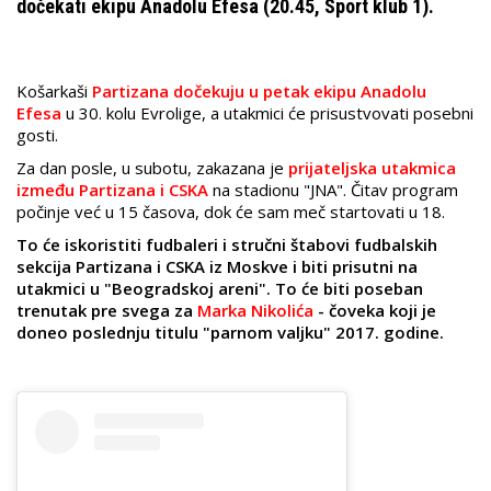
dočekati ekipu Anadolu Efesa (20.45, Sport klub 1).
Košarkaši
Partizana dočekuju u petak ekipu Anadolu
Efesa
u 30. kolu Evrolige, a utakmici će prisustvovati posebni
gosti.
Za dan posle, u subotu, zakazana je
prijateljska utakmica
između Partizana i CSKA
na stadionu "JNA". Čitav program
počinje već u 15 časova, dok će sam meč startovati u 18.
To će iskoristiti fudbaleri i stručni štabovi fudbalskih
sekcija Partizana i CSKA iz Moskve i biti prisutni na
utakmici u "Beogradskoj areni". To će biti poseban
trenutak pre svega za
Marka Nikolića
- čoveka koji je
doneo poslednju titulu "parnom valjku" 2017. godine.