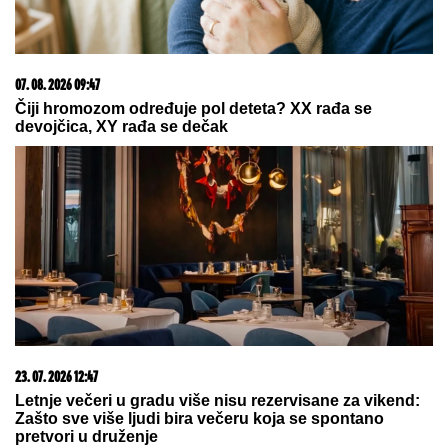
07. 08. 2026 09:47
Čiji hromozom određuje pol deteta? XX rađa se
devojčica, XY rađa se dečak
23. 07. 2026 12:47
Letnje večeri u gradu više nisu rezervisane za vikend:
Zašto sve više ljudi bira večeru koja se spontano
pretvori u druženje