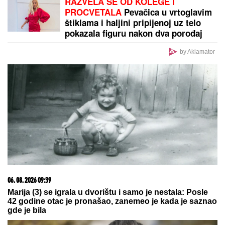
RAZVELA SE OD KOLEGE I
PROCVETALA
Pevačica u vrtoglavim
štiklama i haljini pripijenoj uz telo
pokazala figuru nakon dva porođaj
(Foto)
by Aklamator
06. 08. 2026 09:39
Marija (3) se igrala u dvorištu i samo je nestala: Posle
42 godine otac je pronašao, zanemeo je kada je saznao
gde je bila