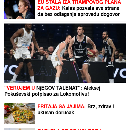
EU STALA IZA TRAMPOVOG PLANA
kola Hitne pomoći
ZA GAZU:
Kalas pozvala sve strane
da bez odlaganja sprovedu dogovor
"VERUJEM U
NjEGOV TALENAT": Aleksej
Pokuševski potpisao za Lokomotivu!
FRITAJA SA JAJIMA:
Brz, zdrav i
ukusan doručak