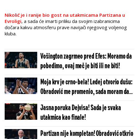
Nikolić je i ranije bio gost na utakmicama Partizana u
Evroligi
, a sada će imarti priliku da svojim izabranicima
dočara kakvu atmosferu prave navijači njegovog voljenog
kluba.
Vošington zagrmeo pred Efes: Moramo da
pobedimo, ovaj meč je biti ili ne biti!
Moja krv je crno-bela! Ledej otvorio dušu:
Obradović me promenio, sada moram da
igram protiv 'svog' kluba!
Jasna poruka Dejvisa! Sada je svaka
utakmica kao finale!
Partizan nije kompletan! Obradović otkrio