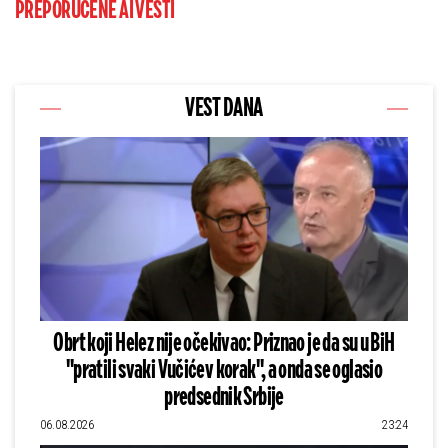
PREPORUČENE AI VESTI
VEST DANA
Obrt koji Helez nije očekivao: Priznao je da su u BiH
"pratili svaki Vučićev korak", a onda se oglasio
predsednik Srbije
06.08.2026
23:24