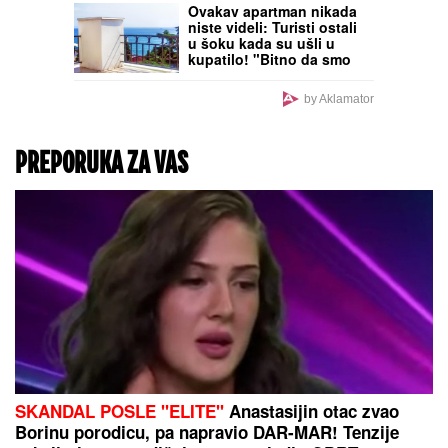
Ovakav apartman nikada
niste videli: Turisti ostali
u šoku kada su ušli u
kupatilo! "Bitno da smo
mi na moru..."
by Aklamator
PREPORUKA ZA VAS
SKANDAL POSLE "ELITE"
Anastasijin otac zvao
Borinu porodicu, pa napravio DAR-MAR! Tenzije