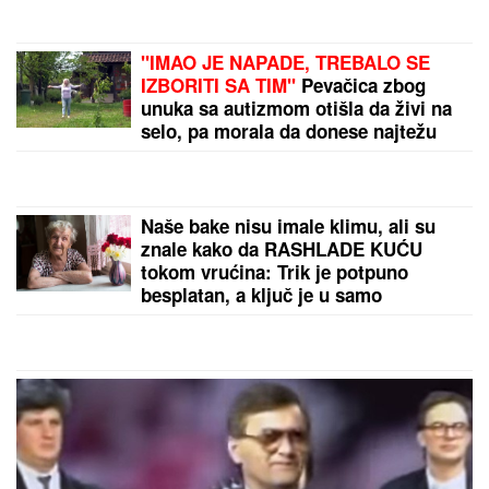
"IMAO JE NAPADE, TREBALO SE
IZBORITI SA TIM"
Pevačica zbog
unuka sa autizmom otišla da živi na
selo, pa morala da donese najtežu
odluku: "Postao je agresivan"
Naše bake nisu imale klimu, ali su
znale kako da RASHLADE KUĆU
tokom vrućina: Trik je potpuno
besplatan, a ključ je u samo
JEDNOM PRAVILU