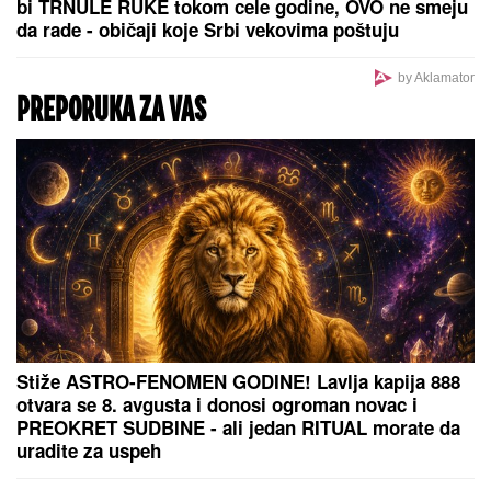
bi TRNULE RUKE tokom cele godine, OVO ne smeju
da rade - običaji koje Srbi vekovima poštuju
by Aklamator
PREPORUKA ZA VAS
Stiže ASTRO-FENOMEN GODINE! Lavlja kapija 888
otvara se 8. avgusta i donosi ogroman novac i
PREOKRET SUDBINE - ali jedan RITUAL morate da
uradite za uspeh