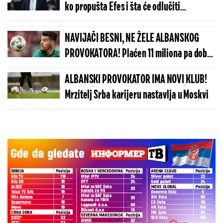
ko propušta Efes i šta će odlučiti
pobednika!
NAVIJAČI BESNI, NE ŽELE ALBANSKOG
PROVOKATORA! Plaćen 11 miliona pa dobio
brutalnu poruku
ALBANSKI PROVOKATOR IMA NOVI KLUB!
Mrzitelj Srba karijeru nastavlja u Moskvi