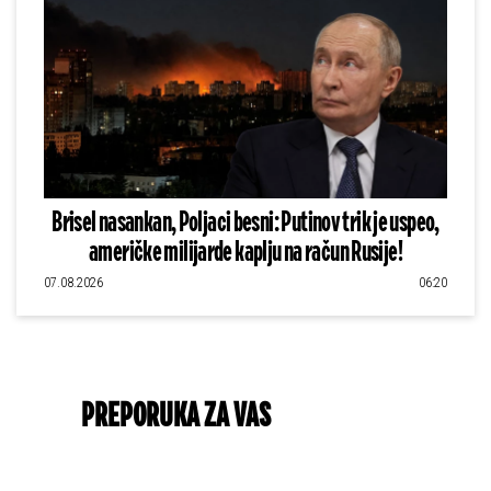
Brisel nasankan, Poljaci besni: Putinov trik je uspeo,
američke milijarde kaplju na račun Rusije!
07.08.2026
06:20
PREPORUKA ZA VAS