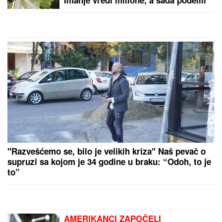
snimak iz dvorišta: Bagerista uveliko
izvodi radove (Video)
"Razvešćemo se, bilo je velikih kriza" Naš pevač o
supruzi sa kojom je 34 godine u braku: “Odoh, to je
to”
AMERIKANCI ZAPOČELI