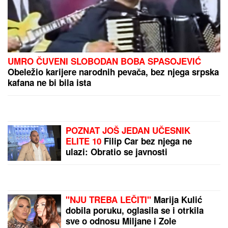
UMRO ČUVENI SLOBODAN BOBA SPASOJEVIĆ
Obeležio karijere narodnih pevača, bez njega srpska
kafana ne bi bila ista
POZNAT JOŠ JEDAN UČESNIK
ELITE 10
Filip Car bez njega ne
ulazi: Obratio se javnosti
"NJU TREBA LEČITI"
Marija Kulić
dobila poruku, oglasila se i otrkila
sve o odnosu Miljane i Zole