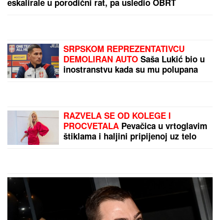
eskalirale u porodični rat, pa usledio OBRT
SRPSKOM REPREZENTATIVCU
DEMOLIRAN AUTO
Saša Lukić bio u
inostranstvu kada su mu polupana
stakla na skupocenom "bentliju"
RAZVELA SE OD KOLEGE I
PROCVETALA
Pevačica u vrtoglavim
štiklama i haljini pripijenoj uz telo
pokazala figuru nakon dva porođaj
(Foto)