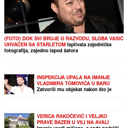
(FOTO) DOK SVI BRUJE O RAZVODU, SLOBA VASIĆ
UHVAĆEN SA STARLETOM
Isplivala zajednička
fotografija, zajedno ispod šatora
INSPEKCIJA UPALA NA IMANJE
VLADIMIRA TOMOVIĆA U BARU
Zatvorili mu objekat nakon što je
pokrenuo biznis, hitno se oglasio:
"Imamo zabranu"
VERICA RAKOČEVIĆ I VELJKO
PRAVE BAZEN U VILI NA AVALI
Imanje vredi milione, a sada podelili