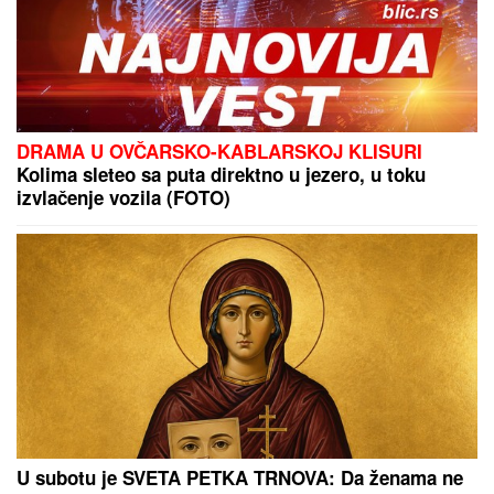
DRAMA U OVČARSKO-KABLARSKOJ KLISURI
Kolima sleteo sa puta direktno u jezero, u toku
izvlačenje vozila (FOTO)
U subotu je SVETA PETKA TRNOVA: Da ženama ne