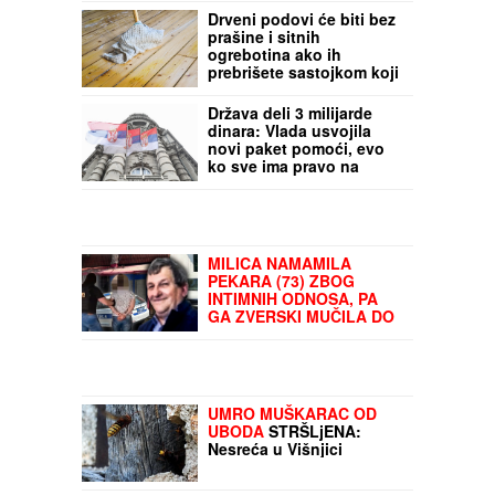
Drveni podovi će biti bez
prašine i sitnih
ogrebotina ako ih
prebrišete sastojkom koji
svi imaju u kuhinji: Ne
košta vas ništa
Država deli 3 milijarde
dinara: Vlada usvojila
novi paket pomoći, evo
ko sve ima pravo na
bespovratna sredstva
MILICA NAMAMILA
PEKARA (73) ZBOG
INTIMNIH ODNOSA, PA
GA ZVERSKI MUČILA DO
SMRTI!
Otkrivamo detalje
ubistva na Karaburmi koji
LEDE KRV: Izdahnuo u
najgorim mukama dok su
ga osumnjičeni pljačkali
UMRO MUŠKARAC OD
UBODA
STRŠLjENA:
Nesreća u Višnjici