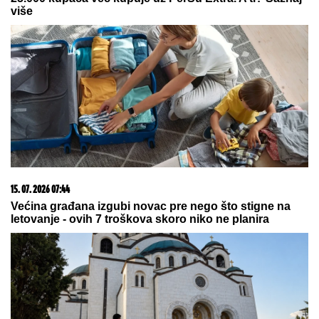
07. 08. 2026 09:14
Сазнања „Политике”: Црна Гора следећа у војном
савезу Загреба, Тиране и Приштине
09. 08. 2026 00:30
Stiglo iznenađenje za Luku, on osuo paljbu po Anđelu,
pa Maja otkrila da li bi pokrenula svoj biznis: Drugačiji
sam tip žene! (VIDEO)