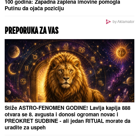
"NE UMIRE SE ZA LJUDIMA KOJI SU PUCALI U
TEBE"
Brutalno oglašavanje Jovane Jeremić 5 dana
nakon veridbe Dragana Stankovića: "Znali su šta
rade"
(FOTO) SVI GLEDAJU U SARU JO!
Pevačica i
Aleksej Bjelogrlić ne skidaju osmeh sa lica, a ona
jednim potezom OČARALA SVE