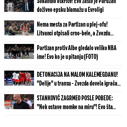
Šokantno otkriće! Evo zašto je Partizan
doživeo epsku blamažu u Evroligi
Nema mesta za Partizan u plej-ofu!
Litvanci otpisali crno-bele, a Zvezdu
žestoko potcenili!
Partizan protiv Albe gledalo veliko NBA
ime! Evo ko je u pitanju (FOTO)
DETONACIJA NA MALOM KALEMEGDANU!
"Delije" u transu - Zvezda dovela igrača
Real Madrida!
STANKOVIĆ ZAGRMEO POSLE POBEDE:
"Nek ostave momke na miru"! Evo šta
kaže o isključenju golmana!