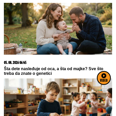
08. 08. 2026 07:36
Samo da mi dete bude dobro: Danas se majke mole
Svetoj Petki
VIDEO
03. 08. 2026 13:23
Hibrid broj 1 koji osvaja Evropu, sada po specijalnoj
akcijskoj ceni od 19.990€ do 31.8.