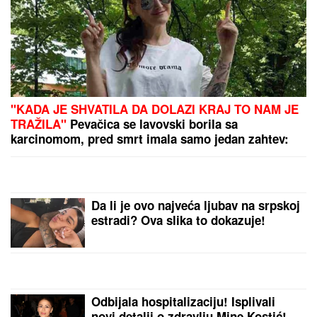
Hitno uključivanje Mustafe Durdžića u emisiju,
otkrio detalje video poziva sa Majom: "Mevlida je
ljuta na nju"
PRVI SNIMAK TEE TAIROVIĆ I MUŽA
NAKON SAOBRAĆAJKE!
Uhvaćeni
zajedno u Budvi: Ivan sa ZAVOJEM
preko celog stopala, a evo kako
pevačica izgleda nakon udesa u
Crnoj Gori