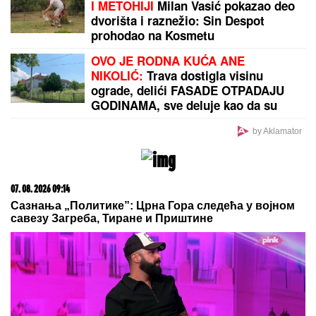
KIFLICE SA ŠUNKOM I FETOM:
Mekane, mirisne i
neodoljive
Potvrđeno: Zmaj od Šipova ulazi u
rijaliti Elita 10
MARINA VISKOVIĆ U NIKAD
SMELIJEM STAJLINGU! U
kaubojkama i sa bezobraznim
prorezom na suknji pokazala
izvajane noge, a onda je sevnulo i
više nego što je planirala (Foto)