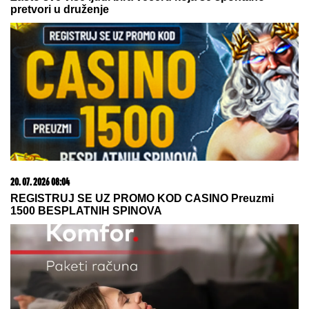
15. 07. 2026 07:44
Većina građana izgubi novac pre nego što stigne na
letovanje - ovih 7 troškova skoro niko ne planira
08. 08. 2026 16:10
Zašto je važno ići na liturgiju: Nedeljom se porodica
okuplja pred Bogom