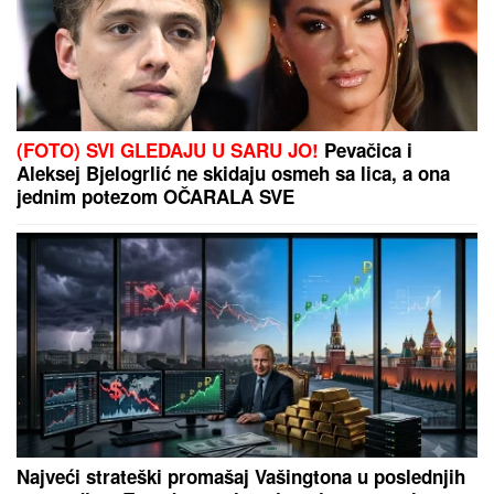
POBUNA U SAKSONIJI:
Desničari traže pad vlade,
Nemačka pred raspadom
ŽENI SE DEJAN STANKOVIĆ KRALJ!
Prelepa doktorka u raskošnoj
venčanici, on u odelu sa crvenom
kravatom: Ne skidaju osmeh pred
crkveno venčanje