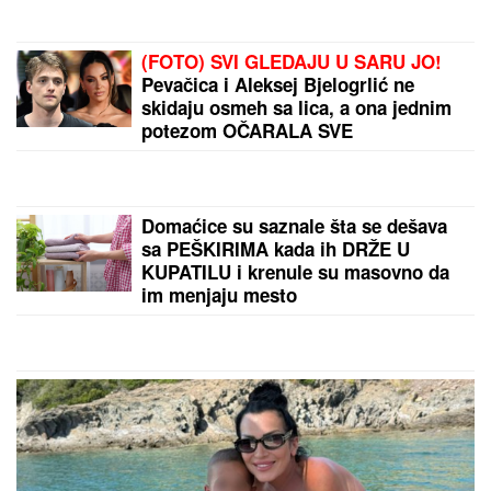
Najveći strateški promašaj Vašingtona u poslednjih
100 godina: Zapadna zaplena imovine pomogla
Putinu da ojača poziciju
by Aklamator
PREPORUKA ZA VAS