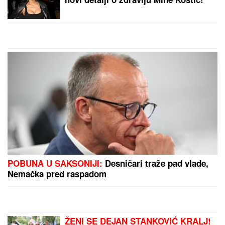
Eminu Jahović je jedna trauma
OBELEŽILA ZA CEO ŽIVOT, ovo
malo ko zna: "Pao mi je na ruke, bilo
mi je strašno teško"
"KADA JE SHVATILA DA DOLAZI KRAJ TO NAM JE
TRAŽILA"
Pevačica se lavovski borila sa
karcinomom, pred smrt imala samo jedan zahtev:
"Trudimo se da joj ispunimo želju"