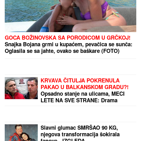
Stiže ASTRO-FENOMEN GODINE! Lavlja kapija 888
otvara se 8. avgusta i donosi ogroman novac i
PREOKRET SUDBINE - ali jedan RITUAL morate da
uradite za uspeh
(FOTO) SVI GLEDAJU U SARU JO!
Pevačica i Aleksej Bjelogrlić ne
skidaju osmeh sa lica, a ona jednim
potezom OČARALA SVE
Domaćice su saznale šta se dešava