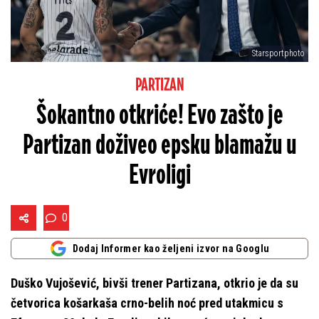
Starsportphoto
PARTIZAN
Šokantno otkriće! Evo zašto je
Partizan doživeo epsku blamažu u
Evroligi
0
Dodaj Informer kao željeni izvor na Googlu
Duško Vujošević, bivši trener Partizana, otkrio je da su
četvorica košarkaša crno-belih noć pred utakmicu s