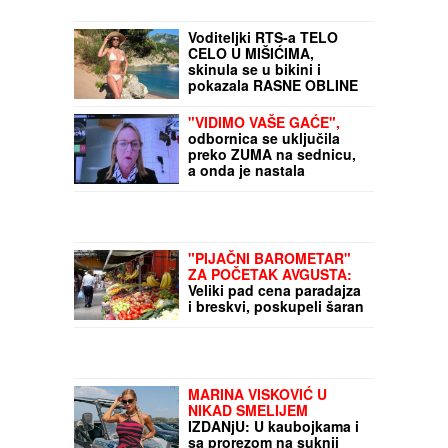
Voditeljki RTS-a TELO
CELO U MIŠIĆIMA,
skinula se u bikini i
pokazala RASNE OBLINE
Skroz joj popustile
kočnice, slike sa odmora
"VIDIMO VAŠE GAĆE",
napravile dar-mar
odbornica se uključila
preko ZUMA na sednicu,
a onda je nastala
haotična situacija:
Sileuta pod tušem
dodatno zapržila čorbu