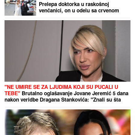
Da li je ovo najveća ljubav na srpskoj
estradi? Ova slika to dokazuje!
Odbijala hospitalizaciju! Isplivali
novi detalji o zdravlju Mine Kostić!