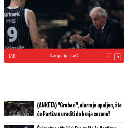
Starsportphoto©
1
/
31
(ANKETA) "Grobari", alarm je upaljen, šta
će Partizan uraditi do kraja sezone?