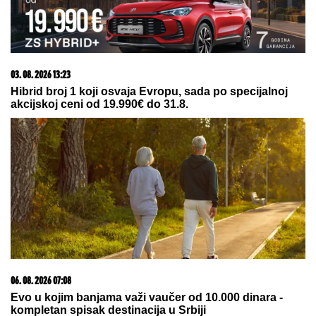
08. 08. 2026 23:02
Ti si najvše ta koja vređa svog oca! Gledateljka uputila
kritike Maji, pa ona iznela svoje mišljenje o Bebici i
Teodori: Izopačio se načisto (VIDEO)