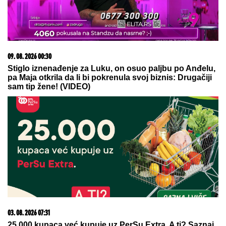
"Ocu ne mogu da oprostim, i danas osećam njegov
kaiš, a REČI MOJE MAJKE SVE GOVORE": Anica
Milenković za podkast "Životna priča" o bolnom
odrastanju
IMA PREDIVNO IMANJE NA KOSOVU
I METOHIJI
Milan Vasić pokazao deo
dvorišta i raznežio: Sin Despot
prohodao na Kosmetu
OVO JE RODNA KUĆA ANE
NIKOLIĆ:
Trava dostigla visinu
ograde, delići FASADE OTPADAJU
GODINAMA, sve deluje kao da su
"digli ruke" od nje! (FOTO)
by Aklamator