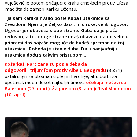
Vujošević je potom pričajući o krahu crno-belih protiv Efesa
imao šta da zameri Karliku Džonsu.
-
Ja sam Karlika hvalio posle Kupa i utakmice sa
Zvezdom. Njemu je Željko dao tim u ruke, veliki ugovor.
Ugocor jer obaveza s obe strane. Kluba da je plaća
redovno, a ti s druge strane imaš obavezu da od sebe u
pripremi daš najviše moguće da budeš spreman na toj
utakmicu. Pobeda je stanje duha. Da u nanjvažniju
utakmicu dođu s takvim pristupom...
Košarkaši Partizana su posle debakla
odgovorili trijumfom protiv Albe u Beogradu
(85:71)
ostali u igri za plasman u plej-in Evrolige, ali u borbi za
opstanak među deset najboljih timova
očekuju mečevi sa
Bajernom (27. mart), Žalgirisom (3. april)i Real Madridom
(10. april).