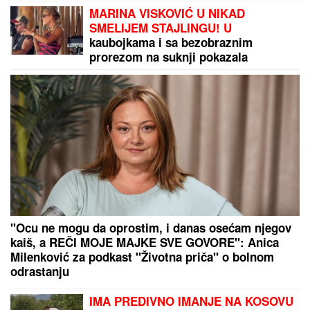
KRVAVA ČITULJA POKRENULA
PAKAO U BALKANSKOM GRADU?!
Opsadno stanje na ulicama, MECI
LETE NA SVE STRANE: Drama
počela ubistvom na sastanku zbog
duga Zviceru, onda je usledio HAOS
(FOTO)
Slavni glumac SMRŠAO 90 KG,
njegova transformacija šokirala
fanove - IZGLEDA
NEPREPOZNATLJIVO: Zahvaljujući
ovom režimu uspeo je da se
PREPOLOVI