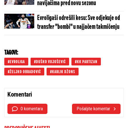
navijačima pred novu sezonu
Evroligaši odrešili kesu: Sve odjekuje od
transfer "bombi" u najjačem takmičenju
TAGOVI:
EVROLIGA
DUŠKO VUJOŠEVIĆ
KK PARTIZAN
ŽELJKO OBRADOVIĆ
KARLIK DŽONS
Komentari
0 komentara
Pošaljite komentar