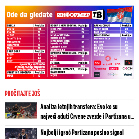
PROČITAJTE JOŠ
Analiza letnjih transfera: Evo ko su
najveći aduti Crvene zvezde i Partizana u
novoj sezoni
Najbolji igrač Partizana poslao signal