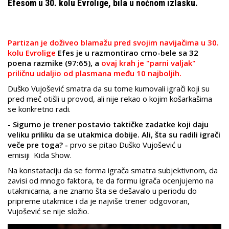
Efesom u 30. kolu Evrolige, bila u noćnom izlasku.
Partizan je doživeo blamažu pred svojim navijačima u 30.
kolu Evrolige
Efes je u razmontirao crno-bele sa 32
poena razmike (97:65), a
ovaj krah je "parni valjak"
priličnu udaljio od plasmana među 10 najboljih.
Duško Vujošević smatra da su tome kumovali igrači koji su
pred meč otišli u provod, ali nije rekao o kojim košarkašima
se konkretno radi.
-
Sigurno je trener postavio taktičke zadatke koji daju
veliku priliku da se utakmica dobije. Ali, šta su radili igrači
veče pre toga? -
prvo se pitao Duško Vujošević u
emisiji Kida Show.
Na konstataciju da se forma igrača smatra subjektivnom, da
zavisi od mnogo faktora, te da formu igrača ocenjujemo na
utakmicama, a ne znamo šta se dešavalo u periodu do
pripreme utakmice i da je najviše trener odgovoran,
Vujošević se nije složio.