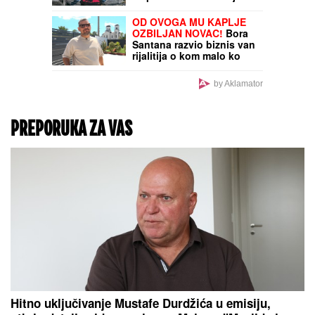
"PIJAČNI BAROMETAR"
ZA POČETAK AVGUSTA:
Veliki pad cena paradajza
i breskvi, poskupeli šaran
i svinjska krmenadla