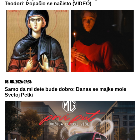
20. 07. 2026 08:04
REGISTRUJ SE UZ PROMO KOD CASINO Preuzmi
1500 BESPLATNIH SPINOVA
09. 07. 2026 09:20
Komfor po meri klijenata: nova linija paketa ALTA
banke