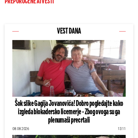
PREPORUČENE AI VESTI
VEST DANA
Šok slike Gagija Jovanovića! Dobro pogledajte kako
izgleda blokadersko licemerje - Zbog ovoga su ga
plenumaši precrtali
08.08.2026
13:11