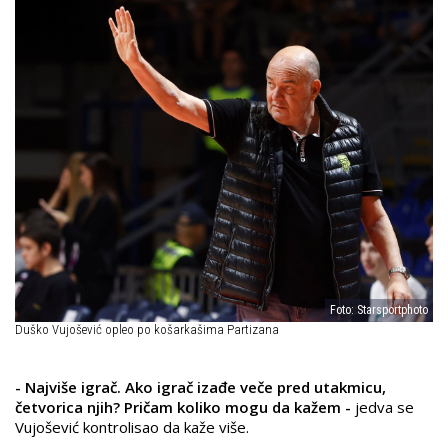
Foto: Starsportphoto
Duško Vujošević opleo po košarkašima Partizana
- Najviše igrač. Ako igrač izađe veče pred utakmicu,
četvorica njih? Pričam koliko mogu da kažem -
jedva se
Vujošević kontrolisao da kaže više.