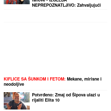
sa PEŠKIRIMA kada ih DRŽE U
KUPATILU i krenule su masovno da
im menjaju mesto
GOCA BOŽINOVSKA SA PORODICOM U GRČKOJ!
Snajka Bojana grmi u kupaćem, pevačica se sunča:
Oglasila se sa jahte, ovako se baškare (FOTO)