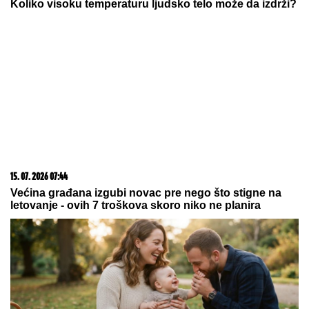
03. 08. 2026 13:23
Hibrid broj 1 koji osvaja Evropu, sada po specijalnoj
akcijskoj ceni od 19.990€ do 31.8.
07. 08. 2026 09:47
Čiji hromozom određuje pol deteta? XX rađa se
devojčica, XY rađa se dečak