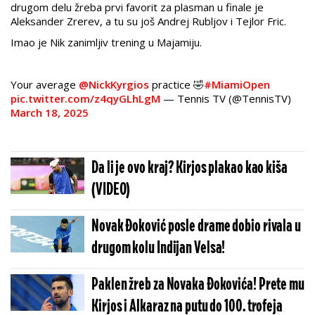
drugom delu žreba prvi favorit za plasman u finale je
Aleksander Zrerev, a tu su još Andrej Rubljov i Tejlor Fric.
Imao je Nik zanimljiv trening u Majamiju.
Your average
@NickKyrgios
practice 🤣
#MiamiOpen
pic.twitter.com/z4qyGLhLgM
— Tennis TV (@TennisTV)
March 18, 2025
Da li je ovo kraj? Kirjos plakao kao kiša
(VIDEO)
Novak Đoković posle drame dobio rivala u
drugom kolu Indijan Velsa!
Paklen žreb za Novaka Đokovića! Prete mu
Kirjos i Alkaraz na putu do 100. trofeja