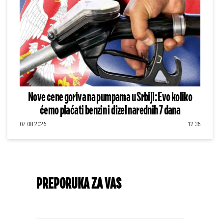
Nove cene goriva na pumpama u Srbiji: Evo koliko
ćemo plaćati benzin i dizel narednih 7 dana
07.08.2026
12:36
PREPORUKA ZA VAS