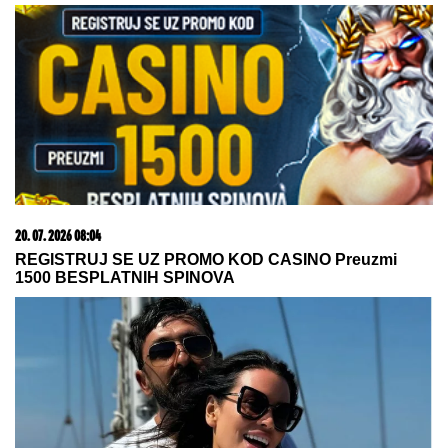
15. 07. 2026 07:44
Većina građana izgubi novac pre nego što stigne na
letovanje - ovih 7 troškova skoro niko ne planira
05. 08. 2026 06:45
Šta dete nasleđuje od oca, a šta od majke? Sve što
treba da znate o genetici