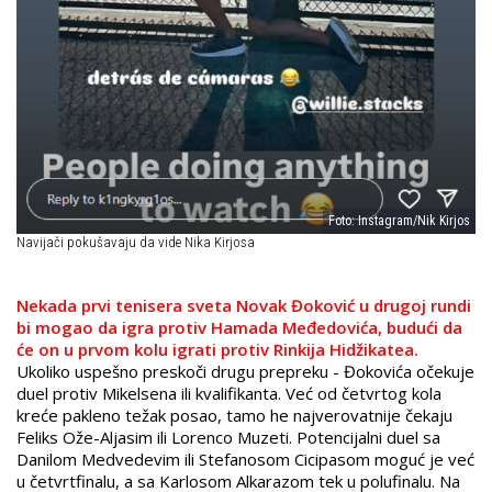
Foto: Instagram/Nik Kirjos
Navijači pokušavaju da vide Nika Kirjosa
Nekada prvi tenisera sveta Novak Đoković u drugoj rundi
bi mogao da igra protiv Hamada Međedovića, budući da
će on u prvom kolu igrati protiv Rinkija Hidžikatea.
Ukoliko uspešno preskoči drugu prepreku - Đokovića očekuje
duel protiv Mikelsena ili kvalifikanta. Već od četvrtog kola
kreće pakleno težak posao, tamo he najverovatnije čekaju
Feliks Ože-Aljasim ili Lorenco Muzeti. Potencijalni duel sa
Danilom Medvedevim ili Stefanosom Cicipasom moguć je već
u četvrtfinalu, a sa Karlosom Alkarazom tek u polufinalu. Na