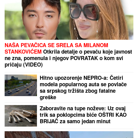
Ćerka pokojnog pevača zaprepastila javnost:
"Jesam sponzoruša i skupa sam"
EVO KOLIKO GODIŠNJE ZARAĐUJE
DRAGAN STANKOVIĆ
Milioni su u
pitanju, a Jovana Jeremić tvrdi: "U
dugovima je"