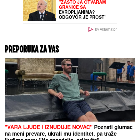
"ZAJEDNO SMO USPELI"
Premijer otkrio šta je
spaslo Mađarsku tokom
paklenog talasa