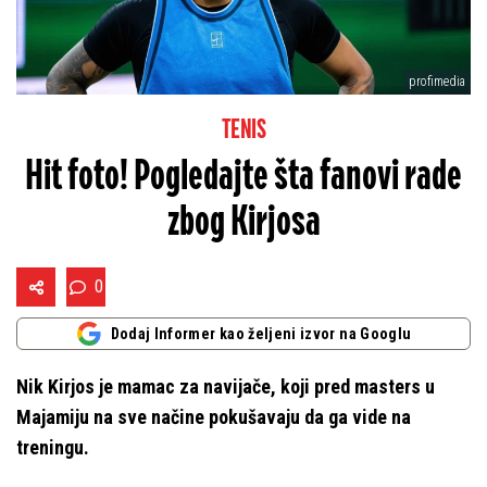
profimedia
TENIS
Hit foto! Pogledajte šta fanovi rade
zbog Kirjosa
0
Dodaj Informer kao željeni izvor na Googlu
Nik Kirjos je mamac za navijače, koji pred masters u
Majamiju na sve načine pokušavaju da ga vide na
treningu.