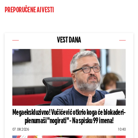
PREPORUČENE AI VESTI
VEST DANA
Megaekskluzivno! Vučićević otkrio koga će blokaderi-
plenumaši "nogirati" - Na spisku 99 imena!
07.08.2026
10:40