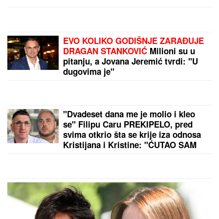
KOLEGINICU
Upoznala ga dok je bila na fakultetu, a
sada pokazala čime se bavi pored glume
DRAMA U OVČARSKO-
KABLARSKOJ KLISURI
Kolima
sleteo sa puta direktno u jezero, u
toku izvlačenje vozila (FOTO)
(FOTO) NALAZI SE DALEKO OD
BEOGRADA
Prva objava Jelene
Radanović nakon što joj je Ana
Nikolić pretila zbog Raleta - poslala
joj jezive poruke