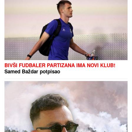
Slavlje u domu Davida Dragojevića:
Život im se promenio potpuno!
(FOTO)
Patolozi koji su radili OBDUKCIJU
Majkla Džeksona OSTALI U UŽASU:
Nije imao svoj nos, telo mu se
raspadalo, a evo šta su mu pronašli
u želucu