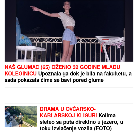
Samed Baždar potpisao
"IMAO SAM PET PROPUŠTENIH POZIVA"
Darko
Tanasijević i dalje u ogromnom strahu za svoju
porodicu, požar se približio njihovoj kući: "Prva reč
koju sam čuo - IZGOREĆEMO"