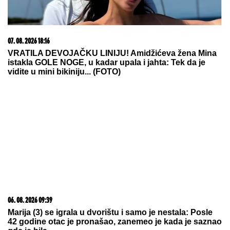
07. 08. 2026 18:33
POGREŠNA RAČUNICA U KIJEVU: Gde je Zelenski
napravio ključnu grešku u odnosima sa Trampom