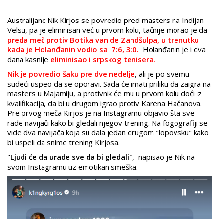
Australijanc Nik Kirjos se povredio pred masters na Indijan
Velsu, pa je eliminisan već u prvom kolu, tačnije morao je da
preda meč protiv Botika van de Zandšulpa, u trenutku
kada je Holanđanin vodio sa 7:6, 3:0.
Holanđanin je i dva
dana kasnije
eliminisao i srpskog tenisera.
Nik je povredio šaku pre dve nedelje
, ali je po svemu
sudeći uspeo da se oporavi. Sada će imati priliku da zaigra na
masters u Majamiju, a protivnik će mu u prvom kolu doći iz
kvalifikacija, da bi u drugom igrao protiv Karena Hačanova.
Pre prvog meča Kirjos je na Instagramu
objavio šta sve
rade navijači kako bi gledali njegov trening. Na fogografiji se
vide dva navijača koja su dala jedan drugom "lopovsku" kako
bi uspeli da snime trening Kirjosa.
"
Ljudi će da urade sve da bi gledali"
, napisao je Nik na
svom Instagramu uz emotikan smeška.