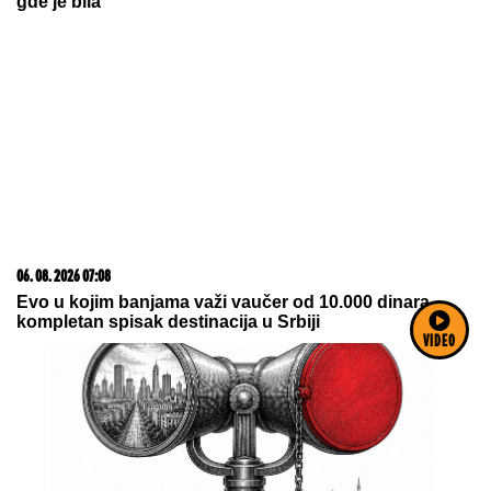
20. 07. 2026 08:04
REGISTRUJ SE UZ PROMO KOD CASINO Preuzmi
1500 BESPLATNIH SPINOVA
07. 08. 2026 18:16
VIDEO
VRATILA DEVOJAČKU LINIJU! Amidžićeva žena Mina
istakla GOLE NOGE, u kadar upala i jahta: Tek da je
vidite u mini bikiniju... (FOTO)