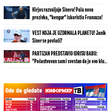
Kirjos razvaljuje Sinera! Pala nova
prozivka, "kengur" iskoristio Francuza!
VEST KOJA JE UZDRMALA PLANETU! Janik
Siner se povlači?
PARTIZAN PREDSTAVIO IDRISU BABU:
"Počastvovan sam i svestan da je ovo klub
sa velikom istorijom"