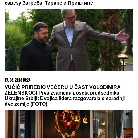
marihuane u ilegalnoj laboratoriji: Uhapšeno 6
osoba (FOTO, VIDEO)
EU
pojačava pritisak na Moskvu:
Kaja Kalas najavila nove sankcije
zbog napada na Ukrajinu!
POLICIJA REAGOVALA ZBOG ŽENE
SERGEJA TRIFUNOVIĆA,
nije
očekivala da će je OVO SAČEKATI u
tržnom centru!
by Aklamator