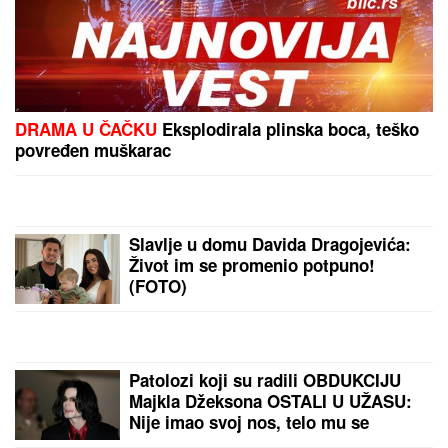
"VARA LJUDE I IZNUĐUJE NOVAC"
Poznati glumac
na meni prevare, ukrali mu identitet, pa traže
ljudima pare: "Ne nasedajte, prijavite"
U drugoj nedelji avgusta životi OVA
4 ZNAKA promeniće se iz korena:
Evo ko može da se nada
SUDBONOSNOM SUSRETU, a koga
čeka poslovna ponuda IZ SNOVA