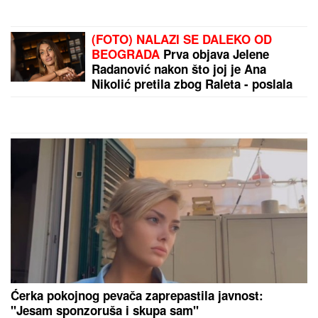
Vunderkind mora na kaljenje, slabo je to za Real
by Aklamator
PREPORUKA ZA VAS
NAŠ GLUMAC (65) OŽENIO 32 GODINE MLAĐU