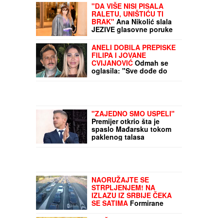
"DA VIŠE NISI PISALA
RALETU, UNIŠTIĆU TI
BRAK"
Ana Nikolić slala
JEZIVE glasovne poruke
Jelenu Radanović,
pomenula i Kiju Kockar,
ANELI DOBILA PREPISKE
uputila OZBILJNE pretnje
FILIPA I JOVANE
CVIJANOVIĆ
Odmah se
oglasila: "Sve dođe do
mene", evo da li je
kontaktirala Đukića