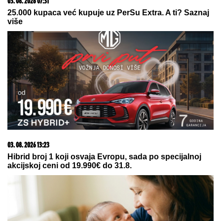
07. 08. 2026 18:24
VUČIĆ PRIREDIO VEČERU U ČAST VOLODIMIRA
ZELENSKOG! Prva zvanična poseta predsednika
Ukrajine Srbiji: Dvojica lidera razgovarala o saradnji
dve zemlje (FOTO)
23. 07. 2026 12:47
Letnje večeri u gradu više nisu rezervisane za vikend:
Zašto sve više ljudi bira večeru koja se spontano
pretvori u druženje