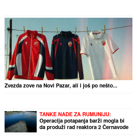
ČEKA DETE SA LJUBAVNICOM
Ana
Radulović bez dlake na jeziku o
pevaču koji je ostavio ženu i decu:
"Ježim se od toga"
DRAMA U ČAČKU
Eksplodirala plinska boca, teško
povređen muškarac