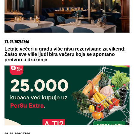
09. 07. 2026 09:20
Komfor po meri klijenata: nova linija paketa ALTA
banke
07. 08. 2026 09:14
Сазнања „Политике”: Црна Гора следећа у војном
савезу Загреба, Тиране и Приштине