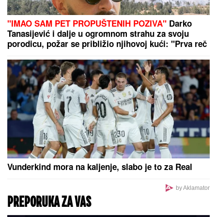
Zvezda zove na Novi Pazar, ali i još po nešto...
TANKE NADE ZA RUMUNIJU:
Operacija potapanja barži mogla bi
da produži rad reaktora 2 Černavode
BIVŠI FUDBALER PARTIZANA IMA NOVI KLUB!