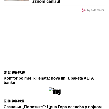
Hitno upozorenje NEPRO-a: Četiri
modela popularnog auta se povlače
sa srpskog tržišta zbog fatalne
greške
Zaboravite na tupe noževe: Uz ovaj
trik sa poklopcima biće OŠTRI KAO
BRIJAČ za samo jedan minut
SPECIJALCI SA GAS MASKAMA ULETELI U KUĆU
U SMEDEREVU
Ovako su otkrili čak pola tona