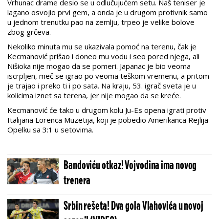
Vrhunac drame desio se u odlučujućem setu. Naš teniser je
lagano osvojio prvi gem, a onda je u drugom protivnik samo
u jednom trenutku pao na zemlju, trpeo je velike bolove
zbog grčeva.
Nekoliko minuta mu se ukazivala pomoć na terenu, čak je
Kecmanović prišao i doneo mu vodu i seo pored njega, ali
Nišioka nije mogao da se pomeri. Japanac je bio veoma
iscrpljen, meč se igrao po veoma teškom vremenu, a pritom
je trajao i preko ti i po sata. Na kraju, 53. igrač sveta je u
kolicima iznet sa terena, jer nije mogao da se kreće.
Kecmanović će tako u drugom kolu Ju-Es opena igrati protiv
Italijana Lorenca Muzetija, koji je pobedio Amerikanca Rejlija
Opelku sa 3:1 u setovima.
Bandoviću otkaz! Vojvodina ima novog
trenera
Srbin rešeta! Dva gola Vlahovića u novoj