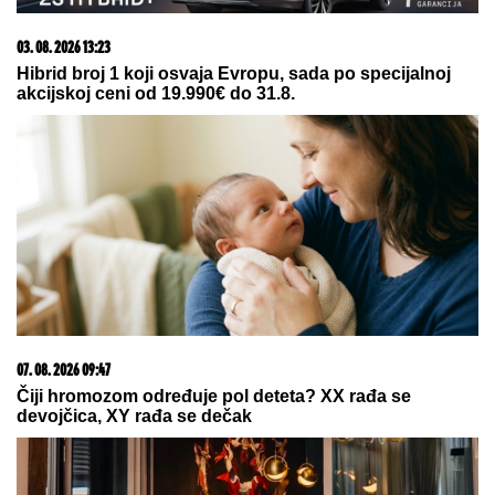
"STVARNO JESAM SPONZORUŠA I
SKUPA SAM!"
Ćerka pokojnog
pevača šokirala javnost priznanjem,
pa otkrila šta ZAHTEVA od
muškaraca
ISIDORA ISPRED POLICIJSKE
STANICE
Prvo oglašavanje žene
Sergeja Trifunovića nakon što su
ZVALI NADLEŽNE zbog nje: "Samo
zato sam došla"