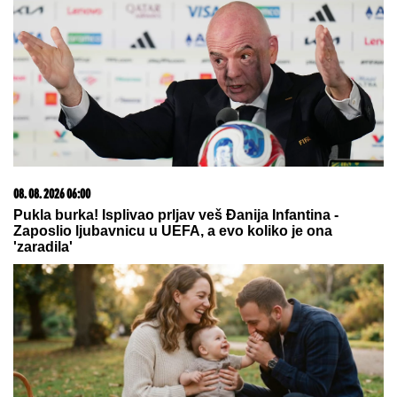
"RAZOČARALA SAM SE, MNOGI SU NESTALI
NAKON SAŠINE SMRTI"
Suzana Jovanović otkrila
da su je zaboravili ljudi sa estrade: "Plaše se"
SKINULA SE ANA SEVIĆ
Ukrstila
bikini, pa mamila poglede na plaži:
Ovakvu je retko viđamo (Foto)