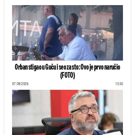
Orban stigao u Guču i seo za sto: Ovo je prvo naručio
(FOTO)
07.08.2026
15:50