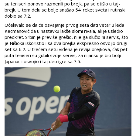
su teniseri ponovo razmenili po brejk, pa se otišlo u taj-
brejk. U tom delu se bolje snašao 54. reket sveta i rutinski
dobio sa 7:2.
Očekivalo se da će osvajanje prvog seta dati vetar u leđa
Kecmanović da u nastavku lakše slomi rivala, ali je usledio
preokret. Srbin je previše grešio, nije ga služio ni servis, što
je Nišioka iskoristio i sa dva brejka ekspresno osvojio drugi
set sa 6:2. U trećem setu viđena je revija brejkova, čak pet
puta teniseri su gubili svoje servis, za nijansu je bio bolji
Japanac i osvojio i taj deo igre sa 7:5.