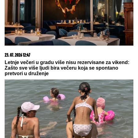
MALO ITALIJANSKO OSTRVO U ŽIŽI SVETA:
Posle
snimanja „Odiseje“ postaje prava turistička
atrakcija
Treći svetski rat na pomolu! Bliski
istok je na ivici novog pakla
TEA TAIROVIĆ SE OGLASILA
NAKON SAOBRAĆAJKE U CRNOJ
GORI
Podelila klip, svi gledaju u
ONO ŠTO NOSI: Snima se u
ogledalu, dlaka sa glave joj ne fali