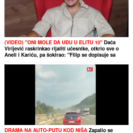
POLICAJCI UPALI U KUĆU U SMEDEREVU, PA