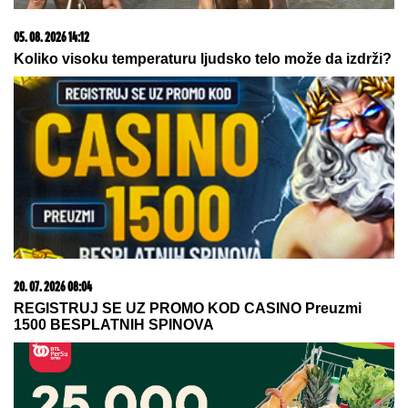
JUČE SMO PROŠLI!
Evo današnjeg 3+ tiketa
redakcija Tipa
Patolozi koji su radili OBDUKCIJU
Majkla Džeksona OSTALI U UŽASU:
Nije imao svoj nos, telo mu se
raspadalo, a evo šta su mu pronašli
u želucu
Slavlje u domu Dragana Stankovića 4
dana nakon što je VERIO DEVOJKU
Čestitke se nižu: "Biću tvoj oslonac i
sigurnost! Ti si prava osoba"
by Aklamator