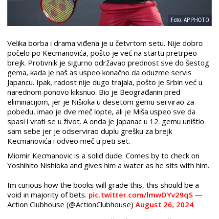
Foto: AP PHOTO
Velika borba i drama viđena je u četvrtom setu. Nije dobro
počelo po Kecmanovića, pošto je već na startu pretrpeo
brejk. Protivnik je sigurno održavao prednost sve do šestog
gema, kada je naš as uspeo konačno da oduzme servis
Japancu. Ipak, radost nije dugo trajala, pošto je Srbin već u
narednom ponovo kiksnuo. Bio je Beograđanin pred
eliminacijom, jer je Nišioka u desetom gemu servirao za
pobedu, imao je dve meč lopte, ali je Miša uspeo sve da
spasi i vrati se u život. A onda je Japanac u 12. gemu uništio
sam sebe jer je odservirao duplu grešku za brejk
Kecmanovića i odveo meč u peti set.
Miomir Kecmanovic is a solid dude. Comes by to check on
Yoshihito Nishioka and gives him a water as he sits with him.
Im curious how the books will grade this, this should be a
void in majority of bets.
pic.twitter.com/lmwDYv29qS
—
Action Clubhouse (@ActionClubhouse)
August 26, 2024