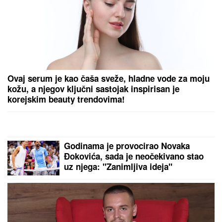
mišićima podigla 14 kilograma i
postala globalno poznata
RAZBIJENA ŠOFERKA, STAKLO I
ISEČENA RUKA
Asmin i Maja se
nakon skandala snimili u kolima:
"Moja jedina ljubav"