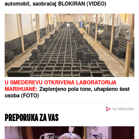
OSTALI U ŠOKU
Pronašli gomilu predmeta, a kada
su ugledali OVO odmah je usledilo hapšenje
"DA TI UNIŠTIM I OVAJ BRAK, PA TE
OTERAM U DOM ZA MAJKE SA
DECOM KOJE NEMAJU ZA ŽIVOT" U
jeku pretnji ženi Slobe Radanovića,
Ana Nikolić se oglasila: "Ne govori