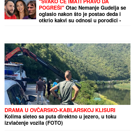
Ovaj serum je kao čaša sveže, hladne vode za moju
kožu, a njegov ključni sastojak inspirisan je
korejskim beauty trendovima!