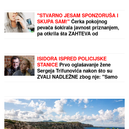
Godinama je provocirao Novaka
Đokovića, sada je neočekivano stao
uz njega: "Zanimljiva ideja"