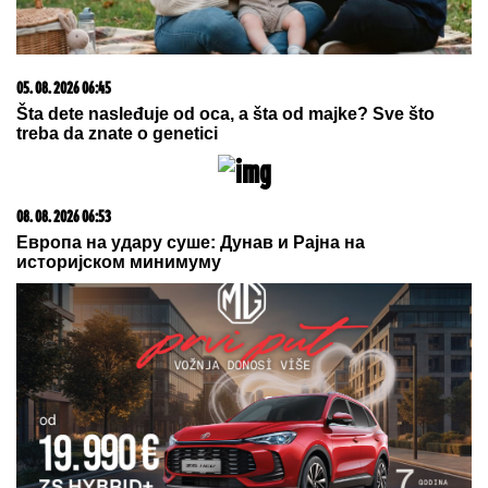
"SVAKO ĆE IMATI PRAVO DA
POGREŠI"
Otac Nemanje Gudelja se
oglasio nakon što je postao deda i
otkrio kakvi su odnosi u porodici -
sad je sve jasno
DRAMA U OVČARSKO-KABLARSKOJ KLISURI
Kolima sleteo sa puta direktno u jezero, u toku
izvlačenje vozila (FOTO)