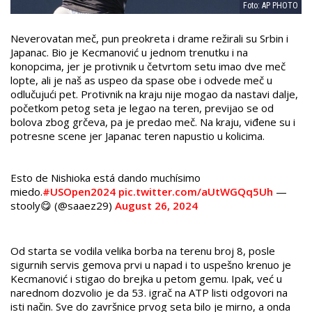
Foto: AP PHOTO
Neverovatan meč, pun preokreta i drame režirali su Srbin i
Japanac. Bio je Kecmanović u jednom trenutku i na
konopcima, jer je protivnik u četvrtom setu imao dve meč
lopte, ali je naš as uspeo da spase obe i odvede meč u
odlučujući pet. Protivnik na kraju nije mogao da nastavi dalje,
početkom petog seta je legao na teren, previjao se od
bolova zbog grčeva, pa je predao meč. Na kraju, viđene su i
potresne scene jer Japanac teren napustio u kolicima.
Esto de Nishioka está dando muchísimo
miedo.
#USOpen2024
pic.twitter.com/aUtWGQq5Uh
—
stooly😋 (@saaez29)
August 26, 2024
Od starta se vodila velika borba na terenu broj 8, posle
sigurnih servis gemova prvi u napad i to uspešno krenuo je
Kecmanović i stigao do brejka u petom gemu. Ipak, već u
narednom dozvolio je da 53. igrač na ATP listi odgovori na
isti način. Sve do završnice prvog seta bilo je mirno, a onda