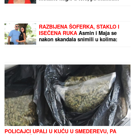
SKINULA SE ANA SEVIĆ
Ukrstila bikini, pa mamila
poglede na plaži: Ovakvu
je retko viđamo (Foto)
"Orlići" na popravnom:
Evo gde možete gledati
meč Srbije i Rumunije na
prvenstvu Evrope
by Aklamator
PREPORUKA ZA VAS