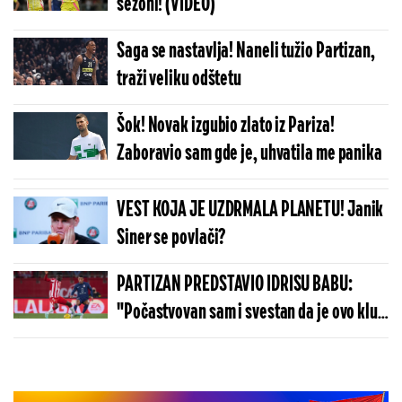
sezoni! (VIDEO)
Saga se nastavlja! Naneli tužio Partizan,
traži veliku odštetu
Šok! Novak izgubio zlato iz Pariza!
Zaboravio sam gde je, uhvatila me panika
VEST KOJA JE UZDRMALA PLANETU! Janik
Siner se povlači?
PARTIZAN PREDSTAVIO IDRISU BABU:
"Počastvovan sam i svestan da je ovo klub
sa velikom istorijom"