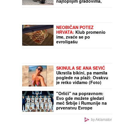
Mnogi umotavaju novac
u aluminijumsku foliju, a
razlog će vas iznenadi
STIGLO JE DUGO
OČEKIVANO OSVEŽENJE
Beograd nije među
najtoplijim gradovima,
evo gde u 8 sati "prži":
RHMZ upozorio šta nas
čeka OVA DVA DANA