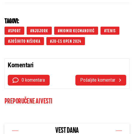
TAGOVI:
SPORT
NJUJORK
MIOMIR KECMANOVIĆ
TENIS
JOŠIHITO NIŠIOKA
JU-ES OPEN 2024
Komentari
0 komentara
Pošaljite komentar
PREPORUČENE AI VESTI
VEST DANA