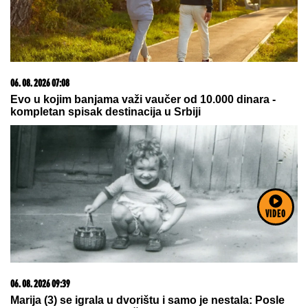
03. 08. 2026 13:23
Hibrid broj 1 koji osvaja Evropu, sada po specijalnoj
akcijskoj ceni od 19.990€ do 31.8.
VIDEO
07. 08. 2026 09:47
Čiji hromozom određuje pol deteta? XX rađa se
devojčica, XY rađa se dečak