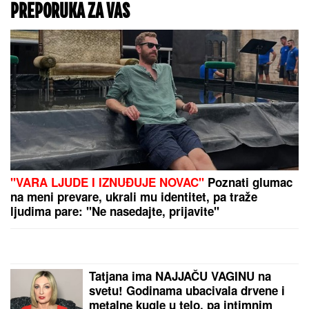
NEOBIČAN POTEZ
HRVATA:
Klub promenio
ime, zvaće se po
evroligašu