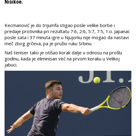
Nišikoe.
Kecmanović je do trijumfa stigao posle velike borbe i
predaje protivnika pri rezultatu 7:6, 2:6, 5:7, 7:5, 1:o. Japanac
posle sata i 37 minuta igre u Njujorku nije mogao da nastavi
meč zbog grčeva, pa je pružio ruku Srbinu.
Naš teniser tako je otišao korak dalje u odnosu na prošlu
godinu, kada je eliminisan već na prvom koraku u Velikoj
jabuci.