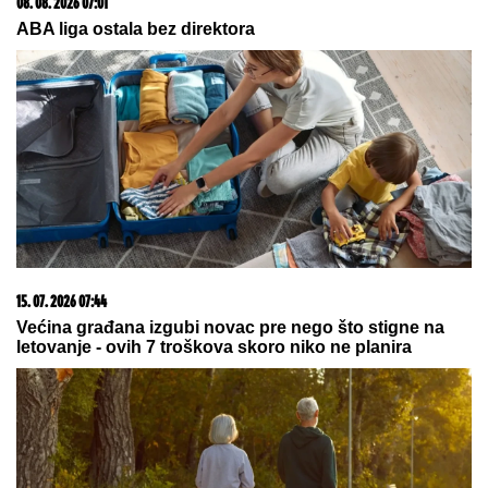
05. 08. 2026 06:45
Šta dete nasleđuje od oca, a šta od majke? Sve što
treba da znate o genetici
08. 08. 2026 06:53
Европа на удару суше: Дунав и Рајна на
историјском минимуму