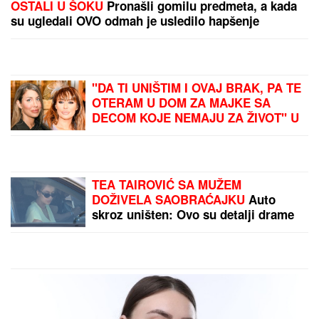
"VARA LJUDE I IZNUĐUJE NOVAC"
Poznati glumac
na meni prevare, ukrali mu identitet, pa traže
ljudima pare: "Ne nasedajte, prijavite"
Tatjana ima NAJJAČU VAGINU na
svetu! Godinama ubacivala drvene i
metalne kugle u telo, pa intimnim