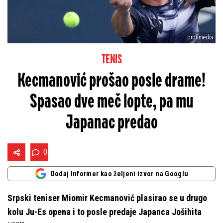
profimedia
TENIS
Kecmanović prošao posle drame!
Spasao dve meč lopte, pa mu
Japanac predao
0
Dodaj Informer kao željeni izvor na Googlu
Srpski teniser Miomir Kecmanović plasirao se u drugo
kolu Ju-Es opena i to posle predaje Japanca Jošihita