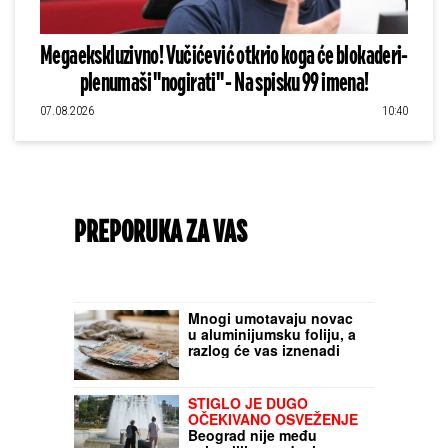
Megaekskluzivno! Vučićević otkrio koga će blokaderi-
plenumaši "nogirati" - Na spisku 99 imena!
07.08.2026
10:40
PREPORUKA ZA VAS