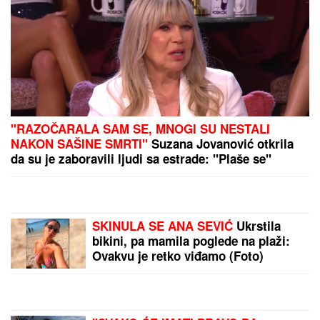
ništa!"
TEA TAIROVIĆ SA MUŽEM
DOŽIVELA SAOBRAĆAJKU
Auto
skroz uništen: Ovo su detalji drame
u Crnoj Gori