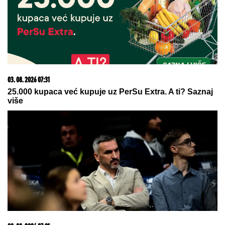
08. 08. 2026 06:00
Pukla burka! Isplivao prljav veš Đanija Infantina -
Zaposlio ljubavnicu u UEFA, a evo koliko je ona
'zaradila'