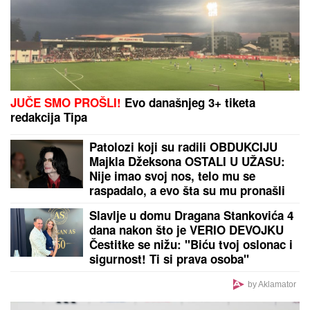
automobil, saobraćaj BLOKIRAN (VIDEO)
U SMEDEREVU OTKRIVENA LABORATORIJA
MARIHUANE:
Zaplenjeno pola tone, uhapšeno šest
osoba (FOTO)
by Aklamator
PREPORUKA ZA VAS