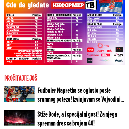
PROČITAJTE JOŠ
Fudbaler Napretka se oglasio posle
sramnog poteza! Izvinjavam se Vojvodini,
to je interna šala
Stiže Bode, a i specijalni gost! Za njega
spreman dres sa brojem 40!