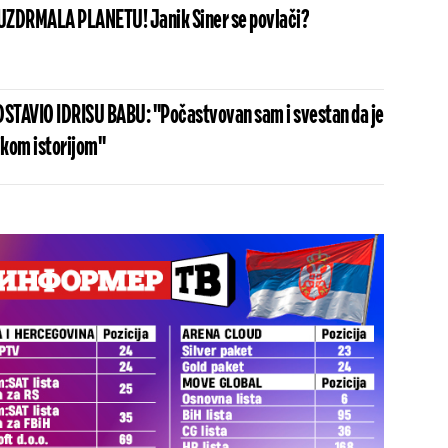
UZDRMALA PLANETU! Janik Siner se povlači?
STAVIO IDRISU BABU: "Počastvovan sam i svestan da je
ikom istorijom"