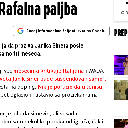
 Rafalna paljba
07.0
Dodaj Informer kao željeni izvor na Googlu
PREP
vlja da proziva Janika Sinera posle
samo tri meseca.
ji već
mesecima kritikuje Italijana
i WADA.
sveta Janik Siner bude suspendovan samo tri
esta na doping,
Nik je poručio da u tenisu
et oglasio i nastavio sa prozivkama na
m je bilo da si nevin, ali si sada
bio sam nekoliko poruka od igrača, čak i