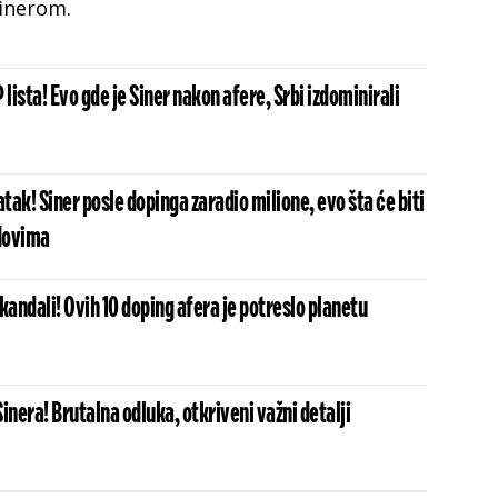
Sinerom.
 lista! Evo gde je Siner nakon afere, Srbi izdominirali
ak! Siner posle dopinga zaradio milione, evo šta će biti
odovima
kandali! Ovih 10 doping afera je potreslo planetu
inera! Brutalna odluka, otkriveni važni detalji