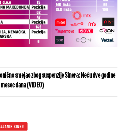
onično smejao zbog suspenzije Sinera: Neću dve godine
i mesec dana (VIDEO)
JANIK SINER