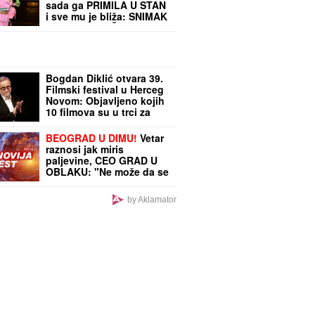
sada ga PRIMILA U STAN
i sve mu je bliža: SNIMAK
STANIJE I BIVŠEG
CIMERA USIJAO MREŽE!
(VIDEO)
Bogdan Diklić otvara 39.
Filmski festival u Herceg
Novom: Objavljeno kojih
10 filmova su u trci za
Zlatnu mimozu
BEOGRAD U DIMU!
Vetar
raznosi jak miris
paljevine, CEO GRAD U
OBLAKU: "Ne može da se
diše!"
by Aklamator