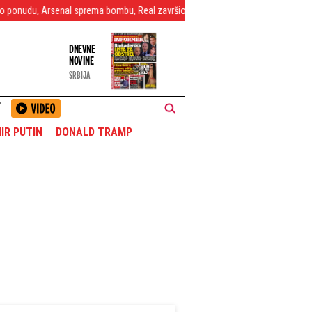
enal sprema bombu, Real završio posao?
"Sportinjo" dočekao Vildozu na a
DNEVNE
NOVINE
SRBIJA
T
IR PUTIN
DONALD TRAMP