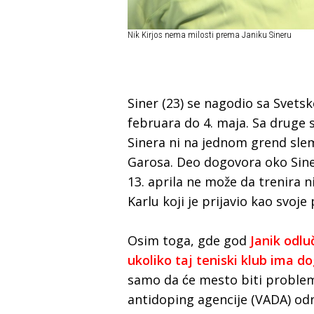
Nik Kirjos nema milosti prema Janiku Sineru
Siner (23) se nagodio sa Svetsk
februara do 4. maja. Sa druge s
Sinera ni na jednom grend slem
Garosa. Deo dogovora oko Siner
13. aprila ne može da trenira n
Karlu koji je prijavio kao svoje 
Osim toga, gde god
Janik odlu
ukoliko taj teniski klub ima 
samo da će mesto biti problem
antidoping agencije (VADA) odn