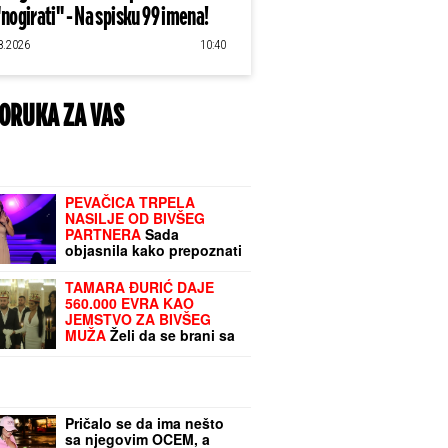
"nogirati" - Na spisku 99 imena!
8.2026
10:40
ORUKA ZA VAS
PEVAČICA TRPELA
NASILJE OD BIVŠEG
PARTNERA
Sada
objasnila kako prepoznati
MANIPULATORA:
"Intuicija me je od
TAMARA ĐURIĆ DAJE
početka upozoravala"
560.000 EVRA KAO
JEMSTVO ZA BIVŠEG
MUŽA
Želi da se brani sa
slobode: "Verujem da bi i
on to uradio za mene",
ovo su svi detalji
Pričalo se da ima nešto
sa njegovim OCEM, a