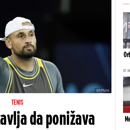
Orb
07.0
AP/Photo
TENIS
tavlja da ponižava
Me