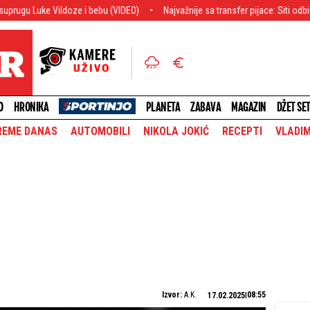
doze i bebu (VIDEO)
Najvažnije sa transfer pijace: Siti odbio ponudu, Ars
O
HRONIKA
PLANETA
ZABAVA
MAGAZIN
DŽET SE
REME DANAS
AUTOMOBILI
NIKOLA JOKIĆ
RECEPTI
VLADIM
Izvor:
A.K.
08:55
17.02.2025