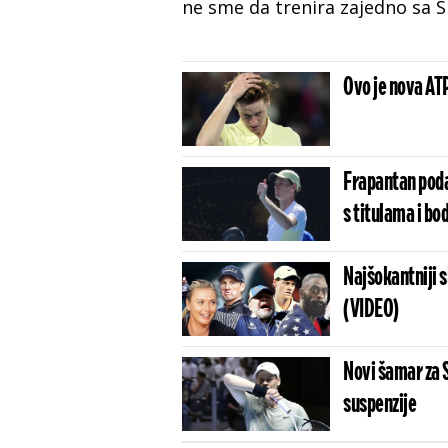
ne sme da trenira zajedno sa 
Ovo je nova ATP
Frapantan podat
s titulama i b
Najšokantniji s
(VIDEO)
Novi šamar za S
suspenzije