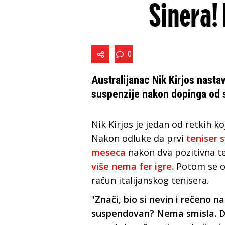
Sinera!
0
Australijanac Nik Kirjos nasta
suspenzije nakon dopinga od 
Nik Kirjos je jedan od retkih ko
Nakon odluke da prvi
teniser 
meseca
nakon dva pozitivna t
više nema fer igre.
Potom se op
račun italijanskog tenisera.
"
Znači, bio si nevin i rečeno na
suspendovan? Nema smisla. Do