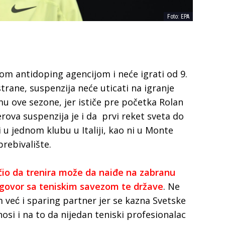
Foto: EPA
om antidoping agencijom i neće igrati od 9.
trane, suspenzija neće uticati na igranje
u ove sezone, jer ističe pre početka Rolan
ova suspenzija je i da prvi reket sveta do
i u jednom klubu u Italiji, kao ni u Monte
prebivalište.
čio da trenira može da naiđe na zabranu
dogovor sa teniskim savezom te države
. Ne
 već i sparing partner jer se kazna Svetske
osi i na to da nijedan teniski profesionalac