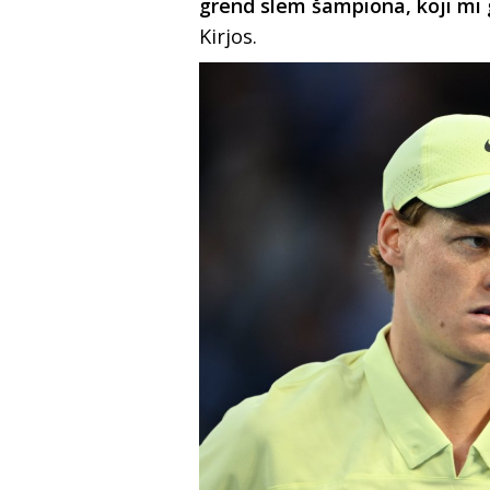
grend slem šampiona, koji mi 
Kirjos.