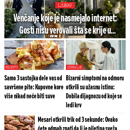
LJUBAV
Venčanje koje je nasmejalo internet:
Gosti nisu verovali šta se krije u
raskošnoj dekoraciji (VIDEO)
RECEPTI
ZDRAVLJE
Samo 3 sastojka dele vas od
Bizarni simptomi na odmoru
savršene pite: Kupovne kore
otkrili su užasnu istinu:
više nikad neće biti suve
Dobila dijagnozu od koje se
ledi krv
Mesari otkrili trik od 3 sekunde: Ovako
ćete odmah znati da li je piletina sveža