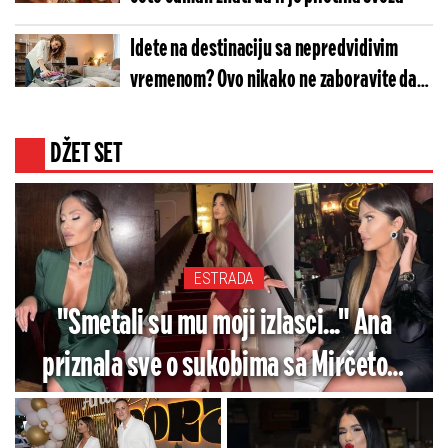
Idete na destinaciju sa nepredvidivim
vremenom? Ovo nikako ne zaboravite da
spakujete
DŽET SET
ESTRADA
"Smetali su mu moji izlasci..." Ana
priznala sve o sukobima sa Mirčetom
zbog noćnog života - Ovo je razlog