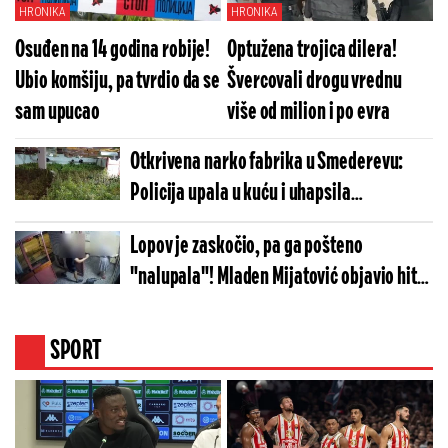
HRONIKA
HRONIKA
Osuđen na 14 godina robije!
Optužena trojica dilera!
Ubio komšiju, pa tvrdio da se
Švercovali drogu vrednu
sam upucao
više od milion i po evra
Otkrivena narko fabrika u Smederevu:
Policija upala u kuću i uhapsila
osumnjičene
Lopov je zaskočio, pa ga pošteno
"nalupala"! Mladen Mijatović objavio hit
snimak iz Novog Sada
SPORT