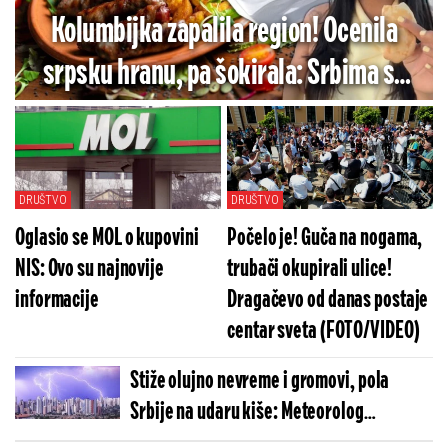
Kolumbijka zapalila region! Ocenila
srpsku hranu, pa šokirala: Srbima se
ovo neće baš dopasti (VIDEO)
DRUŠTVO
DRUŠTVO
Oglasio se MOL o kupovini
Počelo je! Guča na nogama,
NIS: Ovo su najnovije
trubači okupirali ulice!
informacije
Dragačevo od danas postaje
centar sveta (FOTO/VIDEO)
Stiže olujno nevreme i gromovi, pola
Srbije na udaru kiše: Meteorolog
najavljuje još dramatičnije vrućine!