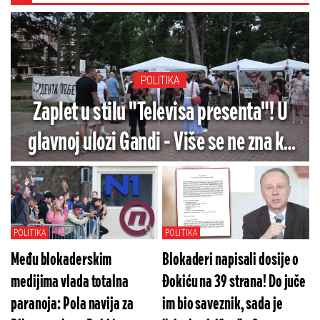
POLITIKA
Zaplet u stilu "Televisa presenta"! U
glavnoj ulozi Gandi - Više se ne zna ko
kome podmeće u redovima blokadera
(FOTO/VIDEO)
POLITIKA
POLITIKA
Među blokaderskim
Blokaderi napisali dosije o
medijima vlada totalna
Đokiću na 39 strana! Do juče
paranoja: Pola navija za
im bio saveznik, sada je