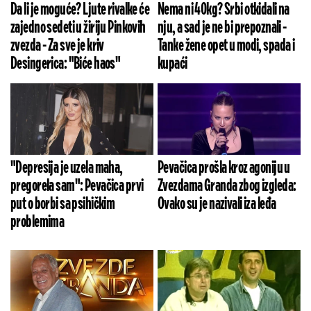
Da li je moguće? Ljute rivalke će
Nema ni 40kg? Srbi otkidali na
zajedno sedeti u žiriju Pinkovih
nju, a sad je ne bi prepoznali -
zvezda - Za sve je kriv
Tanke žene opet u modi, spada i
Desingerica: "Biće haos"
kupaći
"Depresija je uzela maha,
Pevačica prošla kroz agoniju u
pregorela sam": Pevačica prvi
Zvezdama Granda zbog izgleda:
put o borbi sa psihičkim
Ovako su je nazivali iza leđa
problemima