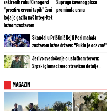
raširenih ruku! Crnogorci
Supruga čuvenog pisca
"prostiru crveni tepih" ženi
preminula u snu
koja je gazila naš integritet
lažnom zastavom
Skandal u Prištini! Kejti Peri mahala
zastavom lažne države: "Pukla je odavno!"
Jezivo svedočenje o ustaškom teroru:
Srpski glumac izneo stravične detalje
golgote – Četiri godine pakla i kolona
smrti!
MAGAZIN