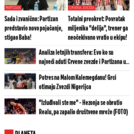
PARTIZAN
CRVENA ZVEZDA
Sada i zvanično: Partizan
Totalni preokret: Povratak
predstavio novo pojačanje,
miljenika "delija", trener ga
stigao Baba!
neočekivano vratio u ekipu!
Analiza letnjih transfera: Evo ko su
najveći aduti Crvene zvezde i Partizana u
novoj sezoni
Potres na Malom Kalemegdanu! Grci
otimaju Zvezdi Nigerijca
"Izluđivali ste me" - Hezonja se obratio
Realu, pa zapalio društvene mreže (FOTO)