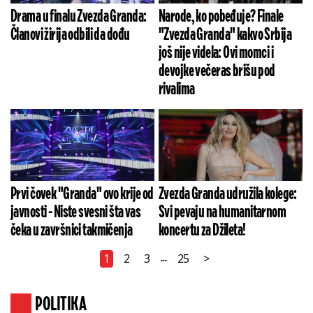
Drama u finalu Zvezda Granda:
Narode, ko pobeđuje? Finale
Članovi žirija odbili da dođu
"Zvezda Granda" kakvo Srbija
još nije videla: Ovi momci i
devojke večeras brišu pod
rivalima
Prvi čovek "Granda" ovo krije od
Zvezda Granda udružila kolege:
javnosti - Niste svesni šta vas
Svi pevaju na humanitarnom
čeka u završnici takmičenja
koncertu za Džileta!
1
2
3
25
>
...
POLITIKA