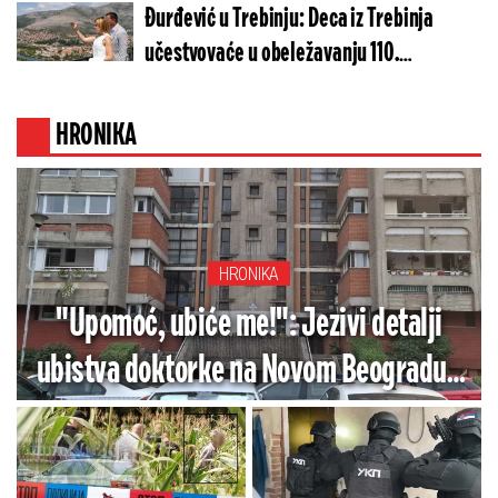
Đurđević u Trebinju: Deca iz Trebinja
učestvovaće u obeležavanju 110.
godišnjice iskrcavanja srpske vojske na
Krf
HRONIKA
HRONIKA
"Upomoć, ubiće me!": Jezivi detalji
ubistva doktorke na Novom Beogradu -
Prijatelji i saradnici u šoku