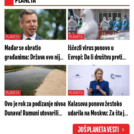
PLANETA
PLANETA
PLANETA
Mađar se obratio
Iščezli virus ponovo u
građanima: Država ovo nije
Evropi: Da li društvu preti
doživela - bezbednost
još veća epidemiološka
zemlje je u pitanju
kriza?
PLANETA
PLANETA
Ovo je rok za podizanje nivoa
Kalasova ponovo žestoko
Dunava! Rumuni utovarili
udarila na Moskvu: Za šta je
četvrtu baržu koju
dala odrešene ruke
JOŠ PLANETA VESTI
nameravaju da potope
Ukrajini?