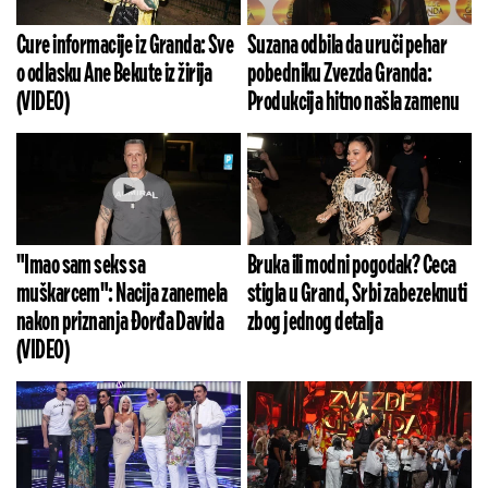
Cure informacije iz Granda: Sve
Suzana odbila da uruči pehar
o odlasku Ane Bekute iz žirija
pobedniku Zvezda Granda:
(VIDEO)
Produkcija hitno našla zamenu
"Imao sam seks sa
Bruka ili modni pogodak? Ceca
muškarcem": Nacija zanemela
stigla u Grand, Srbi zabezeknuti
nakon priznanja Đorđa Davida
zbog jednog detalja
(VIDEO)