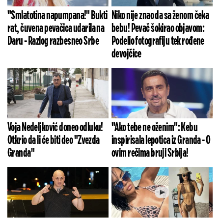
"Smlatotina napumpana!" Bukti
Niko nije znao da sa ženom čeka
rat, čuvena pevačica udarila na
bebu! Pevač šokirao objavom:
Daru - Razlog razbesneo Srbe
Podelio fotografiju tek rođene
devojčice
Voja Nedeljković doneo odluku!
"Ako tebe ne oženim": Kebu
Otkrio da li će biti deo "Zvezda
inspirisala lepotica iz Granda - O
Granda"
ovim rečima bruji Srbija!