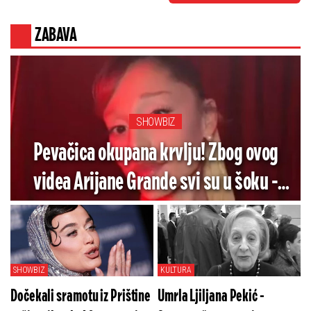
ZABAVA
SHOWBIZ
Pevačica okupana krvlju! Zbog ovog
videa Arijane Grande svi su u šoku -
Pogledajte koliko je jezivo (VIDEO)
SHOWBIZ
KULTURA
Dočekali sramotu iz Prištine
Umrla Ljiljana Pekić -