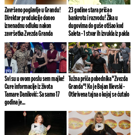
Završeno poglavlje u Grandu!
23 godine stara priča o
Direktor produkcije doneo
bankrotu i razvodu! Žika u
iznenadnu odluku nakon
dugovima do guše otišao kod
završetka Zvezda Granda
Saleta - 1 stvar ih izvukla iz pakla
Svi su u ovom poslu sem majke!
Tužna priča pobednika "Zvezda
Cure informacije iz života
Granda"! Ko je Bojan Ilievski -
Tamare Danilović: Sa samo 17
Otkrivena tajna o kojoj se ćutalo
godina je...