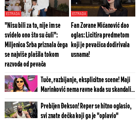
razvoda?
ESTRADA
ESTRADA
"Nisu bili za to, nije im se
Fan Zorane Mićanović dao
svidelo ono što su čuli":
oglas: Licitira predmetom
Miljenica Srba priznala čega
koji je pevačica dodirivala
se najviše plašila tokom
usnama!
razvoda od pevača
Tuče, razbijanje, eksplicitne scene! Maji
Marinković nema ravne kada su skandali u
pitanju
Prebijen Đekson! Reper se hitno oglasio,
svi znate dečka koji ga je "oplavio"