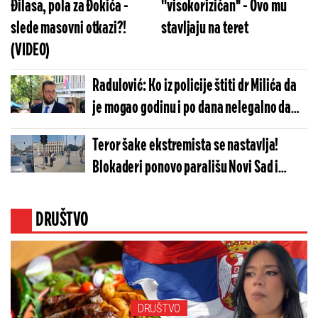
Đilasa, pola za Đokića -
''visokorizičan'' - Ovo mu
slede masovni otkazi?!
stavljaju na teret
(VIDEO)
Radulović: Ko iz policije štiti dr Milića da
je mogao godinu i po dana nelegalno da
drži arsenal oružja u svom posedu (FOTO)
Teror šake ekstremista se nastavlja!
Blokaderi ponovo parališu Novi Sad i
maltretiraju pošten narod! (VIDEO)
DRUŠTVO
DRUŠTVO