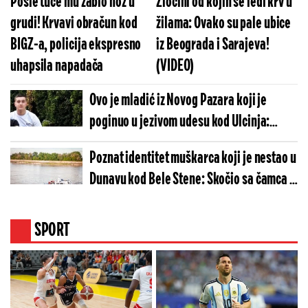
Posle tuče mu zabio nož u
Zločini od kojih se ledi krv u
grudi! Krvavi obračun kod
žilama: Ovako su pale ubice
BIGZ-a, policija ekspresno
iz Beograda i Sarajeva!
uhapsila napadača
(VIDEO)
Ovo je mladić iz Novog Pazara koji je
poginuo u jezivom udesu kod Ulcinja:
Stradao pred očima rođenog brata, njihov
Poznat identitet muškarca koji je nestao u
drug uhapšen
Dunavu kod Bele Stene: Skočio sa čamca i
nije isplivao
SPORT