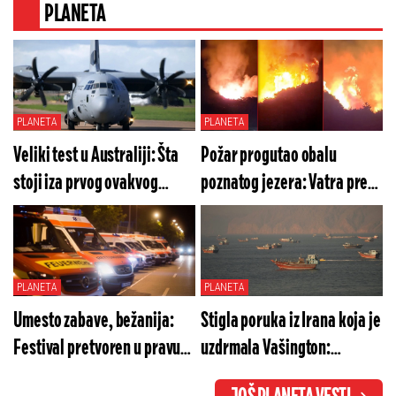
PLANETA
PLANETA
PLANETA
Veliki test u Australiji: Šta
Požar progutao obalu
stoji iza prvog ovakvog
poznatog jezera: Vatra preti
poteza indijskog
letovalištu u Italiji, počela
vazduhoplovstva?
masovna bežanija (VIDEO)
PLANETA
PLANETA
Umesto zabave, bežanija:
Stigla poruka iz Irana koja je
Festival pretvoren u pravu
uzdrmala Vašington:
noćnu moru, ima povređenih
Ormuski moreuz se ne