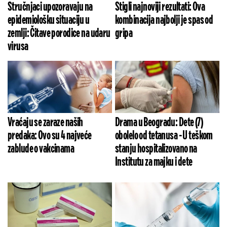
Stručnjaci upozoravaju na
Stigli najnoviji rezultati: Ova
epidemiološku situaciju u
kombinacija najbolji je spas od
zemlji: Čitave porodice na udaru
gripa
virusa
Vraćaju se zaraze naših
Drama u Beogradu: Dete (7)
predaka: Ovo su 4 najveće
obolelo od tetanusa - U teškom
zablude o vakcinama
stanju hospitalizovano na
Institutu za majku i dete