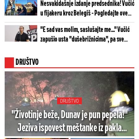
Nesvakidašnje izdanje predsednika! Vučić
u fijakeru kroz Belegiš - Pogledajte ove
scene (VIDEO)
"E sad vas molim, saslušajte me..." Vučić
zapušio usta "dušebrižnicima", pa sve
objasnio
DRUŠTVO
DRUŠTVO
"Životinje beže, Dunav je pun pepela!"
Jeziva ispovest meštanke iz pakla