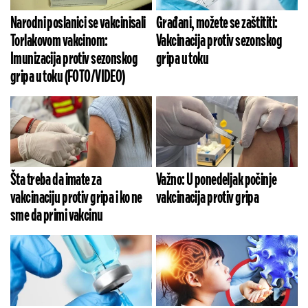
Narodni poslanici se vakcinisali
Građani, možete se zaštititi:
Torlakovom vakcinom:
Vakcinacija protiv sezonskog
Imunizacija protiv sezonskog
gripa u toku
gripa u toku (FOTO/VIDEO)
Šta treba da imate za
Važno: U ponedeljak počinje
vakcinaciju protiv gripa i ko ne
vakcinacija protiv gripa
sme da primi vakcinu