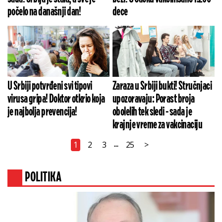
počelo na današnji dan!
dece
U Srbiji potvrđeni svi tipovi
Zaraza u Srbiji bukti! Stručnjaci
virusa gripa! Doktor otkrio koja
upozoravaju: Porast broja
je najbolja prevencija!
obolelih tek sledi - sada je
krajnje vreme za vakcinaciju
1
2
3
25
>
...
POLITIKA