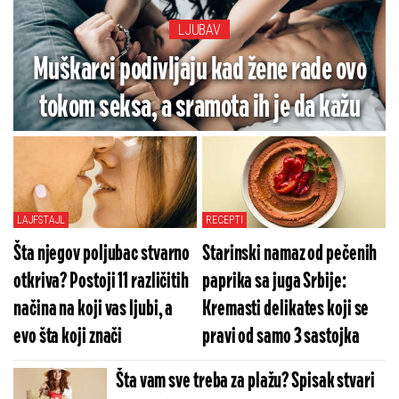
LJUBAV
Muškarci podivljaju kad žene rade ovo
tokom seksa, a sramota ih je da kažu
LAJFSTAJL
RECEPTI
Šta njegov poljubac stvarno
Starinski namaz od pečenih
otkriva? Postoji 11 različitih
paprika sa juga Srbije:
načina na koji vas ljubi, a
Kremasti delikates koji se
evo šta koji znači
pravi od samo 3 sastojka
Šta vam sve treba za plažu? Spisak stvari