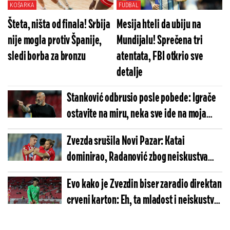
KOŠARKA
FUDBAL
Šteta, ništa od finala! Srbija
Mesija hteli da ubiju na
nije mogla protiv Španije,
Mundijalu! Sprečena tri
sledi borba za bronzu
atentata, FBI otkrio sve
detalje
Stanković odbrusio posle pobede: Igrače
ostavite na miru, neka sve ide na moja
leđa
Zvezda srušila Novi Pazar: Katai
dominirao, Radanović zbog neiskustva
ranije završio meč
Evo kako je Zvezdin biser zaradio direktan
crveni karton: Eh, ta mladost i neiskustvo
(VIDEO)