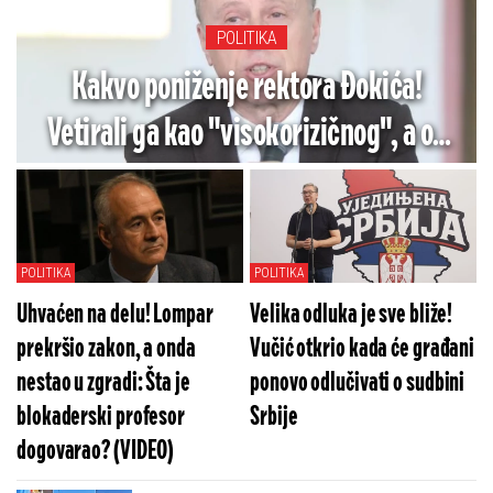
POLITIKA
Kakvo poniženje rektora Đokića!
Vetirali ga kao "visokorizičnog", a on
opet trči na blokaderski skup (VIDEO)
POLITIKA
POLITIKA
Uhvaćen na delu! Lompar
Velika odluka je sve bliže!
prekršio zakon, a onda
Vučić otkrio kada će građani
nestao u zgradi: Šta je
ponovo odlučivati o sudbini
blokaderski profesor
Srbije
dogovarao? (VIDEO)