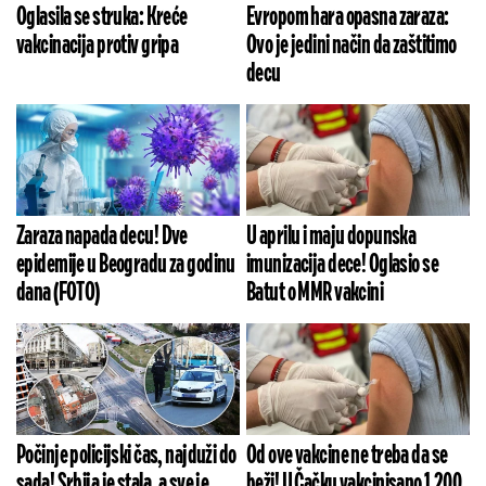
Oglasila se struka: Kreće
Evropom hara opasna zaraza:
vakcinacija protiv gripa
Ovo je jedini način da zaštitimo
decu
Zaraza napada decu! Dve
U aprilu i maju dopunska
epidemije u Beogradu za godinu
imunizacija dece! Oglasio se
dana (FOTO)
Batut o MMR vakcini
Počinje policijski čas, najduži do
Od ove vakcine ne treba da se
sada! Srbija je stala, a sve je
beži! U Čačku vakcinisano 1.200