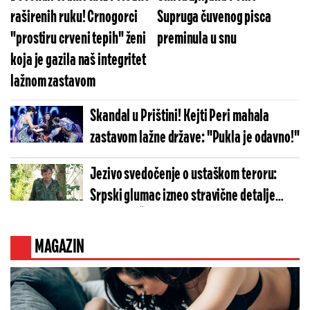
raširenih ruku! Crnogorci
Supruga čuvenog pisca
"prostiru crveni tepih" ženi
preminula u snu
koja je gazila naš integritet
lažnom zastavom
Skandal u Prištini! Kejti Peri mahala
zastavom lažne države: "Pukla je odavno!"
Jezivo svedočenje o ustaškom teroru:
Srpski glumac izneo stravične detalje
golgote – Četiri godine pakla i kolona
smrti!
MAGAZIN