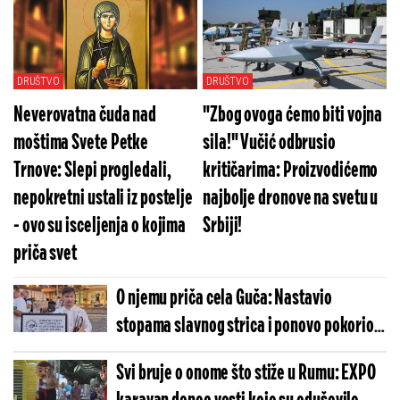
Deliblatske peščare: Vatra opet bukti,
vazduh je sve gori! (VIDEO)
DRUŠTVO
DRUŠTVO
Neverovatna čuda nad
"Zbog ovoga ćemo biti vojna
moštima Svete Petke
sila!" Vučić odbrusio
Trnove: Slepi progledali,
kritičarima: Proizvodićemo
nepokretni ustali iz postelje
najbolje dronove na svetu u
- ovo su isceljenja o kojima
Srbiji!
priča svet
O njemu priča cela Guča: Nastavio
stopama slavnog strica i ponovo pokorio
Sabor trubača!
Svi bruje o onome što stiže u Rumu: EXPO