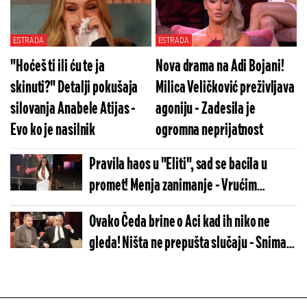
ESTRADA
ESTRADA
"Hoćeš ti ili ću te ja
Nova drama na Adi Bojani!
skinuti?" Detalji pokušaja
Milica Veličković preživljava
silovanja Anabele Atijas -
agoniju - Zadesila je
Evo ko je nasilnik
ogromna neprijatnost
Pravila haos u "Eliti", sad se bacila u
promet! Menja zanimanje - Vrućim
snimkom šokirala naciju
Ovako Čeda brine o Aci kad ih niko ne
gleda! Ništa ne prepušta slučaju - Snimak
zapalio Srbe