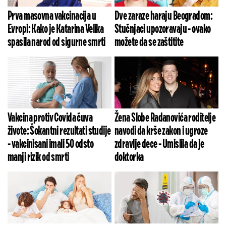
Prva masovna vakcinacija u
Dve zaraze haraju Beogradom:
Evropi: Kako je Katarina Velika
Stučnjaci upozoravaju - ovako
spasila narod od sigurne smrti
možete da se zaštitite
Vakcina protiv Covida čuva
Žena Slobe Radanovića roditelje
živote: Šokantni rezultati studije
navodi da krše zakon i ugroze
- vakcinisani imali 50 odsto
zdravlje dece - Umislila da je
manji rizik od smrti
doktorka