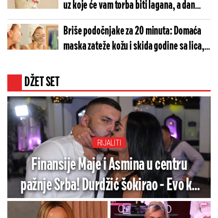
uz koje će vam torba biti lagana, a dan
savršen
Briše podočnjake za 20 minuta: Domaća
maska zateže kožu i skida godine sa lica, a
sve sastojke već imate u kuhinji
DŽET SET
RIJALITI
Finansije Maje i Asmina u centru
pažnje Srba! Durdžić šokirao - Evo ko
snosi sve troškove