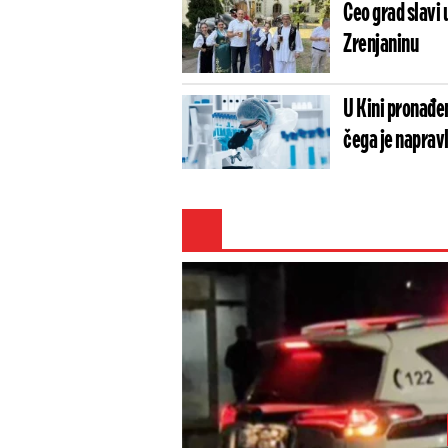
Ceo grad slavi 
Zrenjaninu
U Kini pronađen
čega je naprav