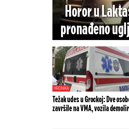
Horor u Lakta
pronađeno uglj
policija u
HRONIKA
Težak udes u Grockoj: Dve osob
završile na VMA, vozila demoli