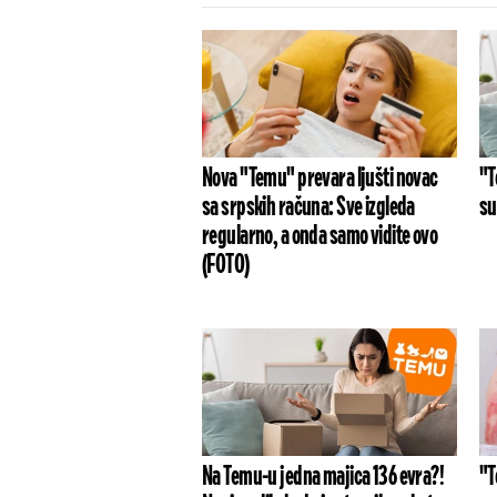
Nova "Temu" prevara ljušti novac
"T
sa srpskih računa: Sve izgleda
su
regularno, a onda samo vidite ovo
(FOTO)
Na Temu-u jedna majica 136 evra?!
"T