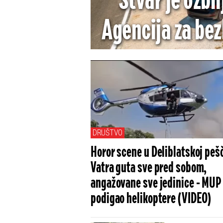
Stvar je ozbil
Agencija za be
DRUŠTVO
Horor scene u Deliblatskoj pešč
Vatra guta sve pred sobom,
angažovane sve jedinice - MUP
podigao helikoptere (VIDEO)