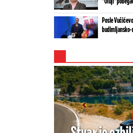
"Oluji" p
Posle Vučićevo
budimljansko-n