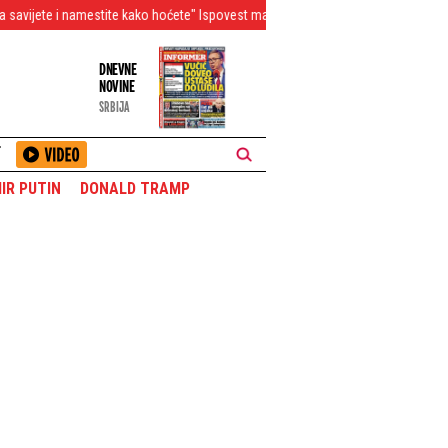
estite kako hoćete" Ispovest majke muzičara Dejana Mitrovića ledi krv u žilama
DNEVNE
NOVINE
SRBIJA
T
IR PUTIN
DONALD TRAMP