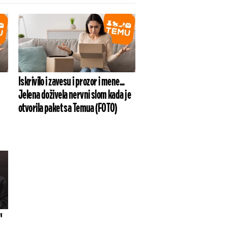
Iskrivilo i zavesu i prozor i mene...
Jelena doživela nervni slom kada je
otvorila paket sa Temua (FOTO)
"