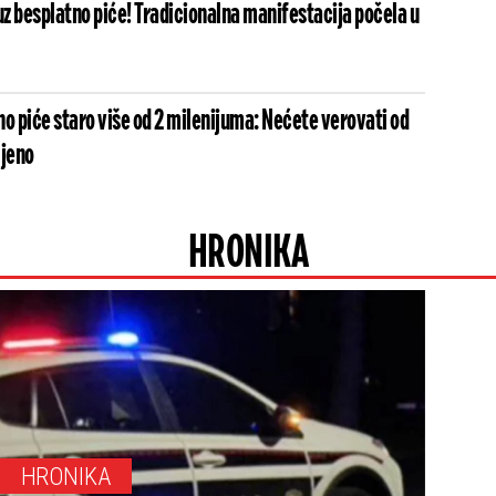
uz besplatno piće! Tradicionalna manifestacija počela u
o piće staro više od 2 milenijuma: Nećete verovati od
ljeno
HRONIKA
HRONIKA