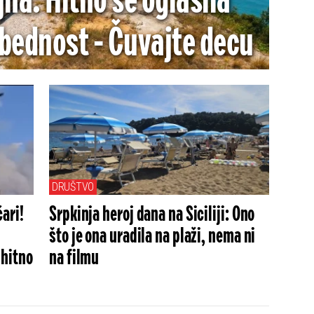
jna: Hitno se oglasila
zbednost - Čuvajte decu
DRUŠTVO
ari!
Srpkinja heroj dana na Siciliji: Ono
što je ona uradila na plaži, nema ni
 hitno
na filmu