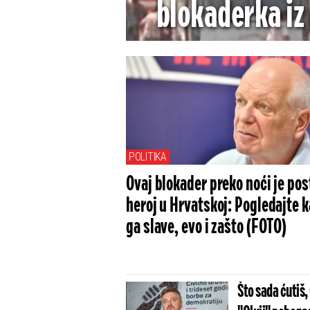
blokaderka iz
proteruje izbegl
POLITIKA
Ovaj blokader preko noći je pos
heroj u Hrvatskoj: Pogledajte 
ga slave, evo i zašto (FOTO)
Što sada ćutiš, Georgiev?! Nakon što je 