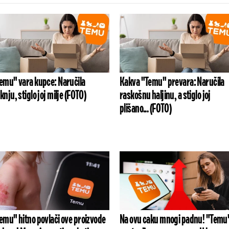
emu" vara kupce: Naručila
Kakva "Temu" prevara: Naručila
knju, stiglo joj milje (FOTO)
raskošnu haljinu, a stiglo joj
plišano... (FOTO)
emu" hitno povlači ove proizvode
Na ovu caku mnogi padnu! "Temu