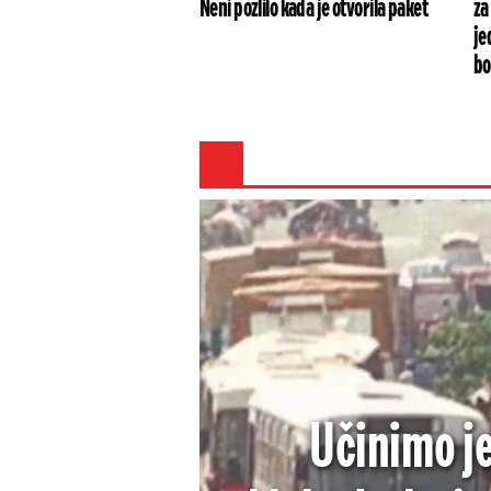
Neni pozlilo kada je otvorila paket
za
je
bo
Učinimo j