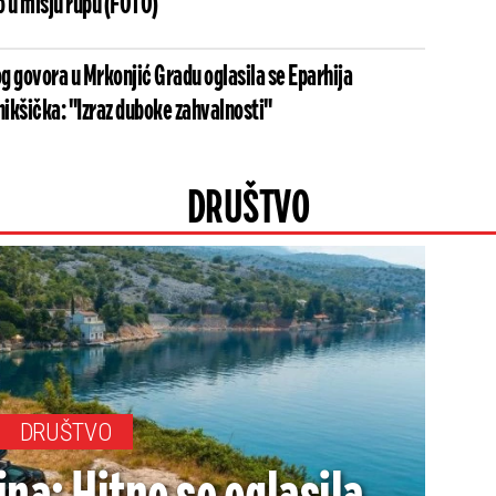
obegao u mišju rupu (FOTO)
g govora u Mrkonjić Gradu oglasila se Eparhija
ikšička: "Izraz duboke zahvalnosti"
DRUŠTVO
DRUŠTVO