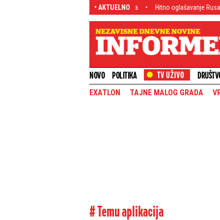
n što je automobil sleteo sa puta
• AKTUELNO
Hitno oglašavanje Rusa! Nemci, na koga 
NOVO
POLITIKA
DRUŠTV
EXATLON
TAJNE MALOG GRADA
V
# Temu aplikacija