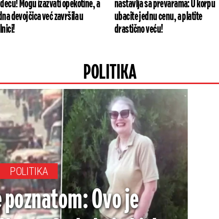
 decu! Mogu izazvati opekotine, a
nastavlja sa prevarama: U korpu
dna devojčica već završila u
ubacite jednu cenu, a platite
lnici!
drastično veću!
POLITIKA
POLITIKA
e poznatom: Ovo je