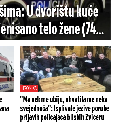
šima: U dvorištu kuće
enisano telo žene (74),
tvrđuje uzrok smrti
HRONIKA
e
"Ma nek me ubiju, uhvatila me neka
rana
svejednoća": Isplivale jezive poruke
prljavih policajaca bliskih Zviceru