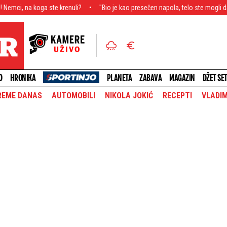
ste krenuli?
"Bio je kao presečen napola, telo ste mogli da savijete i nam
O
HRONIKA
PLANETA
ZABAVA
MAGAZIN
DŽET SE
REME DANAS
AUTOMOBILI
NIKOLA JOKIĆ
RECEPTI
VLADIM