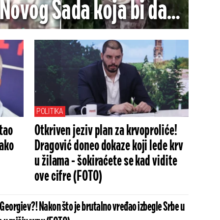
 Novog Sada koja bi da
ice - Jezivo je šta radi
(VIDEO)
POLITIKA
tao
Otkriven jeziv plan za krvoproliće!
kako
Dragović doneo dokaze koji lede krv
u žilama - šokiraćete se kad vidite
ove cifre (FOTO)
brutalno vređao izbegle Srbe u