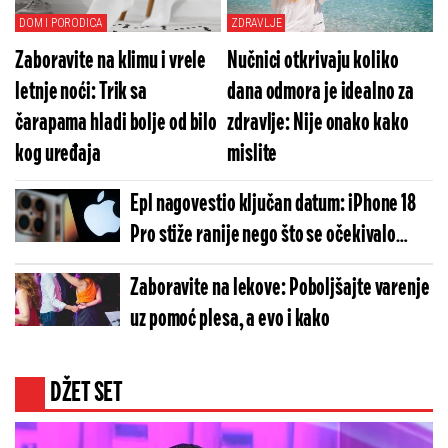
DOM I PORODICA
ZDRAVLJE
Zaboravite na klimu i vrele
Nučnici otkrivaju koliko
letnje noći: Trik sa
dana odmora je idealno za
čarapama hladi bolje od bilo
zdravlje: Nije onako kako
kog uređaja
mislite
Epl nagovestio ključan datum: iPhone 18
Pro stiže ranije nego što se očekivalo
(FOTO)
Zaboravite na lekove: Poboljšajte varenje
uz pomoć plesa, a evo i kako
DŽET SET