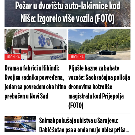
Požar u dvorištu auto-lakirnice kod
Niša: Izgorelo više vozila (FOTO)
HRONIKA
HRONIKA
Drama u fabrici u Kikindi:
Pljušte kazne za bahate
Dvojica radnika povređena,
vozače: Saobraćajna policija
jedan sa povredom oka hitno
dronovima kotroliše
prebačen u Novi Sad
magistralu kod Prijepolja
(FOTO)
Snimak pokušaja ubistva u Sarajevu:
Dabić šetao psa a onda mu je ubica prišao