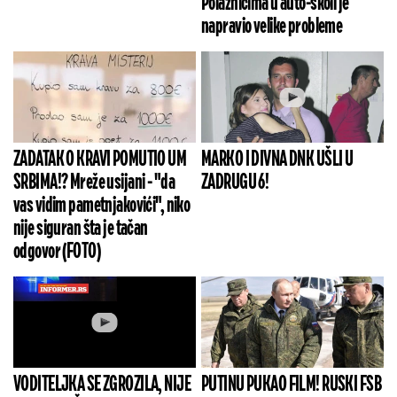
Polaznicima u auto-školi je
napravio velike probleme
ZADATAK O KRAVI POMUTIO UM
MARKO I DIVNA DNK UŠLI U
SRBIMA!? Mreže usijani - "da
ZADRUGU 6!
vas vidim pametnjakovići", niko
nije siguran šta je tačan
odgovor (FOTO)
VODITELJKA SE ZGROZILA, NIJE
PUTINU PUKAO FILM! RUSKI FSB