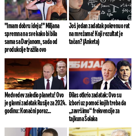
"Imam dobru ideju!" Miljana
Još jedan zadatak pokrenuo rat
spremna na sve kako bi bila
na mrežama! Koji rezultat je
sama sa Darjanom, sada od
tačan? (Anketa)
produkcije tražila ovo
Medvedev zaledio planetu! Ovo
Đilas otkrio zadatak: Ovo su
je glavni zadatak Rusije za 2024.
izbori uz pomoć kojih treba da
godinu: Konačni poraz...
„završimo“ frekvencije za
tajkuna Šolaka