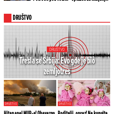
mešetarenje! (FOTO)
DRUŠTVO
DRUŠTVO
Tresla se Srbija: Evo gde je bio
zemljotres
DRUŠTVO
DRUŠTVO
Hitan apel MUP-a! Obavezno
Roditelji, oprez! Ne kupujte