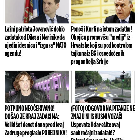
Lažni patriota Jovanović dobio
Ponoš i Kurti na istom zadatku!
zadatak od Đilasa i Marinike da
Obojicu promovišu "mediji" iz
ujedini desnicu i "izgura" NATO
Hrvatske koji su pod kontrolom
agendu!
tajkuna iz BG i osvedočenih
progonitelja Srbije
POTPUNO NEOČEKIVANO!
(FOTO) ODGOVOR NA PITANJE NE
DOŠAO JE KRAJ ZADACIMA:
ZNAJU NI ISKUSNI VOZAČI
Veliki šef devet dana pred kraj
Uspevate li da rešite ovaj
Zadruge proglasio POBEDNIKA!
saobraćajni zadatak!?