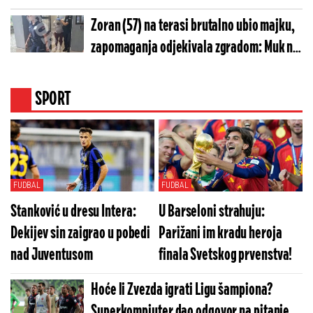
sa leđa (VIDEO)
Zoran (57) na terasi brutalno ubio majku,
zapomaganja odjekivala zgradom: Muk na
saslušanju u tužilaštvu
SPORT
FUDBAL
FUDBAL
Stanković u dresu Intera:
U Barseloni strahuju:
Dekijev sin zaigrao u pobedi
Parižani im kradu heroja
nad Juventusom
finala Svetskog prvenstva!
Hoće li Zvezda igrati Ligu šampiona?
Superkompjuter dao odgovor na pitanje