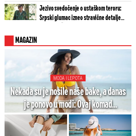
Jezivo svedočenje o ustaškom teroru:
Srpski glumac izneo stravične detalje
golgote – Četiri godine pakla i kolona
smrti!
MAGAZIN
MODA I LEPOTA
Nekada su je nosile naše bake, a danas
je ponovo u modi: Ovaj komad
garderobe je hit leta