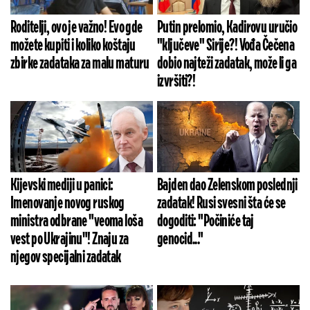
Roditelji, ovo je važno! Evo gde
Putin prelomio, Kadirovu uručio
možete kupiti i koliko koštaju
"ključeve" Sirije?! Vođa Čečena
zbirke zadataka za malu maturu
dobio najteži zadatak, može li ga
izvršiti?!
Kijevski mediji u panici:
Bajden dao Zelenskom poslednji
Imenovanje novog ruskog
zadatak! Rusi svesni šta će se
ministra odbrane "veoma loša
dogoditi: "Počiniće taj
vest po Ukrajinu"! Znaju za
genocid..."
njegov specijalni zadatak