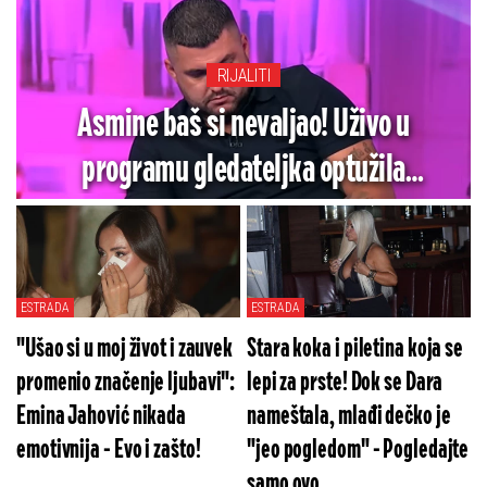
RIJALITI
Asmine baš si nevaljao! Uživo u
programu gledateljka optužila
bauštelca da joj je slao gole slike
ESTRADA
ESTRADA
"Ušao si u moj život i zauvek
Stara koka i piletina koja se
promenio značenje ljubavi":
lepi za prste! Dok se Dara
Emina Jahović nikada
nameštala, mlađi dečko je
emotivnija - Evo i zašto!
"jeo pogledom" - Pogledajte
samo ovo