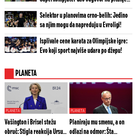
koje sve zanima
Selektor u planovima crno-belih: Jedino
sa njim mogu da napreduju u Evroligi!
Isplivale cene karata za Olimpijske igre:
Evo koji sport najviše udara po džepu!
PLANETA
PLANETA
PLANETA
Vašington i Brisel stežu
Planiraju mu smenu, a on
obruč: Stigla reakcija Ursule
odlazi na odmor: Šta