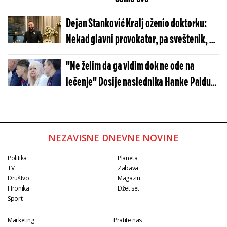
Dejan Stanković Kralj oženio doktorku:
Nekad glavni provokator, pa sveštenik, a
sad i predsednik stanke stao na ludi
"Ne želim da ga vidim dok ne ode na
kamen
lečenje" Dosije naslednika Hanke Paldum
ledi krv u žilama - Silovanja, pucnjave i
saobraćajke razorile porodicu
NEZAVISNE DNEVNE NOVINE
Politika
Planeta
TV
Zabava
Društvo
Magazin
Hronika
Džet set
Sport
Marketing
Pratite nas