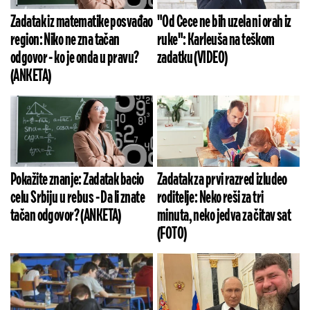
Zadatak iz matematike posvađao
"Od Cece ne bih uzela ni orah iz
region: Niko ne zna tačan
ruke": Karleuša na teškom
odgovor - ko je onda u pravu?
zadatku (VIDEO)
(ANKETA)
Pokažite znanje: Zadatak bacio
Zadatak za prvi razred izludeo
celu Srbiju u rebus - Da li znate
roditelje: Neko reši za tri
tačan odgovor? (ANKETA)
minuta, neko jedva za čitav sat
(FOTO)