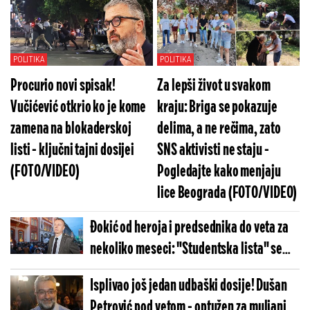
Glišića, a od njega tražio posao za
ljubavnicu (FOTO/VIDEO)
POLITIKA
POLITIKA
Procurio novi spisak!
Za lepši život u svakom
Vučićević otkrio ko je kome
kraju: Briga se pokazuje
zamena na blokaderskoj
delima, a ne rečima, zato
listi - ključni tajni dosijei
SNS aktivisti ne staju -
(FOTO/VIDEO)
Pogledajte kako menjaju
lice Beograda (FOTO/VIDEO)
Đokić od heroja i predsednika do veta za
nekoliko meseci: "Studentska lista" se
raspala pre nego što je i sastavljena
Isplivao još jedan udbaški dosije! Dušan
(VIDEO)
Petrović pod vetom - optužen za muljanje i