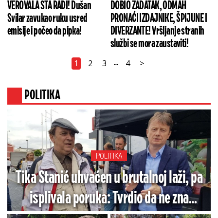
VEROVALA ŠTA RADI! Dušan
DOBIO ZADATAK, ODMAH
Svilar zavukao ruku usred
PRONAĆI IZDAJNIKE, ŠPIJUNE I
emisije i počeo da pipka!
DIVERZANTE! Vršljanje stranih
službi se mora zaustaviti!
1
2
3
4
>
...
POLITIKA
POLITIKA
Tika Stanić uhvaćen u brutalnoj laži, pa
isplivala poruka: Tvrdio da ne zna