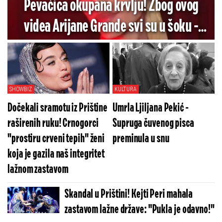
Pevačica okupana krvlju! Zbog ovog
videa Arijane Grande svi su u šoku -
Pogledajte koliko je jezivo (VIDEO)
SHOWBIZ
KULTURA
Dočekali sramotu iz Prištine
Umrla Ljiljana Pekić -
raširenih ruku! Crnogorci
Supruga čuvenog pisca
"prostiru crveni tepih" ženi
preminula u snu
koja je gazila naš integritet
lažnom zastavom
Skandal u Prištini! Kejti Peri mahala
zastavom lažne države: "Pukla je odavno!"