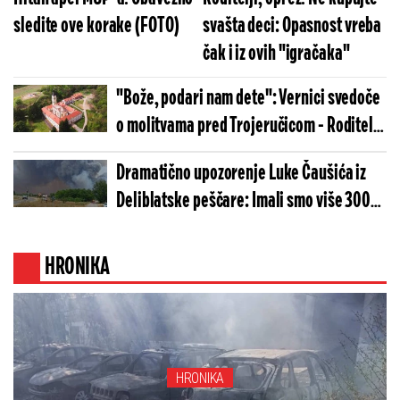
sledite ove korake (FOTO)
svašta deci: Opasnost vreba
čak i iz ovih "igračaka"
"Bože, podari nam dete": Vernici svedoče
o molitvama pred Trojeručicom - Roditelji
se vraćali u ovaj manastir sa bebom u
Dramatično upozorenje Luke Čaušića iz
naručju
Deliblatske peščare: Imali smo više 300
požara u Srbiji, vadimo ljude iz vatre!
(FOTO/VIDEO)
HRONIKA
HRONIKA