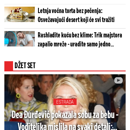
Letnja voćna torta bez pečenja:
Osvežavajući desert koji će svi tražiti
Rashladite kuću bez klime: Trik majstora
zapalio mreže - uradite samo jedno
(VIDEO)
DŽET SET
ESTRADA
Dea Đurđević pokazala sobu za bebu -
Voditeljka mislila na svaki detalj: