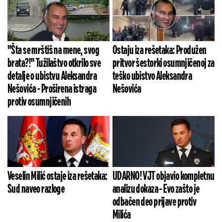
"Šta se mrštiš na mene, svog
Ostaju iza rešetaka: Produžen
brata?!" Tužilaštvo otkrilo sve
pritvor šestorki osumnjičenoj za
detalje o ubistvu Aleksandra
teško ubistvo Aleksandra
Nešovića - Proširena istraga
Nešovića
protiv osumnjičenih
Veselin Milić ostaje iza rešetaka:
UDARNO! VJT objavio kompletnu
Sud naveo razloge
analizu dokaza - Evo zašto je
odbačen deo prijave protiv
Milića