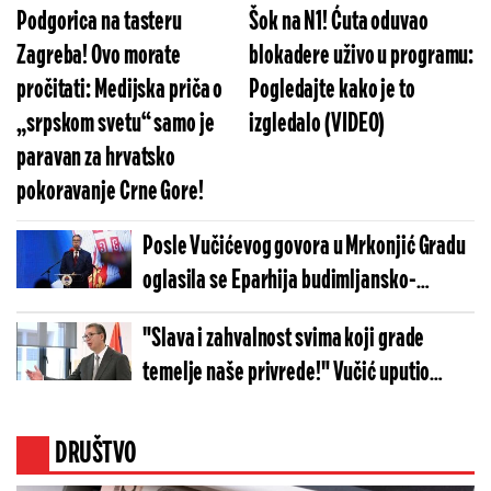
Podgorica na tasteru
Šok na N1! Ćuta oduvao
Zagreba! Ovo morate
blokadere uživo u programu:
pročitati: Medijska priča o
Pogledajte kako je to
„srpskom svetu“ samo je
izgledalo (VIDEO)
paravan za hrvatsko
pokoravanje Crne Gore!
Posle Vučićevog govora u Mrkonjić Gradu
oglasila se Eparhija budimljansko-
nikšička: "Izraz duboke zahvalnosti"
"Slava i zahvalnost svima koji grade
temelje naše privrede!" Vučić uputio
snažnu poruku rudarima
DRUŠTVO