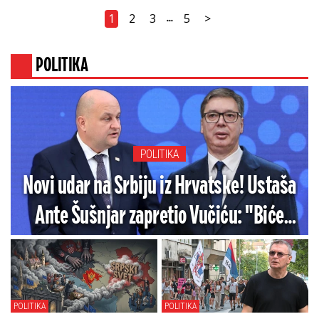
1
2
3
5
>
...
POLITIKA
POLITIKA
Novi udar na Srbiju iz Hrvatske! Ustaša
Ante Šušnjar zapretio Vučiću: "Biće
nova Oluja" (VIDEO)
POLITIKA
POLITIKA