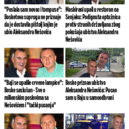
"Poslala sam novac i tompuse":
Maskirani upali u restoran na
Bosketova supruga ne priznaje
Senjaku: Podignuta optužnica
da je dostavila pištolj kojim je
protiv stranih državljana zbog
ubio Aleksandra Nešovića
pokušaja ubistva Aleksandra
Nešovića
"Baji se upalile crvene lampice":
Boske priznao ubistvo
Boske saslušan - Sve o
Aleksandra Nešovića: Pucao
milionskim poslovima sa
sam u Baju u samoodbrani
Nešovićem i "tački pucanja"