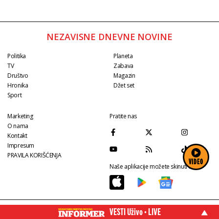
Mitrovića ledi krv u žilama
NEZAVISNE DNEVNE NOVINE
Politika
Planeta
TV
Zabava
Društvo
Magazin
Hronika
Džet set
Sport
Marketing
Pratite nas
O nama
Kontakt
Impresum
PRAVILA KORIŠĆENJA
VIDEO
Naše aplikacije možete skinuti na:
VESTI Uživo • LIVE