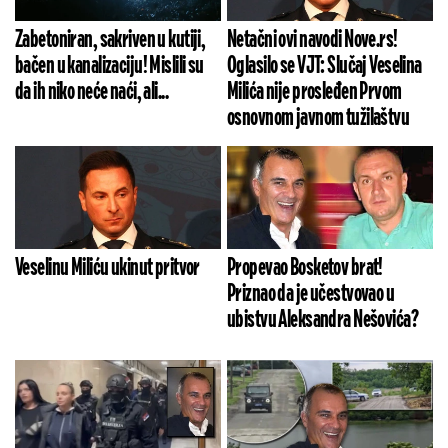
Zabetoniran, sakriven u kutiji,
Netačni ovi navodi Nove.rs!
bačen u kanalizaciju! Mislili su
Oglasilo se VJT: Slučaj Veselina
da ih niko neće naći, ali...
Milića nije prosleđen Prvom
osnovnom javnom tužilaštvu
Veselinu Miliću ukinut pritvor
Propevao Bosketov brat!
Priznao da je učestvovao u
ubistvu Aleksandra Nešovića?