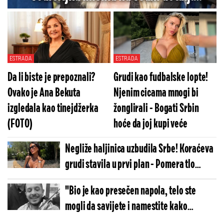
"Oaza mira i sreće" (VIDEO)
ESTRADA
ESTRADA
Da li biste je prepoznali?
Grudi kao fudbalske lopte!
Ovako je Ana Bekuta
Njenim cicama mnogi bi
izgledala kao tinejdžerka
žonglirali - Bogati Srbin
(FOTO)
hoće da joj kupi veće
Negliže haljinica uzbudila Srbe! Koraćeva
grudi stavila u prvi plan - Pomera tlo
koliko je dobra (FOTO)
"Bio je kao presečen napola, telo ste
mogli da savijete i namestite kako
hoćete" Ispovest majke muzičara Dejana