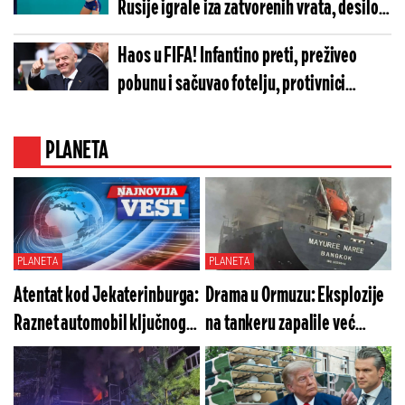
Rusije igrale iza zatvorenih vrata, desilo
se nešto neverovatno
Haos u FIFA! Infantino preti, preživeo
pobunu i sačuvao fotelju, protivnici
spremaju konačni udar
PLANETA
PLANETA
PLANETA
Atentat kod Jekaterinburga:
Drama u Ormuzu: Eksplozije
Raznet automobil ključnog
na tankeru zapalile već
ruskog direktora! (VIDEO)
usijanu situaciju