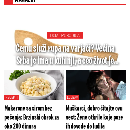
DOM I PORODICA
Čemu služi rupa na varjači? Većina
Srba je ima u kuhinji, a ceo život je
pogrešno koriste
RECEPTI
LJUBAV
Makarone sa sirom bez
Muškarci, dobro čitajte ovu
pečenja: Brzinski obrok za
vest: Žene otkrile koje poze
oko 200 dinara
ih dovode do ludila