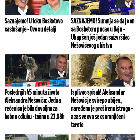
Saznajemo! U toku Bosketovo
SAZNAJEMO! Sumnja se da je on
saslušanje - Ovo su detalji
sa Bosketom pucao u Baju -
Uhapšen još jedan saizvršilac
Nešovićevog ubistva
Poslednjih 45 minuta života
Isplivao spisak! Aleksandar
Aleksandra Nešovića: Jedna
Nešović je svirepo ubijen,
rečenica je bila dovoljna za
naređena je proširena istraga -
kobnu odluku - tačno u 23.08h
a za sve ovo se osumnjičeni
terete