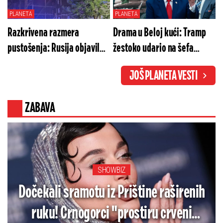
PLANETA
PLANETA
Razkrivena razmera
Drama u Beloj kući: Tramp
pustošenja: Rusija objavila
žestoko udario na šefa
zastrašujuće podatke o
Hegseta, vojne opcije
JOŠ PLANETA VESTI
Kurskoj oblasti
ugrožene!
ZABAVA
SHOWBIZ
Dočekali sramotu iz Prištine raširenih
ruku! Crnogorci "prostiru crveni