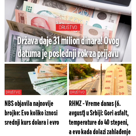
DRUŠTVO
Država daje 31 milion dinara! Ovog
datuma je poslednji rok za prijavu
DRUŠTVO
DRUŠTVO
NBS objavila najnovije
RHMZ - Vreme danas (6.
brojke: Evo koliko iznosi
avgust) u Srbiji: Gori asfalt,
srednji kurs dolara i evro
temperature do 40 stepeni,
a evo kada dolazi zahlađenje