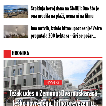
Srpkinja heroj dana na Siciliji: Ono što je
ona uradila na plaži, nema ni na filmu
Ima mrtvih, izdato hitno upozorenje! Vatra
progutala 300 hektara - širi se požar
neviđenih razmera (VIDEO)
HRONIKA
HRONIKA
Težak udes u Zemunu: Dva muškaraca
teško povređena, hitno prevezeni u