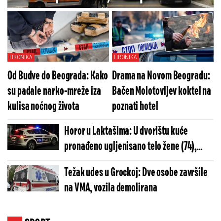
bolnicu
HRONIKA
HRONIKA
Od Budve do Beograda: Kako
Drama na Novom Beogradu:
su padale narko-mreže iza
Bačen Molotovljev koktel na
kulisa noćnog života
poznati hotel
Horor u Laktašima: U dvorištu kuće
pronađeno ugljenisano telo žene (74),
policija utvrđuje uzrok smrti
Težak udes u Grockoj: Dve osobe završile
na VMA, vozila demolirana