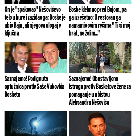
On je "spakovao" Nešovićevo
Boske kleknuo pred Bajom, pa
telo u bure i zazidao ga: Boske je
ga izrešetao: U restoran ga
ubio Baju, ali njegova uloga je
namamio ovim rečima " Ti si moj
ključna
brat, ne želim..."
Saznajemo! Podignuta
Saznajemo! Obustavljena
optužnica protiv Saše Vukovića
istraga protiv Bosketove žene za
Bosketa
pomaganje u ubistvu
Aleksandra Nešovića