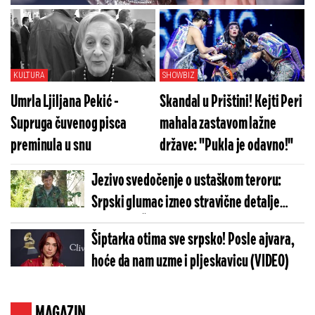
tepih" ženi koja je gazila naš integritet
lažnom zastavom
KULTURA
SHOWBIZ
Umrla Ljiljana Pekić -
Skandal u Prištini! Kejti Peri
Supruga čuvenog pisca
mahala zastavom lažne
preminula u snu
države: "Pukla je odavno!"
Jezivo svedočenje o ustaškom teroru:
Srpski glumac izneo stravične detalje
golgote – Četiri godine pakla i kolona
Šiptarka otima sve srpsko! Posle ajvara,
smrti!
hoće da nam uzme i pljeskavicu (VIDEO)
MAGAZIN