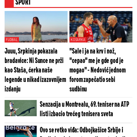
SPORT
FUDBAL
KOŠARKA
Juuu, Srpkinja pokazala
"Sale i ja na krv i nož,
bradavice: Ni Sunce ne prži
"cepao" me je gde god je
kao Staša, ćerka naše
mogao" - Nedović jednom
legende u nikad izazovnijem
forom zapečatio sebi
izdanju
sudbinu
Senzacija u Montrealu, 69. teniser na ATP
listi izbacio trećeg tenisera sveta
Ovo se retko viđa: Odbojkašice Srbije i