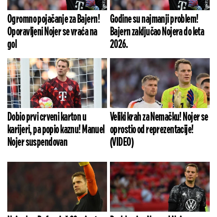
Ogromno pojačanje za Bajern!
Godine su najmanji problem!
Oporavljeni Nojer se vraća na
Bajern zaključao Nojera do leta
gol
2026.
Dobio prvi crveni karton u
Veliki krah za Nemačku! Nojer se
karijeri, pa popio kaznu! Manuel
oprostio od reprezentacije!
Nojer suspendovan
(VIDEO)