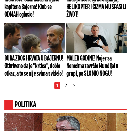
kapitena Bajerna! Klub se
HELIKOPTER I ČIZMA MU SPASILI
ODMAH oglasio!
ŽIVOT!
BURA ZBOG HRVATA U BAJERNU!
MALER GODINE! Nojer sa
Otkriveno da je "krtica", dobio
Nemcima završio Mundijal u
otkaz, a to se nije svima svidelo!
grupi, pa SLOMIO NOGU!
1
2
>
POLITIKA