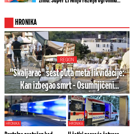
zimu! Super El Ninjo razvija ogromnu
snagu: Evo šta nas čeka posle tropskog
pakla
HRONIKA
REGION
"Škaljarac" šest puta meta likvidacije:
Kan izbegao smrt - Osumnjičeni
završio iza rešetaka
HRONIKA
HRONIKA