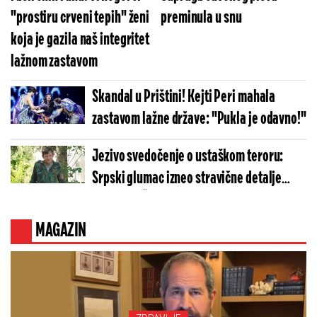
"prostiru crveni tepih" ženi
preminula u snu
koja je gazila naš integritet
lažnom zastavom
Skandal u Prištini! Kejti Peri mahala
zastavom lažne države: "Pukla je odavno!"
Jezivo svedočenje o ustaškom teroru:
Srpski glumac izneo stravične detalje
golgote – Četiri godine pakla i kolona
smrti!
MAGAZIN