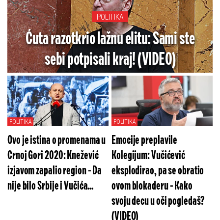
POLITIKA
Ćuta razotkrio lažnu elitu: Sami ste
sebi potpisali kraj! (VIDEO)
POLITIKA
POLITIKA
Ovo je istina o promenama u
Emocije preplavile
Crnoj Gori 2020: Knežević
Kolegijum: Vučićević
izjavom zapalio region - Da
eksplodirao, pa se obratio
nije bilo Srbije i Vučića...
ovom blokaderu - Kako
svoju decu u oči pogledaš?
(VIDEO)