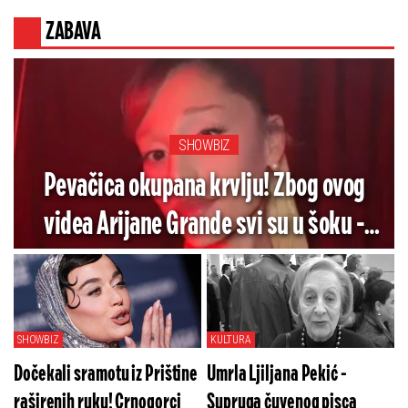
iznenađenje
ZABAVA
SHOWBIZ
Pevačica okupana krvlju! Zbog ovog
videa Arijane Grande svi su u šoku -
Pogledajte koliko je jezivo (VIDEO)
SHOWBIZ
KULTURA
Dočekali sramotu iz Prištine
Umrla Ljiljana Pekić -
raširenih ruku! Crnogorci
Supruga čuvenog pisca