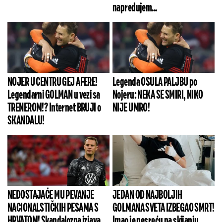
napredujem...
NOJER U CENTRU GEJ AFERE!
Legenda OSULA PALJBU po
Legendarni GOLMAN u vezi sa
Nojeru: NEKA SE SMIRI, NIKO
TRENEROM!? Internet BRUJI o
NIJE UMRO!
SKANDALU!
NEDOSTAJAĆE MU PEVANJE
JEDAN OD NAJBOLJIH
NACIONALSTIČKIH PESAMA S
GOLMANA SVETA IZBEGAO SMRT!
HRVATOM! Skandalozna izjava
Imao je nesreću na skijanju,