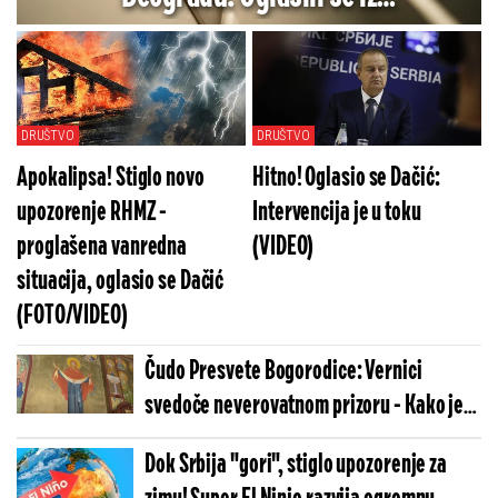
Elektrodistribucije
DRUŠTVO
DRUŠTVO
Apokalipsa! Stiglo novo
Hitno! Oglasio se Dačić:
upozorenje RHMZ -
Intervencija je u toku
proglašena vanredna
(VIDEO)
situacija, oglasio se Dačić
(FOTO/VIDEO)
Čudo Presvete Bogorodice: Vernici
svedoče neverovatnom prizoru - Kako je
ovo moguće? (FOTO)
Dok Srbija "gori", stiglo upozorenje za