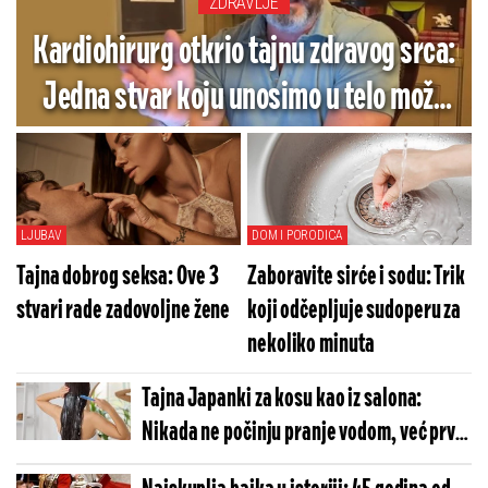
ZDRAVLJE
Kardiohirurg otkrio tajnu zdravog srca:
Jedna stvar koju unosimo u telo može
promeniti sve (VIDEO)
LJUBAV
DOM I PORODICA
Tajna dobrog seksa: Ove 3
Zaboravite sirće i sodu: Trik
stvari rade zadovoljne žene
koji odčepljuje sudoperu za
nekoliko minuta
Tajna Japanki za kosu kao iz salona:
Nikada ne počinju pranje vodom, već prvo
rade trik od 5 minuta