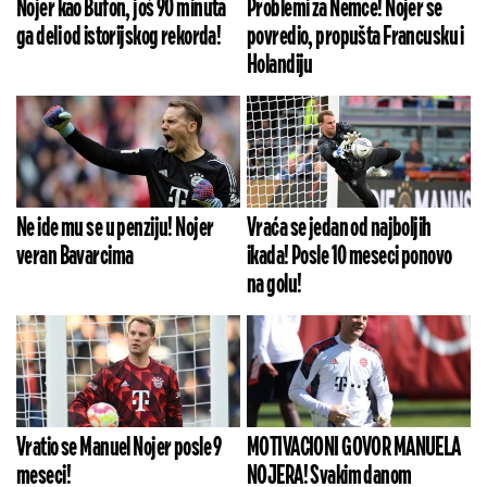
Nojer kao Bufon, još 90 minuta
Problemi za Nemce! Nojer se
ga deli od istorijskog rekorda!
povredio, propušta Francusku i
Holandiju
Ne ide mu se u penziju! Nojer
Vraća se jedan od najboljih
veran Bavarcima
ikada! Posle 10 meseci ponovo
na golu!
Vratio se Manuel Nojer posle 9
MOTIVACIONI GOVOR MANUELA
meseci!
NOJERA! Svakim danom