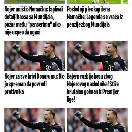
Nojer uništio Nemačku: Isplivali
Poslednji ples kapitena
detalji haosa sa Mundijala,
Nemačke: Legenda se vraća iz
požar među "pancerima" niko
penzije zbog Mundijala
nije uspeo da ugasi
Nojer za sve krivi Donarumu: Bio
Bajern razbija kasu zbog
je spreman da povredi
Nojerovog naslednika! Stiže
protivnika
brutalan golman iz Premijer
lige!