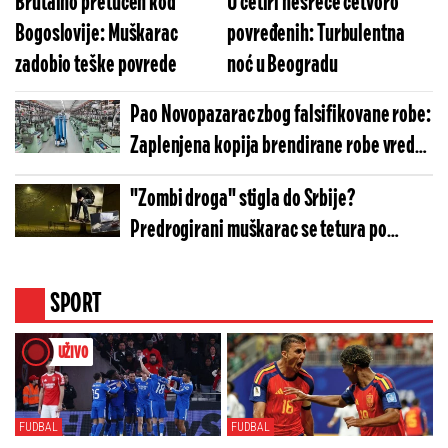
Brutalno pretučen kod
U četiri nesreće četvoro
Bogoslovije: Muškarac
povređenih: Turbulentna
zadobio teške povrede
noć u Beogradu
Pao Novopazarac zbog falsifikovane robe:
Zaplenjena kopija brendirane robe vredna
više od 13,6 miliona dinara
"Zombi droga" stigla do Srbije?
Predrogirani muškarac se tetura po
parku, meštani u strahu (VIDEO)
SPORT
UŽIVO
FUDBAL
FUDBAL