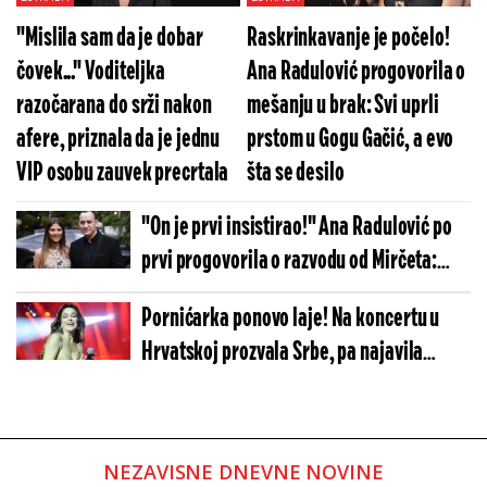
"Mislila sam da je dobar
Raskrinkavanje je počelo!
čovek..." Voditeljka
Ana Radulović progovorila o
razočarana do srži nakon
mešanju u brak: Svi uprli
afere, priznala da je jednu
prstom u Gogu Gačić, a evo
VIP osobu zauvek precrtala
šta se desilo
"On je prvi insistirao!" Ana Radulović po
prvi progovorila o razvodu od Mirčeta:
"Roditeljima sam rekla da on izlazi..."
Pornićarka ponovo laje! Na koncertu u
Hrvatskoj prozvala Srbe, pa najavila
kandidaturu?! (VIDEO)
NEZAVISNE DNEVNE NOVINE