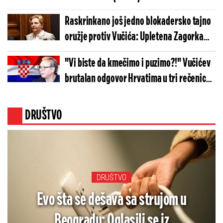
Raskrinkano još jedno blokadersko tajno
oružje protiv Vučića: Upletena Zagorka
Dolovac - Ovaj dokument sve dokazuje
"Vi biste da kmečimo i puzimo?!" Vučićev
(FOTO)
brutalan odgovor Hrvatima u tri rečenice:
Zaboravite te dane... (FOTO)
DRUŠTVO
DRUŠTVO
Evo šta se dešava sa strujom u
Beogradu: Oglasili se iz