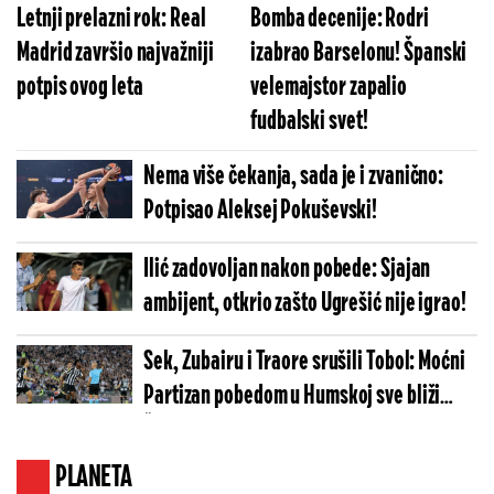
Letnji prelazni rok: Real
Bomba decenije: Rodri
Madrid završio najvažniji
izabrao Barselonu! Španski
potpis ovog leta
velemajstor zapalio
fudbalski svet!
Nema više čekanja, sada je i zvanično:
Potpisao Aleksej Pokuševski!
Ilić zadovoljan nakon pobede: Sjajan
ambijent, otkrio zašto Ugrešić nije igrao!
Sek, Zubairu i Traore srušili Tobol: Moćni
Partizan pobedom u Humskoj sve bliži
Španiji!
PLANETA