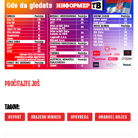
PROČITAJTE JOŠ
TAGOVI:
SPORT
BAJERN MINHEN
POVREDA
MANUEL NOJER