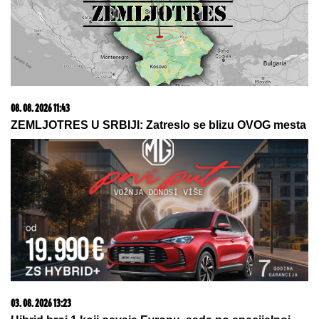
05. 08. 2026 06:45
Šta dete nasleđuje od oca, a šta od majke? Sve što
treba da znate o genetici
06. 08. 2026 09:39
Marija (3) se igrala u dvorištu i samo je nestala: Posle
42 godine otac je pronašao, zanemeo je kada je saznao