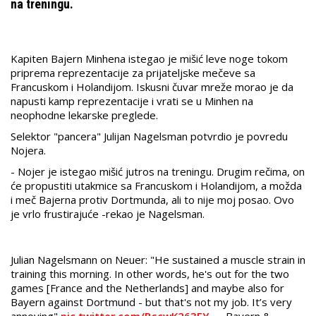
na treningu.
Kapiten Bajern Minhena istegao je mišić leve noge tokom
priprema reprezentacije za prijateljske mečeve sa
Francuskom i Holandijom. Iskusni čuvar mreže morao je da
napusti kamp reprezentacije i vrati se u Minhen na
neophodne lekarske preglede.
Selektor "pancera"
Julijan Nagelsman potvrdio je povredu
Nojera.
- Nojer je istegao mišić jutros na treningu. Drugim rečima, on
će propustiti utakmice sa Francuskom i Holandijom, a možda
i meč Bajerna protiv Dortmunda, ali to nije moj posao. Ovo
je vrlo frustirajuće -rekao je Nagelsman.
Julian Nagelsmann on Neuer: "He sustained a muscle strain in
training this morning. In other words, he's out for the two
games [France and the Netherlands] and maybe also for
Bayern against Dortmund - but that's not my job. It’s very