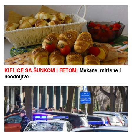
Drama u Nišu! Marija zvala kliniku zbog Miljane,
nastao neviđeni haos
DRAMA U OVČARSKO-
KABLARSKOJ KLISURI
Kolima
sleteo sa puta direktno u jezero, u
toku izvlačenje vozila (FOTO)