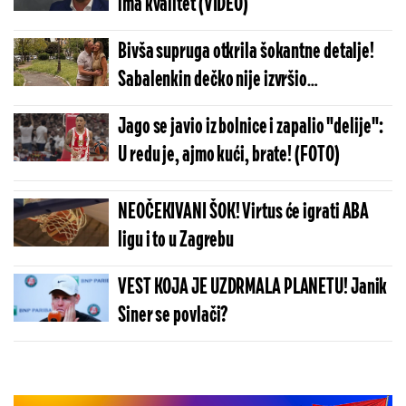
ima kvalitet (VIDEO)
Bivša supruga otkrila šokantne detalje!
Sabalenkin dečko nije izvršio
samoubistvo?
Jago se javio iz bolnice i zapalio "delije":
U redu je, ajmo kući, brate! (FOTO)
NEOČEKIVANI ŠOK! Virtus će igrati ABA
ligu i to u Zagrebu
VEST KOJA JE UZDRMALA PLANETU! Janik
Siner se povlači?