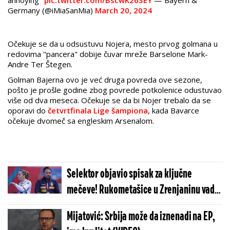
annoying"
pic.twitter.com/BscwK263EY
— Bayern &
Germany (@iMiaSanMia)
March 20, 2024
Očekuje se da u odsustuvu Nojera, mesto prvog golmana u
redovima "pancera" dobije čuvar mreže
Barselone Mark-
Andre Ter Štegen.
Golman Bajerna ovo je već druga povreda ove sezone,
pošto je prošle godine zbog povrede potkolenice odustuvao
više od dva meseca. Očekuje se da bi Nojer trebalo da se
oporavi do
četvrtfinala Lige šampiona
, kada Bavarce
očekuje dvomeč sa engleskim Arsenalom.
Selektor objavio spisak za ključne
mečeve! Rukometašice u Zrenjaninu vade
vizu za Evropsko prvenstvo!
Mijatović: Srbija može da iznenadi na EP,