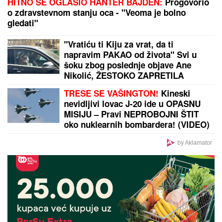
"NE UMIRE SE ZA LJUDIMA KOJI SU PUCALI U
TEBE"
Brutalno oglašavanje Jovane Jeremić 5 dana
nakon veridbe Dragana Stankovića: "Znali su šta
rade"
NISTE GLADNI, A MRŠAVITE!
Biolog
otkrio jutarnju metodu koja podstiče
telo da topi masti - pravilo 30-30-30
zaludelo ceo svet
Eminu Jahović je jedna trauma
OBELEŽILA ZA CEO ŽIVOT, ovo
malo ko zna: "Pao mi je na ruke, bilo
mi je strašno teško"