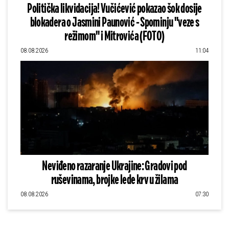
Politička likvidacija! Vučićević pokazao šok dosije
blokadera o Jasmini Paunović - Spominju "veze s
režimom" i Mitrovića (FOTO)
08.08.2026
11:04
Neviđeno razaranje Ukrajine: Gradovi pod
ruševinama, brojke lede krv u žilama
08.08.2026
07:30