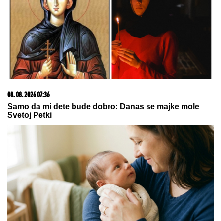
08. 08. 2026 12:40
Njukasl se oprostio od kapitena: Bruno zvanično
potpisao za Arsenal
15. 07. 2026 07:44
Većina građana izgubi novac pre nego što stigne na
letovanje - ovih 7 troškova skoro niko ne planira