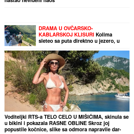
"OVO JE UBISTVO U AFEKTU, REKONSTRUKCIJA
ĆE OTKRITI KOJI JE UDARAC BIO FATALAN!"
Stručnjaci o zločinu na Novom Beogradu: Da li je
tragedija mogla biti sprečena?
DRAMA NA AUTO-PUTU KOD NIŠA
Zapalio se automobil, saobraćaj
BLOKIRAN (VIDEO)
(VIDEO) SPECIJALCI GA JURE PO
DVORIŠTU I IMANJU! U
Valjevu
uhapšen begunac za kojim je bila
raspisana potraga: Objavljen
dramatičan snimak akcije