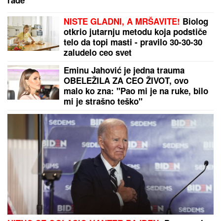
"Oduzeće vam decu"
ZEMLjOTRES U SRBIJI! Evo gde se
zatreslo
"SRAMOTA ME OD NJE"
Asmin
Durdžić SUROVO O MAJCI Mevlidi
nakon što je dala svoj sud o Maji
Marinković: "Mora da bude svesna
da je domaćica!"