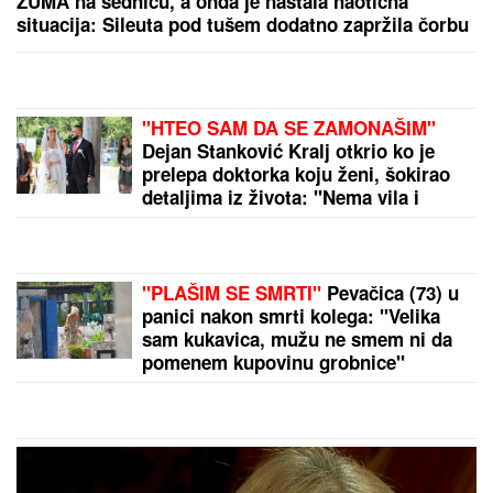
KIFLICE SA ŠUNKOM I FETOM:
Mekane, mirisne i
neodoljive
JOŠ JEDNA DETONACIJA U BEOGRADU!
Rakovica
se zatresla usred noći: Na licu mesta krater, policija
traga za počiniocem
by Aklamator
PREPORUKA ZA VAS