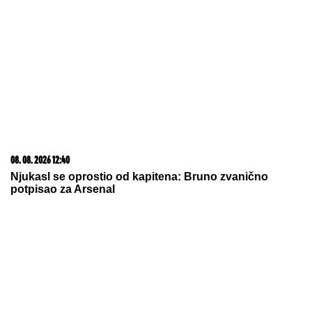
23. 07. 2026 12:47
Letnje večeri u gradu više nisu rezervisane za vikend:
Zašto sve više ljudi bira večeru koja se spontano
pretvori u druženje
09. 07. 2026 09:20
Komfor po meri klijenata: nova linija paketa ALTA
banke