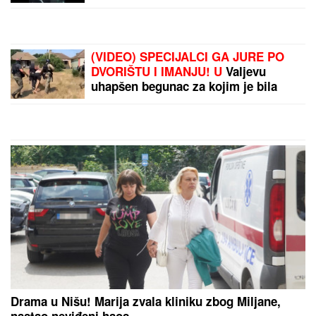
dana nakon što je VERIO DEVOJKU
Čestitke se nižu: "Biću tvoj oslonac i
sigurnost! Ti si prava osoba"
(FOTO) NALAZI SE DALEKO OD
BEOGRADA
Prva objava Jelene
Radanović nakon što joj je Ana
Nikolić pretila zbog Raleta - poslala
joj jezive poruke