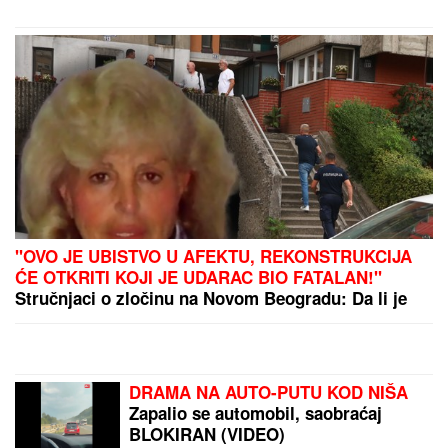
PREPORUKA ZA VAS
"VIDIMO VAŠE GAĆE",
odbornica se uključila preko
ZUMA na sednicu, a onda je nastala haotična
situacija: Sileuta pod tušem dodatno zapržila čorbu
Slavlje u domu Dragana Stankovića 4