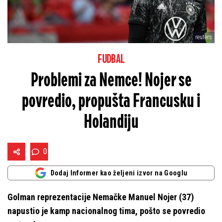
reuters
FUDBAL
Problemi za Nemce! Nojer se
povredio, propušta Francusku i
Holandiju
0
Dodaj Informer kao željeni izvor na Googlu
Golman reprezentacije Nemačke Manuel Nojer (37)
napustio je kamp nacionalnog tima, pošto se povredio