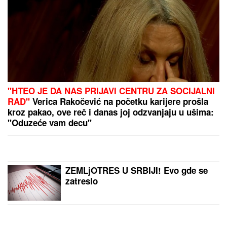
"VIDIMO VAŠE GAĆE",
odbornica se uključila preko
ZUMA na sednicu, a onda je nastala haotična
situacija: Sileuta pod tušem dodatno zapržila čorbu
"HTEO SAM DA SE ZAMONAŠIM"
Dejan Stanković Kralj otkrio ko je
prelepa doktorka koju ženi, šokirao
detaljima iz života: "Nema vila i
kamiona" (VIDEO)