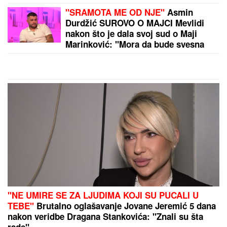
"PLAŠIM SE SMRTI"
Pevačica (73) u
panici nakon smrti kolega: "Velika
sam kukavica, mužu ne smem ni da
pomenem kupovinu grobnice"
"HTEO JE DA NAS PRIJAVI CENTRU ZA SOCIJALNI
RAD"
Verica Rakočević na početku karijere prošla
kroz pakao, ove reč i danas joj odzvanjaju u ušima: