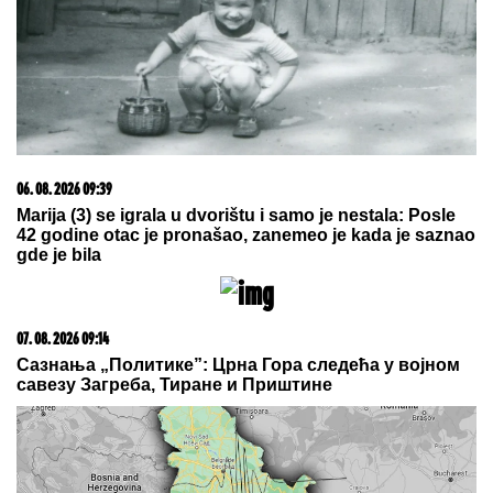
Svetoj Petki
07. 08. 2026 09:47
Čiji hromozom određuje pol deteta? XX rađa se
devojčica, XY rađa se dečak