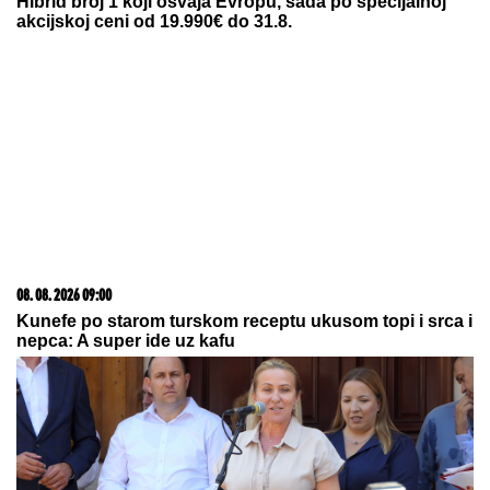
gde je bila
07. 08. 2026 09:14
Сазнања „Политике”: Црна Гора следећа у војном
савезу Загреба, Тиране и Приштине
08. 08. 2026 11:43
ZEMLJOTRES U SRBIJI: Zatreslo se blizu OVOG mesta