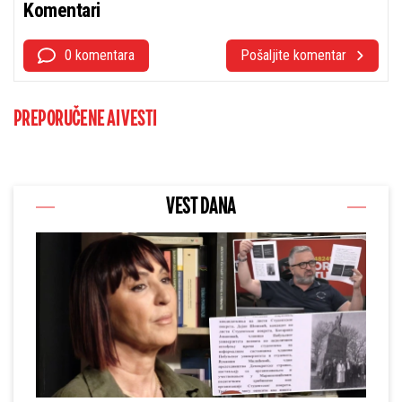
Komentari
0 komentara
Pošaljite komentar
PREPORUČENE AI VESTI
VEST DANA