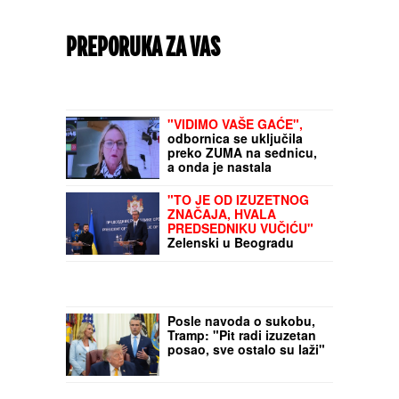
PREPORUKA ZA VAS
"VIDIMO VAŠE GAĆE",
odbornica se uključila
preko ZUMA na sednicu,
a onda je nastala
haotična situacija:
Sileuta pod tušem