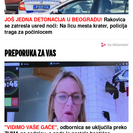
Voditeljki RTS-a TELO CELO U MIŠIĆIMA, skinula se
u bikini i pokazala RASNE OBLINE Skroz joj
popustile kočnice, slike sa odmora napravile dar-
mar