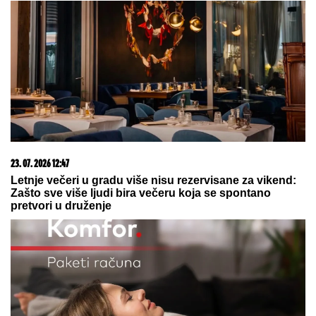
MISIJU – Pravi NEPROBOJNI ŠTIT
oko nuklearnih bombardera! (VIDEO)
by Aklamator
03. 08. 2026 07:31
25.000 kupaca već kupuje uz PerSu Extra. A ti? Saznaj
više