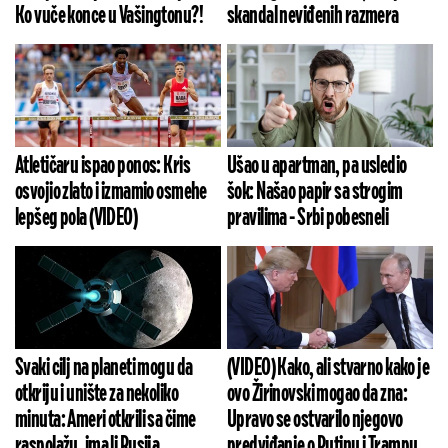
Ko vuče konce u Vašingtonu?!
skandal neviđenih razmera
Atletičaru ispao ponos: Kris
Ušao u apartman, pa usledio
osvojio zlato i izmamio osmehe
šok: Našao papir sa strogim
lepšeg pola (VIDEO)
pravilima - Srbi pobesneli
Svaki cilj na planeti mogu da
(VIDEO) Kako, ali stvarno kako je
otkriju i unište za nekoliko
ovo Žirinovski mogao da zna:
minuta: Ameri otkrili sa čime
Upravo se ostvarilo njegovo
raspolažu, ima li Rusija
predviđanje o Putinu i Trampu