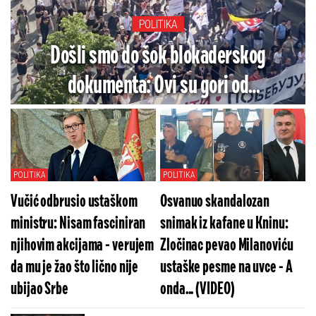
POLITIKA
Došli smo do šok blokaderskog
dokumenta: Ovi su gori od
komunističkih komesara (FOTO)
POLITIKA
POLITIKA
Vučić odbrusio ustaškom
Osvanuo skandalozan
ministru: Nisam fasciniran
snimak iz kafane u Kninu:
njihovim akcijama - verujem
Zločinac pevao Milanoviću
da mu je žao što lično nije
ustaške pesme na uvce - A
ubijao Srbe
onda... (VIDEO)