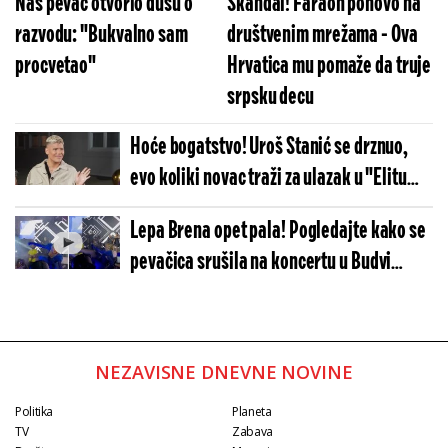
Naš pevač otvorio dušu o
Skandal! Faraon ponovo na
razvodu: "Bukvalno sam
društvenim mrežama - Ova
procvetao"
Hrvatica mu pomaže da truje
srpsku decu
Hoće bogatstvo! Uroš Stanić se drznuo,
evo koliki novac traži za ulazak u "Elitu
10"
Lepa Brena opet pala! Pogledajte kako se
pevačica srušila na koncertu u Budvi
(VIDEO)
NEZAVISNE DNEVNE NOVINE
Politika
Planeta
TV
Zabava