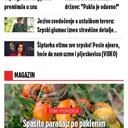
preminula u snu
države: "Pukla je odavno!"
Jezivo svedočenje o ustaškom teroru:
Srpski glumac izneo stravične detalje
golgote – Četiri godine pakla i kolona
Šiptarka otima sve srpsko! Posle ajvara,
smrti!
hoće da nam uzme i pljeskavicu (VIDEO)
MAGAZIN
DOM I PORODICA
Spasite paradajz po paklenim