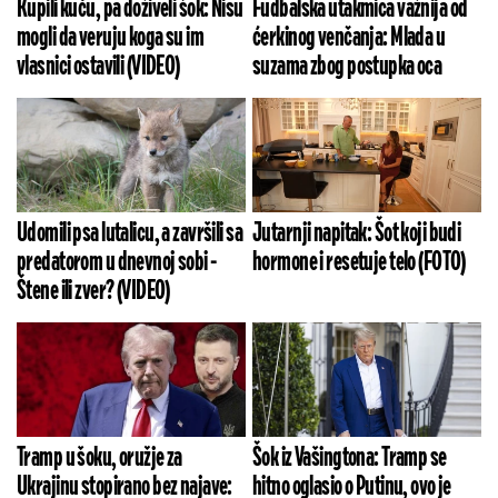
Kupili kuću, pa doživeli šok: Nisu
Fudbalska utakmica važnija od
mogli da veruju koga su im
ćerkinog venčanja: Mlada u
vlasnici ostavili (VIDEO)
suzama zbog postupka oca
Udomili psa lutalicu, a završili sa
Jutarnji napitak: Šot koji budi
predatorom u dnevnoj sobi -
hormone i resetuje telo (FOTO)
Štene ili zver? (VIDEO)
Tramp u šoku, oružje za
Šok iz Vašingtona: Tramp se
Ukrajinu stopirano bez najave:
hitno oglasio o Putinu, ovo je