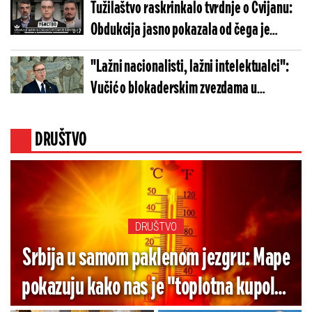
Tužilaštvo raskrinkalo tvrdnje o Cvijanu:
Obdukcija jasno pokazala od čega je
preminuo
"Lažni nacionalisti, lažni intelektualci":
Vučić o blokaderskim zvezdama u
Hrvatskoj - "Sve će uraditi protiv Srbije!"
DRUŠTVO
DRUŠTVO
Srbija u samom paklenom jezgru: Mape
pokazuju kako nas je "toplotna kupola"