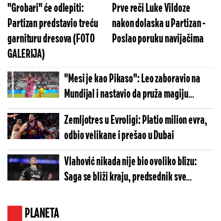
"Grobari" će odlepiti:
Prve reči Luke Vildoze
Partizan predstavio treću
nakon dolaska u Partizan -
garnituru dresova (FOTO
Poslao poruku navijačima
GALERIJA)
"Mesi je kao Pikaso": Leo zaboravio na
Mundijal i nastavio da pruža magiju
(VIDEO)
Zemljotres u Evroligi: Platio milion evra,
odbio velikane i prešao u Dubai
Vlahović nikada nije bio ovoliko blizu:
Saga se bliži kraju, predsednik sve
potvrdio
PLANETA