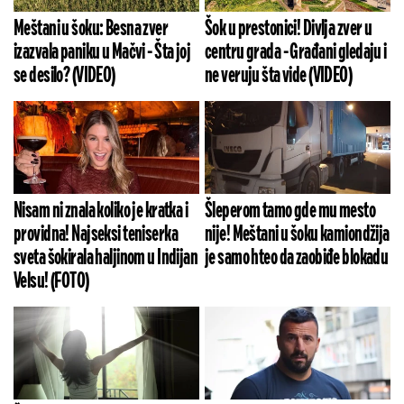
Meštani u šoku: Besna zver
Šok u prestonici! Divlja zver u
izazvala paniku u Mačvi - Šta joj
centru grada - Građani gledaju i
se desilo? (VIDEO)
ne veruju šta vide (VIDEO)
Nisam ni znala koliko je kratka i
Šleperom tamo gde mu mesto
providna! Najseksi teniserka
nije! Meštani u šoku kamiondžija
sveta šokirala haljinom u Indijan
je samo hteo da zaobiđe blokadu
Velsu! (FOTO)