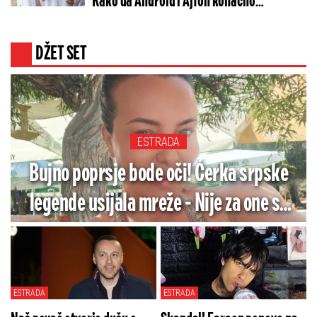
Kako da Android i Ajfon konačno
funkcionišu zajedno
DŽET SET
ESTRADA
Bujno poprsje bode oči! Ćerka srpske
legende usijala mreže - Nije za one sa
slabim srcem
ESTRADA
ESTRADA