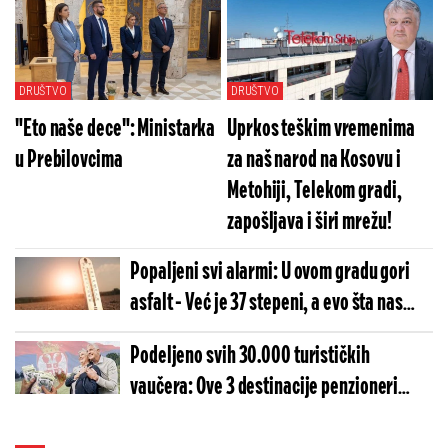
potpuno zarobila, živa ide do 43
stepena
DRUŠTVO
DRUŠTVO
"Eto naše dece": Ministarka
Uprkos teškim vremenima
u Prebilovcima
za naš narod na Kosovu i
Metohiji, Telekom gradi,
zapošljava i širi mrežu!
Popaljeni svi alarmi: U ovom gradu gori
asfalt - Već je 37 stepeni, a evo šta nas
čeka za vikend
Podeljeno svih 30.000 turističkih
vaučera: Ove 3 destinacije penzioneri
najviše birali