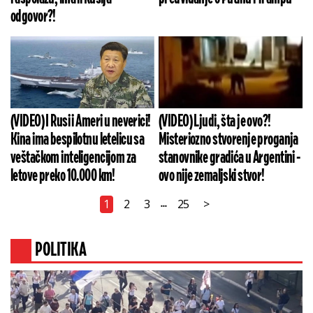
odgovor?!
(VIDEO) I Rusi i Ameri u neverici!
(VIDEO) Ljudi, šta je ovo?!
Kina ima bespilotnu letelicu sa
Misteriozno stvorenje proganja
veštačkom inteligencijom za
stanovnike gradića u Argentini -
letove preko 10.000 km!
ovo nije zemaljski stvor!
1
2
3
25
>
...
POLITIKA