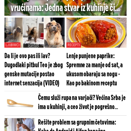
vrućinama: Jedna stvar iz kuhinje čini
čuda - Nema više crnih mrlja
LJUBIMCI
RECEPTI
Da li je ovo pas ili lav?
Lenje punjene paprike:
Dugodlaki pitbul Teo je zbog
Spremne za manje od sat, a
genske mutacije postao
ukusom obaraju sa nogu -
internet senzacija (VIDEO)
Kao po bakinom receptu
Čemu služi rupa na varjači? Većina Srba je
ima u kuhinji, a ceo život je pogrešno
koriste
Rešite problem sa grupnim četovima: