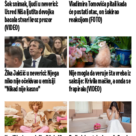
Šok snimak, ljudi u neverici:
Vladimira Tomovića pitali kada
Usred Niša ljutita devojka
će postati otac, on šokirao
bacala stvari kroz prozor
reakcijom (FOTO)
(VIDEO)
Žika Jakšić u neverici: Njega
Nije mogla da veruje šta vreba iz
niko nije očekivao u emisiji
saksije: Krivila mačke, a onda se
"Nikad nije kasno"
frapirala (VIDEO)