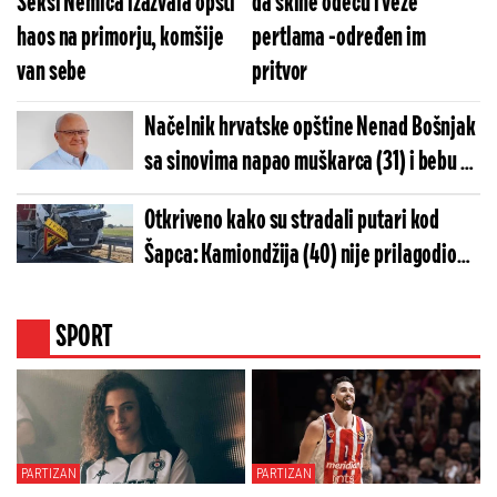
Seksi Nemica izazvala opšti
da skine odeću i veže
haos na primorju, komšije
pertlama -određen im
van sebe
pritvor
Načelnik hrvatske opštine Nenad Bošnjak
sa sinovima napao muškarca (31) i bebu u
kolima: Policija im oduzela oružje!
Otkriveno kako su stradali putari kod
Šapca: Kamiondžija (40) nije prilagodio
brzinu, pa pokosio radnike (FOTO)
SPORT
PARTIZAN
PARTIZAN