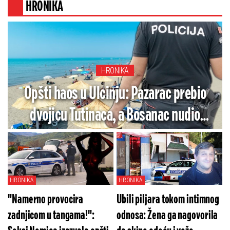
HRONIKA
HRONIKA
Opšti haos u Ulcinju: Pazarac prebio
dvojicu Tutinaca, a Bosanac nudio
Srpkinji kokain
HRONIKA
HRONIKA
"Namerno provocira
Ubili piljara tokom intimnog
zadnjicom u tangama!":
odnosa: Žena ga nagovorila