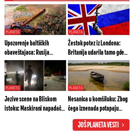
PLANETA
PLANETA
Upozorenje baltičkih
Žestok potez iz Londona:
obaveštajaca: Rusija
Britanija udarila tamo gde
sprema opasnu operaciju
Rusiju najviše boli
pod tuđom zastavom
PLANETA
PLANETA
Jezive scene na Bliskom
Nesanica u komšiluku: Zbog
istoku: Maskirani napadači
čega iznenada potapaju
sejali vatru i ostavili
četiri objekta na Dunavu?
JOŠ PLANETA VESTI
zagonetnu poruku (VIDEO)