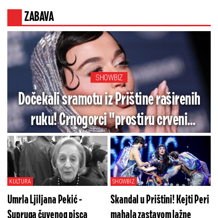
ZABAVA
SHOWBIZ
Dočekali sramotu iz Prištine raširenih
ruku! Crnogorci "prostiru crveni
tepih" ženi koja je gazila naš integritet
lažnom zastavom
KULTURA
SHOWBIZ
Umrla Ljiljana Pekić -
Skandal u Prištini! Kejti Peri
Supruga čuvenog pisca
mahala zastavom lažne