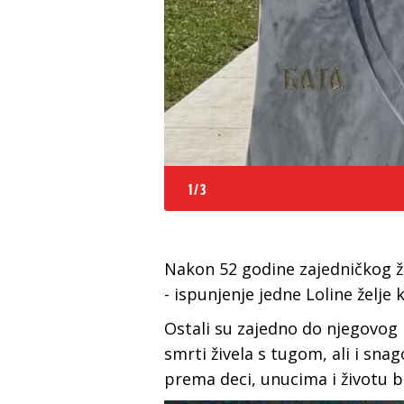
1
/
3
Nakon 52 godine zajedničkog ži
- ispunjenje jedne Loline želje 
Ostali su zajedno do njegovog 
smrti živela s tugom, ali i snag
prema deci, unucima i životu b