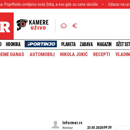
no voće Srba, a evo gde su cene skočile
Udarac na izraelsku mrežu: Tehera
O
HRONIKA
PLANETA
ZABAVA
MAGAZIN
DŽET SE
REME DANAS
AUTOMOBILI
NIKOLA JOKIĆ
RECEPTI
VLADIM
Informer.rs
09:20
23.05.2025
Novinar