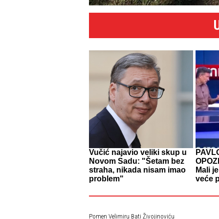
Vučić najavio veliki skup u
PAVL
Novom Sadu: "Šetam bez
OPOZI
straha, nikada nisam imao
Mali j
problem"
veće p
Pomen Velimiru Bati Živojinoviću