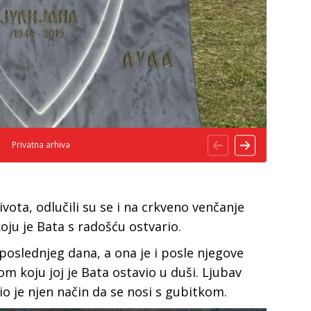
Privatna arhiva
vota, odlučili su se i na crkveno venčanje
koju je Bata s radošću ostvario.
poslednjeg dana, a ona je i posle njegove
om koju joj je Bata ostavio u duši. Ljubav
io je njen način da se nosi s gubitkom.