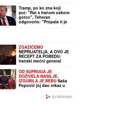
Tramp, po ko zna koji
put: "Rat s Iranom uskoro
gotov", Teheran
odgovorio: "Propala ti je
diplomatija. Samo pričaš,
nema dela"
ZGAZIĆEMO
NEPRIJATELjA, A OVO JE
RECEPT ZA POBEDU:
Iranski moćni general
otkrio tajnu uspeha
iranske vojske
OD SUPRUGA JE
DOŽIVELA NASILJE,
IZGUBILA JE BEBU
Saša
Popović joj dao otkaz u
"Zvezdama Granda", a
onda je potpuno
by Aklamator
NESTALA