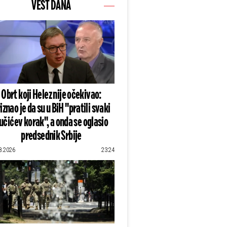
VEST DANA
Obrt koji Helez nije očekivao:
iznao je da su u BiH "pratili svaki
učićev korak", a onda se oglasio
predsednik Srbije
8.2026
23:24