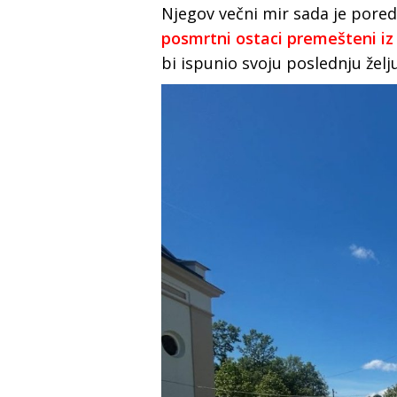
Njegov večni mir sada je pored
posmrtni ostaci premešteni iz
bi ispunio svoju poslednju želj