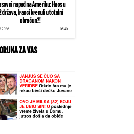
sovni napad na Ameriku: Haos u
2 država, Iranci krenuli u totalni
obračun?!
8.2026
05:40
ORUKA ZA VAS
JANJUŠ SE ČUO SA
DRAGANOM NAKON
VERIDBE
Otkrio šta mu je
rekao bivši dečko Jovane
Jeremić: "Sa
Aleksandrom želi decu"
OVO JE MILKA (82) KOJU
JE UBIO SIN! U
poslednje
vreme živela u Domu,
jutros došla da obiđe
sina, a on je TUKAO DO
SMRTI! (FOTO, VIDEO)