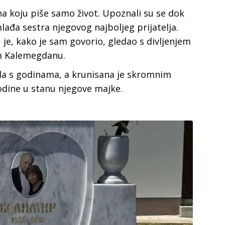
na koju piše samo život. Upoznali su se dok
 mlađa sestra njegovog najboljeg prijatelja.
u je, kako je sam govorio, gledao s divljenjem
om Kalemegdanu.
vala s godinama, a krunisana je skromnim
odine u stanu njegove majke.