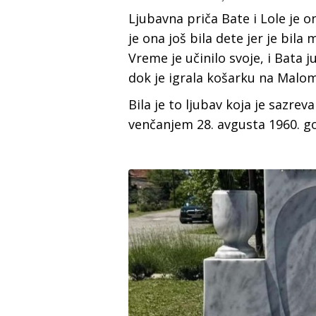
Ljubavna priča Bate i Lole je o
je ona još bila dete jer je bila
Vreme je učinilo svoje, i Bata j
dok je igrala košarku na Mal
Bila je to ljubav koja je sazre
venčanjem 28. avgusta 1960. g