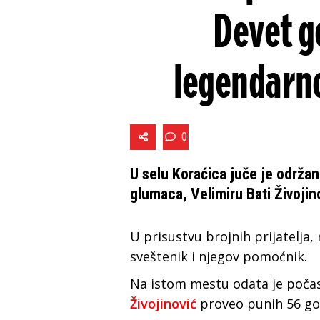
Devet g
legendarn
0
U selu Koraćica juče je održa
glumaca, Velimiru Bati Živoji
U prisustvu brojnih prijatelja,
sveštenik i njegov pomoćnik.
Na istom mestu odata je počast
Živojinović
proveo punih 56 god