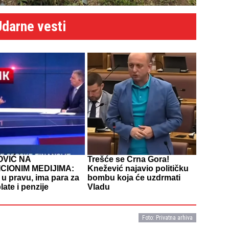
Udarne vesti
OVIĆ NA
Trešće se Crna Gora!
CIONIM MEDIJIMA:
Knežević najavio političku
e u pravu, ima para za
bombu koja će uzdrmati
late i penzije
Vladu
Foto: Privatna arhiva