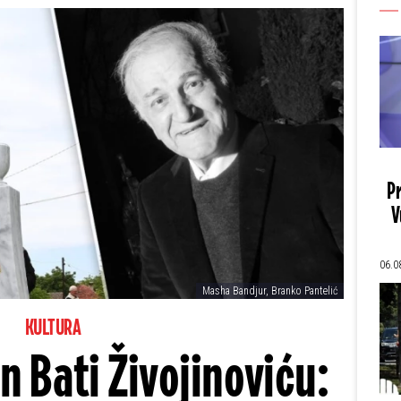
Pr
V
06.0
Masha Bandjur, Branko Pantelić
KULTURA
 Bati Živojinoviću: