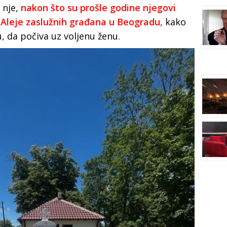
 nje,
nakon što su prošle godine njegovi
 Aleje zaslužnih građana u Beogradu,
kako
u, da počiva uz voljenu ženu.