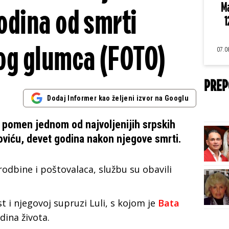
Ma
odina od smrti
1
og glumca (FOTO)
07.0
PREP
Dodaj Informer kao željeni izvor na Googlu
n pomen jednom od najvoljenijih srpskih
noviću, devet godina nakon njegove smrti.
 rodbine i poštovalaca, službu su obavili
 i njegovoj supruzi Luli, s kojom je
Bata
ina života.