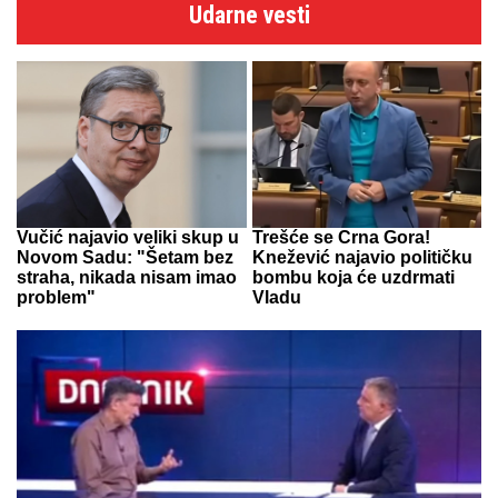
Udarne vesti
Vučić najavio veliki skup u
Trešće se Crna Gora!
Novom Sadu: "Šetam bez
Knežević najavio političku
straha, nikada nisam imao
bombu koja će uzdrmati
problem"
Vladu