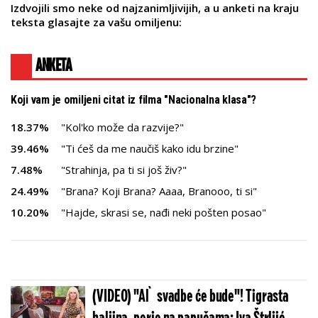
Izdvojili smo neke od najzanimljivijih, a u anketi na kraju
teksta glasajte za vašu omiljenu:
ANKETA
Koji vam je omiljeni citat iz filma "Nacionalna klasa"?
18.37%
"Kol'ko može da razvije?"
39.46%
"Ti ćeš da me naučiš kako idu brzine"
7.48%
"Strahinja, pa ti si još živ?"
24.49%
"Brana? Koji Brana? Aaaa, Branooo, ti si"
10.20%
"Hajde, skrasi se, nađi neki pošten posao"
(VIDEO) "Al` svadbe će bude"! Tigrasta