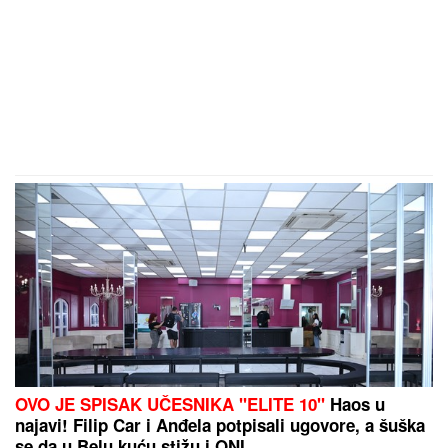
OVO JE SPISAK UČESNIKA "ELITE 10"
Haos u
najavi! Filip Car i Anđela potpisali ugovore, a šuška
se da u Belu kuću stižu i ONI