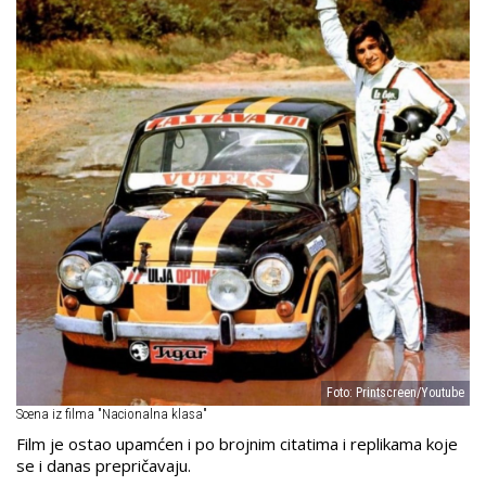
Foto: Printscreen/Youtube
Scena iz filma "Nacionalna klasa"
Film je ostao upamćen i po brojnim citatima i replikama koje
se i danas prepričavaju.