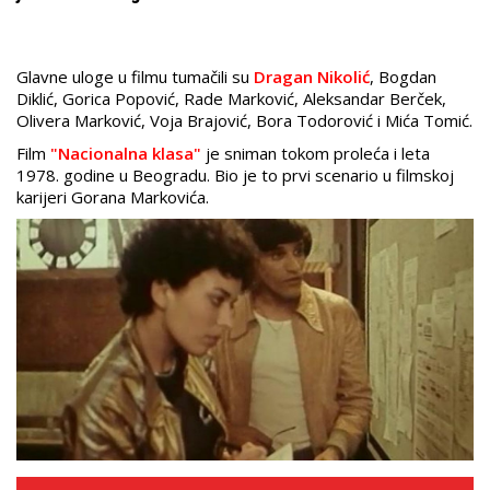
Glavne uloge u filmu tumačili su
Dragan Nikolić
, Bogdan
Diklić, Gorica Popović, Rade Marković, Aleksandar Berček,
Olivera Marković, Voja Brajović, Bora Todorović i Mića Tomić.
Film
"Nacionalna klasa"
je sniman tokom proleća i leta
1978. godine u Beogradu. Bio je to prvi scenario u filmskoj
karijeri Gorana Markovića.