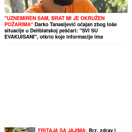
"UZNEMIREN SAM, BRAT MI JE OKRUŽEN
POŽARIMA"
Darko Tanasijević očajan zbog loše
situacije u Deliblatskoj peščari: "SVI SU
EVAKUISANI", otkrio koje informacije ima
FRITAJA SA JAJIMA:
Brz, zdrav i