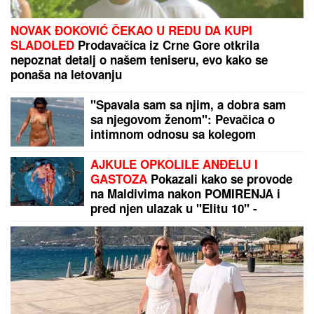
NOVAK ĐOKOVIĆ ČEKAO U REDU DA KUPI
SLADOLED
Prodavačica iz Crne Gore otkrila
nepoznat detalj o našem teniseru, evo kako se
ponaša na letovanju
"Spavala sam sa njim, a dobra sam
sa njegovom ženom": Pevačica o
intimnom odnosu sa kolegom
AJKULE OPKOLILE ANĐELU I
GASTOZA
Pokazali kako se provode
na Maldivima nakon POMIRENJA i
pred njen ulazak u "Elitu 10" -
komentari samo pljušte (VIDEO)