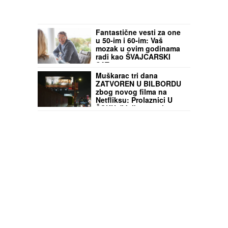
Fantastične vesti za one
u 50-im i 60-im: Vaš
mozak u ovim godinama
radi kao ŠVAJCARSKI
SAT!
Muškarac tri dana
ZATVOREN U BILBORDU
zbog novog filma na
Netfliksu: Prolaznici U
ŠOKU, "Jel' to pravi
čovek unutra?" (VIDEO)