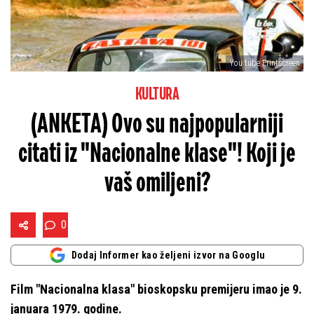
You tube Printscreen
KULTURA
(ANKETA) Ovo su najpopularniji
citati iz "Nacionalne klase"! Koji je
vaš omiljeni?
0
Dodaj Informer kao željeni izvor na Googlu
Film "Nacionalna klasa" bioskopsku premijeru imao je 9.
januara 1979. godine.