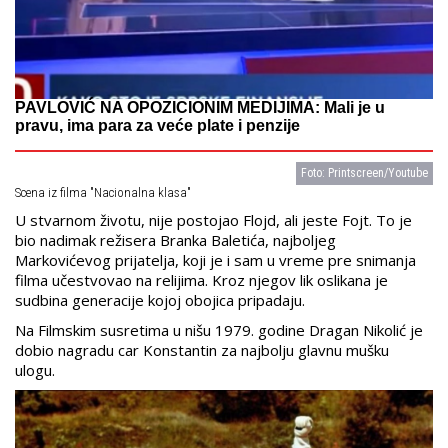
PAVLOVIĆ NA OPOZICIONIM MEDIJIMA: Mali je u
pravu, ima para za veće plate i penzije
Foto: Printscreen/Youtube
Scena iz filma "Nacionalna klasa"
U stvarnom životu, nije postojao Flojd, ali jeste Fojt. To je
bio nadimak režisera Branka Baletića, najboljeg
Markovićevog prijatelja, koji je i sam u vreme pre snimanja
filma učestvovao na relijima. Kroz njegov lik oslikana je
sudbina generacije kojoj obojica pripadaju.
Na Filmskim susretima u nišu 1979. godine Dragan Nikolić je
dobio nagradu car Konstantin za najbolju glavnu mušku
ulogu.