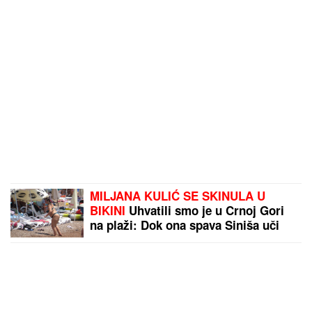
pripalo bivšoj supruzi posle razvoda
MILJANA KULIĆ SE SKINULA U
BIKINI
Uhvatili smo je u Crnoj Gori
na plaži: Dok ona spava Siniša uči
Željka da pliva, a Marija i Tića se
sunčaju (Video)