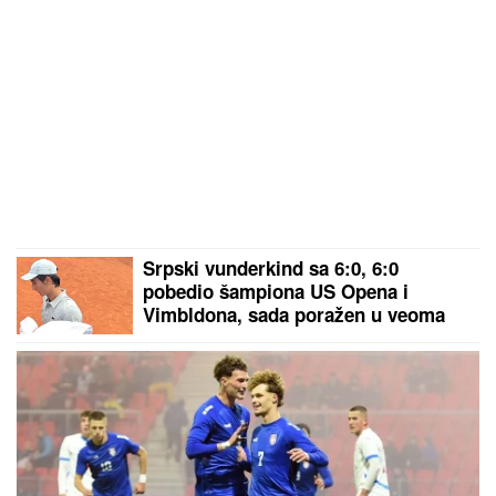
Srpski vunderkind sa 6:0, 6:0
pobedio šampiona US Opena i
Vimbldona, sada poražen u veoma
čudnom meču