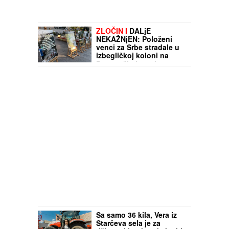
ZLOČIN I
DALjE
NEKAŽNjEN: Položeni
venci za Srbe stradale u
izbegličkoj koloni na
Petrovačkoj cesti
Sa samo 36 kila, Vera iz
Starčeva sela je za