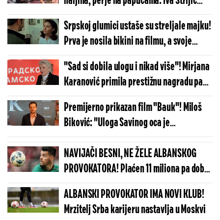
haljina, perje na papučama: Iva Štrljić
novom ulogom nasmejala celu Srbiju! Ovo
Srpskoj glumici ustaše su streljale majku!
morate pogledati
Prva je nosila bikini na filmu, a svoje
poreklo otkrila je tek u 36. godini
"Sad si dobila ulogu i nikad više"! Mirjana
Karanović primila prestižnu nagradu pa
otkrila šok detalje iz karijere
Premijerno prikazan film "Bauk"! Miloš
Biković: "Uloga Savinog oca je
metaforična" (FOTO)
NAVIJAČI BESNI, NE ŽELE ALBANSKOG
PROVOKATORA! Plaćen 11 miliona pa dobio
brutalnu poruku
ALBANSKI PROVOKATOR IMA NOVI KLUB!
Mrzitelj Srba karijeru nastavlja u Moskvi