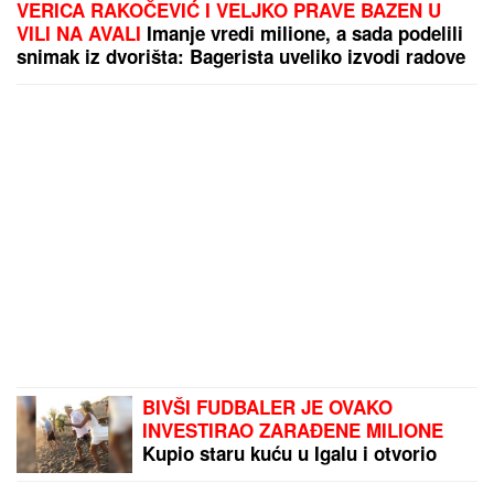
VERICA RAKOČEVIĆ I VELJKO PRAVE BAZEN U
VILI NA AVALI
Imanje vredi milione, a sada podelili
snimak iz dvorišta: Bagerista uveliko izvodi radove
(Video)
BIVŠI FUDBALER JE OVAKO
INVESTIRAO ZARAĐENE MILIONE
Kupio staru kuću u Igalu i otvorio
restoran na Bojani, a evo šta je