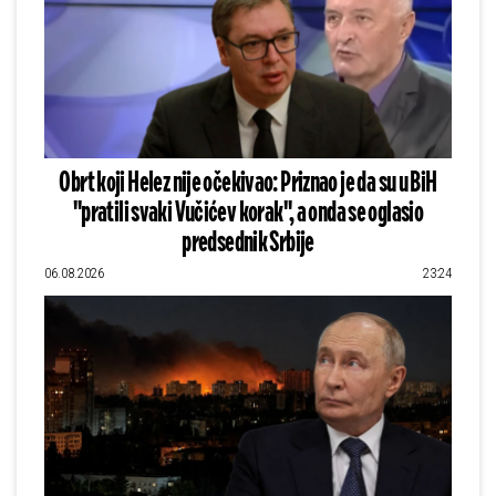
Obrt koji Helez nije očekivao: Priznao je da su u BiH
"pratili svaki Vučićev korak", a onda se oglasio
predsednik Srbije
06.08.2026
23:24