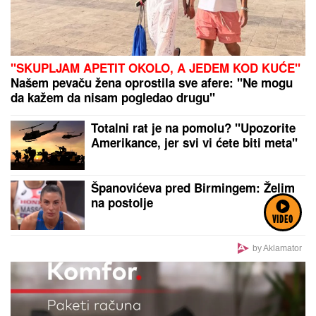
"SKUPLJAM APETIT OKOLO, A JEDEM KOD KUĆE"
Našem pevaču žena oprostila sve afere: "Ne mogu
da kažem da nisam pogledao drugu"
Totalni rat je na pomolu? "Upozorite
Amerikance, jer svi vi ćete biti meta"
Španovićeva pred Birmingem: Želim
na postolje
VIDEO
by Aklamator