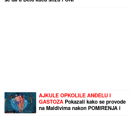
AJKULE OPKOLILE ANĐELU I
GASTOZA
Pokazali kako se provode
na Maldivima nakon POMIRENJA i
pred njen ulazak u "Elitu 10" -
komentari samo pljušte (VIDEO)