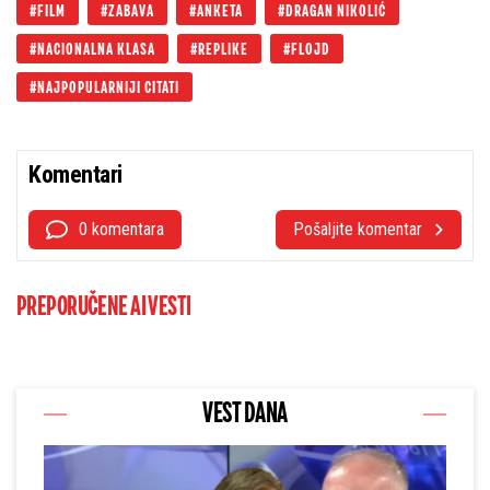
FILM
ZABAVA
ANKETA
DRAGAN NIKOLIĆ
NACIONALNA KLASA
REPLIKE
FLOJD
NAJPOPULARNIJI CITATI
Komentari
0 komentara
Pošaljite komentar
PREPORUČENE AI VESTI
VEST DANA