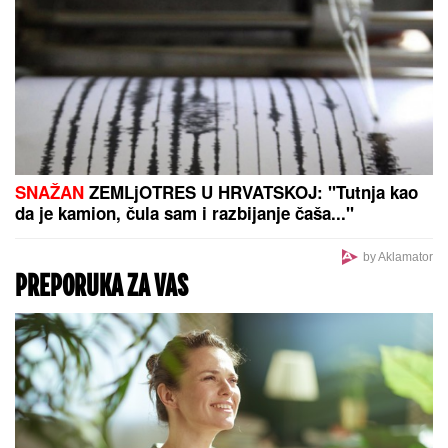
SNAŽAN
ZEMLjOTRES U HRVATSKOJ: "Tutnja kao
da je kamion, čula sam i razbijanje čaša..."
by Aklamator
PREPORUKA ZA VAS