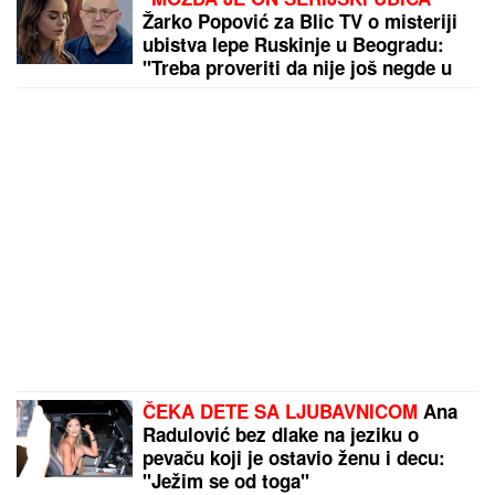
Žarko Popović za Blic TV o misteriji
ubistva lepe Ruskinje u Beogradu:
"Treba proveriti da nije još negde u
Srbiji napravio neko ZLO"
ČEKA DETE SA LJUBAVNICOM
Ana
Radulović bez dlake na jeziku o
pevaču koji je ostavio ženu i decu:
"Ježim se od toga"