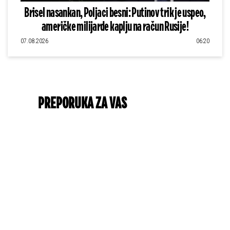
Brisel nasankan, Poljaci besni: Putinov trik je uspeo,
američke milijarde kaplju na račun Rusije!
07.08.2026
06:20
PREPORUKA ZA VAS