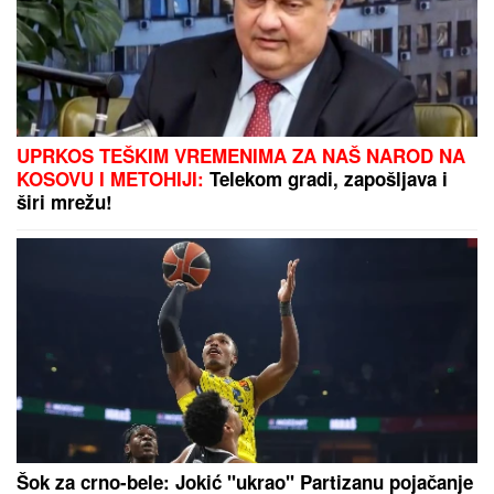
UPRKOS TEŠKIM VREMENIMA ZA NAŠ NAROD NA
KOSOVU I METOHIJI:
Telekom gradi, zapošljava i
širi mrežu!
Šok za crno-bele: Jokić "ukrao" Partizanu pojačanje