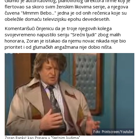
Glumio je autoritativnog, plahovitnog direktora firme koji je
flertovao sa skoro svim ženskim likovima serije, a njegova
čuvena "Mmmm Bebo..." jedna je od onih rečenica koje su
obeležile domaću televizijsku epohu devedesetih.
Komentarišući činjenicu da je troje njegovih kolega
svojevremeno napustilo seriju "Srećni ljudi" zbog malih
honorara, Zoran je istakao da njemu novac nikada nije bio
prioritet i od glumačkih angažmana nije dobio ništa.
Foto: Printscreen/Youtube
Zoran Rankić kao Popara u "Srećnim ljudima"