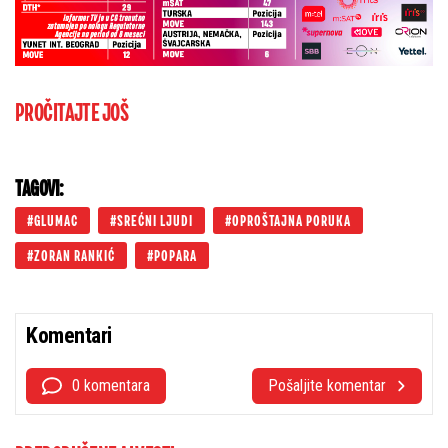
PROČITAJTE JOŠ
TAGOVI:
GLUMAC
SREĆNI LJUDI
OPROŠTAJNA PORUKA
ZORAN RANKIĆ
POPARA
Komentari
0 komentara
Pošaljite komentar