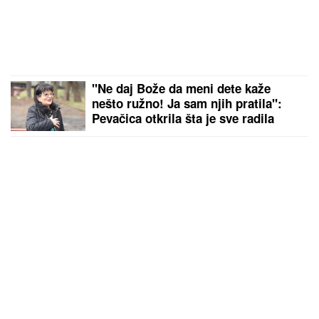
"Ne daj Bože da meni dete kaže
nešto ružno! Ja sam njih pratila":
Pevačica otkrila šta je sve radila
zbog dece, o ovome nikada nije
pričala