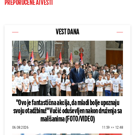
PREPORUČENE AI VESTI
VEST DANA
"Ovo je fantastična akcija, da mladi bolje upoznaju
svoju otadžbinu!" Vučić oduševljen nakon druženja sa
mališanima (FOTO/VIDEO)
06.08.2026
11:59 >> 12:48