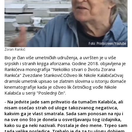
Foto: Printscreen/Youtube
Zoran Rankić
Bio je član više umetničkih udruženja, a uvršten je u više
srpskih i stranih knjiga aforizama. Godine 2018. objavljena je
Rankićeva monografija "Nekoliko stvari o životu Zorana
Rankića" Zvezdane Stanković.Oživeo lik Nikole KalabićaOvaj
dramski umetnik upisao se zlatnim slovima u istoriju domaće
kinematografije kada je oživeo lik četničkog vođe Nikole
Kalabića u seriji "Poslednji čin".
-
Na jedvite jade sam prihvatio da tumačim Kalabića, ali
nisam osećao strah od uloge takozvanog negativca,
kakvim ga je vlast smatrala. Sada sam ponosan na nju i
na sve ono što je donela u osvetljavanju tog izdajnika,
kako su ga neki nazivali. Postala je deo mene. Trpeo sam
tada velike posledice. Trebalo je da za tu ulogu dobijem