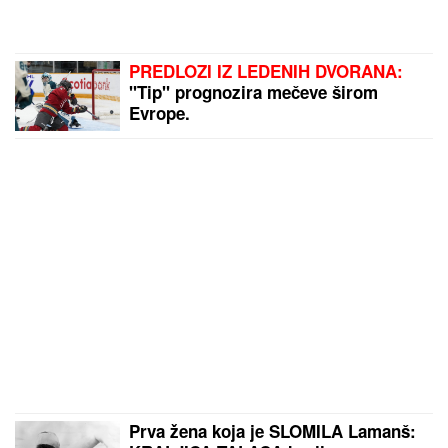
PREDLOZI IZ LEDENIH DVORANA:
"Tip" prognozira mečeve širom
Evrope.
Prva žena koja je SLOMILA Lamanš: