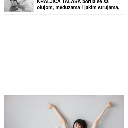
KRALJICA TALASA borila se sa
olujom, meduzama i jakim strujama,
a njen podvig, koji je trajao VIŠE OD
14 SATI, ušao je u istoriju