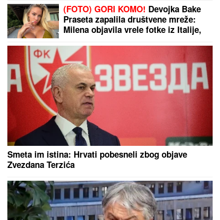
(FOTO) GORI KOMO!
Devojka Bake
Praseta zapalila društvene mreže:
Milena objavila vrele fotke iz Italije,
bujni dekolte u prvom planu
Smeta im istina: Hrvati pobesneli zbog objave
Zvezdana Terzića