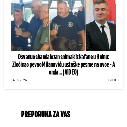
Osvanuo skandalozan snimak iz kafane u Kninu:
Zločinac pevao Milanoviću ustaške pesme na uvce - A
onda... (VIDEO)
06.08.2026
09:00
PREPORUKA ZA VAS