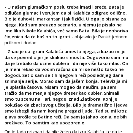
-
U našem glumačkom poslu treba imati i sreće. Bata je
odlučan glumac i verujem da bi Kalabića odigrao odlično.
Bio je duhovit, markantan i jak fizički. Uloga je pisana za
njega. Kad sam preuzeo scenario, u njemu je pisalo ne
ime lika Nikole Kalabića, već samo Bata. Bila je neoboriva
činjenica da će baš on to igrati
- objasnio je Rankić jednom
prilikom i dodao:
-
Znao je da igram Kalabića umesto njega, a kazao mi je
da se povredio jer je skakao s mosta. Odgovorio sam mu
da je trebalo da uzme dublera i da nije više tako mlad. On
je meni rekao da vodim računa da mi se nešto takvo ne
dogodi. Setio sam se tih njegovih reči poslednjeg dana
snimanja serije. Morao sam da jašem konja. Televizija mi
je uplatila časove. Nisam mogao da naučim, pa sam
tražio da me menja njegov dreser kao dubler. Snimali
smo tu scenu na Tari, negde iznad Zlatibora. Konj je
pokušao da zbaci svog učitelja. Bilo je dramatično i jedva
smo izbegli da nam konj ne pregazi ljude. Tad su mi kroz
glavu prošle te Batine reči. Da sam ja jahao konja, ne bih
preživeo. To pamtim kao upozorenje.
On je tada priznao i da nije želeo da igra Kalabića, te da je