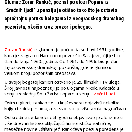
Glumac Zoran Rankić, poznat po ulozi Popare iz
"Srećnih ljudi" u penziju je otišao tako što je ostavio
oproštajnu poruku kolegama iz Beogradskog dramskog
pozorišta, skočio kroz prozor i pobegao.
Zoran Rankić
je glumom je počeo da se bavi 1951. godine,
kada je zaigrao u Narodnom pozorištu Sarajevo, čiji je bio
član do kraja 1960. godine. Od 1961. do 1996. bio je član
Jugoslovenskog dramskog pozorišta, gde je glumio u
velikom broju pozorišnih predstava.
U svojoj bogatoj karijeri ostvario je 26 filmskih i TV uloga.
Široj javnosti najpoznatiji je po ulogama Nikole Kalabića u
seriji "Poslednji čin" i Žarka Popare u seriji
"Srećni ljudi"
.
Osim u glumi, istakao se i u književnosti objavivši nekoliko
knjiga i zbirki pesama, a za svoj rad je višestruko nagrađivan.
Od sredine sedamdesetih godina objavljivao je aforizme u
više dnevnih listova uključujući humorističko-satirične,
mesečne novine Ošišani jež. Rankićeva poezija poređena je