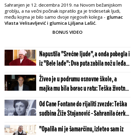
Sahranjen je 12. decembra 2019. na Novom bežanijskom
groblju, a na večni počinak ispratilo ga je tridesetak ljudi,
među kojma je bilo samo dvoje njegovih kolega -
glumac
Vlasta Velisavljević i glumica Ljiljana Lašić.
BONUS VIDEO
Napustila "Srećne ljude", a onda pobegla i
iz "Bele lađe": Dva puta zabila nož u leđa
Siniši Paviću
Živeo je u podrumu osnovne škole, a
majka mu bila borac u ratu: Teška životna
priča Buleta Goncića
Od Cane Fontane do rijaliti zvezde: Teška
sudbina Žiže Stojanović - Sahranila ćerku,
išla ulicom gola i bosa
"Opalila mi je šamarčinu, izleteo sam iz