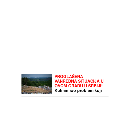
hiljada evra!
PROGLAŠENA
VANREDNA SITUACIJA U
OVOM GRADU U SRBIJI!
Kulminirao problem koji
se pogoršava već
mesecima: Doneta HITNA
odluka