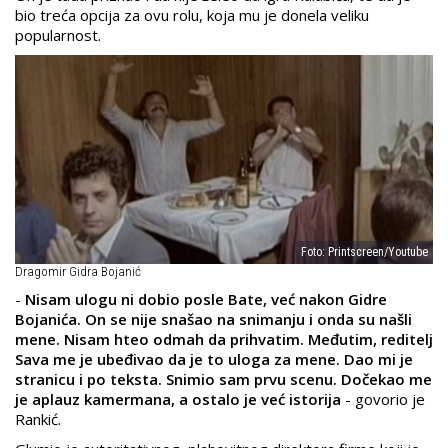
bio treća opcija za ovu rolu, koja mu je donela veliku
popularnost.
Foto: Printscreen/Youtube
Dragomir Gidra Bojanić
-
Nisam ulogu ni dobio posle Bate, već nakon Gidre
Bojanića. On se nije snašao na snimanju i onda su našli
mene. Nisam hteo odmah da prihvatim. Međutim, reditelj
Sava me je ubeđivao da je to uloga za mene. Dao mi je
stranicu i po teksta. Snimio sam prvu scenu. Dočekao me
je aplauz kamermana, a ostalo je već istorija
- govorio je
Rankić.