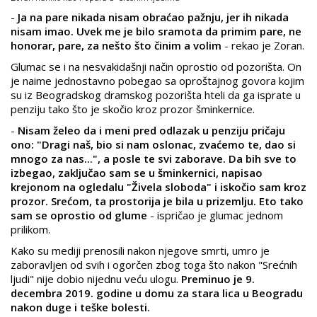
-
Ja na pare nikada nisam obraćao pažnju, jer ih nikada
nisam imao. Uvek me je bilo sramota da primim pare, ne
honorar, pare, za nešto što činim a volim
- rekao je Zoran.
Glumac se i na nesvakidašnji način oprostio od pozorišta. On
je naime jednostavno pobegao sa oproštajnog govora kojim
su iz Beogradskog dramskog pozorišta hteli da ga isprate u
penziju tako što je skočio kroz prozor šminkernice.
-
Nisam želeo da i meni pred odlazak u penziju pričaju
ono: "Dragi naš, bio si nam oslonac, zvaćemo te, dao si
mnogo za nas...", a posle te svi zaborave. Da bih sve to
izbegao, zaključao sam se u šminkernici, napisao
krejonom na ogledalu "Živela sloboda" i iskočio sam kroz
prozor. Srećom, ta prostorija je bila u prizemlju. Eto tako
sam se oprostio od glume
- ispričao je glumac jednom
prilikom.
Kako su mediji prenosili nakon njegove smrti, umro je
zaboravljen od svih i ogorčen zbog toga što nakon "Srećnih
ljudi" nije dobio nijednu veću ulogu.
Preminuo je 9.
decembra 2019. godine u domu za stara lica u Beogradu
nakon duge i teške bolesti.