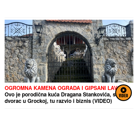
OGROMNA KAMENA OGRADA I GIPSANI LAVOVI
Ovo je porodična kuća Dragana Stankovića, sazidao
VIDEO
dvorac u Grockoj, tu razvio i biznis (VIDEO)