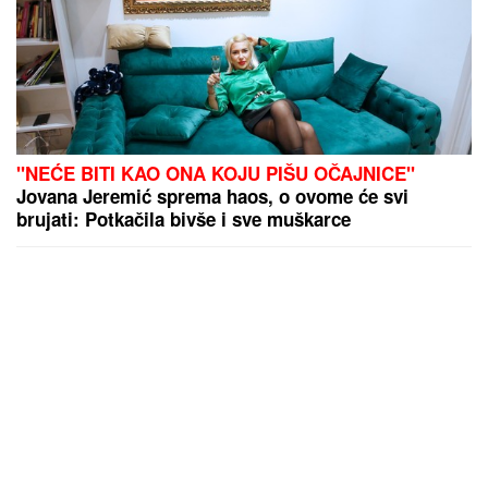
"NEĆE BITI KAO ONA KOJU PIŠU OČAJNICE"
Jovana Jeremić sprema haos, o ovome će svi
brujati: Potkačila bivše i sve muškarce