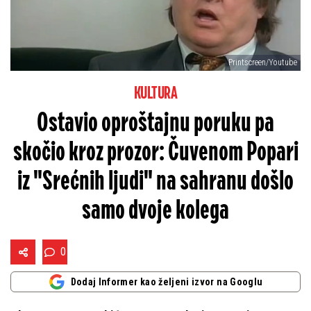
Printscreen/Youtube
KULTURA
Ostavio oproštajnu poruku pa
skočio kroz prozor: Čuvenom Popari
iz "Srećnih ljudi" na sahranu došlo
samo dvoje kolega
0
Dodaj Informer kao željeni izvor na Googlu