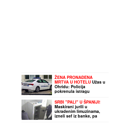
ŽENA PRONAĐENA
MRTVA U HOTELU
Užas u
Ohridu: Policija
pokrenula istragu
SRBI "PALI" U ŠPANIJI!
Maskirani jurili u
ukradenim limuzinama,
izneli sef iz banke, pa
dolijali u MEGA-AKCIJI
policije: Ojadili 9
provincija za desetine