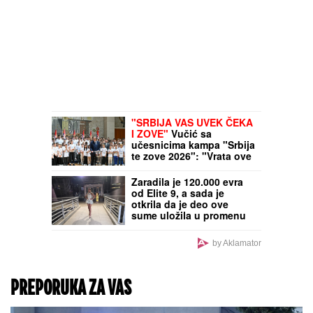
"SRBIJA VAS UVEK ČEKA
I ZOVE"
Vučić sa
učesnicima kampa "Srbija
te zove 2026": "Vrata ove
zemlje su vam uvek
otvorena" (VIDEO)
Zaradila je 120.000 evra
od Elite 9, a sada je
otkrila da je deo ove
sume uložila u promenu
profesije
by Aklamator
PREPORUKA ZA VAS