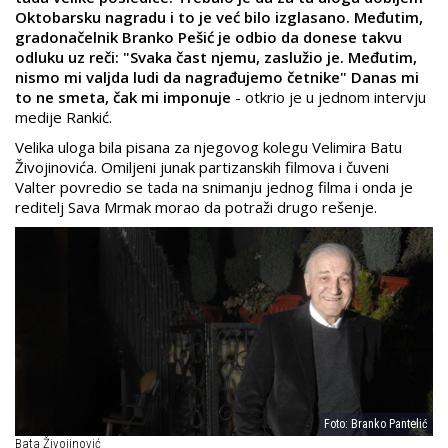
Oktobarsku nagradu i to je već bilo izglasano. Međutim,
gradonačelnik Branko Pešić je odbio da donese takvu
odluku uz reči: "Svaka čast njemu, zaslužio je. Međutim,
nismo mi valjda ludi da nagrađujemo četnike" Danas mi
to ne smeta, čak mi imponuje
- otkrio je u jednom intervju
medije Rankić.
Velika uloga bila pisana za njegovog kolegu Velimira Batu
Živojinovića. Omiljeni junak partizanskih filmova i čuveni
Valter povredio se tada na snimanju jednog filma i onda je
reditelj Sava Mrmak morao da potraži drugo rešenje.
Foto: Branko Pantelić
Bata Živojinović