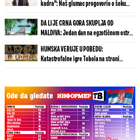
kadra": Naš glumac progovorio o šoku
koji je doživeo na snimanju "Srećnih ljudi"
DA LI JE CRNA GORA SKUPLJA OD
MALDIVA: Jedan dan na egzotičnom ostrvu
može da košta manje nego u Budvi
HUMSKA VERUJE U POBEDU:
Katastrofalne igre Tobola na strani
ulivaju samopouzdanje Partizanu