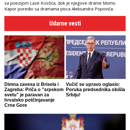
sa poezijom Laze Kostića, dok je njegove drame Momo
Kapor poredio sa dramama pisca Aleksandra Popovića.
Udarne vesti
Dimna zavesa iz Brisela i
Vučić se upravo oglasio:
Zagreba: Priča o "srpskom
Poruka predsednika obišla
svetu" je paravan za
Srbiju!
hrvatsko potčinjavanje
Crne Gore