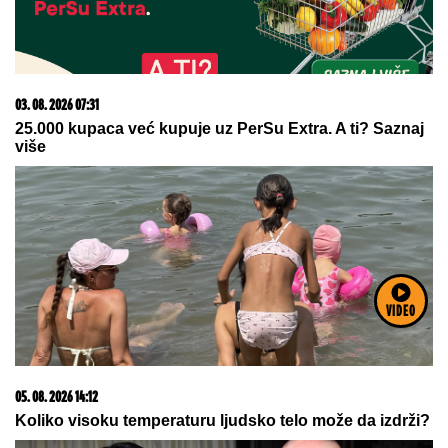
06. 08. 2026 07:08
Evo u kojim banjama važi vaučer od 10.000 dinara -
kompletan spisak destinacija u Srbiji
VIDEO
07. 08. 2026 09:47
Čiji hromozom određuje pol deteta? XX rađa se
devojčica, XY rađa se dečak