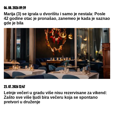
nema povređenih
Supruga Sergeja Trifunovića
osumnjičena za KRAĐU u poznatoj
prodavnici, OGLASILA SE ISPRED
POLICIJSKE STANICE: "Došla sam
da uzmem to"
by Aklamator
08. 08. 2026 15:00
ERDOGANU "PUCA FILM": Turska ograničava
prolazak trgovačkih brodova u Crno more kroz