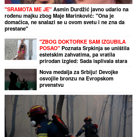
Imala sam AFERU NA MORU i zaljubila se, a MUŽA
VOLIM i imam neizdrživu potrebu da mu sve
ispričam! Da li to da uradim ili je pametnije da
ĆUTIM?
SANJA GRUJIĆ JE DRUGA OSOBA!
Pokazala šta radi posle raskida sa
Markom: Odavde NE IZLAZI,
promene na njoj bodu oči (FOTO)
"TO MU JE MOJ POKLON ZA
SVADBU"
Jovana Jeremić brutalno o
Draganovoj veridbi, DETALJIMA
VENČANJA SA TIGROM, žestoko
preti:"Nisam ušla u pekaru da
pravim kiflice" (VIDEO)