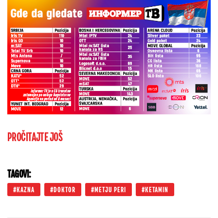
PROČITAJTE JOŠ
TAGOVI:
KAZNA
DOKTOR
METJU PERI
KETAMIN