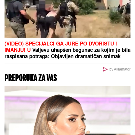
životnu želja!
Tatjana ima NAJJAČU VAGINU na svetu! Godinama
ubacivala drvene i metalne kugle u telo, pa intimnim
mišićima podigla 14 kilograma i postala globalno
poznata