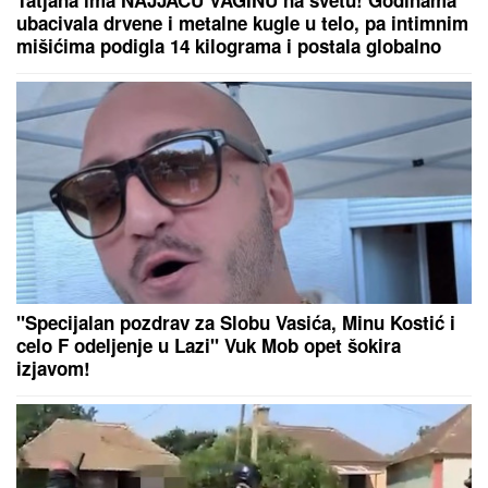
U GUČI SE NE ŠTEDE NI PLUĆA NI DUŠA:
Himnom
"Sa Ovčara i Kablara" počeo 65. jubilarni
Dragačevski sabor trubača
VENČANJE DEJANA KRALJA I LEPE
DOKTORKE:
Romantični poljubac i
osmesi pred CRKVENU
CEREMONIJU, a ovo mu je velika