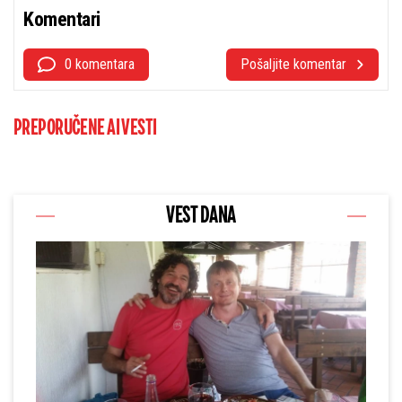
Komentari
0 komentara
Pošaljite komentar
PREPORUČENE AI VESTI
VEST DANA