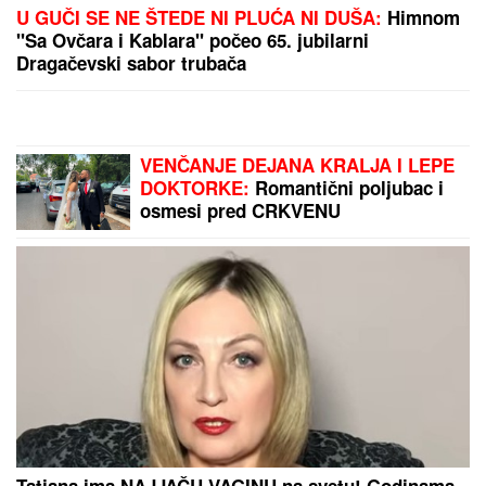
(FOTO) TORTA U OBLIKU SRCA, LATICE PO PODU
Dragan Stanković pokazao kako slavi rođendan nove
verenice, već žive zajedno, odao ih jedan detalj
ZEMLjOTRES U VOJSCI SAD! Još
jedan američki general u Evropi
HITNO SMENjEN – Pentagon
povukao drastičan potez usred
tenzija!
Deluju rezervisano, nedostupno i
hladno, a istina je sasvim drugačija:
Oni su NAJROMANTIČNIJI
HOROSKOPSKI ZNACI, i ako su vas
izabrali - pravi ste SREĆNIK!