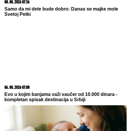
15. 07. 2026 07:44
Većina građana izgubi novac pre nego što stigne na
letovanje - ovih 7 troškova skoro niko ne planira
03. 08. 2026 13:23
Hibrid broj 1 koji osvaja Evropu, sada po specijalnoj
akcijskoj ceni od 19.990€ do 31.8.