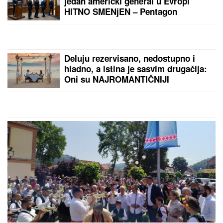
Roditelji su mu ugovorili brak sa
drugom ženom, a on oženio bivšu
svog prijatelja: Ljubavna priča
slavnog para je jedna od najlepših, a
malo ko zna detalje
GLUMICA SA GASTOZOM I
ANĐELOM NA MALDIVIMA!
Evo o
kome je reč: Trčkaraju po pesku,
golišava tela u prvom planu (FOTO)