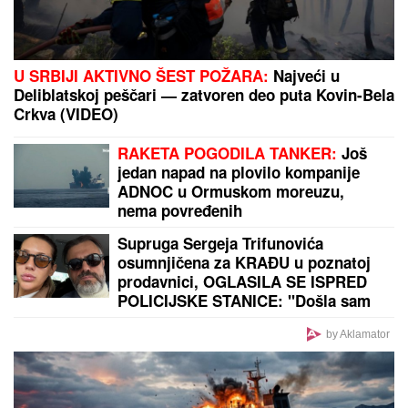
"SRAMOTA ME JE"
Asmin Durdžić javno udario na
rođenu majku zbog Maje Marinković: "Ona je
domaćica, ne snalazi se u ovom svetu i ne zna da
prestane"
"ZBOG DOKTORKE SAM IZGUBILA
POSAO"
Poznata Srpkinja se uništila
estetskim zahvatima, pa vratila
prirodan izgled: Sada isplivala stara
fotka