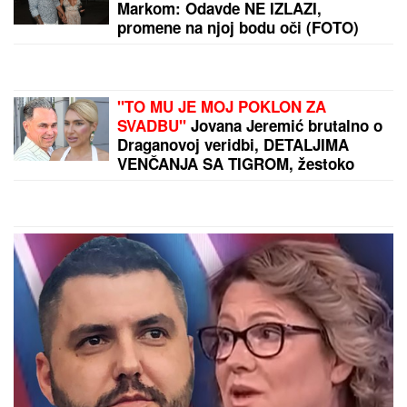
nakon tri porođaja odlučila na
hirurški zahvat: "To mi je jedna od
najboljih odluka"
FILMSKA POTERA U NOVOM SADU!
"Pali" pljačkaši iz "audija": Ojadili
poznatu brzu hranu, a onda je
usledila munjevita akcija policije
(FOTO)