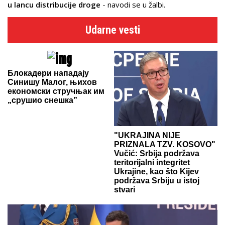
u lancu distribucije droge
- navodi se u žalbi.
Udarne vesti
Блокадери нападају
Синишу Малог, њихов
економски стручњак им
„срушио снешка”
"UKRAJINA NIJE
PRIZNALA TZV. KOSOVO"
Vučić: Srbija podržava
teritorijalni integritet
Ukrajine, kao što Kijev
podržava Srbiju u istoj
stvari