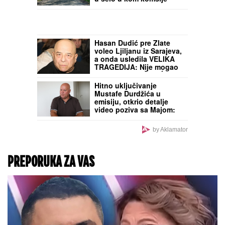
im promeniti živote
OŽENIO SE DEJAN
STANKOVIĆ KRALJ!
Doktorka otkrila kako se
oseća nakon venčanja:
"Zaljubljena sam", tu su
njegovi roditelji i sestra
(VIDEO)
VOŽNJA KROZ BAJKU
KOD ZRENJANINA:
Ovaj
magični zeleni tunel vodi
u selo u kom komšije