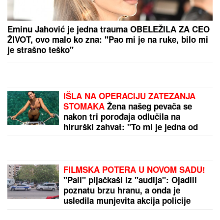
"Specijalan pozdrav za Slobu Vasića, Minu Kostić i
celo F odeljenje u Lazi" Vuk Mob opet šokira
izjavom!
(VIDEO) SPECIJALCI GA JURE PO DVORIŠTU I
IMANJU! U
Valjevu uhapšen begunac za kojim je bila
raspisana potraga: Objavljen dramatičan snimak
akcije