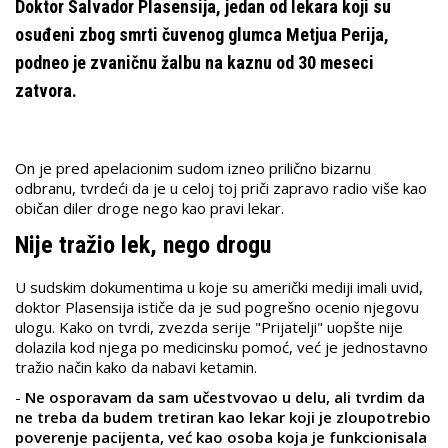
Doktor Salvador Plasensija, jedan od lekara koji su
osuđeni zbog smrti čuvenog glumca Metjua Perija,
podneo je zvaničnu žalbu na kaznu od 30 meseci
zatvora.
On je pred apelacionim sudom izneo prilično bizarnu
odbranu, tvrdeći da je u celoj toj priči zapravo radio više kao
običan diler droge nego kao pravi lekar.
Nije tražio lek, nego drogu
U sudskim dokumentima u koje su američki mediji imali uvid,
doktor Plasensija ističe da je sud pogrešno ocenio njegovu
ulogu. Kako on tvrdi, zvezda serije "Prijatelji" uopšte nije
dolazila kod njega po medicinsku pomoć, već je jednostavno
tražio način kako da nabavi ketamin.
-
Ne osporavam da sam učestvovao u delu, ali tvrdim da
ne treba da budem tretiran kao lekar koji je zloupotrebio
poverenje pacijenta, već kao osoba koja je funkcionisala