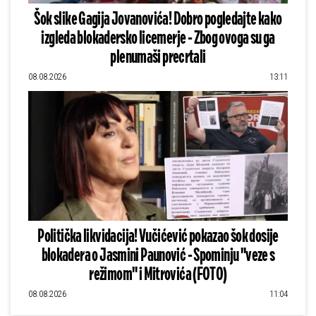
Šok slike Gagija Jovanovića! Dobro pogledajte kako
izgleda blokadersko licemerje - Zbog ovoga su ga
plenumaši precrtali
08.08.2026
13:11
Politička likvidacija! Vučićević pokazao šok dosije
blokadera o Jasmini Paunović - Spominju "veze s
režimom" i Mitrovića (FOTO)
08.08.2026
11:04