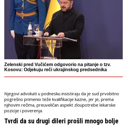
Zelenski pred Vučićem odgovorio na pitanje o tzv.
Kosovu: Odjekuju reči ukrajinskog predsednika
Njegovi advokati u podnesku insistiraju da je sud prvobitno
pogrešno primenio teže kvalifikacije kazne, jer je, prema
njihovim rečima, preuveličan aspekt zloupotrebe lekarske
pozicije i poverenja.
Tvrdi da su drugi dileri prošli mnogo bolje