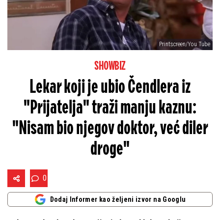
Printscreen/You Tube
SHOWBIZ
Lekar koji je ubio Čendlera iz
"Prijatelja" traži manju kaznu:
"Nisam bio njegov doktor, već diler
droge"
0
Dodaj Informer kao željeni izvor na Googlu