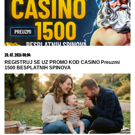
23. 07. 2026 12:47
Letnje večeri u gradu više nisu rezervisane za vikend:
Zašto sve više ljudi bira večeru koja se spontano
pretvori u druženje
09. 07. 2026 09:20