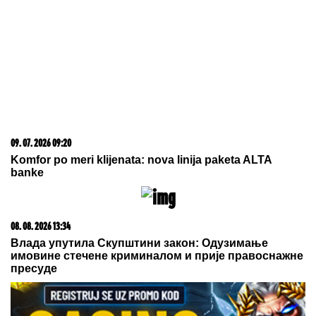
Dardanele
06. 08. 2026 09:39
Marija (3) se igrala u dvorištu i samo je nestala: Posle
42 godine otac je pronašao, zanemeo je kada je saznao
gde je bila