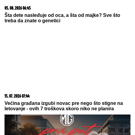
Komfor po meri klijenata: nova linija paketa ALTA
banke
08. 08. 2026 13:34
Влада упутила Скупштини закон: Одузимање
имовине стечене криминалом и прије правоснажне
пресуде
20. 07. 2026 08:04
REGISTRUJ SE UZ PROMO KOD CASINO Preuzmi