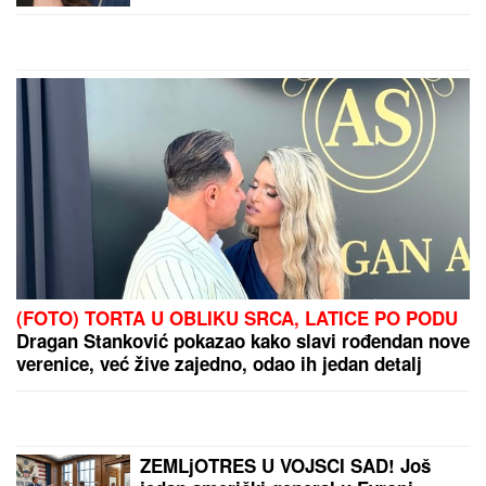
"Mevlida je ljuta na nju"
by Aklamator
PREPORUKA ZA VAS
"SRAMOTA ME JE"
Asmin Durdžić javno udario na
rođenu majku zbog Maje Marinković: "Ona je
domaćica, ne snalazi se u ovom svetu i ne zna da
prestane"