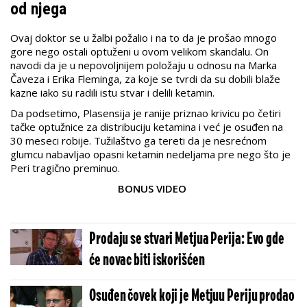
od njega
Ovaj doktor se u žalbi požalio i na to da je prošao mnogo
gore nego ostali optuženi u ovom velikom skandalu. On
navodi da je u nepovoljnijem položaju u odnosu na Marka
Čaveza i Erika Fleminga, za koje se tvrdi da su dobili blaže
kazne iako su radili istu stvar i delili ketamin.
Da podsetimo, Plasensija je ranije priznao krivicu po četiri
tačke optužnice za distribuciju ketamina i već je osuđen na
30 meseci robije. Tužilaštvo ga tereti da je nesrećnom
glumcu nabavljao opasni ketamin nedeljama pre nego što je
Peri tragično preminuo.
BONUS VIDEO
Prodaju se stvari Metjua Perija: Evo gde
će novac biti iskorišćen
Osuđen čovek koji je Metjuu Periju prodao