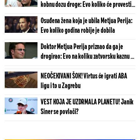
kobnu dozu droge: Evo koliko će provesti
iza rešetaka
Osuđena žena koja je ubila Metjua Perija:
Evo koliko godina robije je dobila
Doktor Metjua Perija priznao da ga je
drogirao: Evo na koliku zatvorsku kaznu je
osuđen
NEOČEKIVANI ŠOK! Virtus će igrati ABA
ligu i to u Zagrebu
VEST KOJA JE UZDRMALA PLANETU! Janik
Siner se povlači?