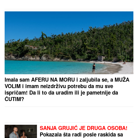
by Aklamator
PREPORUKA ZA VAS
Eminu Jahović je jedna trauma OBELEŽILA ZA CEO
ŽIVOT, ovo malo ko zna: "Pao mi je na ruke, bilo mi
je strašno teško"
IŠLA NA OPERACIJU ZATEZANJA
STOMAKA
Žena našeg pevača se