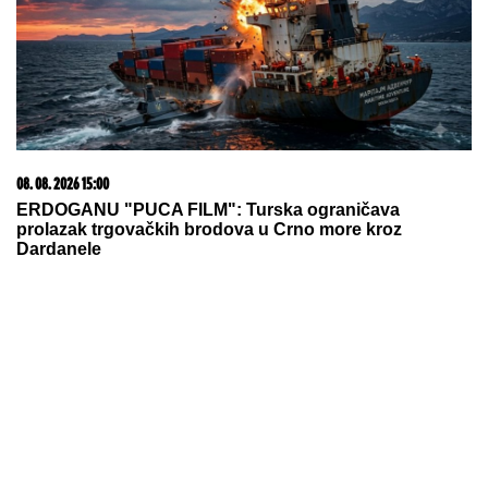
Nova medalja za Srbiju! Devojke
osvojile bronzu na Evropskom
prvenstvu
U SRBIJI AKTIVNO ŠEST POŽARA:
Najveći u
Deliblatskoj peščari — zatvoren deo puta Kovin-Bela
Crkva (VIDEO)
RAKETA POGODILA TANKER:
Još
jedan napad na plovilo kompanije
ADNOC u Ormuskom moreuzu,