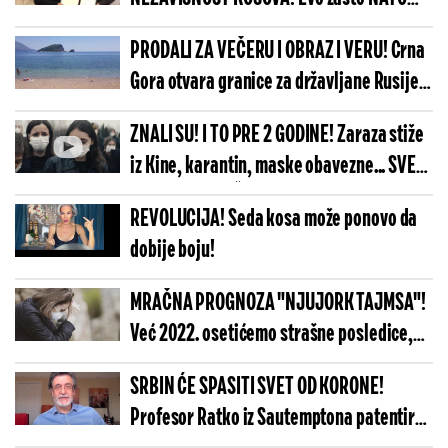
zločinac mahnito brani zločince OVK!
PRODALI ZA VEČERU I OBRAZ I VERU! Crna
Gora otvara granice za državljane Rusije i
Azerbejdžana, ALI NE I ZA SRBE!
ZNALI SU! I TO PRE 2 GODINE! Zaraza stiže
iz Kine, karantin, maske obavezne... SVE
JE ISTO! NEMAČKA I DANSKA ZNALI ZA
REVOLUCIJA! Seda kosa može ponovo da
KORONU!
dobije boju!
MRAČNA PROGNOZA "NJUJORK TAJMSA"!
Već 2022. osetićemo strašne posledice,
pandemija će oblikovati SASVIM
SRBIN ĆE SPASITI SVET OD KORONE!
DRUGAČIJI SVET!
Profesor Ratko iz Sautemptona patentirao