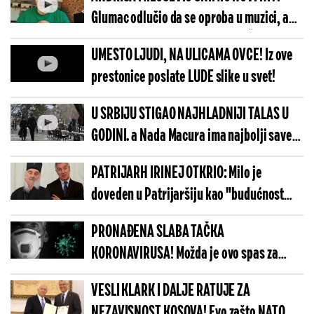
Glumac odlučio da se oproba u muzici, a
ZBOG OVIH STIHOVA MNOGI PLAČU OD
UMESTO LJUDI, NA ULICAMA OVCE! Iz ove
SMEHA!
prestonice poslate LUDE slike u svet!
U SRBIJU STIGAO NAJHLADNIJI TALAS U
GODINI. a Nada Macura ima najbolji savet
kako da izbegnete UMOR, NEISPAVANOST I
PATRIJARH IRINEJ OTKRIO: Milo je
GLAVOBOLJU! /VIDEO/
doveden u Patrijaršiju kao "budućnost
srpskog naroda", TUGA ME OBUZIMA KAD
PRONAĐENA SLABA TAČKA
VIDIM KOLIKO DUBOK MOŽE BITI LJUDSKI
KORONAVIRUSA! Možda je ovo spas za
PAD!
planetu, evo koji je sledeći korak!
VESLI KLARK I DALJE RATUJE ZA
NEZAVISNOST KOSOVA! Evo zašto NATO