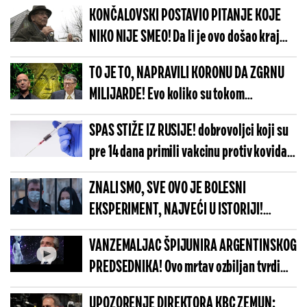
lek koji šanse za oporavak povećava TRI
KONČALOVSKI POSTAVIO PITANJE KOJE
PUTA!
NIKO NIJE SMEO! Da li je ovo došao kraj
ljudske civilizacije?!
TO JE TO, NAPRAVILI KORONU DA ZGRNU
MILIJARDE! Evo koliko su tokom
pandemije dosad zaradili Gejts, Bezos i
SPAS STIŽE IZ RUSIJE! dobrovoljci koji su
njihova ekipa!
pre 14 dana primili vakcinu protiv kovida
19 osećaju se dobro!
ZNALI SMO, SVE OVO JE BOLESNI
EKSPERIMENT, NAJVEĆI U ISTORIJI!
Pandemija smišljena da proveri koliko
VANZEMALJAC ŠPIJUNIRA ARGENTINSKOG
smo prilagodljivi, UMREĆE HILJADE,
PREDSEDNIKA! Ovo mrtav ozbiljan tvrdi
POLUDEĆE MILIONI LJUDI!
čuveni lovac na NLO, a ima i dokaz!
UPOZORENJE DIREKTORA KBC ZEMUN: