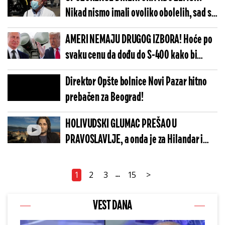
(VIDEO)
Nikad nismo imali ovoliko obolelih, sad su
teži slučajevi nego ranije!
AMERI NEMAJU DRUGOG IZBORA! Hoće po
svaku cenu da dođu do S-400 kako bi
mogli DA GA RASTAVE I VIDE KAKO RADI!
Direktor Opšte bolnice Novi Pazar hitno
prebačen za Beograd!
HOLIVUDSKI GLUMAC PREŠAO U
PRAVOSLAVLJE, a onda je za Hilandar i
Kosovo uradio nešto fantastično!
1
2
3
15
>
...
VEST DANA