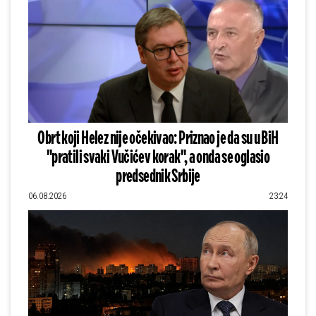
Obrt koji Helez nije očekivao: Priznao je da su u BiH
"pratili svaki Vučićev korak", a onda se oglasio
predsednik Srbije
06.08.2026
23:24