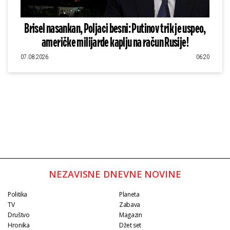
Brisel nasankan, Poljaci besni: Putinov trik je uspeo,
američke milijarde kaplju na račun Rusije!
07.08.2026
06:20
NEZAVISNE DNEVNE NOVINE
Politika
Planeta
TV
Zabava
Društvo
Magazin
Hronika
Džet set