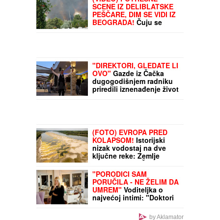
SCENE IZ DELIBLATSKE
PEŠČARE, DIM SE VIDI IZ
BEOGRADA!
Čuju se
SIRENE, vatrena stihija
preti domovima: Veliki
broj vatrogasaca i
pripadnika MUP na terenu
"DIREKTORI, GLEDATE LI
OVO"
Gazde iz Čačka
dugogodišnjem radniku
priredili iznenađenje život
- poklonili mu auto, ceo
restoran plakao (VIDEO)
(FOTO) EVROPA PRED
KOLAPSOM!
Istorijski
nizak vodostaj na dve
ključne reke: Zemlje
uvode DRASTIČNE MERE,
ako uskoro ne bude
"PORODICI SAM
padavina - crno nam se
PORUČILA - NE ŽELIM DA
piše
UMREM"
Voditeljka o
najvećoj intimi: "Doktori
su odmah zakazali
operaciju kad su shvatili
by Aklamator