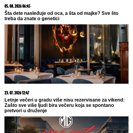
05. 08. 2026 06:45
Šta dete nasleđuje od oca, a šta od majke? Sve što
treba da znate o genetici
23. 07. 2026 12:47
Letnje večeri u gradu više nisu rezervisane za vikend:
Zašto sve više ljudi bira večeru koja se spontano
pretvori u druženje