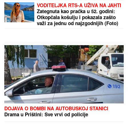
VODITELJKA RTS-A UŽIVA NA JAHTI
Zategnuta kao praćka u 52. godini:
Otkopčala košulju i pokazala zašto
važi za jednu od najzgodnijih (Foto)
DOJAVA O BOMBI NA AUTOBUSKOJ STANICI
Drama u Prištini: Sve vrvi od policije