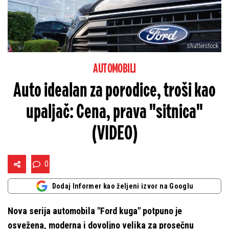
shutterstock
AUTOMOBILI
Auto idealan za porodice, troši kao
upaljač: Cena, prava "sitnica"
(VIDEO)
0
Dodaj Informer kao željeni izvor na Googlu
Nova serija automobila "Ford kuga" potpuno je
osvežena, moderna i dovoljno velika za prosečnu