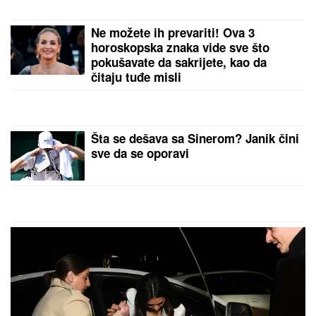
Ne možete ih prevariti! Ova 3
horoskopska znaka vide sve što
pokušavate da sakrijete, kao da
čitaju tuđe misli
Šta se dešava sa Sinerom? Janik čini
sve da se oporavi