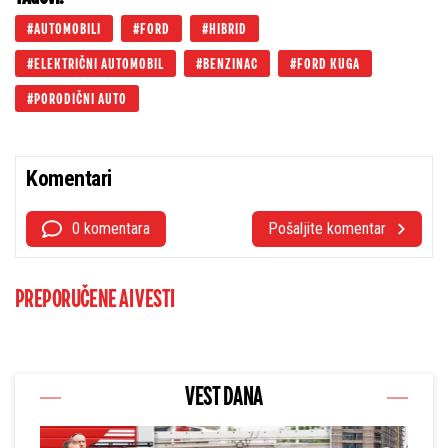
AUTOMOBILI
FORD
HIBRID
ELEKTRIČNI AUTOMOBIL
BENZINAC
FORD KUGA
PORODIČNI AUTO
Komentari
0 komentara
Pošaljite komentar
PREPORUČENE AI VESTI
VEST DANA