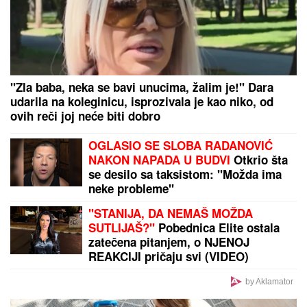
"Zla baba, neka se bavi unucima, žalim je!" Dara
udarila na koleginicu, isprozivala je kao niko, od
ovih reči joj neće biti dobro
OGLASIO SE SLOBA RADANOVIĆ
NAKON NAPADA U BUDVI
Otkrio šta
se desilo sa taksistom: "Možda ima
neke probleme"
"STANIJA, DA NEMAŠ MOŽDA
SUTLIJAŠ?"
Pobednica Elite ostala
zatečena pitanjem, o NJENOJ
REAKCIJI pričaju svi (VIDEO)
by Aklamator