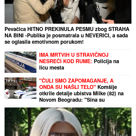
Pevačica HITNO PREKINULA PESMU zbog STRAHA
NA BINI -Publika je posmatrala u NEVERICI, a sada
se oglasila emotivnom porukom!
IMA MRTVIH U STRAVIČNOJ
NESREĆI KOD RUME:
Policija na
licu mesta
"ČULI SMO ZAPOMAGANJE, A
ONDA SU NAŠLI TELO"
Komšije
otkrile detalje ubistva Milke (82) na
Novom Beogradu: "Sina su
izbegavali..."