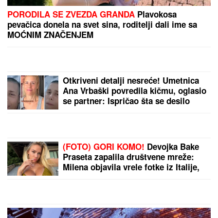
PORODILA SE ZVEZDA GRANDA
Plavokosa
pevačica donela na svet sina, roditelji dali ime sa
MOĆNIM ZNAČENJEM
Otkriveni detalji nesreće! Umetnica
Ana Vrbaški povredila kičmu, oglasio
se partner: Ispričao šta se desilo
(FOTO) GORI KOMO!
Devojka Bake
Praseta zapalila društvene mreže:
Milena objavila vrele fotke iz Italije,
bujni dekolte u prvom planu