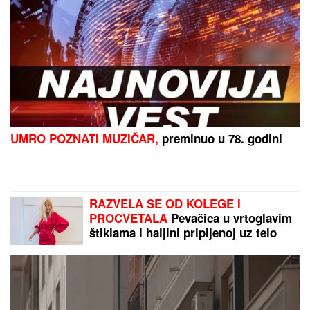
UMRO POZNATI MUZIČAR,
preminuo u 78. godini
RAZVELA SE OD KOLEGE I
PROCVETALA
Pevačica u vrtoglavim
štiklama i haljini pripijenoj uz telo
pokazala figuru nakon dva porođaj
(Foto)