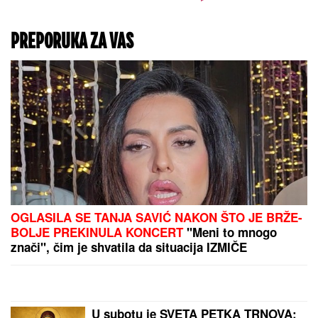
stanje stvari", ovo je
samo jednom pričala
PREPORUKA ZA VAS
OGLASILA SE TANJA SAVIĆ NAKON ŠTO JE BRŽE-
BOLJE PREKINULA KONCERT
"Meni to mnogo
znači", čim je shvatila da situacija IZMIČE
KONTROLI morala da reaguje
U subotu je SVETA PETKA TRNOVA: