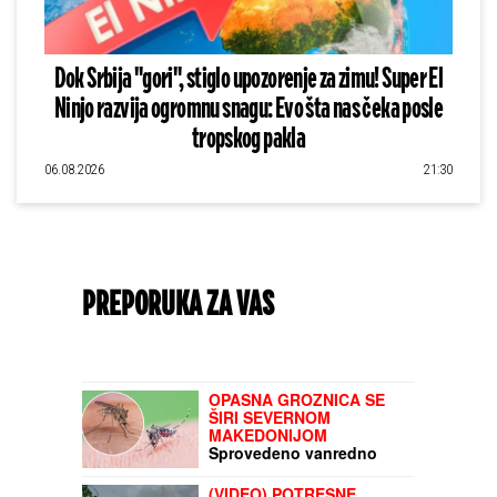
Dok Srbija "gori", stiglo upozorenje za zimu! Super El
Ninjo razvija ogromnu snagu: Evo šta nas čeka posle
tropskog pakla
06.08.2026
21:30
PREPORUKA ZA VAS
OPASNA GROZNICA SE
ŠIRI SEVERNOM
MAKEDONIJOM
Sprovedeno vanredno
prskanje komaraca
(VIDEO) POTRESNE