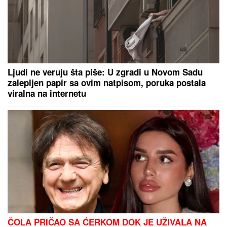
Ljudi ne veruju šta piše: U zgradi u Novom Sadu
zalepljen papir sa ovim natpisom, poruka postala
viralna na internetu
ČOLA PRIČAO SA ĆERKOM DOK JE UŽIVALA NA