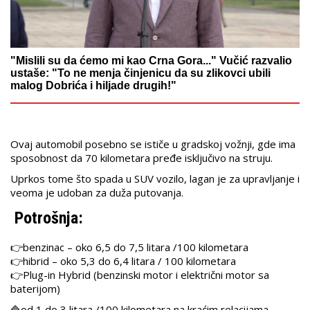
"Mislili su da ćemo mi kao Crna Gora..." Vučić razvalio
ustaše: "To ne menja činjenicu da su zlikovci ubili
malog Dobrića i hiljade drugih!"
Ovaj automobil posebno se ističe u gradskoj vožnji, gde ima
sposobnost da 70 kilometara pređe isključivo na struju.
Uprkos tome što spada u SUV vozilo, lagan je za upravljanje i
veoma je udoban za duža putovanja.
Potrošnja:
👉benzinac – oko 6,5 do 7,5 litara /100 kilometara
👉hibrid – oko 5,3 do 6,4 litara / 100 kilometara
👉Plug-in Hybrid (benzinski motor i električni motor sa
baterijom)
🔷od 1 do 3 litara /100 kilometara na kraćim relacijama