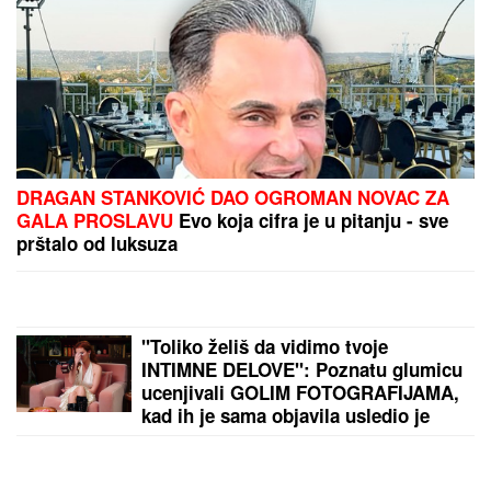
DRAGAN STANKOVIĆ DAO OGROMAN NOVAC ZA
GALA PROSLAVU
Evo koja cifra je u pitanju - sve
prštalo od luksuza
"Toliko želiš da vidimo tvoje
INTIMNE DELOVE": Poznatu glumicu
ucenjivali GOLIM FOTOGRAFIJAMA,
kad ih je sama objavila usledio je
ŠOK