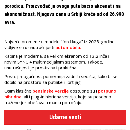
porodicu. Proizvođač je ovoga puta bacio akcenat i na
ekonomičnost. Njegova cena u Srbiji kreće od od 26.990
evra.
Najveće promene u modelu "ford kuga" iz 2025. godine
vidljive su u unutrašnjosti
automobila.
Kabina je moderna, sa velikim ekranom od 13,2 inča i
novim SYNC 4 multimedijalnim sistemom. Takođe,
unutrašnjost je prostrana i praktična.
Postoji mogućnost pomeranja zadnjih sedišta, kako bi se
dobilo na prostoru za putnike ili prtljag.
Osim klasične
benzinske verzije
dostupne su i
potpuno
hibridna
, ali i plug-in hibridna verzija, koje su posebno
tražene jer obećavaju manju potrošnju.
Udarne vesti