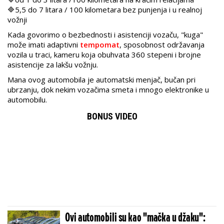
🔷5,5 do 7 litara / 100 kilometara bez punjenja i u realnoj
vožnji
Kada govorimo o bezbednosti i asistenciji vozaču, "kuga"
može imati adaptivni
tempomat
, sposobnost održavanja
vozila u traci, kameru koja obuhvata 360 stepeni i brojne
asistencije za lakšu vožnju.
Mana ovog automobila je automatski menjač, bučan pri
ubrzanju, dok nekim vozačima smeta i mnogo elektronike u
automobilu.
BONUS VIDEO
Ovi automobili su kao "mačka u džaku":