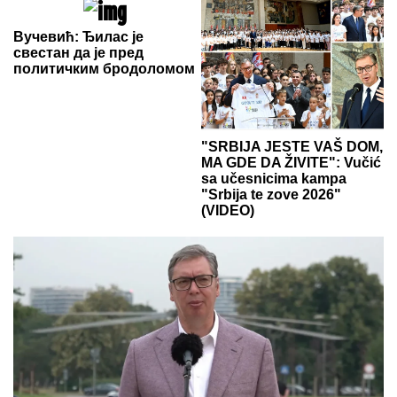
Вучевић: Ђилас је
свестан да је пред
политичким бродоломом
"SRBIJA JESTE VAŠ DOM,
MA GDE DA ŽIVITE": Vučić
sa učesnicima kampa
"Srbija te zove 2026"
(VIDEO)