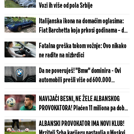
Vozi ih više od pola Srbije
Italijanska ikona na domaćim oglasima:
Fiat Barchetta koja prkosi godinama – da
li je ovo najbolji letnji "ulov"?
Fatalna greška tokom vožnje: Ovo nikako
ne radite na nizbrdici
Da ne poveruješ! "Bmw" dominira - Ovi
automobili prešli više od 600.000
kilometra i još su na putu
NAVIJAČI BESNI, NE ŽELE ALBANSKOG
PROVOKATORA! Plaćen 11 miliona pa dobio
brutalnu poruku
ALBANSKI PROVOKATOR IMA NOVI KLUB!
Mrzitelj Srba karijeru nastavlja u Moskvi