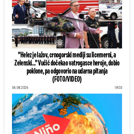
"Helez je lažov, crnogorski mediji su licemerni, a
Zelenski..." Vučić dočekao vatrogasce heroje, dobio
poklone, pa odgovorio na udarna pitanja
(FOTO/VIDEO)
06.08.2026
18:03