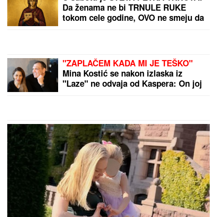
Da ženama ne bi TRNULE RUKE
tokom cele godine, OVO ne smeju da
rade - običaji koje Srbi vekovima
poštuju
"ZAPLAČEM KADA MI JE TEŠKO"
Mina Kostić se nakon izlaska iz
"Laze" ne odvaja od Kaspera: On joj
se sada obratio emotivnim rečima