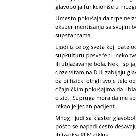
glavobolja funkcioniše u mozgu 
Umesto pokušaja da trpe neizdr
eksperimentisanju sa svojim b
supstancama.
Ljudi iz celog sveta koji pate o
supkulturu posvećenu nekonve
ili ublažavanje bola. Neki ispij
doze vitamina D ili zabijaju gl
da bi fizički otrgli svoje tel
očajničkim pokušajima da ubla
o zid. „Supruga mora da me sp
rekao je jedan pacijent.
Mnogi ljudi sa klaster glavobo
pošto se napadi često dešava
ih izaziva REM ciklus.