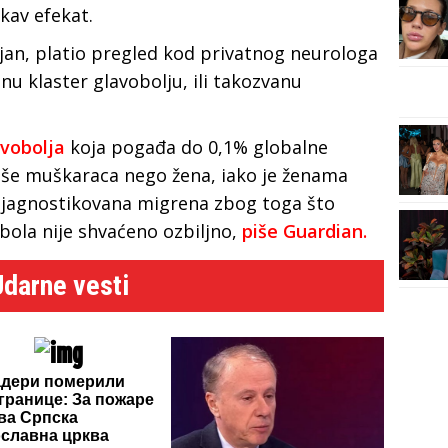
akav efekat.
čajan, platio pregled kod privatnog neurologa
dnu klaster glavobolju, ili takozvanu
avobolja
koja pogađa do 0,1% globalne
više muškaraca nego žena, iako je ženama
ijagnostikovana migrena zbog toga što
 bola nije shvaćeno ozbiljno,
piše Guardian.
Udarne vesti
адери померили
 границе: За пожаре
ива Српска
славна црква