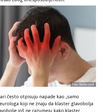
Foto: Shutterstock
ekari često otpisuju napade kao „samo
neurologa koji ne znaju da klaster glavobolja
glavobolje još ne razumeju kako klaster