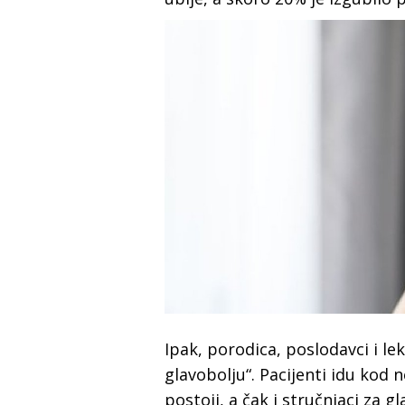
Ipak, porodica, poslodavci i l
glavobolju“. Pacijenti idu kod 
postoji, a čak i stručnjaci za 