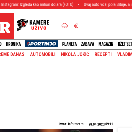
zgleda kao milion dolara (FOTO)
Ovaj auto vozi pola Srbije, a ima fatalnu g
O
HRONIKA
PLANETA
ZABAVA
MAGAZIN
DŽET SE
REME DANAS
AUTOMOBILI
NIKOLA JOKIĆ
RECEPTI
VLADIM
Izvor:
Informer.rs
09:11
28.04.2025