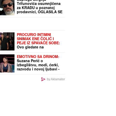
Trifunovića osumnjičena
za KRAĐU u poznatoj
prodavnici, OGLASILA SE
ISPRED POLICIJSKE
STANICE: "Došla sam da
uzmem to"
PROCURIO INTIMNI
SNIMAK ENE ČOLIĆ I
PEJE IZ SPAVAĆE SOBE:
Ovo gledate na
sopstvenu odgovornost!
(VIDEO)
EMOTIVNO SA DRINOM:
Suzana Perić o
izbeglištvu, modi, ćerki,
razvodu i novoj ljubavi -
Ako se ponovo udam,
promeniću prezime
by Aklamator
(VIDEO)