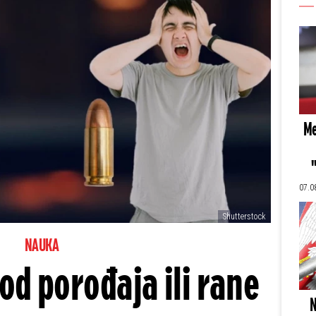
Me
07.0
Shutterstock
NAUKA
 od porođaja ili rane
N