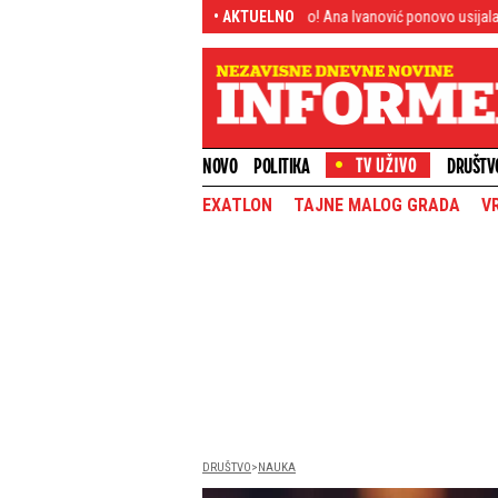
lji
Crni Bastijane, šta si izgubio! Ana Ivanović ponovo usijala Instagram: I
• AKTUELNO
NOVO
POLITIKA
DRUŠTV
EXATLON
TAJNE MALOG GRADA
V
DRUŠTVO
NAUKA