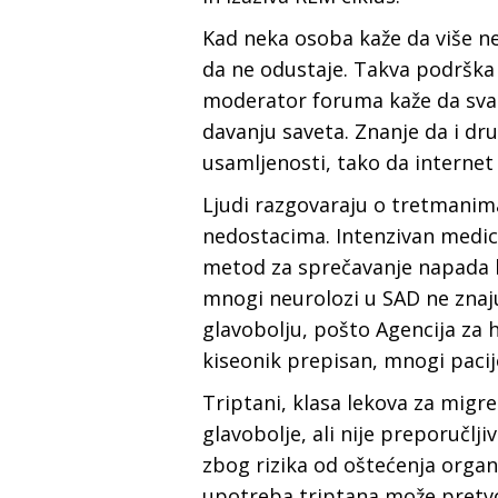
Kad neka osoba kaže da više n
da ne odustaje. Takva podrška
moderator foruma kaže da svak
davanju saveta. Znanje da i dr
usamljenosti, tako da internet
Ljudi razgovaraju o tretmanim
nedostacima. Intenzivan medici
metod za sprečavanje napada k
mnogi neurolozi u SAD ne znaju
glavobolju, pošto Agencija za h
kiseonik prepisan, mnogi pacij
Triptani, klasa lekova za mig
glavobolje, ali nije preporučl
zbog rizika od oštećenja organ
upotreba triptana može pretvor