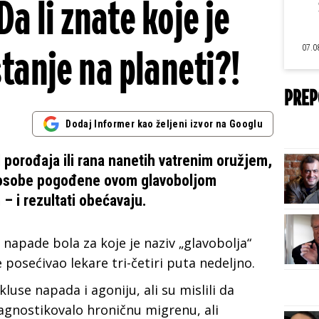
a li znate koje je
07.0
stanje na planeti?!
PREP
Dodaj Informer kao željeni izvor na Googlu
d porođaja ili rana nanetih vatrenim oružjem,
e osobe pogođene ovom glavoboljom
– i rezultati obećavaju.
 napade bola za koje je naziv „glavobolja“
posećivao lekare tri-četiri puta nedeljno.
luse napada i agoniju, ali su mislili da
jagnostikovalo hroničnu migrenu, ali