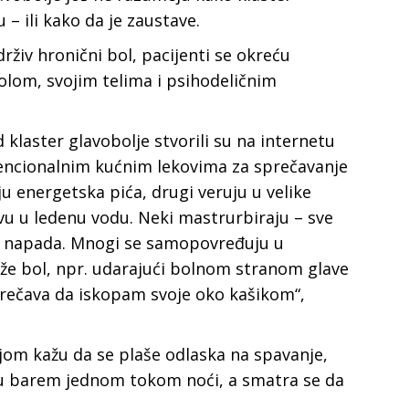
– ili kako da je zaustave.
živ hronični bol, pacijenti se okreću
olom, svojim telima i psihodeličnim
d klaster glavobolje stvorili su na internetu
ncionalnim kućnim lekovima za sprečavanje
aju energetska pića, drugi veruju u velike
avu u ledenu vodu. Neki mastrurbiraju – sve
o od napada. Mnogi se samopovređuju u
že bol, npr. udarajući bolnom stranom glave
rečava da iskopam svoje oko kašikom“,
ljom kažu da se plaše odlaska na spavanje,
ju barem jednom tokom noći, a smatra se da