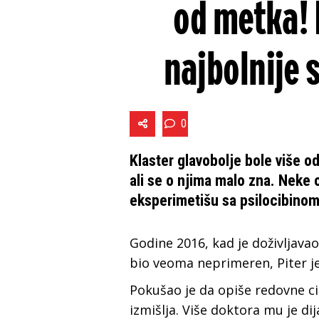
od metka! D
najbolnije 
0
Klaster glavobolje bole više o
ali se o njima malo zna. Nek
eksperimetišu sa psilocibinom 
Godine 2016, kad je doživljavao
bio veoma neprimeren, Piter je 
Pokušao je da opiše redovne cik
izmišlja. Više doktora mu je di