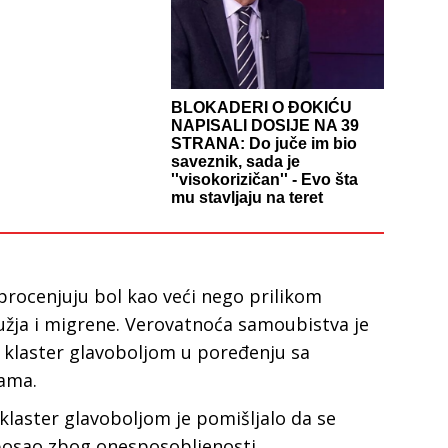
BLOKADERI O ĐOKIĆU
NAPISALI DOSIJE NA 39
STRANA: Do juče im bio
saveznik, sada je
''visokorizičan'' - Evo šta
mu stavljaju na teret
procenjuju bol kao veći nego prilikom
užja i migrene. Verovatnoća samoubistva je
 klaster glavoboljom u poređenju sa
ama.
 klaster glavoboljom je pomišljalo da se
 posao zbog onesposobljenosti.