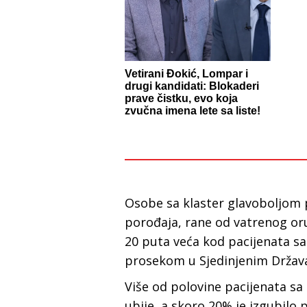
Vetirani Đokić, Lompar i
drugi kandidati: Blokaderi
prave čistku, evo koja
zvučna imena lete sa liste!
Osobe sa klaster glavoboljom 
porođaja, rane od vatrenog or
20 puta veća kod pacijenata sa
prosekom u Sjedinjenim Držav
Više od polovine pacijenata sa
ubije, a skoro 20% je izgubilo