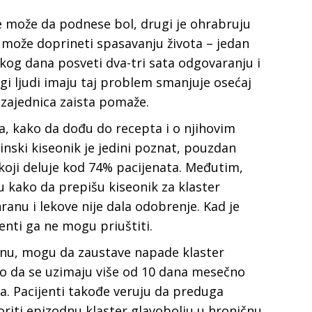
e može da podnese bol, drugi je ohrabruju
 može doprineti spasavanju života – jedan
og dana posveti dva-tri sata odgovaranju i
ugi ljudi imaju taj problem smanjuje osećaj
 zajednica zaista pomaže.
a, kako da dođu do recepta i o njihovim
nski kiseonik je jedini poznat, pouzdan
oji deluje kod 74% pacijenata. Međutim,
 kako da prepišu kiseonik za klaster
ranu i lekove nije dala odobrenje. Kad je
enti ga ne mogu priuštiti.
renu, mogu da zaustave napade klaster
jivo da se uzimaju više od 10 dana mesečno
a. Pacijenti takođe veruju da preduga
iti epizodnu klaster glavobolju u hroničnu,