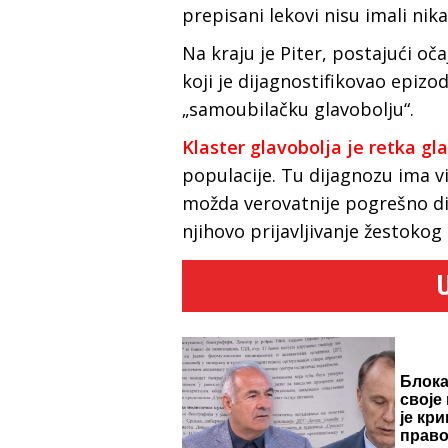
prepisani lekovi nisu imali nik
Na kraju je Piter, postajući o
koji je dijagnostifikovao epizo
„samoubilačku glavobolju“.
Klaster glavobolja je retka gl
populacije. Tu dijagnozu ima 
možda verovatnije pogrešno d
njihovo prijavljivanje žestokog
Блок
своје
је кр
право