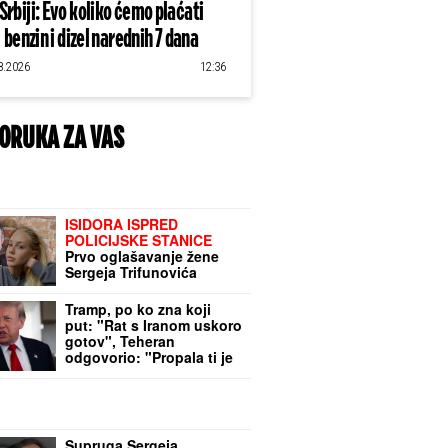
Srbiji: Evo koliko ćemo plaćati
benzin i dizel narednih 7 dana
8.2026
12:36
ORUKA ZA VAS
ISIDORA ISPRED
POLICIJSKE STANICE
Prvo oglašavanje žene
Sergeja Trifunovića
nakon što su ZVALI
NADLEŽNE zbog nje:
Tramp, po ko zna koji
"Samo zato sam došla"
put: "Rat s Iranom uskoro
gotov", Teheran
odgovorio: "Propala ti je
diplomatija. Samo pričaš,
nema dela"
Supruga Sergeja