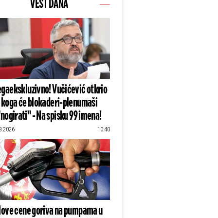
VEST DANA
gaekskluzivno! Vučićević otkrio
koga će blokaderi-plenumaši
"nogirati" - Na spisku 99 imena!
8.2026
10:40
ove cene goriva na pumpama u