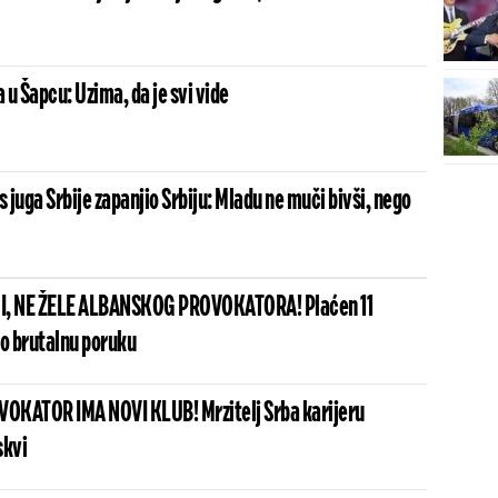
u Šapcu: Uzima, da je svi vide
s juga Srbije zapanjio Srbiju: Mladu ne muči bivši, nego
I, NE ŽELE ALBANSKOG PROVOKATORA! Plaćen 11
io brutalnu poruku
OKATOR IMA NOVI KLUB! Mrzitelj Srba karijeru
skvi