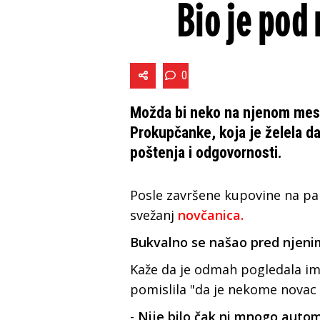
Bio je pod
0
Možda bi neko na njenom mestu
Prokupčanke, koja je želela da
poštenja i odgovornosti.
Posle završene kupovine na pa
svežanj
novčanica.
Bukvalno se našao pred njen
Kaže da je odmah pogledala ima
pomislila "da je nekome novac i
-
Nije bilo čak ni mnogo autom