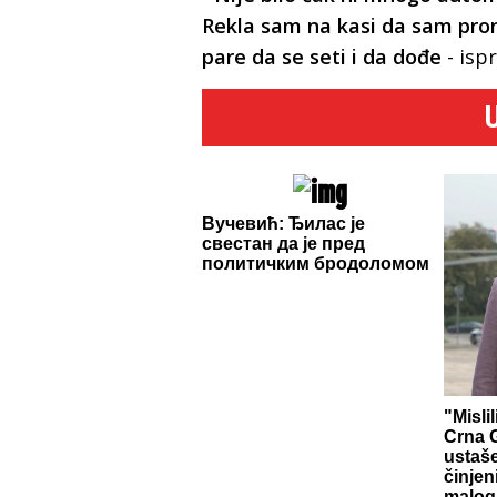
Rekla sam na kasi da sam prona
pare da se seti i da dođe
- isp
Вучевић: Ђилас је
свестан да је пред
политичким бродоломом
"Misli
Crna G
ustaš
činjen
malog 