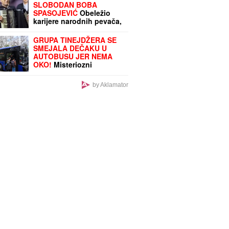
SLOBODAN BOBA
SPASOJEVIĆ
Obeležio
karijere narodnih pevača,
bez njega srpska kafana
ne bi bila ista
GRUPA TINEJDŽERA SE
SMEJALA DEČAKU U
AUTOBUSU JER NEMA
OKO!
Misteriozni
Beograđanin reagovao:
"Ko je snimao, neka šalje
by Aklamator
policiji"