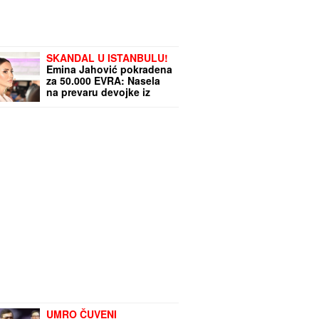
SKANDAL U ISTANBULU!
Emina Jahović pokradena
za 50.000 EVRA: Nasela
na prevaru devojke iz
Crne Gore
UMRO ČUVENI