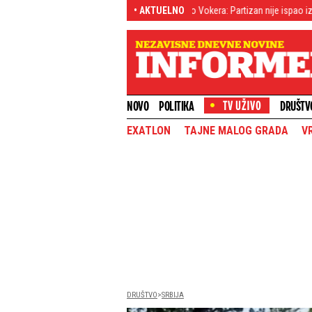
rodistribucije
Preokret oko Vokera: Partizan nije ispao iz trke, evo kako 
• AKTUELNO
NOVO
POLITIKA
DRUŠTV
EXATLON
TAJNE MALOG GRADA
V
DRUŠTVO
SRBIJA