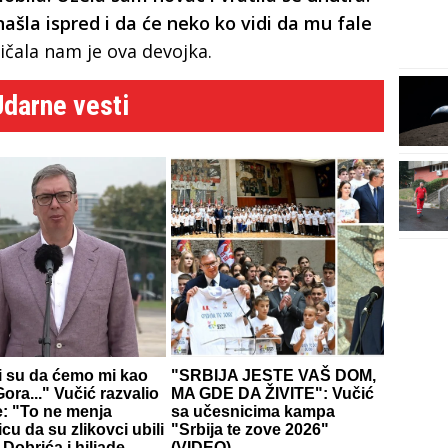
šla ispred i da će neko ko vidi da mu fale
ričala nam je ova devojka.
Udarne vesti
li su da ćemo mi kao
"SRBIJA JESTE VAŠ DOM,
ora..." Vučić razvalio
MA GDE DA ŽIVITE": Vučić
e: "To ne menja
sa učesnicima kampa
icu da su zlikovci ubili
"Srbija te zove 2026"
Dobrića i hiljade
(VIDEO)