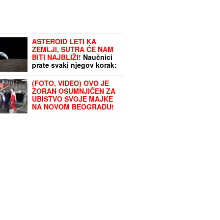
ASTEROID LETI KA
ZEMLJI, SUTRA ĆE NAM
BITI NAJBLIŽI!
Naučnici
prate svaki njegov korak:
Evo kuda će se kretati
(FOTO, VIDEO) OVO JE
ZORAN OSUMNJIČEN ZA
UBISTVO SVOJE MAJKE
NA NOVOM BEOGRADU!
Policija ga izvela bosog,
KRVAVIH nogu sa
lisicama na rukama, ušao
u kola Hitne pomoći