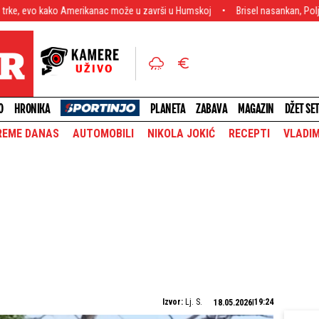
Amerikanac može u završi u Humskoj
Brisel nasankan, Poljaci besni: Putinov 
O
HRONIKA
PLANETA
ZABAVA
MAGAZIN
DŽET SE
REME DANAS
AUTOMOBILI
NIKOLA JOKIĆ
RECEPTI
VLADIM
Izvor:
Lj. S.
19:24
18.05.2026