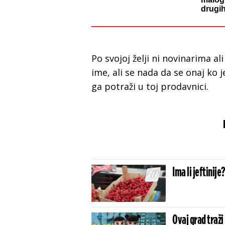
drugih
Po svojoj želji ni novinarima al
ime, ali se nada da se onaj ko 
ga potraži u toj prodavnici.
Ima li jeftinij
Ovaj grad traži