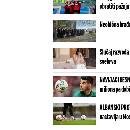
obratiti pažnju
Neobična krađa 
Slučaj razvoda 
svekrva
NAVIJAČI BESN
miliona pa dob
ALBANSKI PROV
nastavlja u Mo