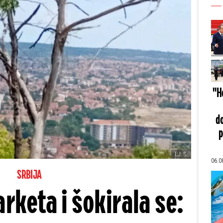
"He
do
p
LJ. S.
06.0
SRBIJA
arketa i šokirala se: