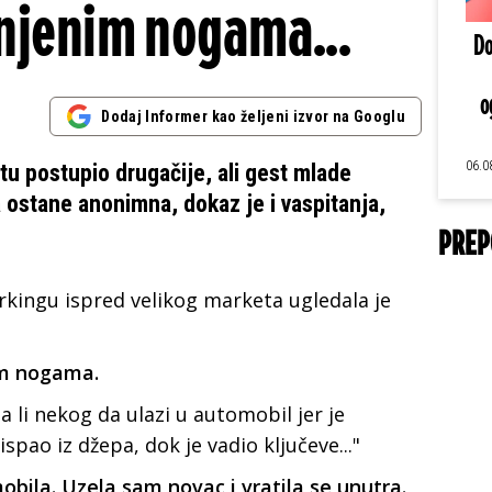
 njenim nogama...
Do
o
Dodaj Informer kao željeni izvor na Googlu
06.0
 postupio drugačije, ali gest mlade
 ostane anonimna, dokaz je i vaspitanja,
PREP
rkingu ispred velikog marketa ugledala je
im nogama.
 li nekog da ulazi u automobil jer je
spao iz džepa, dok je vadio ključeve..."
obila. Uzela sam novac i vratila se unutra.