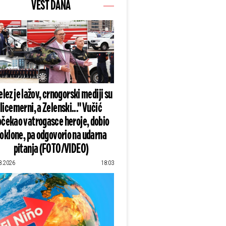
VEST DANA
lez je lažov, crnogorski mediji su
licemerni, a Zelenski..." Vučić
čekao vatrogasce heroje, dobio
oklone, pa odgovorio na udarna
pitanja (FOTO/VIDEO)
8.2026
18:03