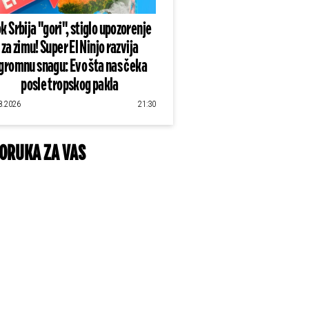
k Srbija "gori", stiglo upozorenje
za zimu! Super El Ninjo razvija
gromnu snagu: Evo šta nas čeka
posle tropskog pakla
8.2026
21:30
ORUKA ZA VAS