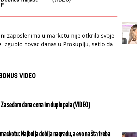
!"
i ni zaposlenima u marketu nije otkrila svoje
je izgubio novac danas u Prokuplju, setio da
BONUS VIDEO
e? Za sedam dana cena im duplo pala (VIDEO)
 maskotu: Najbolja dobija nagradu, a evo na šta treba