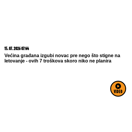
Koliko visoku temperaturu ljudsko telo može da izdrži?
05. 08. 2026 15:45
Сазнања „Политике”: Ко је поставио замку
Митрополиту Методију у Горњем Заостру
VIDEO
05. 08. 2026 11:59
Centralna Srbija dobija bolnicu od čak 12 spratova -
država ulaže 85 miliona evra