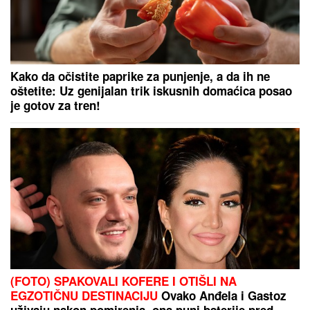
Nova "bomba" u Madridu! Real plaća
140.000.000 evra za 19-godišnjeg
talenta!
VIŠE OD 357.000 RAZGOVORA SA AI ASISTENTOM:
Ovo su najčešća pitanja građana