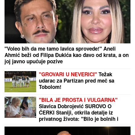
JANJUŠ SA ĆERKOM NA ADI BOJANI
Provodio se
na plaži sa Milicom Veličković, pa pokazao ŠTA
RADE KRUNA I ON: U prvom planu tetovaža koju je
posvetio naslednici (FOTO)
Bila je mega popularna, a onda
napustila estradu i zaposlila se u
vulkanizerskoj radnji: "Plata mi je
bila 500 maraka"