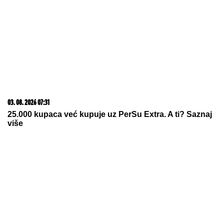
06. 08. 2026 06:38
Da li je genetika zaslužna za rađanje blizanaca? Istina o
naslednim faktorima i blizanačkoj trudnoći
03. 08. 2026 13:23
Hibrid broj 1 koji osvaja Evropu, sada po specijalnoj
akcijskoj ceni od 19.990€ do 31.8.