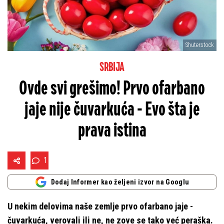
Shuterstock
SRBIJA
Ovde svi grešimo! Prvo ofarbano
jaje nije čuvarkuća - Evo šta je
prava istina
1
Dodaj Informer kao željeni izvor na Googlu
U nekim delovima naše zemlje prvo ofarbano jaje -
čuvarkuća, verovali ili ne, ne zove se tako već peraška.