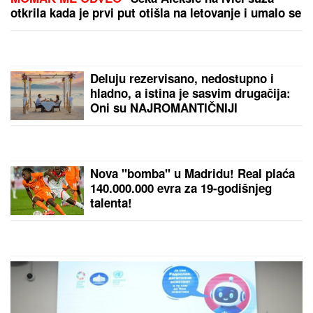
"MUSTAFA JE ZALJUBLJEN U STANIJU"
Taki
Marinković otkrio da ULAZI U ELITU 10 da se
OBRAČUNA sa Filipom Carem, progovorio o
venčanju Maje i Asmina (VIDEO)
SLAVLJE U DOMU MARIJE
KILIBARDE
Objavila sliku ćerkice i
naslednice Anđelke Prpić: Senja i
Čarna se drže za ruke, da se istopiš
(FOTO) BALONI, CVEĆE I PRELEPA
DEKORACIJA
Dea Đurđević
preuredila stan za dolazak
naslednice, sve u znaku male Iris:
"Dobrodošla, ljubavi"