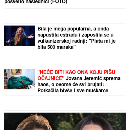
napusti glumu, a danas je Valentina njena najveća
kritičarka
"BABA VANGA JE REKLA DA ĆE
ŽIVETI DO 86. GODINE, NEŠTO SE
DESILO..."
Suzana Jovanović
otvorila dušu o odlasku Saše
Popovića i otkrila da li se vraća na
estradu: "Na kraju nije imao ništa"
"ASMIN ŠALJE LJUDE, STANIJA ĆE
DA IZGUBI VIZU"
Uroš Stanić o
ulasku u Elitu 10, pretnjama i
tužbama: "Zaradiću 200.000 evra,
idem u američku ambasadu"