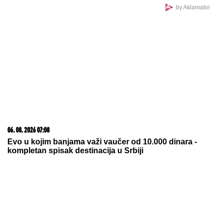
"GROVARI U NEVERICI"
Težak
udarac za Partizan pred meč sa
Tobolom!
"BILA JE PROSTA I VULGARNA"
Slavica Dobrojević SUROVO O
ĆERKI Staniji, otkrila detalje iz
privatnog života: "Bilo je bolnih i
ružnih trenutaka"
Dino Merlin je odbio folkerku kad ga je pitala da
snime duet: "Što me nisi zvala kad si ubola najveći