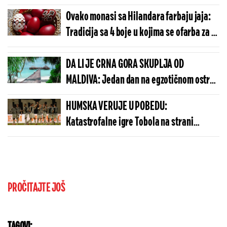
Ovako monasi sa Hilandara farbaju jaja:
Tradicija sa 4 boje u kojima se ofarba za 15
minuta
DA LI JE CRNA GORA SKUPLJA OD
MALDIVA: Jedan dan na egzotičnom ostrvu
može da košta manje nego u Budvi
HUMSKA VERUJE U POBEDU:
Katastrofalne igre Tobola na strani
ulivaju samopouzdanje Partizanu
PROČITAJTE JOŠ
TAGOVI: