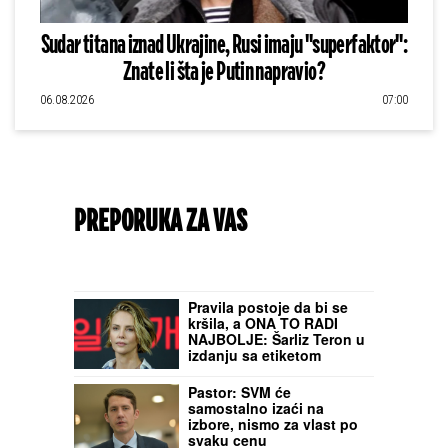
Sudar titana iznad Ukrajine, Rusi imaju "superfaktor":
Znate li šta je Putin napravio?
06.08.2026
07:00
PREPORUKA ZA VAS