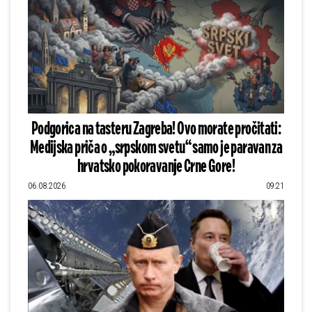
Podgorica na tasteru Zagreba! Ovo morate pročitati:
Medijska priča o „srpskom svetu“ samo je paravan za
hrvatsko pokoravanje Crne Gore!
06.08.2026
09:21