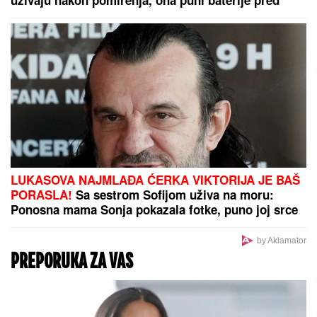
DRAMA NA ADI BOJANI!
Milica i
Terza se SUOČILI NA MORU:
Posvađali se nasred plaže pred
svima, evo zbog čega je odmah
nastao POTPUNI HAOS
Kako da očistite paprike za punjenje, a da ih ne
oštetite: Uz genijalan trik iskusnih domaćica posao
je gotov za tren!