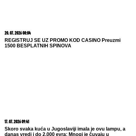
hit?!"
Napravila kolaps u organizmu: Maja
Marinković je zloupotrebila lek čije
je korišćenje strogo propisano
Otkriveno koliko je Dragan Stanković
STARIJI OD VERENICE Aleksandre:
Krili mesecima ovaj podatak, sada se
sve saznalo
by Aklamator