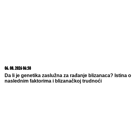
17. 07. 2026 09:41
Skoro svaka kuća u Jugoslaviji imala je ovu lampu, a
danas vredi i do 2.000 evra: Mnogi je čuvaju u
podrumu, a pojma nemaju kakvo blago imaju