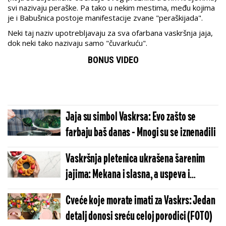
svi nazivaju peraške. Pa tako u nekim mestima, među kojima
je i Babušnica postoje manifestacije zvane "peraškijada".
Neki taj naziv upotrebljavaju za sva ofarbana vaskršnja jaja,
dok neki tako nazivaju samo "čuvarkuću".
BONUS VIDEO
Jaja su simbol Vaskrsa: Evo zašto se
farbaju baš danas - Mnogi su se iznenadili
Vaskršnja pletenica ukrašena šarenim
jajima: Mekana i slasna, a uspeva i
početnicima
Cveće koje morate imati za Vaskrs: Jedan
detalj donosi sreću celoj porodici (FOTO)