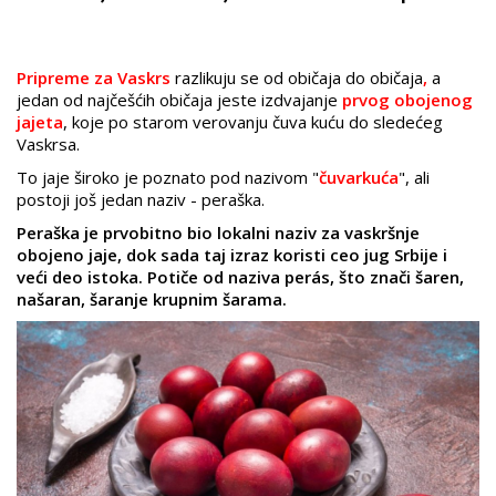
Pripreme za Vaskrs
razlikuju se od običaja do običaja
,
a
jedan od najčešćih običaja jeste izdvajanje
prvog obojenog
jajeta
, koje po starom verovanju čuva kuću do sledećeg
Vaskrsa.
To jaje široko je poznato pod nazivom "
čuvarkuća
", ali
postoji još jedan naziv - peraška.
Peraška je prvobitno bio lokalni naziv za vaskršnje
obojeno jaje, dok sada taj izraz koristi ceo jug Srbije i
veći deo istoka.
Potiče od naziva perás, što znači šaren,
našaran, šaranje krupnim šarama.