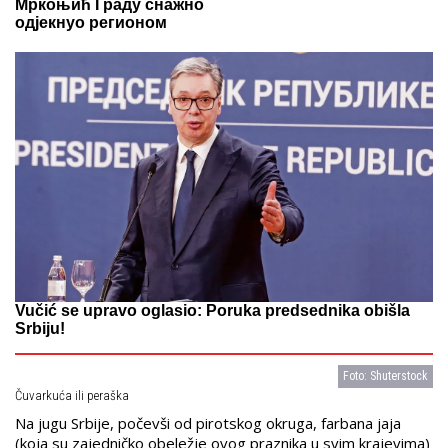
Мркоњић Граду снажно
одјекнуо регионом
Vučić se upravo oglasio: Poruka predsednika obišla
Srbiju!
Foto: Shuterstock
Čuvarkuća ili peraška
Na jugu Srbije, počevši od pirotskog okruga, farbana jaja
(koja su zajedničko obeležje ovog praznika u svim krajevima)