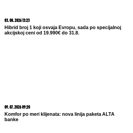
06. 08. 2026 09:14
Svet klizi ka potpunoj katastrofi; Amerika se sprema za
nuklearni rat?
06. 08. 2026 09:08
Промоција књиге мр Александра Вујовића "Залог
за вјечност " у манастиру Стањевићи