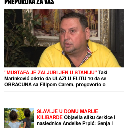
"Mislila sam samo da sam
umorna..." Evo u kakvom
je STANJU Ana Radulović
nakon što joj je POZILO
NASRED ULICE
(VIDEO) DRAGAN UREDIO