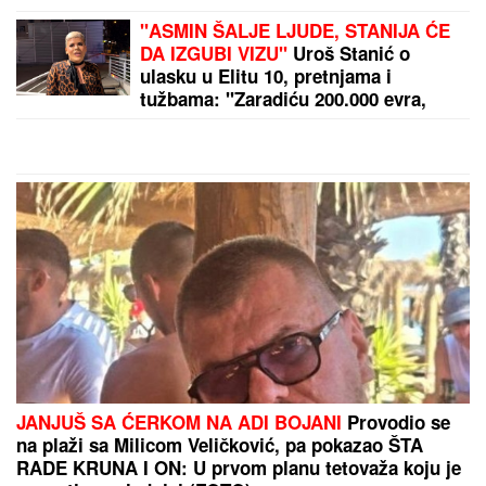
LUKASOVA NAJMLAĐA ĆERKA VIKTORIJA JE BAŠ
PORASLA!
Sa sestrom Sofijom uživa na moru:
Ponosna mama Sonja pokazala fotke, puno joj srce
by Aklamator
PREPORUKA ZA VAS
Ovako danas izgleda ĆERKA SALME HAJEK (59),
koju je glumica dobila u 41. godini: "Plašila sam se
da nikada neću postati majka", zbog deteta htela da