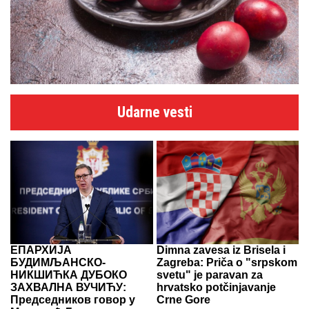
Udarne vesti
ЕПАРХИЈА
Dimna zavesa iz Brisela i
БУДИМЉАНСКО-
Zagreba: Priča o "srpskom
НИКШИЋКА ДУБОКО
svetu" je paravan za
ЗАХВАЛНА ВУЧИЋУ:
hrvatsko potčinjavanje
Председников говор у
Crne Gore