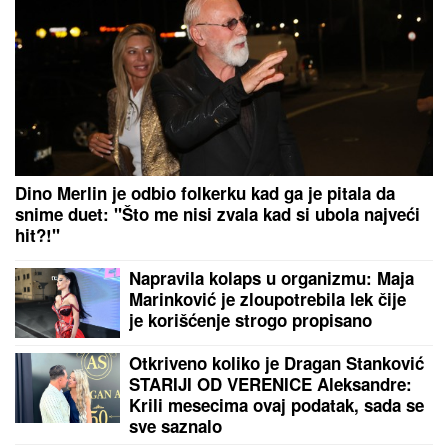
"NEĆE BITI KAO ONA KOJU PIŠU
OČAJNICE"
Jovana Jeremić sprema
haos, o ovome će svi brujati:
Potkačila bivše i sve muškarce
"Voleo bih da me tamo lavica sprovede!" Aneli
Ahmić beži od Filipa Đukića kao đavo od krsta, a on
joj javno upućuje pozive