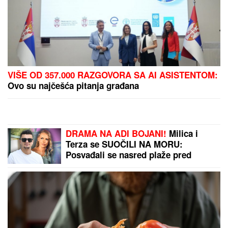
"TO JE TUŽNO, NISAM ZNALA ŠTA JE MORE, PRVI
MOMAK ME ODVEO"
Seka Aleksić na ivici suza
otkrila kada je prvi put otišla na letovanje i umalo se
rasplakala
Deluju rezervisano, nedostupno i
hladno, a istina je sasvim drugačija:
Oni su NAJROMANTIČNIJI
HOROSKOPSKI ZNACI, i ako su vas
izabrali - pravi ste SREĆNIK!