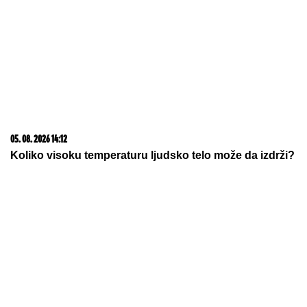
25.000 kupaca već kupuje uz PerSu Extra. A ti? Saznaj
više
05. 08. 2026 06:45
Šta dete nasleđuje od oca, a šta od majke? Sve što
treba da znate o genetici