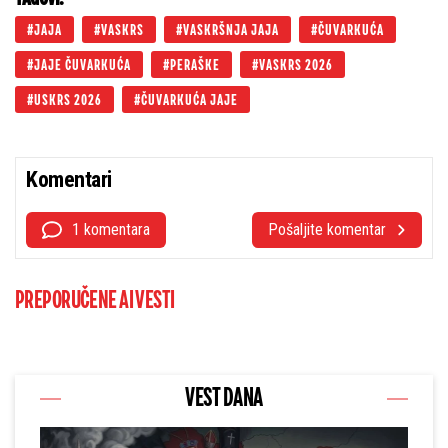
JAJA
VASKRS
VASKRŠNJA JAJA
ČUVARKUĆA
JAJE ČUVARKUĆA
PERAŠKE
VASKRS 2026
USKRS 2026
ČUVARKUĆA JAJE
Komentari
1 komentara
Pošaljite komentar
PREPORUČENE AI VESTI
VEST DANA