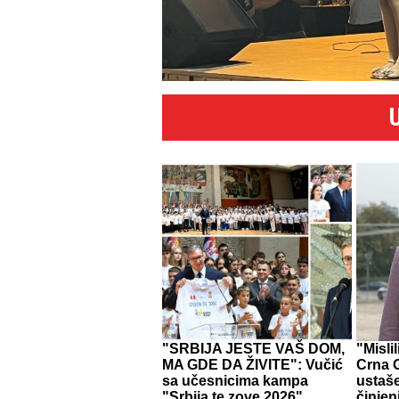
"SRBIJA JESTE VAŠ DOM,
"Misli
MA GDE DA ŽIVITE": Vučić
Crna G
sa učesnicima kampa
ustaš
"Srbija te zove 2026"
činjen