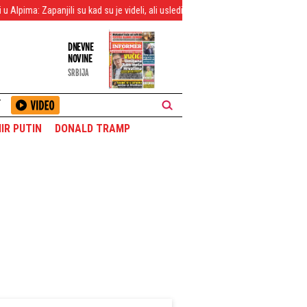
li su kad su je videli, ali usledilo je još veće iznenađenje
Noćenje plaća 6.
DNEVNE
NOVINE
SRBIJA
T
IR PUTIN
DONALD TRAMP