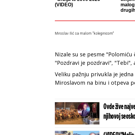
(VIDEO)
malog 
drugih
Miroslav Ilić sa malom "koleginicom"
N
izale su se pesme "Polomiću ča
"Pozdravi je pozdravi", "Tebi",
Veliku pažnju privukla je jedna
Miroslavom na binu i otpeva p
Ovde žive najve
njihovoj seoskoj