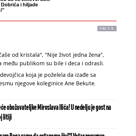
Dobrića i hiljade
!"
Foto: S. B.
še od kristala", "Nije život jedna žena",
 a među publikom su bile i deca i odrasli.
 devojčica koja je poželela da izađe sa
esmu njegove koleginice Ane Bekute.
će obožavateljke Miroslava Ilića! U nedelju je gost na
 litiji