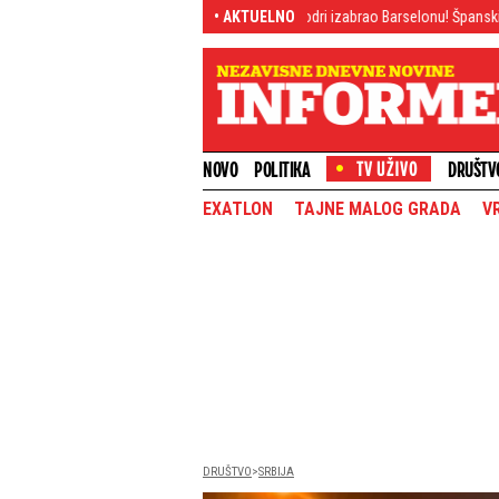
dio ovo
Bomba decenije: Rodri izabrao Barselonu! Španski velemajstor zap
• AKTUELNO
NOVO
POLITIKA
DRUŠTV
EXATLON
TAJNE MALOG GRADA
V
DRUŠTVO
SRBIJA