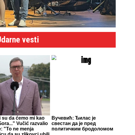
Udarne vesti
li su da ćemo mi kao
Вучевић: Ђилас је
ora..." Vučić razvalio
свестан да је пред
e: "To ne menja
политичким бродоломом
icu da su zlikovci ubili