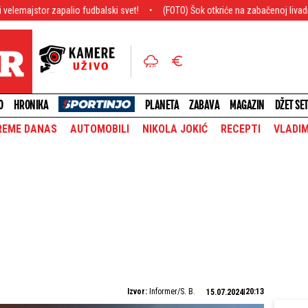
alio fudbalski svet!
(FOTO) Šok otkriće na zabačenoj livadi u Alpima: Zapanji
O
HRONIKA
PLANETA
ZABAVA
MAGAZIN
DŽET SE
REME DANAS
AUTOMOBILI
NIKOLA JOKIĆ
RECEPTI
VLADIM
Izvor:
Informer/S. B.
20:13
15.07.2024