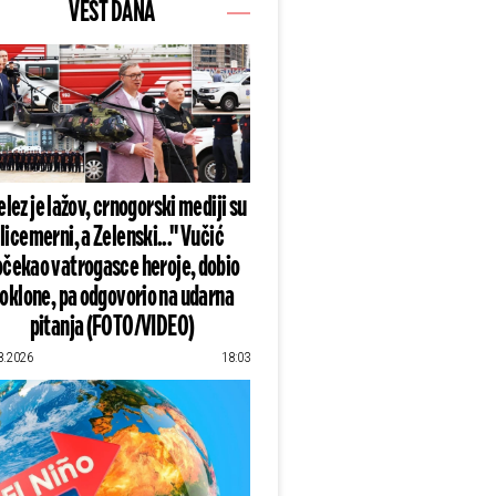
VEST DANA
lez je lažov, crnogorski mediji su
licemerni, a Zelenski..." Vučić
čekao vatrogasce heroje, dobio
oklone, pa odgovorio na udarna
pitanja (FOTO/VIDEO)
8.2026
18:03