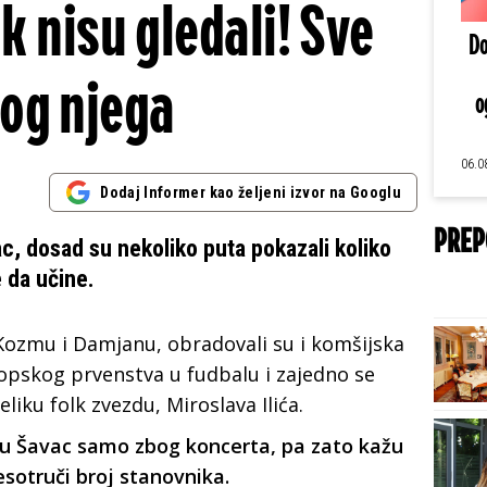
k nisu gledali! Sve
Do
og njega
o
06.0
Dodaj Informer kao željeni izvor na Googlu
PREP
c, dosad su nekoliko puta pokazali koliko
 da učine.
Kozmu i Damjanu, obradovali su i komšijska
Evropskog prvenstva u fudbalu i zajedno se
eliku folk zvezdu, Miroslava Ilića.
e u Šavac samo zbog koncerta, pa zato kažu
esotruči broj stanovnika.