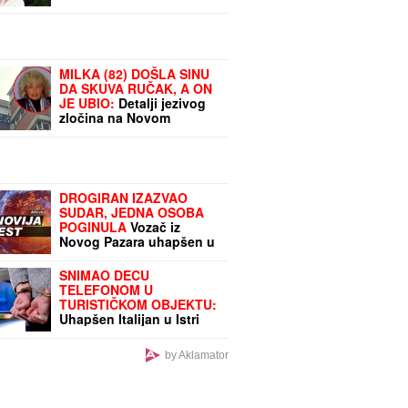
Radulović otkrila kako ju
je povredila rijaliti
zvezda: "Kako radite,
TOME SE I NADAJTE!"
MILKA (82) DOŠLA SINU
DA SKUVA RUČAK, A ON
JE UBIO:
Detalji jezivog
zločina na Novom
Beogradu, Zoran
pokušao da skoči sa
terase na 7. spratu
DROGIRAN IZAZVAO
SUDAR, JEDNA OSOBA
POGINULA
Vozač iz
Novog Pazara uhapšen u
Ulcinju: U nesreći dvoje
povređeno
SNIMAO DECU
TELEFONOM U
TURISTIČKOM OBJEKTU:
Uhapšen Italijan u Istri
by Aklamator