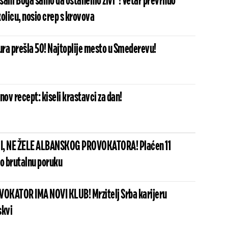
sam Boga samo da ostanemo živi"! Vetar prevrnuo
olicu, nosio crep s krovova
ra prešla 50! Najtoplije mesto u Smederevu!
nov recept: kiseli krastavci za dan!
I, NE ŽELE ALBANSKOG PROVOKATORA! Plaćen 11
io brutalnu poruku
OKATOR IMA NOVI KLUB! Mrzitelj Srba karijeru
skvi