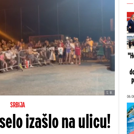
"He
do
p
S. B.
06.0
SRBIJA
selo izašlo na ulicu!