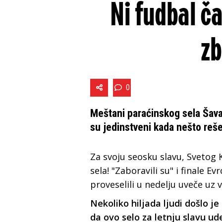
Ni fudbal ča
zb
0
Meštani paraćinskog sela Šava
su jedinstveni kada nešto reše
Za svoju seosku slavu, Svetog 
sela! "Zaboravili su" i finale 
proveselili u nedelju uveče uz v
Nekoliko hiljada ljudi došlo j
da ovo selo za letnju slavu ud