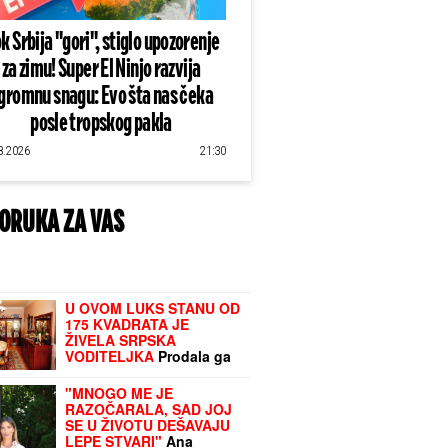
k Srbija "gori", stiglo upozorenje
za zimu! Super El Ninjo razvija
gromnu snagu: Evo šta nas čeka
posle tropskog pakla
8.2026
21:30
ORUKA ZA VAS
U OVOM LUKS STANU OD
175 KVADRATA JE
ŽIVELA SRPSKA
VODITELJKA
Prodala ga
za POLA MILIONA evra,
pa iz centra Beograda
"MNOGO ME JE
otišla na Voždovac:
RAZOČARALA, SAD JOJ
"Odluku donela na
SE U ŽIVOTU DEŠAVAJU
brzinu"
LEPE STVARI"
Ana