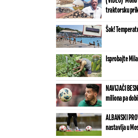
(VIDEO)"Molio 
traktorsku prik
Šok! Temperatu
Isprobajte Mila
NAVIJAČI BESN
miliona pa dob
ALBANSKI PROV
nastavlja u Mo