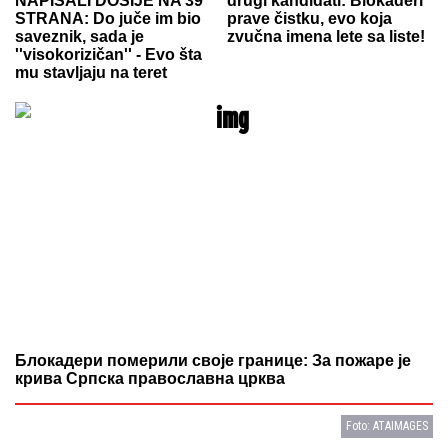
NAPISALI DOSIJE NA 39
drugi kandidati: Blokaderi
STRANA: Do juče im bio
prave čistku, evo koja
saveznik, sada je
zvučna imena lete sa liste!
''visokorizičan'' - Evo šta
mu stavljaju na teret
Блокадери померили своје границе: За пожаре је
крива Српска православна црква
Foto: ATAIMAGES