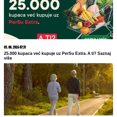
08. 08. 2026 02:28
Više me razume i popusti: Asmin otkrio ko je bolji
čovek Mevlida ili Mustafa, pa izneo da li planira dete sa
Majom! (VIDEO)
07. 08. 2026 09:14
Сазнања „Политике”: Црна Гора следећа у војном
савезу Загреба, Тиране и Приштине