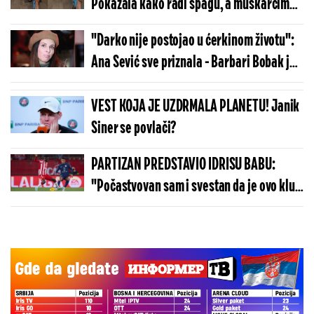
Pokazala kako radi špagu, a muškarcima
pale vilice (VIDEO)
"Darko nije postojao u ćerkinom životu":
Ana Sević sve priznala - Barbari Bobak je
beskrajno zahvalna
VEST KOJA JE UZDRMALA PLANETU! Janik
Siner se povlači?
PARTIZAN PREDSTAVIO IDRISU BABU:
"Počastvovan sam i svestan da je ovo klub
sa velikom istorijom"