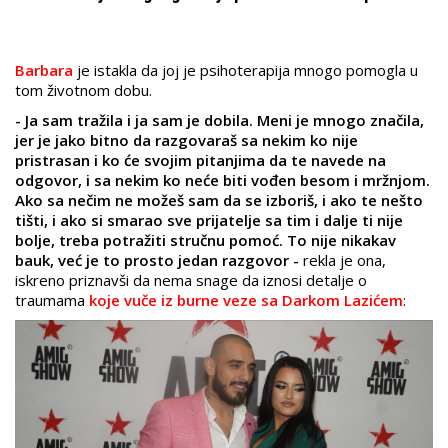
Barbara
je istakla da joj je psihoterapija mnogo pomogla u
tom životnom dobu.
- Ja sam tražila i ja sam je dobila. Meni je mnogo značila,
jer je jako bitno da razgovaraš sa nekim ko nije
pristrasan i ko će svojim pitanjima da te navede na
odgovor, i sa nekim ko neće biti vođen besom i mržnjom.
Ako sa nečim ne možeš sam da se izboriš, i ako te nešto
tišti, i ako si smarao sve prijatelje sa tim i dalje ti nije
bolje, treba potražiti stručnu pomoć. To nije nikakav
bauk, već je to prosto jedan razgovor -
rekla je ona,
iskreno priznavši da nema snage da iznosi detalje o
traumama
koje vuče iz burne veze sa Darkom Lazićem
: