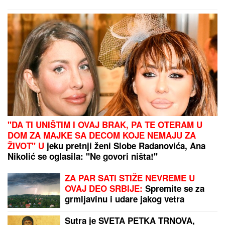
Ako držite ventilator tik uz krevet,
PRAVITE VELIKU GREŠKU:
Narušavate zdravlje, a nećete se ni
rashladiti - OVO DUGME malo ko
koristi, a pravi najveću razliku