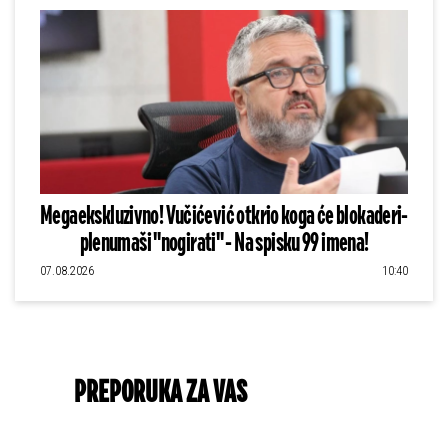
Megaekskluzivno! Vučićević otkrio koga će blokaderi-
plenumaši "nogirati" - Na spisku 99 imena!
07.08.2026
10:40
PREPORUKA ZA VAS