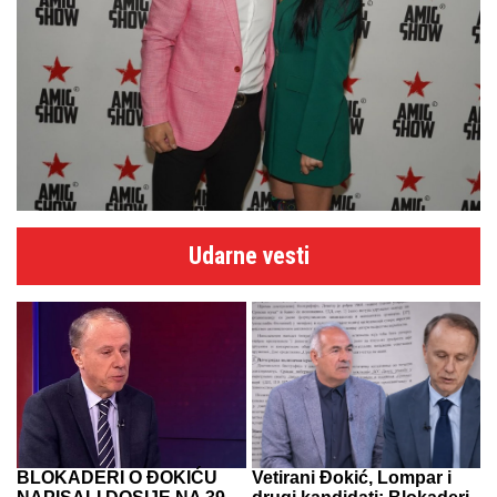
Udarne vesti
BLOKADERI O ĐOKIĆU
Vetirani Đokić, Lompar i