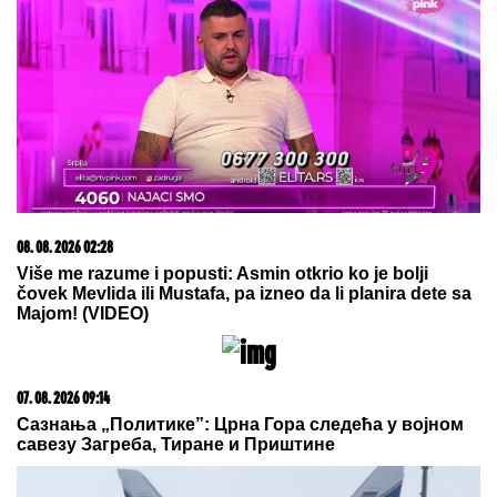
"DOLAZILA JE KOD NJEGA"
Aneli
Ahmić DOBILA PREPISKE Filipa
Đukića i bivše cimerke, mislili da
niko neće saznati: "SVE DOĐE DO
MENE!"