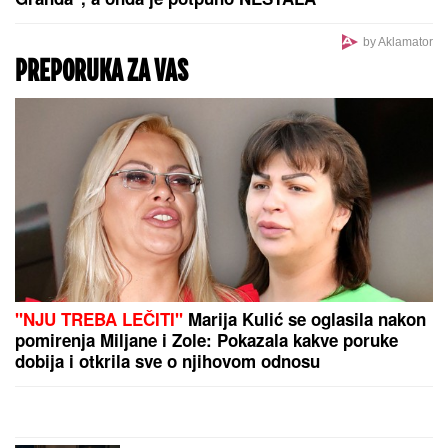
"OVO JE UBISTVO U AFEKTU,
REKONSTRUKCIJA ĆE OTKRITI KOJI
JE UDARAC BIO FATALAN!"
Stručnjaci o zločinu na Novom
Beogradu: Da li je tragedija mogla
biti sprečena?
"DA TI UNIŠTIM I OVAJ BRAK, PA TE OTERAM U
DOM ZA MAJKE SA DECOM KOJE NEMAJU ZA
ŽIVOT" U
jeku pretnji ženi Slobe Radanovića, Ana
Nikolić se oglasila: "Ne govori ništa!"