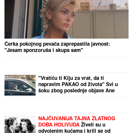
Narušavate zdravlje, a nećete se ni
rashladiti - OVO DUGME malo ko
koristi, a pravi najveću razliku
TAMARA ĐURIĆ DAJE 560.000 EVRA KAO JEMSTVO
ZA BIVŠEG MUŽA
Želi da se brani sa slobode:
"Verujem da bi i on to uradio za mene", ovo su svi
detalji
GRČKO LETO ŽENE OGNJENA
AMIDŽIĆA!
Mina ističe GOLE NOGE,
u kadar upala i jahta: Tek da je vidite
u MINI BIKINIJU (FOTO)
Slavlje u domu Davida Dragojevića:
Život im se promenio potpuno!