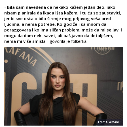
- Bila sam navedena da nekako kažem jedan deo, iako
nisam planirala da ikada išta kažem, i tu ću se zaustaviti,
jer bi sve ostalo bilo širenje mog prljavog veša pred
ljudima, a nema potrebe. Ko god želi sa mnom da
porazgovara i ko ima sličan problem, može da mi se javi i
mogu da dam neki savet, ali baš javno da detaljišem,
nema mi više smisla
- govorila je folkerka.
Foto: ATAIMAGES