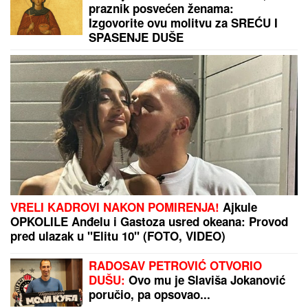
Dnevni horoskop za subotu, 8.
avgust: Škorpija brine zbog
DVOSMISLENE PORUKE, a NJIMA će
teško pasti emotivna opomena