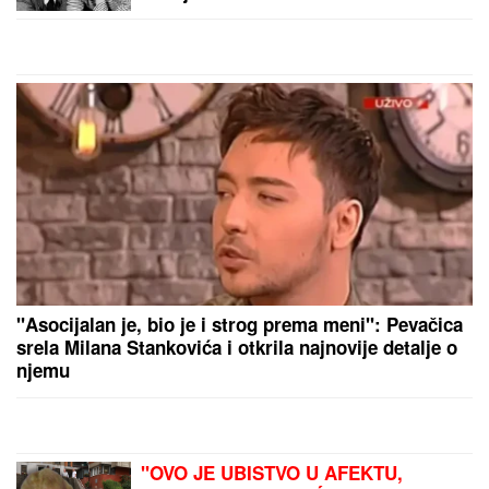
(FOTO)
Ćerka pokojnog pevača zaprepastila javnost:
"Jesam sponzoruša i skupa sam"
(VIDEO) PRIŠAO JE ŽENI SA LEĐA I
POVUKAO JE ZA VRAT
Tinejdžer
(19) otimao lančiće po Novom Sadu,
a onda je usledio ŠOK
"Vratiću ti Kiju za vrat, da ti
napravim PAKAO od života" Svi u