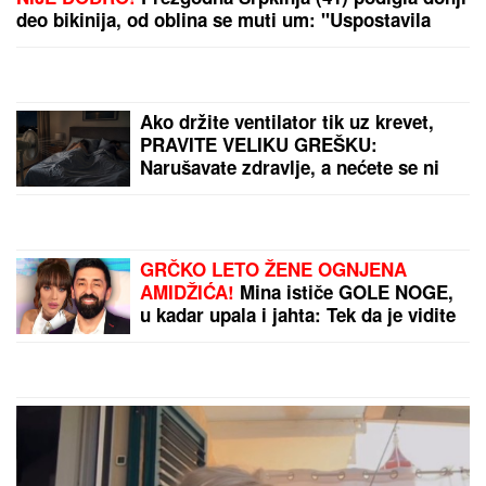
SNIMA SE DOK NAMEŠTA KUPAĆI, MUŠKARCIMA
NIJE DOBRO!
Prezgodna Srpkinja (41) podigla donji
deo bikinija, od oblina se muti um: "Uspostavila
kontakt sa telom" (FOTO)
Snimak muslimanskog para sa plaže
izazvao haos na internetu: Jedni
brane njihov izbor, drugi ne mogu da
veruju!
Ako držite ventilator tik uz krevet,
PRAVITE VELIKU GREŠKU: