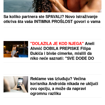
BEBU
Saša Popović joj dao otkaz u "Zvezdama
Granda", a onda je potpuno NESTALA
by Aklamator
PREPORUKA ZA VAS
"NJU TREBA LEČITI"
Marija Kulić se oglasila nakon
pomirenja Miljane i Zole: Pokazala kakve poruke
dobija i otkrila sve o njihovom odnosu