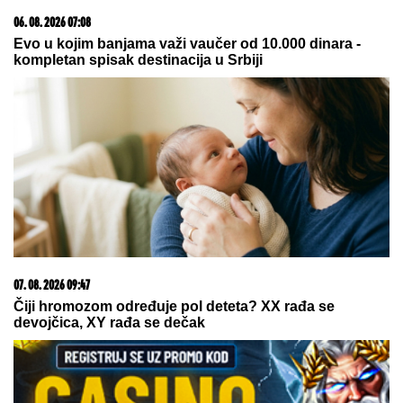
07. 08. 2026 21:43
Detalji drame na nemačkom aerodromu: Vozač nogom
izbacio dron sa eksplozivom FOTO