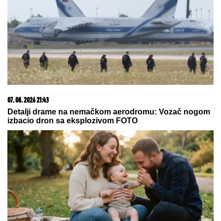
Reklame vas izluđuju? Većina
korisnika Androida nikada ne uključi
ovu opciju, a može da napravi
ogromnu razliku