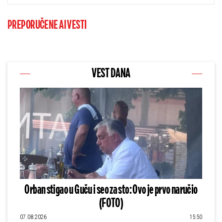
PREPORUČENE AI VESTI
VEST DANA
Orban stigao u Guču i seo za sto: Ovo je prvo naručio
(FOTO)
07.08.2026
15:50