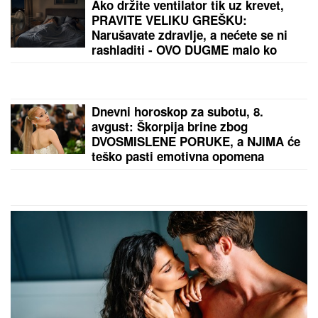
DOBIJENA GENETSKI MODIFIKOVANA SALATA:
Od
sada ćemo je zvati mesna?!
OD SUPRUGA JE DOŽIVELA NASILJE, IZGUBILA JE