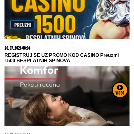
05. 08. 2026 06:45
Šta dete nasleđuje od oca, a šta od majke? Sve što
treba da znate o genetici
VIDEO
06. 08. 2026 09:39
Marija (3) se igrala u dvorištu i samo je nestala: Posle
42 godine otac je pronašao, zanemeo je kada je saznao
gde je bila