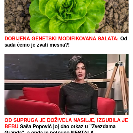
SERGEJA TRIFUNOVIĆA,
nije
očekivala da će je OVO SAČEKATI u
tržnom centru!
"Asocijalan je, bio je i strog prema meni": Pevačica
srela Milana Stankovića i otkrila najnovije detalje o
njemu
Cveće će vam trajati duplo duže:
Samo dodajte ove dve stvari u vodu i
razlika je neverovatna