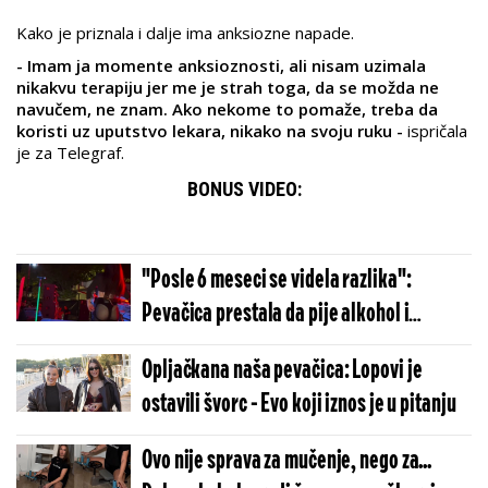
Kako je priznala i dalje ima anksiozne napade.
- Imam ja momente anksioznosti, ali nisam uzimala
nikakvu terapiju jer me je strah toga, da se možda ne
navučem, ne znam. Ako nekome to pomaže, treba da
koristi uz uputstvo lekara, nikako na svoju ruku -
ispričala
je za Telegraf.
BONUS VIDEO:
"Posle 6 meseci se videla razlika":
Pevačica prestala da pije alkohol i
doživela veliku promenu
Opljačkana naša pevačica: Lopovi je
ostavili švorc - Evo koji iznos je u pitanju
Ovo nije sprava za mučenje, nego za...