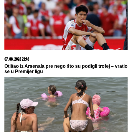
Sutra je SVETA PETKA TRNOVA,
praznik posvećen ženama:
Izgovorite ovu molitvu za SREĆU I
SPASENJE DUŠE
VRELI KADROVI NAKON POMIRENJA!
Ajkule
OPKOLILE Anđelu i Gastoza usred okeana: Provod
pred ulazak u "Elitu 10" (FOTO, VIDEO)
RADOSAV PETROVIĆ OTVORIO
DUŠU:
Ovo mu je Slaviša Jokanović