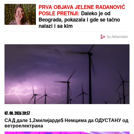
Sa koliko partnera ste SPAVALI? Novo istraživanje
otkriva šta vaša INTIMNA PROŠLOST govori o vama