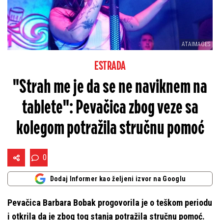
ATAIMAGES
ESTRADA
"Strah me je da se ne naviknem na
tablete": Pevačica zbog veze sa
kolegom potražila stručnu pomoć
0
Dodaj Informer kao željeni izvor na Googlu
Pevačica Barbara Bobak progovorila je o teškom periodu
i otkrila da je zbog tog stanja potražila stručnu pomoć.