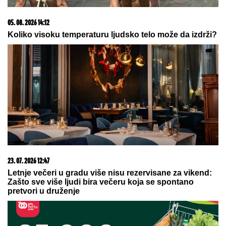
poručio, pa opsovao...
PRVA OBJAVA JELENE RADANOVIĆ
POSLE PRETNJI:
Daleko je od
Beograda, pokazala i gde se tačno
nalazi i sa kim
by Aklamator
07. 08. 2026 20:57
САД дале 1,2милијарде$ Немцима да ОДУСТАНУ од
ветроелектрана