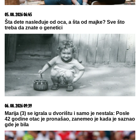
"DA TI UNIŠTIM I OVAJ BRAK, PA TE OTERAM U
DOM ZA MAJKE SA DECOM KOJE NEMAJU ZA
ŽIVOT" U
jeku pretnji ženi Slobe Radanovića, Ana
Nikolić se oglasila: "Ne govori ništa!"
ZA PAR SATI STIŽE NEVREME U
OVAJ DEO SRBIJE:
Spremite se za
grmljavinu i udare jakog vetra