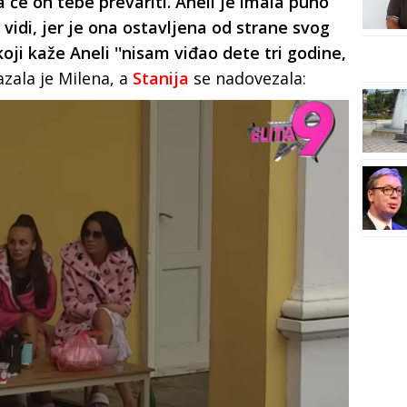
a će on tebe prevariti. Aneli je imala puno
idi, jer je ona ostavljena od strane svog
koji kaže Aneli ''nisam viđao dete tri godine,
kazala je Milena, a
Stanija
se nadovezala: