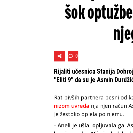
šok optužbe
nje
0
Rijaliti učesnica Stanija Dobro
"Eliti 9" da su je Asmin Durdži
Rat bivših partnera besni od kak
nizom uvreda
nja njen račun A
je žestoko oplela po njemu.
- Aneli je ušla, opljuvala ga. 