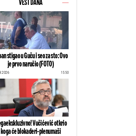
VEST DANA
an stigao u Guču i seo za sto: Ovo
je prvo naručio (FOTO)
8.2026
15:50
gaekskluzivno! Vučićević otkrio
koga će blokaderi-plenumaši