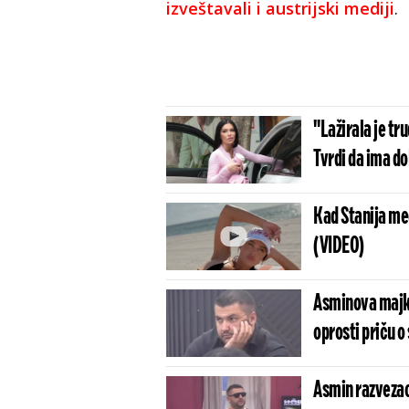
izveštavali i austrijski mediji
.
"Lažirala je tr
Tvrdi da ima d
Kad Stanija med
(VIDEO)
Asminova majka
oprosti priču o 
Asmin razvezao 