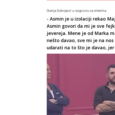
Stanija Dobrojević u razgovoru sa cimerima
- Asmin je u izolaciji rekao Maj
Asmin govori da mi je sve fejk,
jevereja. Mene je od Marka ma
nešto davao, sve mi je na nos 
udarati na to što je davao, je