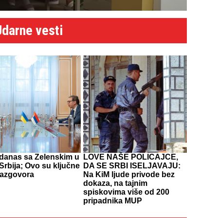
Udarne vesti
 danas sa Zelenskim u
LOVE NAŠE POLICAJCE,
 Srbija; Ovo su ključne
DA SE SRBI ISELJAVAJU:
razgovora
Na KiM ljude privode bez
dokaza, na tajnim
spiskovima više od 200
pripadnika MUP