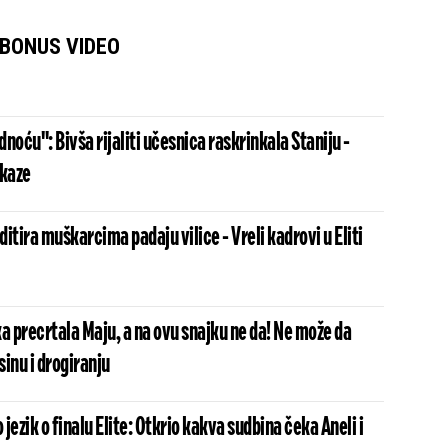
BONUS VIDEO
udnoću": Bivša rijaliti učesnica raskrinkala Staniju -
okaze
itira muškarcima padaju vilice - Vreli kadrovi u Eliti
 precrtala Maju, a na ovu snajku ne da! Ne može da
sinu i drogiranju
jezik o finalu Elite: Otkrio kakva sudbina čeka Aneli i