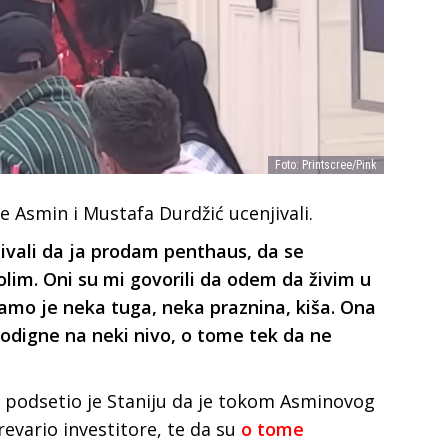
Foto: Printscree/Pink
 je Asmin i Mustafa Durdžić ucenjivali.
jivali da ja prodam penthaus, da se
im. Oni su mi govorili da odem da živim u
amo je neka tuga, neka praznina, kiša. Ona
podigne na neki nivo, o tome tek da ne
ca podsetio je Staniju da je tokom Asminovog
revario investitore, te da su
o tome