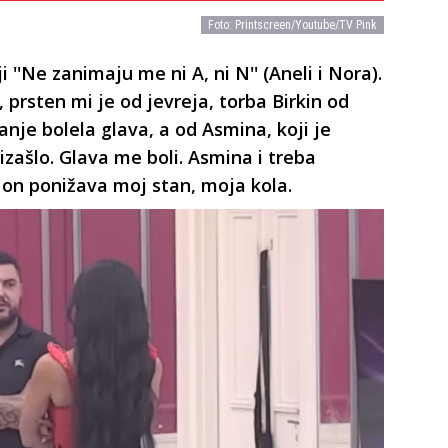
Foto: Printscreen/Youtube/TV Pink
i ''Ne zanimaju me ni A, ni N'' (Aneli i Nora).
 prsten mi je od jevreja, torba Birkin od
nje bolela glava, a od Asmina, koji je
izašlo. Glava me boli. Asmina i treba
r on ponižava moj stan, moja kola.