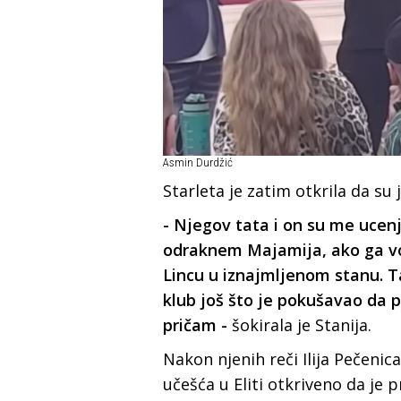
Asmin Durdžić
Starleta je zatim otkrila da su
- Njegov tata i on su me ucen
odraknem Majamija, ako ga vol
Lincu u iznajmljenom stanu. T
klub još što je pokušavao da 
pričam -
šokirala je Stanija.
Nakon njenih reči Ilija Pečeni
učešća u Eliti otkriveno da je p