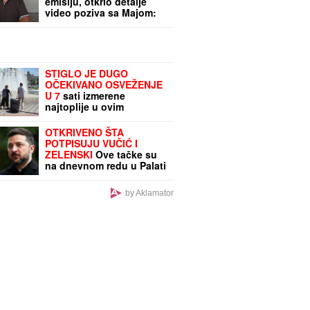
emisiju, otkrio detalje
video poziva sa Majom:
"Mevlida je ljuta na nju"
STIGLO JE DUGO
OČEKIVANO OSVEŽENJE
U 7
sati izmerene
najtoplije u ovim
mestima: RHMZ upozorio
šta nas čeka OVA DVA
OTKRIVENO ŠTA
DANA
POTPISUJU VUČIĆ I
ZELENSKI
Ove tačke su
na dnevnom redu u Palati
Srbija, a evo kada se
tačno sastaju dvojica
by Aklamator
lidera