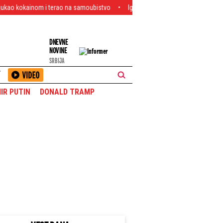
 i terao na samoubistvo
Igrao se "GTA" po beogradskim parkinzima: Tinejdžer
DNEVNE
NOVINE
SRBIJA
T
IR PUTIN
DONALD TRAMP