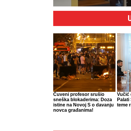
Čuveni profesor srušio
Vučić
sneška blokaderima: Doza
Palati
istine na Novoj S o davanju
teme 
novca građanima!