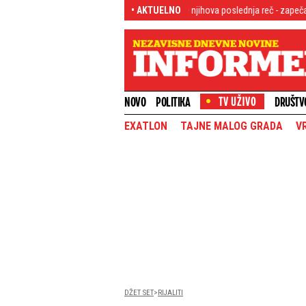
Hitno se oglasili Iranci! Ovo je njihova poslednja reč - zapečatili
• AKTUELNO
Fiziote
NOVO
POLITIKA
DRUŠTV
EXATLON
TAJNE MALOG GRADA
V
DŽET SET
RIJALITI