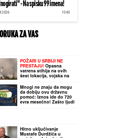
"nogirati" - Na spisku 99 imena!
8.2026
10:40
ORUKA ZA VAS
POŽARI U SRBIJI NE
PRESTAJU!
Opasna
vatrena stihija na ovih
šest lokacija, vojska na
nogama u Deliblatskoj
peščari: Evo gde je
Mnogi ne znaju da mogu
najkritičnije (VIDEO)
da dobiju ovu državnu
pomoć: Iznos ide do 720
evra mesečno! Zašto ljudi
masovno čekaju na
rešenje u Hrvatskoj
Hitno uključivanje
Mustafe Durdžića u