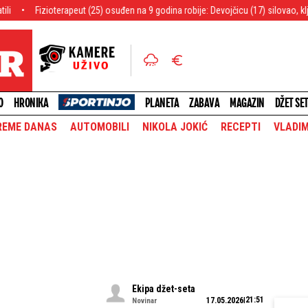
rapeut (25) osuđen na 9 godina robije: Devojčicu (17) silovao, kljukao kokainom
O
HRONIKA
PLANETA
ZABAVA
MAGAZIN
DŽET SE
REME DANAS
AUTOMOBILI
NIKOLA JOKIĆ
RECEPTI
VLADIM
Ekipa džet-seta
21:51
17.05.2026
Novinar