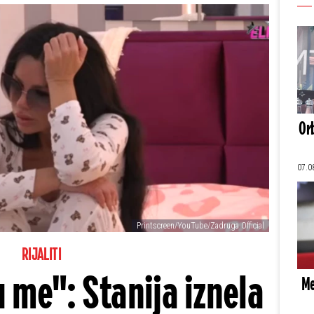
Orb
07.0
Printscreen/YouTube/Zadruga Official
RIJALITI
u me": Stanija iznela
Me