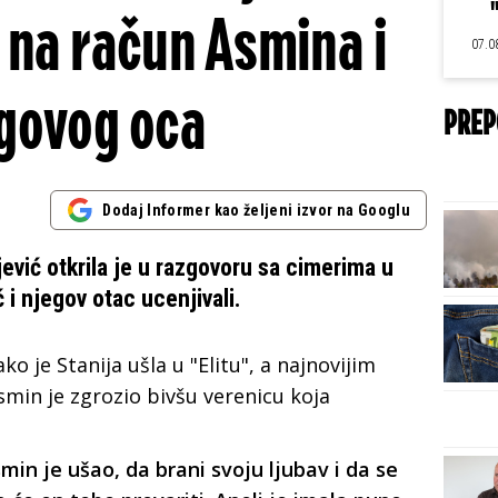
 na račun Asmina i
07.0
govog oca
PREP
Dodaj Informer kao željeni izvor na Googlu
jević otkrila je u razgovoru sa cimerima u
ć i njegov otac ucenjivali.
o je Stanija ušla u "Elitu", a najnovijim
smin je zgrozio bivšu verenicu koja
Asmin je ušao, da brani svoju ljubav i da se