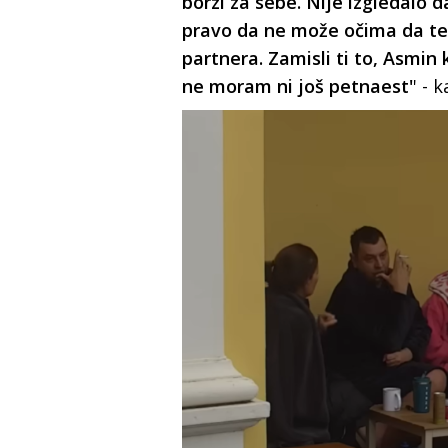
borzi za sebe. Nije izgledalo d
pravo da ne može očima da te v
partnera. Zamisli ti to, Asmin 
ne moram ni još petnaest'
' - 