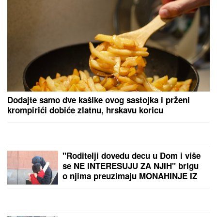
Dodajte samo dve kašike ovog sastojka i prženi
krompirići dobiće zlatnu, hrskavu koricu
"Roditelji dovedu decu u Dom i više
se NE INTERESUJU ZA NJIH" brigu
o njima preuzimaju MONAHINJE IZ
POMORAVLJA koje su im i OTAC I
MAJKA! Veruje se da ih SVETA
PETKA ČUVA - priča koju svi treba
da znaju