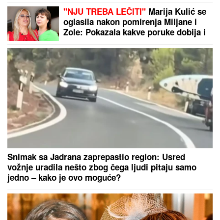
"NJU TREBA LEČITI"
Marija Kulić se
oglasila nakon pomirenja Miljane i
Zole: Pokazala kakve poruke dobija i
otkrila sve o njihovom odnosu
Snimak sa Jadrana zaprepastio region: Usred
vožnje uradila nešto zbog čega ljudi pitaju samo
jedno – kako je ovo moguće?