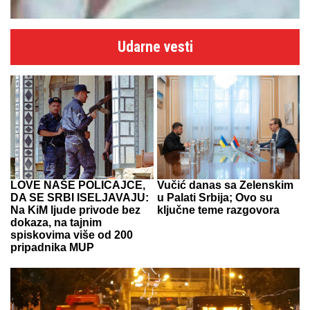
Udarne vesti
LOVE NAŠE POLICAJCE,
Vučić danas sa Zelenskim
DA SE SRBI ISELJAVAJU:
u Palati Srbija; Ovo su
Na KiM ljude privode bez
ključne teme razgovora
dokaza, na tajnim
spiskovima više od 200
pripadnika MUP