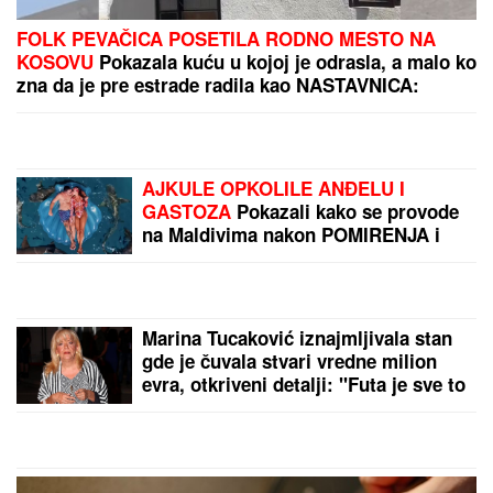
FOLK PEVAČICA POSETILA RODNO MESTO NA
KOSOVU
Pokazala kuću u kojoj je odrasla, a malo ko
zna da je pre estrade radila kao NASTAVNICA:
"Svaki put plačem" (VIDEO)
AJKULE OPKOLILE ANĐELU I
GASTOZA
Pokazali kako se provode
na Maldivima nakon POMIRENJA i
pred njen ulazak u "Elitu 10" -
komentari samo pljušte (VIDEO)
Marina Tucaković iznajmljivala stan
gde je čuvala stvari vredne milion
evra, otkriveni detalji: "Futa je sve to
stavio u crne kese"