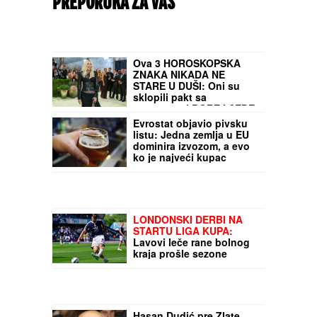
PREPORUKA ZA VAS
Ova 3 HOROSKOPSKA
ZNAKA NIKADA NE
STARE U DUŠI: Oni su
sklopili pakt sa
vremenom i BORE I SEDE
im ne mogu ništa
Evrostat objavio pivsku
listu: Jedna zemlja u EU
dominira izvozom, a evo
ko je najveći kupac
LONDONSKI DERBI NA
STARTU LIGA KUPA:
Lavovi leče rane bolnog
kraja prošle sezone
Hasan Dudić pre Zlate