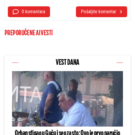
0 komentara
Pošaljite komentar
PREPORUČENE AI VESTI
VEST DANA
Orban stigao u Guču i seo za sto: Ovo je prvo naručio