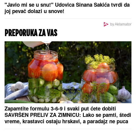
"Javio mi se u snu!" Udovica Sinana Sakića tvrdi da
joj pevač dolazi u snove!
by Aklamator
PREPORUKA ZA VAS
Zapamtite formulu 3-6-9 i svaki put ćete dobiti
SAVRŠEN PRELIV ZA ZIMNICU: Lako se pamti, štedi
vreme, krastavci ostaju hrskavi, a paradajz ne puca