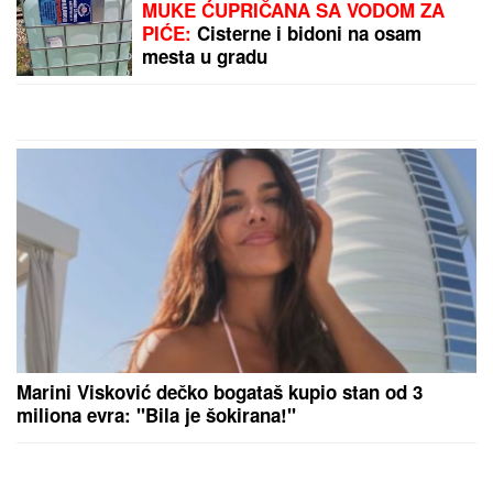
MUKE ĆUPRIČANA SA VODOM ZA
PIĆE:
Cisterne i bidoni na osam
mesta u gradu
Marini Visković dečko bogataš kupio stan od 3
miliona evra: "Bila je šokirana!"