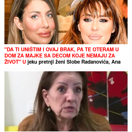
"DA TI UNIŠTIM I OVAJ BRAK, PA TE OTERAM U
DOM ZA MAJKE SA DECOM KOJE NEMAJU ZA
ŽIVOT" U
jeku pretnji ženi Slobe Radanovića, Ana
Nikolić se oglasila: "Ne govori ništa!"