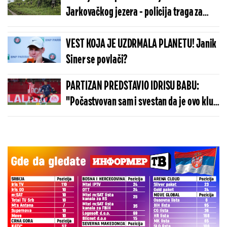
Jarkovačkog jezera - policija traga za
telom Aleksandra Nešovića (FOTO/VIDEO)
VEST KOJA JE UZDRMALA PLANETU! Janik
Siner se povlači?
PARTIZAN PREDSTAVIO IDRISU BABU:
"Počastvovan sam i svestan da je ovo klub
sa velikom istorijom"