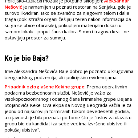
Policijsko-tužilački mozaik je potpuno sklopljen:
Aleksandar
Nešović
je namamljen u poznati restoran na Senjaku, gde je
surovo likvidiran. Iako se zvanično za njegovim telom i dalje
traga (dok istražni organi češljaju teren nakon informacija da
su ga se ubice otarasile), prikupljeni materijalni dokazi u
samom lokalu - poput čaura kalibra 9 mm i tragova krvi - ne
ostavljaju prostor za sumnju.
Ko je bio Baja?
Ime Aleksandra Nešovića Baje dobro je poznato u krugovima
beogradskog podzemlja, ali i policijskim evidencijama.
Pripadnik ozloglašene Kekine grupe
: Prema operativnim
podacima bezbednosnih službi, Nešović je važio za
visokopozicioniranog i odanog člana kriminalne grupe Dejana
Stojanovića Keke. Ova ekipa sa Novog Beograda važila je za
jednu od najsurovijih formiranih tokom devedesetih godina,
a u javnosti je bila poznata po tome što je "uslov za ulazak u
grupu bio da kandidat iza sebe već ima izvršeno ubistvo ili
pokušaj ubistva".