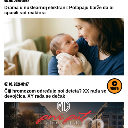
08. 08. 2026 06:47
Drama u nuklearnoj elektrani: Potapaju barže da bi
spasili rad reaktora
07. 08. 2026 09:47
VIDEO
Čiji hromozom određuje pol deteta? XX rađa se
devojčica, XY rađa se dečak