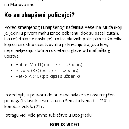
na Mariovo ime.
Ko su uhapšeni policajci?
Pored smenjenog i uhapšenog načelnika Veselina Milića (koji
je jedini u prvom mahu izneo odbranu, dok su ostali ćutali),
iza rešetaka se našla još trojica aktivnih policijskih službenika
koji su direktno učestvovali u prikrivanju tragova krvi,
neprijavljivanju zločina i okretanju glave od mafijaškog
ubistva:
Boban M. (41) (policijski službenik)
Savo S. (33) (policijski službenik)
Petko P. (46) (policijski službenik)
Pored njih, u pritvoru do 30 dana nalaze se i osumnjičeni
pomagači vlasnik restorana na Senjaku Nenad L. (50) i
konobar Vuk Š. (21) .
Istragu vidi Više javno tužilaštvo u Beogradu.
BONUS VIDEO