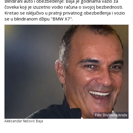
Blindirani auto i obezbeđenje: Baja je godinama važio za
čoveka koji je izuzetno vodio računa o svojoj bezbednosti.
Kretao se isključivo u pratnji privatnog obezbeđenja i vozio
se u blindiranom džipu "BMW X7".
Foto: Društvene mreže
Aleksandar Nešović Baja