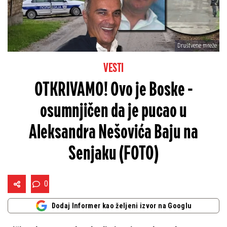
Društvene mreže
VESTI
OTKRIVAMO! Ovo je Boske -
osumnjičen da je pucao u
Aleksandra Nešovića Baju na
Senjaku (FOTO)
0
Dodaj Informer kao željeni izvor na Googlu