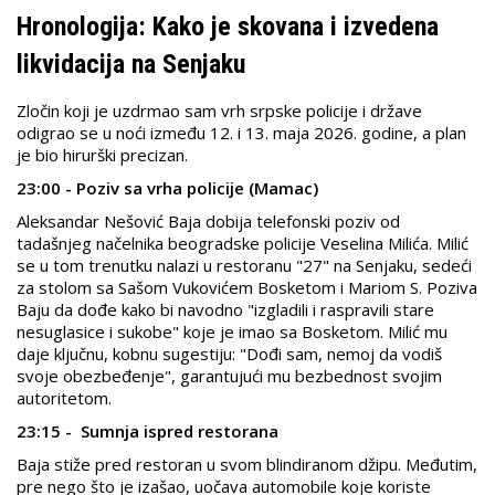
Hronologija: Kako je skovana i izvedena
likvidacija na Senjaku
Zločin koji je uzdrmao sam vrh srpske policije i države
odigrao se u noći između 12. i 13. maja 2026. godine, a plan
je bio hirurški precizan.
23:00 - Poziv sa vrha policije (Mamac)
Aleksandar Nešović Baja dobija telefonski poziv od
tadašnjeg načelnika beogradske policije Veselina Milića. Milić
se u tom trenutku nalazi u restoranu "27" na Senjaku, sedeći
za stolom sa Sašom Vukovićem Bosketom i Mariom S. Poziva
Baju da dođe kako bi navodno "izgladili i raspravili stare
nesuglasice i sukobe" koje je imao sa Bosketom. Milić mu
daje ključnu, kobnu sugestiju: "Dođi sam, nemoj da vodiš
svoje obezbeđenje", garantujući mu bezbednost svojim
autoritetom.
23:15 - Sumnja ispred restorana
Baja stiže pred restoran u svom blindiranom džipu. Međutim,
pre nego što je izašao, uočava automobile koje koriste