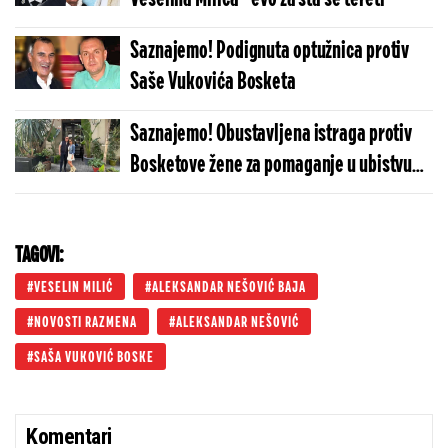
Saznajemo! Podignuta optužnica protiv
Saše Vukovića Bosketa
Saznajemo! Obustavljena istraga protiv
Bosketove žene za pomaganje u ubistvu
Aleksandra Nešovića
TAGOVI:
VESELIN MILIĆ
ALEKSANDAR NEŠOVIĆ BAJA
NOVOSTI RAZMENA
ALEKSANDAR NEŠOVIĆ
SAŠA VUKOVIĆ BOSKE
Komentari