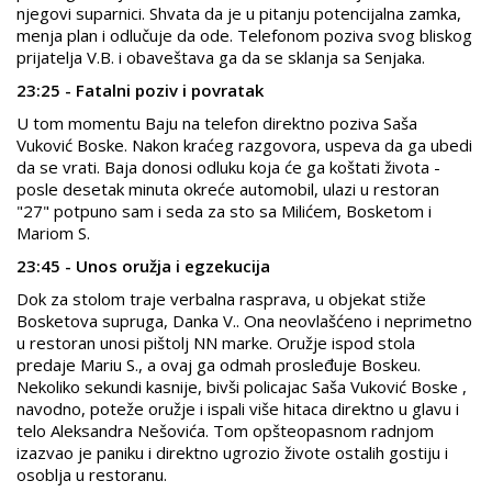
njegovi suparnici. Shvata da je u pitanju potencijalna zamka,
menja plan i odlučuje da ode. Telefonom poziva svog bliskog
prijatelja V.B. i obaveštava ga da se sklanja sa Senjaka.
23:25 - Fatalni poziv i povratak
U tom momentu Baju na telefon direktno poziva Saša
Vuković Boske. Nakon kraćeg razgovora, uspeva da ga ubedi
da se vrati. Baja donosi odluku koja će ga koštati života -
posle desetak minuta okreće automobil, ulazi u restoran
"27" potpuno sam i seda za sto sa Milićem, Bosketom i
Mariom S.
23:45 - Unos oružja i egzekucija
Dok za stolom traje verbalna rasprava, u objekat stiže
Bosketova supruga, Danka V.. Ona neovlašćeno i neprimetno
u restoran unosi pištolj NN marke. Oružje ispod stola
predaje Mariu S., a ovaj ga odmah prosleđuje Boskeu.
Nekoliko sekundi kasnije, bivši policajac Saša Vuković Boske ,
navodno, poteže oružje i ispali više hitaca direktno u glavu i
telo Aleksandra Nešovića. Tom opšteopasnom radnjom
izazvao je paniku i direktno ugrozio živote ostalih gostiju i
osoblja u restoranu.