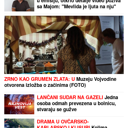
u emisiju, otkrio detalje video poziva
sa Majom: "Mevlida je ljuta na nju"
ZRNO KAO GRUMEN ZLATA: U
Muzeju Vojvodine
otvorena izložba o začinima (FOTO)
LANČANI SUDAR NA GAZELI
Jedna
osoba odmah prevezena u bolnicu,
stvaraju se gužve
DRAMA U OVČARSKO-
KABLARSKOJ KLISURI
Kolima