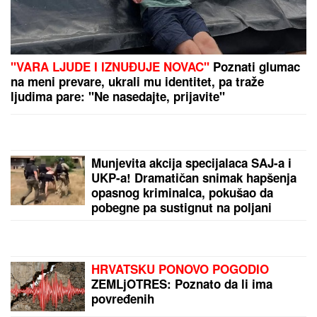
"VARA LJUDE I IZNUĐUJE NOVAC"
Poznati glumac
na meni prevare, ukrali mu identitet, pa traže
ljudima pare: "Ne nasedajte, prijavite"
Munjevita akcija specijalaca SAJ-a i
UKP-a! Dramatičan snimak hapšenja
opasnog kriminalca, pokušao da
pobegne pa sustignut na poljani
(VIDEO)
HRVATSKU PONOVO POGODIO
ZEMLjOTRES: Poznato da li ima
povređenih