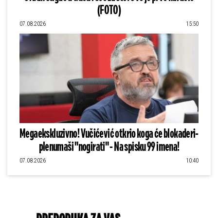
(FOTO)
07.08.2026
15:50
Megaekskluzivno! Vučićević otkrio koga će blokaderi-
plenumaši "nogirati" - Na spisku 99 imena!
07.08.2026
10:40