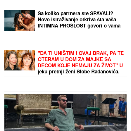
Sa koliko partnera ste SPAVALI?
Novo istraživanje otkriva šta vaša
INTIMNA PROŠLOST govori o vama
"DA TI UNIŠTIM I OVAJ BRAK, PA TE
OTERAM U DOM ZA MAJKE SA
DECOM KOJE NEMAJU ZA ŽIVOT" U
jeku pretnji ženi Slobe Radanovića,
Ana Nikolić se oglasila: "Ne govori
ništa!"