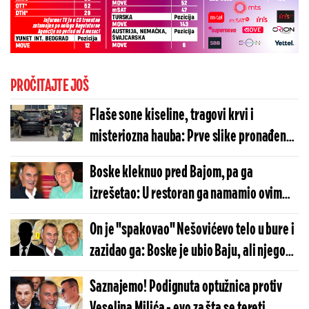
PROČITAJTE JOŠ
Flaše sone kiseline, tragovi krvi i
misteriozna hauba: Prve slike pronađenog
automobila koji je korišćen u ubistvu
Boske kleknuo pred Bajom, pa ga
Aleksandra Nešovića (FOTO/VIDEO)
izrešetao: U restoran ga namamio ovim
rečima " Ti si moj brat, ne želim..."
On je "spakovao" Nešovićevo telo u bure i
zazidao ga: Boske je ubio Baju, ali njegova
uloga je ključna
Saznajemo! Podignuta optužnica protiv
Veselina Milića - evo za šta se tereti