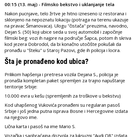
00:15 (13. maj) - Filmsko bekstvo i uklanjanje tela
Nakon pucnjave, telo žrtve je hitno izneseno iz restorana i
sklonjeno na nepoznatu lokaciju (potraga na terenu ukazuje
na pravac Šimanovaca). Ulogu "čistača" preuzima, navodno,
Dejan S. (50) koji ubice seda u svoj automobil i započinje
filmski beg: vozi ih najpre na područje Šapca, potom ih skriva
kod jezera Dobrodol, da bi konačno utočište pokušali da
pronađu u "šteku" u Staroj Pazovi, gde ih policija i locira.
Šta je pronađeno kod ubica?
Prilikom hapšenja i pretresa vozila Dejana S., policija je
pronašla kompletan paket spremljen za trajno napuštanje
teritorije Srbije:
10.000 evra u kešu (spremljenih za troškove u bekstvu)
Kod uhapšenog Vukovića pronađeni su regularan pasoš
Srbije i još jedna putna isprava Bosne i Hercegovine izdata
na njegovo ime.
Lična karta i pasoš na ime Mario S.
Vozačka i saobraćajna dozvola za luksuzni "Audi Q8" izdata