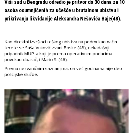
Viši sud u Beogradu odredio je pritvor do 30 dana za 10
osoba osumnjičenih za učešće u brutalnom ubistvu i
prikrivanju likvidacije Aleksandra Nešovića Baje(48).
Kao direktni izvršioci teškog ubistva na podmukao način
terete se Saša Vuković zvani Boske (48), nekadašnji
pripadnik MUP-a koji je prema operativnim podacima
povukao obarač, i Mario S. (46).
Prema nezvaničnim saznanjima, on već godinama nije deo
policijske službe.