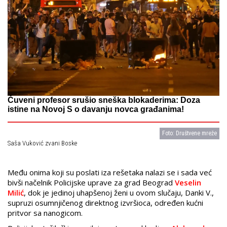
Čuveni profesor srušio sneška blokaderima: Doza
istine na Novoj S o davanju novca građanima!
Foto: Društvene mreže
Saša Vuković zvani Boske
Među onima koji su poslati iza rešetaka nalazi se i sada već
bivši načelnik Policijske uprave za grad Beograd
Veselin
Milić
, dok je jedinoj uhapšenoj ženi u ovom slučaju, Danki V.,
supruzi osumnjičenog direktnog izvršioca, određen kućni
pritvor sa nanogicom.