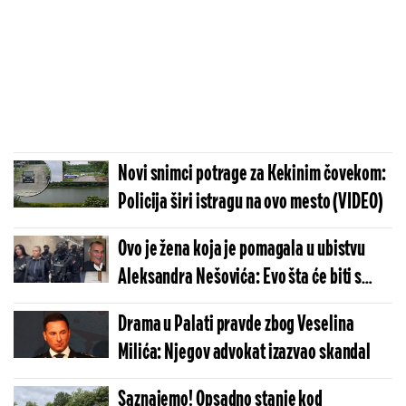
Novi snimci potrage za Kekinim čovekom:
Policija širi istragu na ovo mesto (VIDEO)
Ovo je žena koja je pomagala u ubistvu
Aleksandra Nešovića: Evo šta će biti s
njom - VJT donelo važnu odluku (FOTO)
Drama u Palati pravde zbog Veselina
Milića: Njegov advokat izazvao skandal
Saznajemo! Opsadno stanje kod