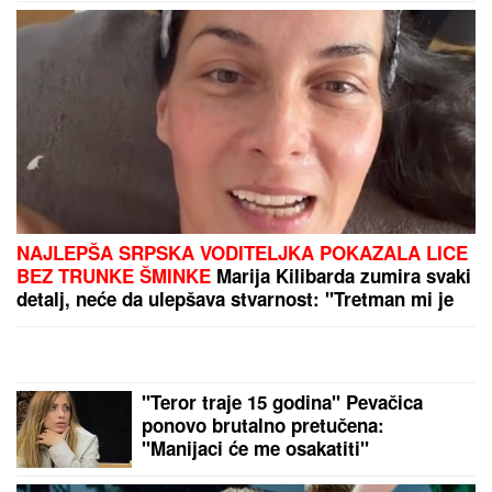
ANELI DOBILA PREPISKE FILIPA I JOVANE
CVIJANOVIĆ
Odmah se oglasila: "Sve dođe do
mene", evo da li je kontaktirala Đukića
"IMAO SAM PET PROPUŠTENIH
POZIVA"
Darko Tanasijević i dalje u