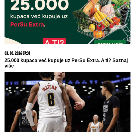
PRVA OBJAVA JELENE RADANOVIĆ POSLE
PRETNJI:
Daleko je od Beograda, pokazala i gde se
tačno nalazi i sa kim
STARLETA ŠOKIRALA SRBIJU!
Za
slobodu bivšeg muža izdvojila preko
POLA MILIONA EVRA: "On će
zauvek biti otac mog deteta..."
Tatjana ima NAJJAČU VAGINU na
svetu! Godinama ubacivala drvene i
metalne kugle u telo, pa intimnim
mišićima podigla 14 kilograma i
postala globalno poznata
by Aklamator