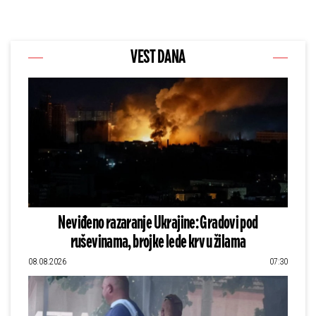
VEST DANA
Neviđeno razaranje Ukrajine: Gradovi pod
ruševinama, brojke lede krv u žilama
08.08.2026
07:30