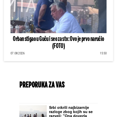
Orban stigao u Guču i seo za sto: Ovo je prvo naručio
(FOTO)
07.08.2026
15:50
PREPORUKA ZA VAS