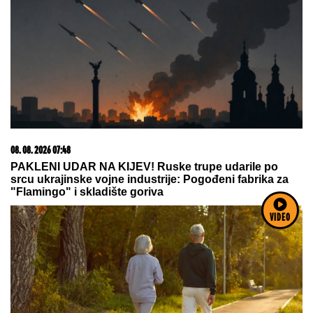
Сазнања „Политике”: Црна Гора следећа у војном
савезу Загреба, Тиране и Приштине
23. 07. 2026 12:47
Letnje večeri u gradu više nisu rezervisane za vikend:
VIDEO
Zašto sve više ljudi bira večeru koja se spontano
pretvori u druženje