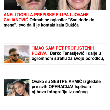
SKINULA SE ANA SEVIĆ
Ukrstila bikini, pa mamila
poglede na plaži: Ovakvu je retko viđamo (Foto)
MINA VRBAŠKI POKAZALA
VERENIČKI PRSTEN
Progovorila o
svadbi sa Viktorom i Eliti 10:
"Tražimo stan, njegovi su me
prihvatili" (Video)
"VARA LJUDE I IZNUĐUJE NOVAC"
Poznati glumac na meni prevare,
ukrali mu identitet, pa traže ljudima
pare: "Ne nasedajte, prijavite"