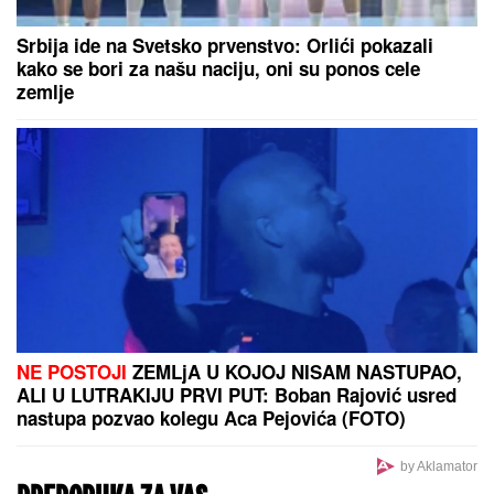
NAJLEPŠA SRPSKA VODITELJKA POKAZALA LICE
BEZ TRUNKE ŠMINKE
Marija Kilibarda zumira svaki
detalj, neće da ulepšava stvarnost: "Tretman mi je
preko potreban" (FOTO)
"Teror traje 15 godina" Pevačica
ponovo brutalno pretučena:
"Manijaci će me osakatiti"
Ubedljiv poraz "orlića" na startu Evropskog