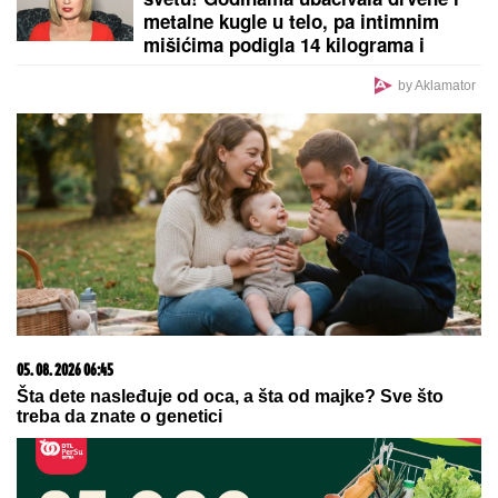
žestoka osveta
Evo kako pravilno da ZAMRZNETE
LETNJE VOĆE da vam NE POTAMNI
do zime: Treba vam samo jedan
MAGIČAN SASTOJAK I OVAJ TRIK
"Roditelji dovedu decu u Dom i više
se NE INTERESUJU ZA NJIH" brigu
o njima preuzimaju MONAHINJE IZ
POMORAVLJA koje su im i OTAC I
MAJKA! Veruje se da ih SVETA
PETKA ČUVA - priča koju svi treba
da znaju