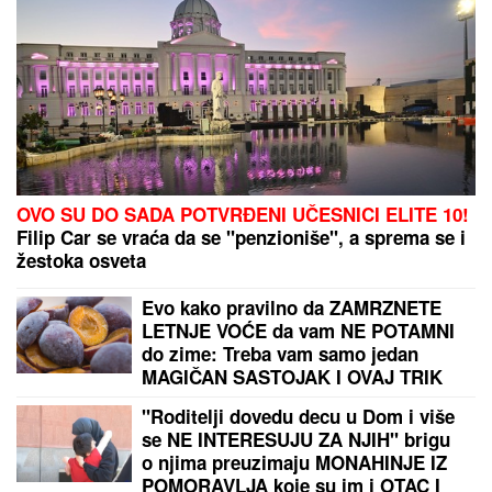
NAŠA PEVAČICA SE SRELA SA MILANOM
STANKOVIĆEM
Otkrila detalje o pevaču koje javnost
ne zna, pomenula i njegov POVRATAK o kom svi
pričaju (VIDEO)
"VOLIM STARIJE DEVOJKE"
Mina i
Viktor progovorili o PRESELJENJU I
BRAKU, pa OPLELI po rijaliti
učesnicima: "Ledena kraljica je