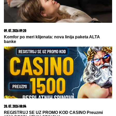
08. 08. 2026 07:41
Podatak za ponos crno-belih: Konačno dobre vesti za
Partizan posle ubedljive pobede