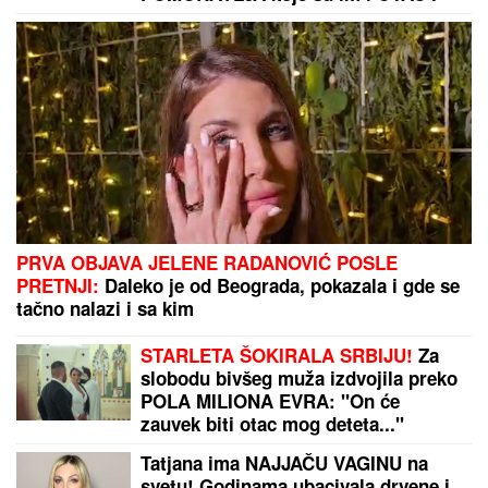
opelješila deda Daneta (VIDEO)
Grci dižu dronove iznad plaža: Kad
čujete kazne za ono što snime - neće
vam biti dobro
OVO SU DO SADA POTVRĐENI UČESNICI ELITE 10!
Filip Car se vraća da se "penzioniše", a sprema se i