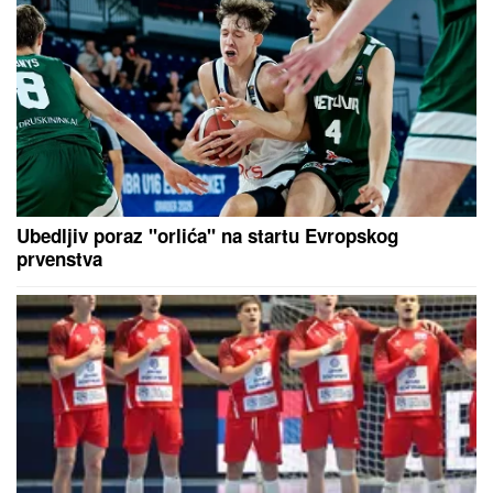
ogromnom strahu za svoju porodicu,
požar se približio njihovoj kući:
"Prva reč koju sam čuo -
IZGOREĆEMO"
Ovako su SESTRE AHMIĆ izgledale
pre svih OPERACIJA! Isplivala
njihova fotografija iz noćnog
provoda, ZIFT CRNE KOSE, niko ne
bi rekao da su OVO ONE! (FOTO)