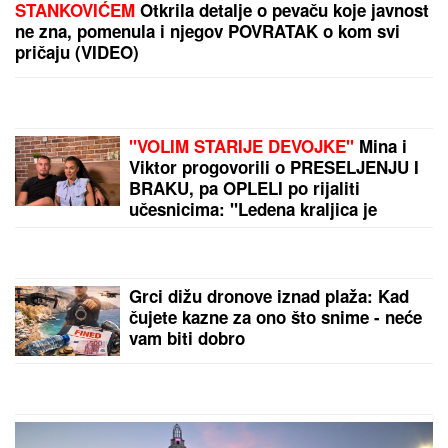
Zaboravite na tupe noževe: Uz ovaj trik sa
poklopcima biće OŠTRI KAO BRIJAČ za samo jedan
minut
"RAZOČARALA SAM SE, MNOGI SU
NESTALI NAKON SAŠINE SMRTI"
Suzana Jovanović otkrila da su je
zaboravili ljudi sa estrade: "Plaše
se"
DRAMA NA AUTO-PUTU KOD NIŠA
Zapalio se automobil, saobraćaj
BLOKIRAN (VIDEO)