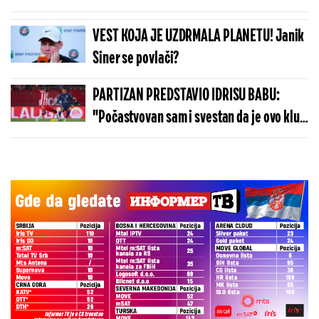
VEST KOJA JE UZDRMALA PLANETU! Janik
Siner se povlači?
PARTIZAN PREDSTAVIO IDRISU BABU:
"Počastvovan sam i svestan da je ovo klub
sa velikom istorijom"