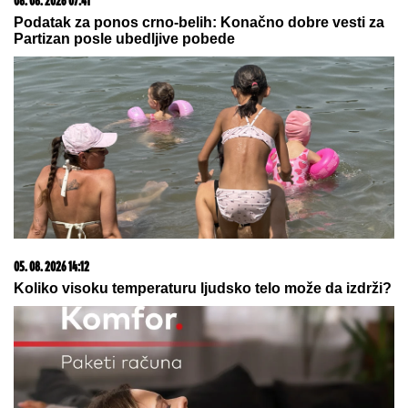
03. 08. 2026 13:23
Hibrid broj 1 koji osvaja Evropu, sada po specijalnoj
akcijskoj ceni od 19.990€ do 31.8.
06. 08. 2026 09:39
Marija (3) se igrala u dvorištu i samo je nestala: Posle
42 godine otac je pronašao, zanemeo je kada je saznao
gde je bila