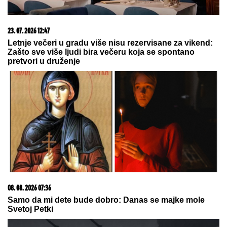
07. 08. 2026 09:47
Čiji hromozom određuje pol deteta? XX rađa se
devojčica, XY rađa se dečak
15. 07. 2026 07:44
Većina građana izgubi novac pre nego što stigne na
letovanje - ovih 7 troškova skoro niko ne planira
07. 08. 2026 09:14