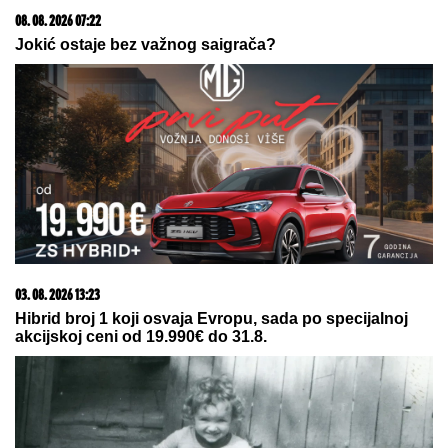
05. 08. 2026 06:45
Šta dete nasleđuje od oca, a šta od majke? Sve što
treba da znate o genetici
03. 08. 2026 07:31
25.000 kupaca već kupuje uz PerSu Extra. A ti? Saznaj
više