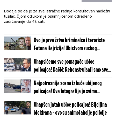
Dodaje se da je za sve istražne radnje konsultovan nadležni
tužilac, čijom odlukom je osumnjičenom određeno
zadržavanje do 48 sati.
Ovo je prva žrtva kriminalca i teroriste
Fatona Hajrizija! Ubistvom ruskog
mirotvorca započeo krvavi pohod
Uhapsićemo sve pomagače ubice
policajca! Dačić: Rekonstruisali smo sve
što se desilo
Najpotresnija scena iz kuće ubijenog
policajca! Ova fotografija je svima
naterala suze na oči
Uhapšen jatak ubice policajca! Bijeljina
blokirana - ovo su snimci akcije policije