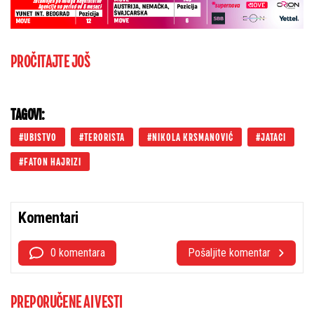
PROČITAJTE JOŠ
TAGOVI:
UBISTVO
TERORISTA
NIKOLA KRSMANOVIĆ
JATACI
FATON HAJRIZI
Komentari
0 komentara
Pošaljite komentar
PREPORUČENE AI VESTI