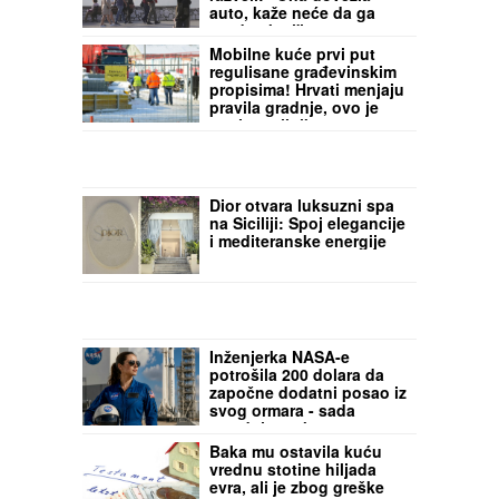
Srbi otkrili najbizarnije
razloge zbog kojih su se
razveli: "Ona dovezla
auto, kaže neće da ga
proda - kraj"
Mobilne kuće prvi put
regulisane građevinskim
propisima! Hrvati menjaju
pravila gradnje, ovo je
novi pravilnik