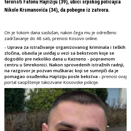
teroristi Fatonu Hajriziju (39), ubici srpskog policajca
Nikole Krsmanovića (34), da pobegne iz zatvora.
On je tokom dana saslušan, nakon čega mu je određeno
zadržavanje do 48 sati, prenosi Kosovo online.
- Uprava za istraživanje organizovanog kriminala i teških
zločina, obavila je uviđaj u vezi sa bekstvom koje se
dogodilo pre nekoliko dana u Kazneno - popravnom
centru u Smrekonici. Nakon sprovedenih istražnih radnji,
na razgovor je pozvan muškarac koji se sumnjiči da je
pomagao osuđeniku Hajriziju posle bekstva -
prenosi ovaj
portal saopštenje takozvane Kosovske policije.