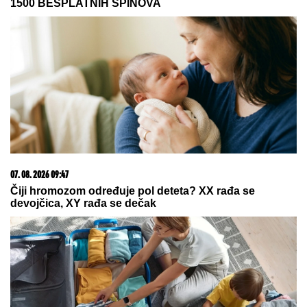
05. 08. 2026 14:12
Koliko visoku temperaturu ljudsko telo može da izdrži?
09. 07. 2026 09:20
Komfor po meri klijenata: nova linija paketa ALTA
banke