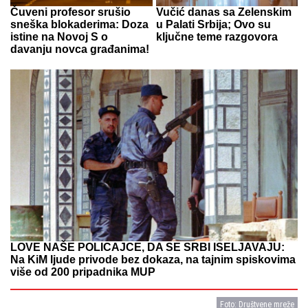
Čuveni profesor srušio
Vučić danas sa Zelenskim
sneška blokaderima: Doza
u Palati Srbija; Ovo su
istine na Novoj S o
ključne teme razgovora
davanju novca građanima!
LOVE NAŠE POLICAJCE, DA SE SRBI ISELJAVAJU:
Na KiM ljude privode bez dokaza, na tajnim spiskovima
više od 200 pripadnika MUP
Foto: Društvene mreže