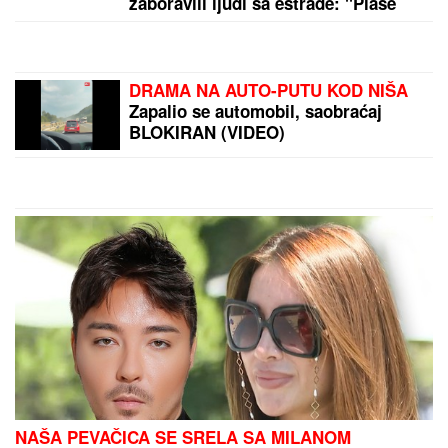
NE POSTOJI
ZEMLjA U KOJOJ NISAM NASTUPAO,
ALI U LUTRAKIJU PRVI PUT: Boban Rajović usred
nastupa pozvao kolegu Aca Pejovića (FOTO)
by Aklamator
PREPORUKA ZA VAS