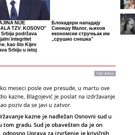
JINA NIJE
Блокадери нападају
NALA TZV. KOSOVO"
Синишу Малог, њихов
 Srbija podržava
економски стручњак им
ijalni integritet
„срушио снешка”
ne, kao što Kijev
va Srbiju u istoj
Foto: Arhiva
ko meseci posle ove presude, u martu ove
io kazne, Blagojević je poslat na izdržavanje
o poziv da se javi u zatvor.
državanje kazne je nadležan Osnovni sud u
 u tom gradu. Sud je obavešten da je on
 odnosno Uprava za izvršenje je krivičnih