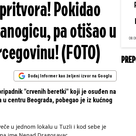
 pritvora! Pokidao
anogicu, pa otišao u
08.0
rcegovinu! (FOTO)
PREP
Dodaj Informer kao željeni izvor na Googlu
ripadnik "crvenih beretki" koji je osuđen na
a u centru Beograda, pobegao je iz kućnog
eče u jednom lokalu u Tuzli i kod sebe je
 na ime Nenad Dragosavac.