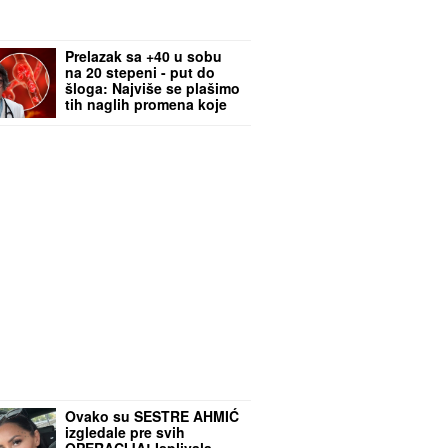
Prelazak sa +40 u sobu
na 20 stepeni - put do
šloga: Najviše se plašimo
tih naglih promena koje
su sve češće, kaže
kardiolog
Ovako su SESTRE AHMIĆ
izgledale pre svih