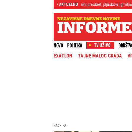
m delovima Srbije: Stiže brutalni preokret, pljuskovi i grmljavina potapaju poje
• AKTUELNO
NOVO
POLITIKA
DRUŠTV
EXATLON
TAJNE MALOG GRADA
V
HRONIKA