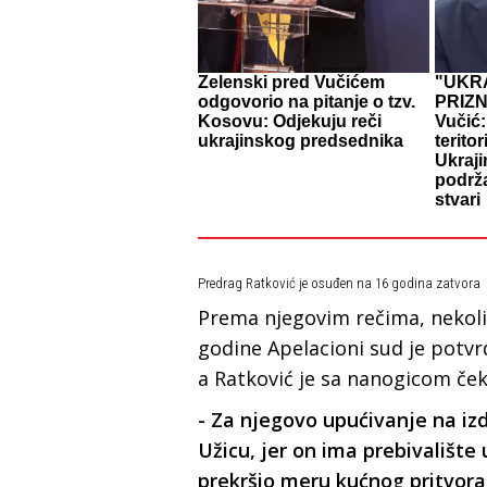
Zelenski pred Vučićem
"UKRA
odgovorio na pitanje o tzv.
PRIZ
Kosovu: Odjekuju reči
Vučić:
ukrajinskog predsednika
teritor
Ukraji
podrža
stvari
Predrag Ratković je osuđen na 16 godina zatvora
Prema njegovim rečima, nekoli
godine Apelacioni sud je potvrd
a Ratković je sa nanogicom čeka
- Za njegovo upućivanje na iz
Užicu, jer on ima prebivalište
prekršio meru kućnog pritvora,