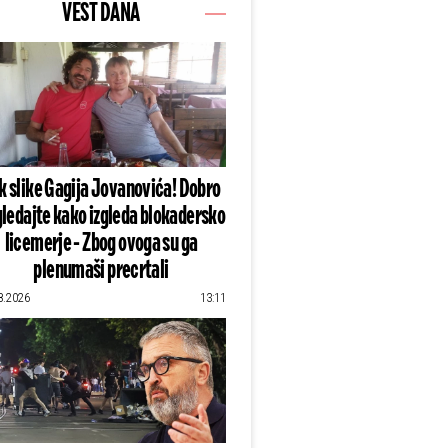
VEST DANA
k slike Gagija Jovanovića! Dobro
ledajte kako izgleda blokadersko
licemerje - Zbog ovoga su ga
plenumaši precrtali
8.2026
13:11