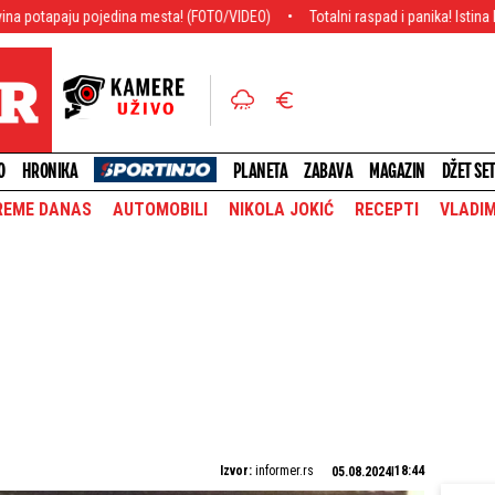
dina mesta! (FOTO/VIDEO)
Totalni raspad i panika! Istina kad ispliva, oni bi da
O
HRONIKA
PLANETA
ZABAVA
MAGAZIN
DŽET SE
REME DANAS
AUTOMOBILI
NIKOLA JOKIĆ
RECEPTI
VLADIM
Izvor:
informer.rs
18:44
05.08.2024