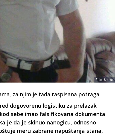
Foto: Arhiva
ma, za njim je tada raspisana potraga.
red dogovorenu logistiku za prelazak
e kod sebe imao falsifikovana dokumenta
ka je da je skinuo nanogicu, odnosno
 poštuje meru zabrane napuštanja stana,