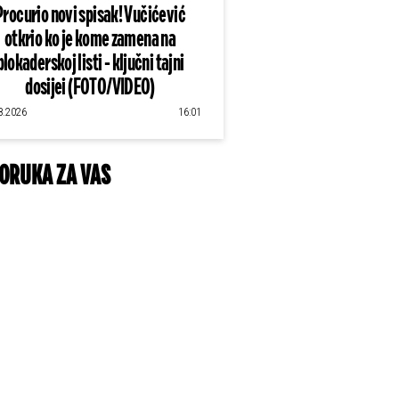
Procurio novi spisak! Vučićević
otkrio ko je kome zamena na
blokaderskoj listi - ključni tajni
dosijei (FOTO/VIDEO)
8.2026
16:01
ORUKA ZA VAS