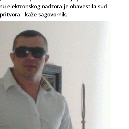
enu elektronskog nadzora je obavestila sud
pritvora - kaže sagovornik.