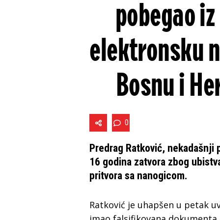
pobegao iz
elektronsku n
Bosnu i He
0
Predrag Ratković, nekadašnji p
16 godina zatvora zbog ubistv
pritvora sa nanogicom.
Ratković je uhapšen u petak uv
imao falsifikovana dokumenta