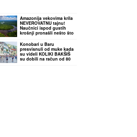
Amazonija vekovima krila
NEVEROVATNU tajnu!
Naučnici ispod gustih
krošnji pronašli nešto što
menja razumevanje
prošlosti
Konobari u Baru
presvisnuli od muke kada
su videli KOLIKI BAKŠIŠ
su dobili na račun od 80
evra! A svi gledaju koliko
košta GURMANSKA
PLJESKAVICA - i evo
kako komentarišu
NAPOJNICU