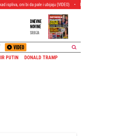
 pale i ubijaju (VIDEO)
Požar u dvorištu auto-lakirnice kod Niša: Izgorelo viš
DNEVNE
NOVINE
SRBIJA
T
IR PUTIN
DONALD TRAMP