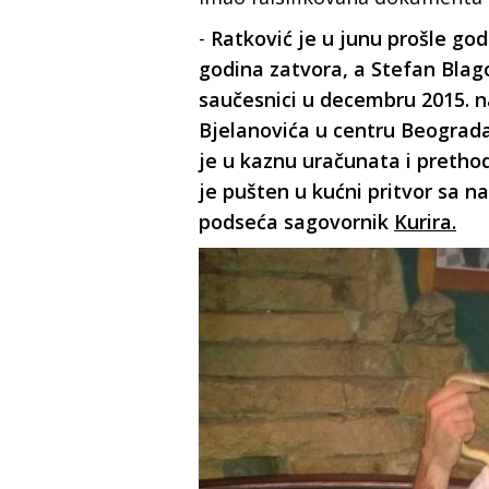
-
Ratković je u junu prošle g
godina zatvora, a Stefan Blag
saučesnici u decembru 2015. n
Bjelanovića u centru Beograda,
je u kaznu uračunata i pretho
je pušten u kućni pritvor sa 
podseća sagovornik
Kurira.