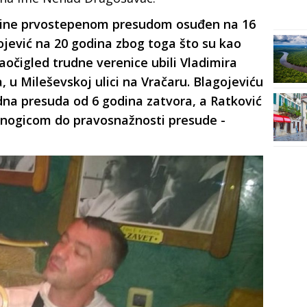
odine prvostepenom presudom osuđen na 16
ojević na 20 godina zbog toga što su kao
aočigled trudne verenice ubili Vladimira
 u Mileševskoj ulici na Vračaru. Blagojeviću
dna presuda od 6 godina zatvora, a Ratković
nanogicom do pravosnažnosti presude -