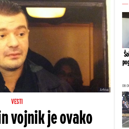
Šo
pog
08.0
Arhiva
VESTI
in vojnik je ovako