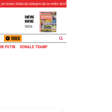
 da rizikujem da se nešto desi!" Voditeljka Pinka nije smela roditeljima da kaže 
DNEVNE
NOVINE
SRBIJA
T
IR PUTIN
DONALD TRAMP