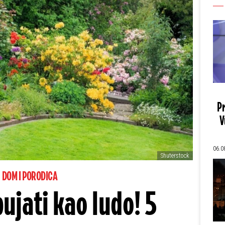
Pr
V
06.0
Shuterstock
DOM I PORODICA
ujati kao ludo! 5