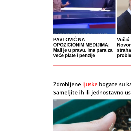
PAVLOVIĆ NA
Vučić 
OPOZICIONIM MEDIJIMA:
Novom
Mali je u pravu, ima para za
straha
veće plate i penzije
probl
Zdrobljene
ljuske
bogate su ka
Sameljite ih ili jednostavno us