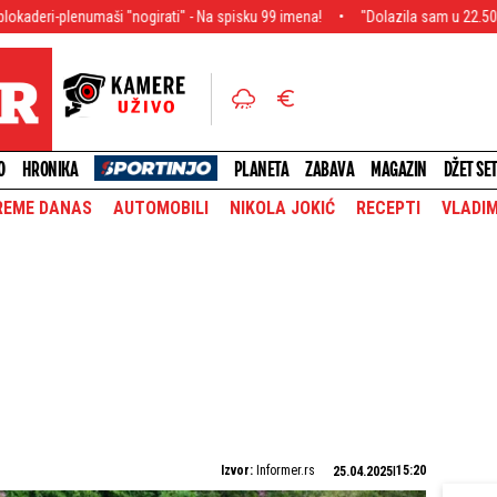
i "nogirati" - Na spisku 99 imena!
"Dolazila sam u 22.50, jer nisam želela
O
HRONIKA
PLANETA
ZABAVA
MAGAZIN
DŽET SE
REME DANAS
AUTOMOBILI
NIKOLA JOKIĆ
RECEPTI
VLADIM
Izvor:
Informer.rs
15:20
25.04.2025