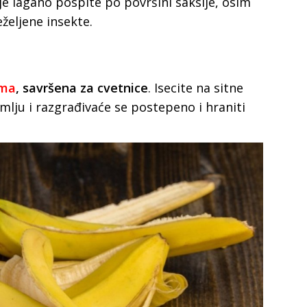
je lagano pospite po površini saksije, osim
eželjene insekte.
uma
, savršena za cvetnice
. Isecite na sitne
mlju i razgrađivaće se postepeno i hraniti