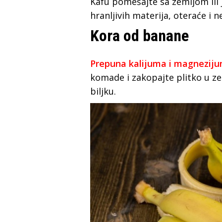
Kafu pomešajte sa zemljom ili 
hranljivih materija, oteraće i n
Kora od banane
Prepuna kalijuma i magnezij
komade i zakopajte plitko u ze
biljku.