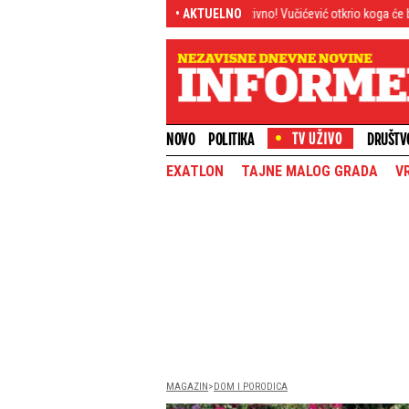
za Lokomotivu
Megaekskluzivno! Vučićević otkrio koga će blokaderi-plenumaš
• AKTUELNO
NOVO
POLITIKA
DRUŠTV
EXATLON
TAJNE MALOG GRADA
V
MAGAZIN
DOM I PORODICA