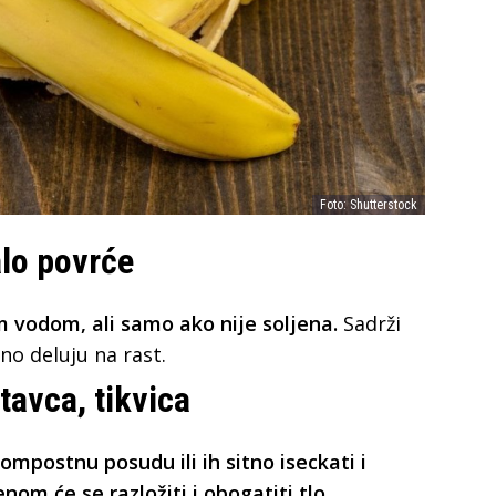
Foto: Shutterstock
alo povrće
om vodom, ali samo ako nije soljena.
Sadrži
vno deluju na rast.
tavca, tikvica
mpostnu posudu ili ih sitno iseckati i
m će se razložiti i obogatiti tlo.