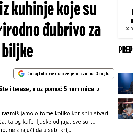
iz kuhinje koje su
m
irodno đubrivo za
07.0
biljke
PREP
Dodaj Informer kao željeni izvor na Googlu
te i terase, a uz pomoć 5 namirnica iz
 razmišljamo o tome koliko korisnih stvari
, talog kafe, ljuske od jaja, sve su to
o, ne znajući da u sebi kriju