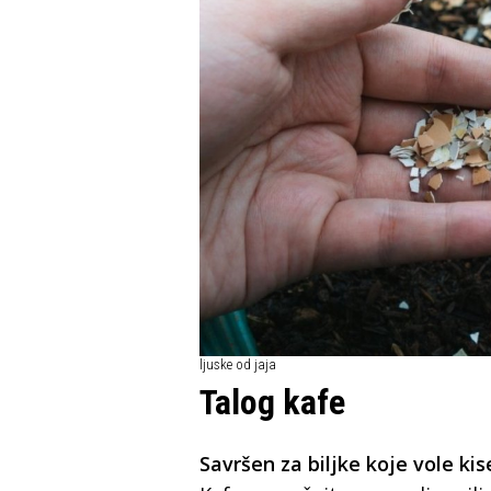
ljuske od jaja
Talog kafe
Savršen za biljke koje vole kise