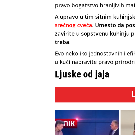
pravo bogatstvo hranljivih mat
A upravo u tim sitnim kuhinjsk
srećnog cveća
. Umesto da pos
zavirite u sopstvenu kuhinju 
treba.
Evo nekoliko jednostavnih i ef
u kući napravite pravo prirodn
Ljuske od jaja