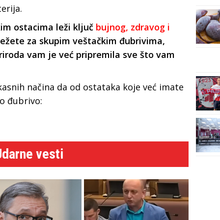
erija.
im ostacima leži ključ
bujnog, zdravog i
ežete za skupim veštačkim đubrivima,
priroda vam je već pripremila sve što vam
ikasnih načina da od ostataka koje već imate
o đubrivo:
Udarne vesti