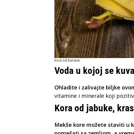
kora od banane
Voda u kojoj se kuv
Ohladite i zalivajte biljke ov
vitamine i minerale koji poziti
Kora od jabuke, kras
Mekše kore možete staviti u ko
pomešati sa zemljom, a vremeno