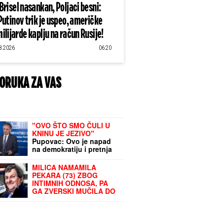
Brisel nasankan, Poljaci besni:
Putinov trik je uspeo, američke
ilijarde kaplju na račun Rusije!
8.2026
06:20
ORUKA ZA VAS
"OVO ŠTO SMO ČULI U
KNINU JE JEZIVO"
Pupovac: Ovo je napad
na demokratiju i pretnja
Hrvatskoj
MILICA NAMAMILA
PEKARA (73) ZBOG
INTIMNIH ODNOSA, PA
GA ZVERSKI MUČILA DO
SMRTI!
Otkrivamo detalje
ubistva na Karaburmi koji
LEDE KRV: Izdahnuo u