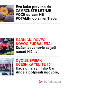
najgorim mukama dok su
ga osumnjičeni pljačkali
Evo kako pravilno da
ZAMRZNETE LETNJE
VOĆE da vam NE
POTAMNI do zime: Treba
vam samo jedan
MAGIČAN SASTOJAK I
OVAJ TRIK
RADNIČKI DOVEO
NOVOG FUDBALERA:
Dušan Jovanović za jači
napad Nišlija!
OVO JE SPISAK
UČESNIKA "ELITE 10"
Haos u najavi! Filip Car i
Anđela potpisali ugovore,
a šuška se da u Belu
kuću stižu i ONI
by Aklamator