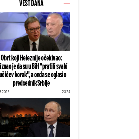
VEST DANA
Obrt koji Helez nije očekivao:
iznao je da su u BiH "pratili svaki
učićev korak", a onda se oglasio
predsednik Srbije
8.2026
23:24