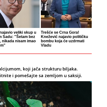
najavio veliki skup u
Trešće se Crna Gora!
 Sadu: "Šetam bez
Knežević najavio političku
, nikada nisam imao
bombu koja će uzdrmati
em"
Vladu
lcijumom, koji jača strukturu biljaka.
itnite i pomešajte sa zemljom u saksiji.