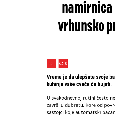
namirnica 
vrhunsko pr
0
Vreme je da ulepšate svoje baš
kuhinje vaše cveće će bujati.
U svakodnevnoj rutini često ne
završi u đubretu. Kore od povrća
sastojci koje automatski bacam