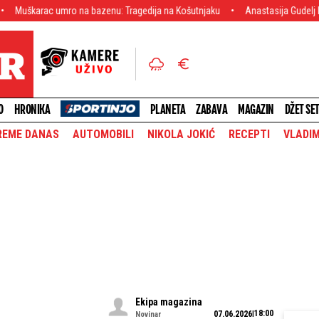
mro na bazenu: Tragedija na Košutnjaku
Anastasija Gudelj hitno reagovala 
O
HRONIKA
PLANETA
ZABAVA
MAGAZIN
DŽET SE
REME DANAS
AUTOMOBILI
NIKOLA JOKIĆ
RECEPTI
VLADIM
Ekipa magazina
18:00
07.06.2026
Novinar