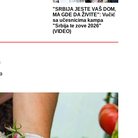
"SRBIJA JESTE VAŠ DOM,
MA GDE DA ŽIVITE": Vučić
sa učesnicima kampa
"Srbija te zove 2026"
(VIDEO)
a
a