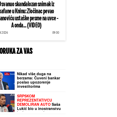
Osvanuo skandalozan snimak iz
kafane u Kninu: Zločinac pevao
lanoviću ustaške pesme na uvce -
A onda... (VIDEO)
8.2026
09:00
ORUKA ZA VAS
Nikad više duga na
berzama: Čuveni bankar
poslao upozorenje
investitorima
SRPSKOM
REPREZENTATIVCU
DEMOLIRAN AUTO
Saša
Lukić bio u inostranstvu
kada su mu polupana
stakla na skupocenom