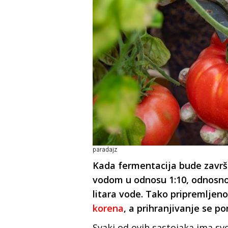
paradajz
Kada fermentacija bude završe
vodom u odnosu 1:10, odnosno 
litara vode. Tako pripremlje
korena
, a prihranjivanje se p
Svaki od ovih sastojaka ima sv