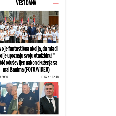
VEST DANA
o je fantastična akcija, da mladi
olje upoznaju svoju otadžbinu!"
čić oduševljen nakon druženja sa
mališanima (FOTO/VIDEO)
8.2026
11:59 >> 12:48