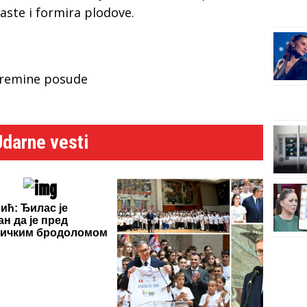
raste i formira plodove.
premine posude
Udarne vesti
ић: Ђилас је
ан да је пред
тичким бродоломом