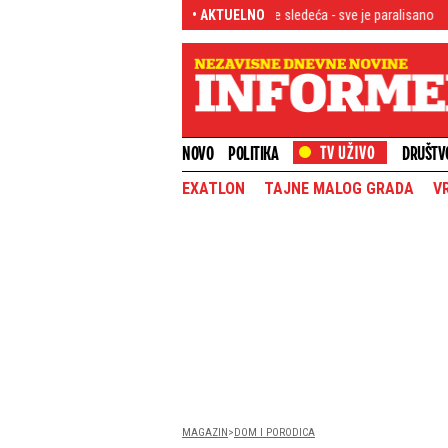
užne kapije Ukrajine! Delta Dunava je sledeća - sve je paralisano
• AKTUELNO
Muškarac u
NOVO
POLITIKA
DRUŠTV
EXATLON
TAJNE MALOG GRADA
V
MAGAZIN
DOM I PORODICA