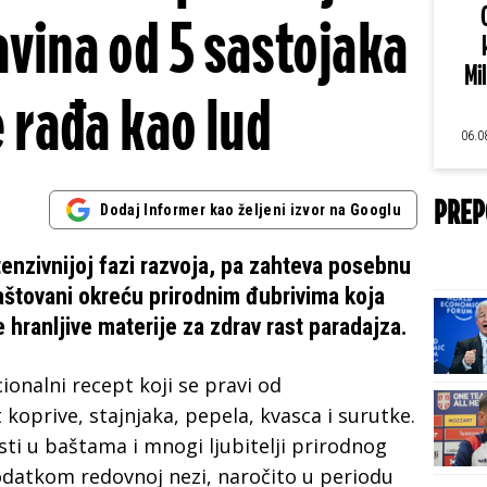
ina od 5 sastojaka
Mi
e rađa kao lud
06.0
PREP
Dodaj Informer kao željeni izvor na Googlu
ntenzivnijoj fazi razvoja, pa zahteva posebnu
štovani okreću prirodnim đubrivima koja
anljive materije za zdrav rast paradajza.
ionalni recept koji se pravi od
koprive, stajnjaka, pepela, kvasca i surutke.
ti u baštama i mnogi ljubitelji prirodnog
odatkom redovnoj nezi, naročito u periodu