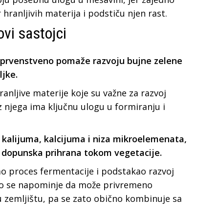
 hranljivih materija i podstiču njen rast.
ovi sastojci
 prvenstveno pomaže razvoju bujne zelene
ljke.
ranljive materije koje su važne za razvoj
z njega ima ključnu ulogu u formiranju i
r kalijuma, kalcijuma i niza mikroelemenata,
o dopunska prihrana tokom vegetacije.
ao proces fermentacije i podstakao razvoj
ko se napominje da može privremeno
 zemljištu, pa se zato obično kombinuje sa