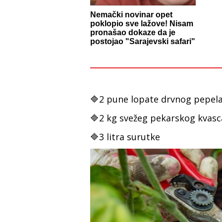
Nemački novinar opet
poklopio sve lažove! Nisam
pronašao dokaze da je
postojao "Sarajevski safari"
🔷2 pune lopate drvnog pepel
🔷2 kg svežeg pekarskog kvasc
🔷3 litra surutke