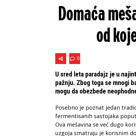
Domaća mešav
od koj
0
U sred leta paradajz je u naji
pažnju. Zbog toga se mnogi ba
mogu da obezbede neophodne hr
Posebno je poznat jedan tradic
fermentisanih sastojaka poput 
Ova mešavina se već dugo koris
uzgoja smatraju je korisnim d