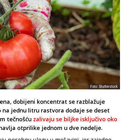
Foto: Shutterstock
na, dobijeni koncentrat se razblažuje
na jednu litru rastvora dodaje se deset
nom tečnošću
zalivaju se biljke isključivo oko
onavlja otprilike jednom u dve nedelje.
oju posebnu ulogu u mešavini, jer zajedno