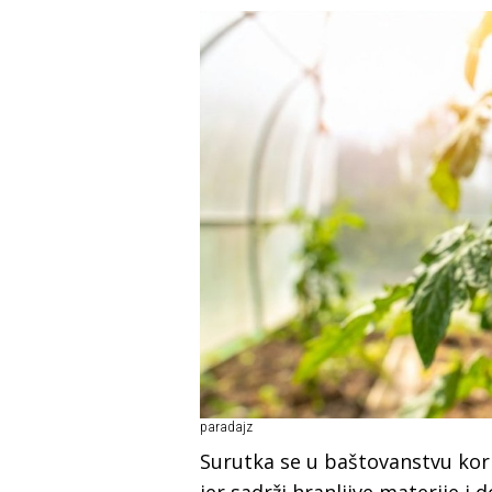
paradajz
Surutka se u baštovanstvu ko