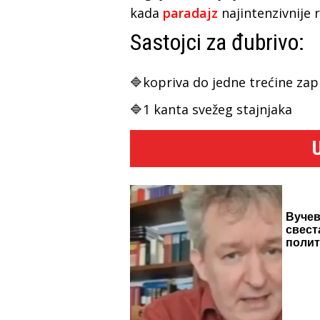
kada
paradajz
najintenzivnije 
Sastojci za đubrivo:
🔷kopriva do jedne trećine za
🔷1 kanta svežeg stajnjaka
Вучев
свест
поли