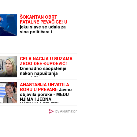
"bentliju"
ŠOKANTAN OBRT
FATALNE PEVAČICE! U
jeku slave se udala za
sina političara i
NESTALA, pobegla u
Berlin, a evo šta danas
radi Vesna Pisarović
CELA NACIJA U SUZAMA
ZBOG ĐEE ĐURĐEVIĆ!
Iznenadno saopštenje
nakon napuštanja
porodilišta, ovo je
rasplakalo sve!
ANASTASIJA UHVATILA
BORU U PREVARI:
Javno
objavila poruke - MEĐU
NJIMA I JEDNA
UČESNICA "ELITE"!
(FOTO)
by Aklamator