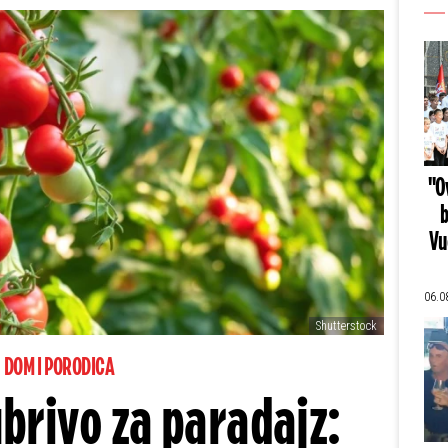
"Ov
b
Vu
06.0
Shutterstock
DOM I PORODICA
brivo za paradajz: