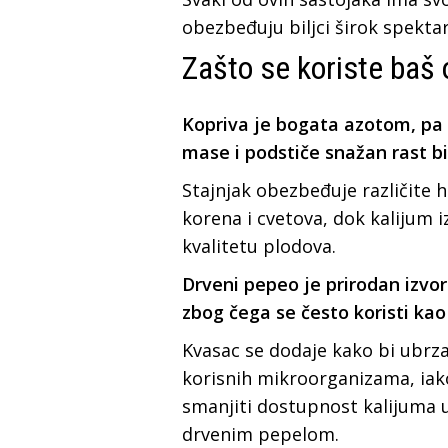
obezbeđuju biljci širok spektar
Zašto se koriste baš 
Kopriva je bogata azotom, pa
mase i podstiče snažan rast bi
Stajnjak obezbeđuje različite h
korena i cvetova, dok kalijum i
kvalitetu plodova.
Drveni pepeo je prirodan izvo
zbog čega se često koristi ka
Kvasac se dodaje kako bi ubrz
korisnih mikroorganizama, ia
smanjiti dostupnost kalijuma u
drvenim pepelom.