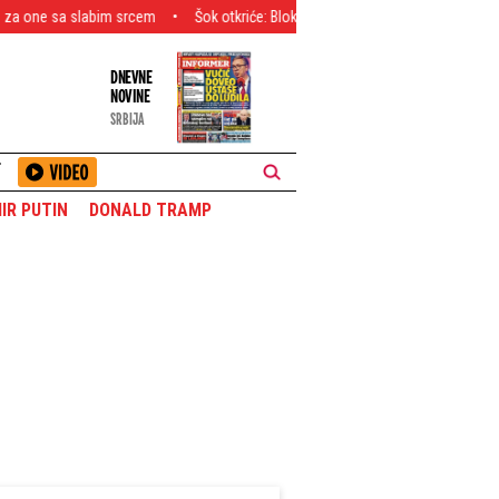
 srcem
Šok otkriće: Blokaderka sa liste na društvenim mrežama otvoreno 
DNEVNE
NOVINE
SRBIJA
T
IR PUTIN
DONALD TRAMP