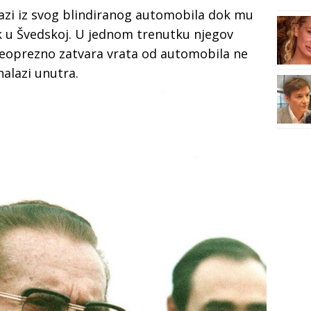
lazi iz svog blindiranog automobila dok mu
k u Švedskoj. U jednom trenutku njegov
eoprezno zatvara vrata od automobila ne
nalazi unutra.