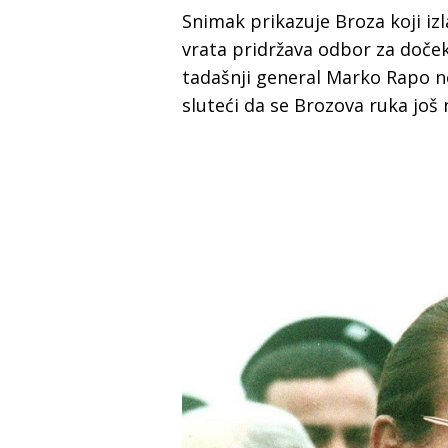
Snimak prikazuje Broza koji iz
vrata pridržava odbor za doče
tadašnji general Marko Rapo n
sluteći da se Brozova ruka još 