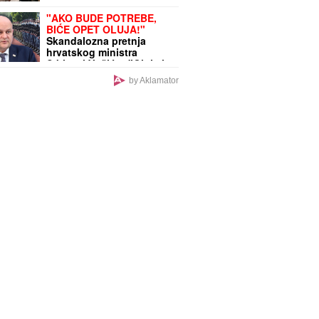
upozorenje za celu zemlju
"AKO BUDE POTREBE,
BIĆE OPET OLUJA!"
Skandalozna pretnja
hrvatskog ministra
Srbima i Vučiću: "Oluja je
najsvetliji deo naše
by Aklamator
prošlosti"