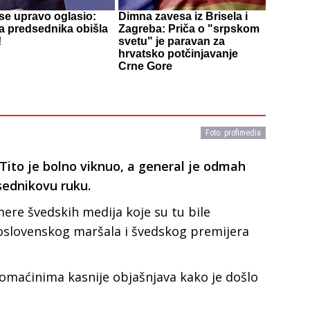
se upravo oglasio:
Dimna zavesa iz Brisela i
a predsednika obišla
Zagreba: Priča o "srpskom
!
svetu" je paravan za
hrvatsko potčinjavanje
Crne Gore
Foto: profimedia
, Tito je bolno viknuo, a general je odmah
sednikovu ruku.
mere švedskih medija koje su tu bile
oslovenskog maršala i švedskog premijera
domaćinima kasnije objašnjava kako je došlo