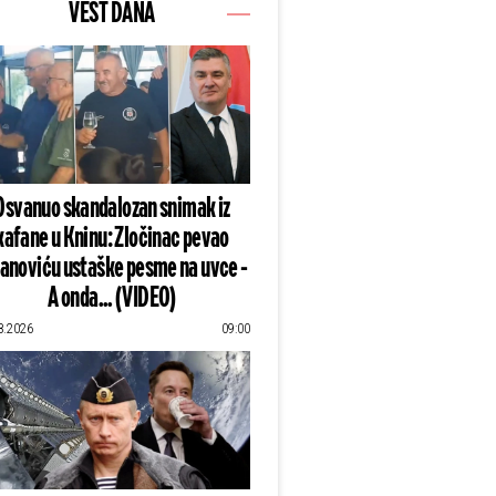
VEST DANA
Osvanuo skandalozan snimak iz
kafane u Kninu: Zločinac pevao
lanoviću ustaške pesme na uvce -
A onda... (VIDEO)
8.2026
09:00