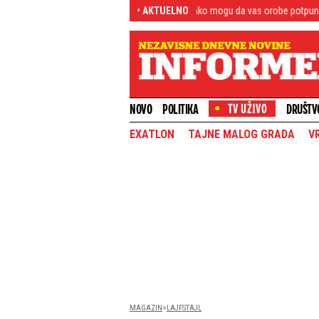
atite pažnju na ove znake - Ovako mogu da vas orobe potpuno (FOTO)
• AKTUELNO
Bujn
NOVO
POLITIKA
DRUŠTV
EXATLON
TAJNE MALOG GRADA
V
MAGAZIN
LAJFSTAJL