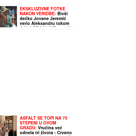
EKSKLUZIVNE FOTKE
NAKON VERIDBE:
Bivši
dečko Jovane Jeremić
verio Aleksandru tokom
GALA PROSLAVE - svaki
potez do detalja
isplanirao! (VIDEO)
ASFALT SE TOPI NA 75
STEPENI U OVOM
GRADU:
Vrućina već
odnela tri života - Crveno