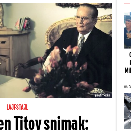
Mi
06.0
profimedia
LAJFSTAJL
en Titov snimak: