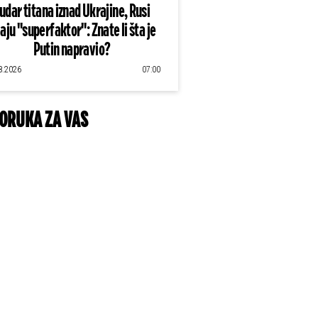
udar titana iznad Ukrajine, Rusi
aju "superfaktor": Znate li šta je
Putin napravio?
8.2026
07:00
ORUKA ZA VAS