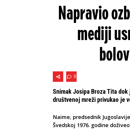
Napravio ozb
mediji us
bolov
0
Snimak Josipa Broza Tita dok 
društvenoj mreži privukao je v
Naime, predsednik Jugoslavij
Švedskoj 1976. godine dožive