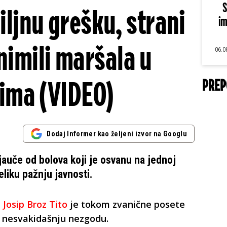
S
iljnu grešku, strani
im
nimili maršala u
06.0
ima (VIDEO)
PREP
Dodaj Informer kao željeni izvor na Googlu
jauče od bolova koji je osvanu na jednoj
eliku pažnju javnosti.
e
Josip Broz Tito
je tokom zvanične posete
o nesvakidašnju nezgodu.