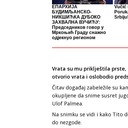
ЕПАРХИЈА
Vučić 
БУДИМЉАНСКО-
Poruk
НИКШИЋКА ДУБОКО
Srbiju
ЗАХВАЛНА ВУЧИЋУ:
Председников говор у
Мркоњић Граду снажно
одјекнуо регионом
Vrata su mu priklještila prste
otvorio vrata i oslobodio pred
Čitav događaj zabeležile su ka
okupljene da snime susret jug
Ulof Palmea.
Na snimku se vidi i kako Tito 
do nezgode.