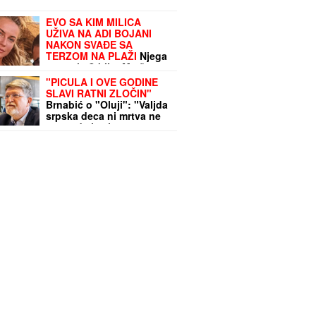
EVO SA KIM MILICA
UŽIVA NA ADI BOJANI
NAKON SVAĐE SA
TERZOM NA PLAŽI
Njega
zna cela Srbija: Mreže
gore od komentara,
"PICULA I OVE GODINE
osvanula fotografija
SLAVI RATNI ZLOČIN"
Brnabić o "Oluji": "Valjda
srpska deca ni mrtva ne
mogu da imaju status
žrtve"