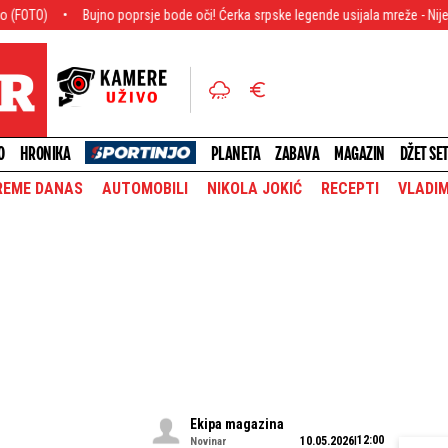
o poprsje bode oči! Ćerka srpske legende usijala mreže - Nije za one sa slabim
O
HRONIKA
PLANETA
ZABAVA
MAGAZIN
DŽET SE
REME DANAS
AUTOMOBILI
NIKOLA JOKIĆ
RECEPTI
VLADIM
Ekipa magazina
12:00
10.05.2026
Novinar