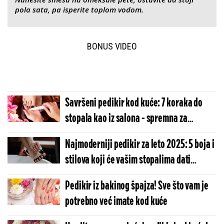
pola sata, pa isperite toplom vodom.
BONUS VIDEO
Savršeni pedikir kod kuće: 7 koraka do
stopala kao iz salona - spremna za
sandale
Najmoderniji pedikir za leto 2025: 5 boja i
stilova koji će vašim stopalima dati
poseban pečat (FOTO)
Pedikir iz bakinog špajza! Sve što vam je
potrebno već imate kod kuće