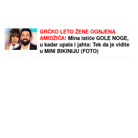
GRČKO LETO ŽENE OGNJENA
AMIDŽIĆA!
Mina ističe GOLE NOGE,
u kadar upala i jahta: Tek da je vidite
u MINI BIKINIJU (FOTO)