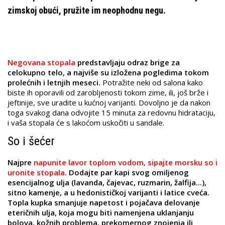
zimskoj obući, pružite im neophodnu negu.
Negovana stopala
predstavljaju odraz brige za
celokupno telo, a najviše su izložena pogledima tokom
prolećnih i letnjih meseci.
Potražite neki od salona kako
biste ih oporavili od zarobljenosti tokom zime, ili, još brže i
jeftinije, sve uradite u kućnoj varijanti. Dovoljno je da nakon
toga svakog dana odvojite 15 minuta za redovnu hidrataciju,
i vaša stopala će s lakoćom uskočiti u sandale.
So i šećer
Najpre
napunite lavor toplom vodom, sipajte morsku so i
uronite stopala
. Dodajte par kapi svog omiljenog
esencijalnog ulja (lavanda, čajevac, ruzmarin, žalfija...),
sitno kamenje, a u hedonističkoj varijanti i latice cveća.
Topla kupka smanjuje napetost i pojačava delovanje
eteričnih ulja, koja mogu biti namenjena uklanjanju
bolova, kožnih problema, prekomernog znojenja ili