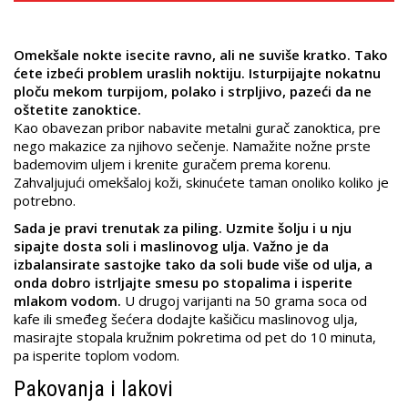
Omekšale nokte isecite ravno, ali ne suviše kratko. Tako
ćete izbeći problem uraslih noktiju. Isturpijajte nokatnu
ploču mekom turpijom, polako i strpljivo, pazeći da ne
oštetite zanoktice.
Kao obavezan pribor nabavite metalni gurač zanoktica, pre
nego makazice za njihovo sečenje. Namažite nožne prste
bademovim uljem i krenite guračem prema korenu.
Zahvaljujući omekšaloj koži, skinućete taman onoliko koliko je
potrebno.
Sada je pravi trenutak za piling. Uzmite šolju i u nju
sipajte dosta soli i maslinovog ulja. Važno je da
izbalansirate sastojke tako da soli bude više od ulja, a
onda dobro istrljajte smesu po stopalima i isperite
mlakom vodom.
U drugoj varijanti na 50 grama soca od
kafe ili smeđeg šećera dodajte kašičicu maslinovog ulja,
masirajte stopala kružnim pokretima od pet do 10 minuta,
pa isperite toplom vodom.
Pakovanja i lakovi