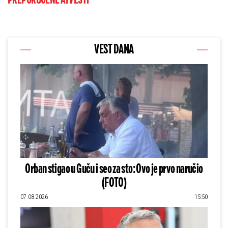
PREPORUČENE AI VESTI
VEST DANA
Orban stigao u Guču i seo za sto: Ovo je prvo naručio
(FOTO)
07.08.2026
15:50