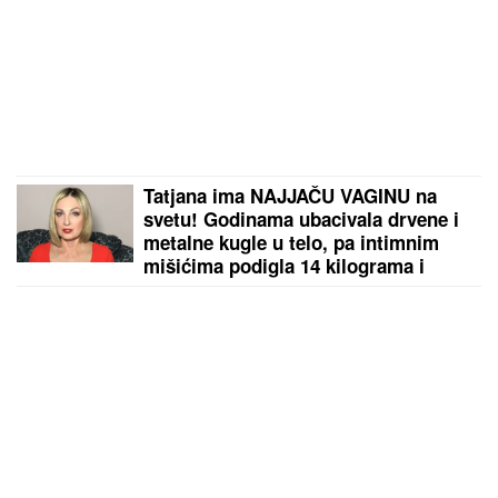
Tatjana ima NAJJAČU VAGINU na
svetu! Godinama ubacivala drvene i
metalne kugle u telo, pa intimnim
mišićima podigla 14 kilograma i
postala globalno poznata