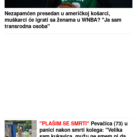
Nezapamćen presedan u američkoj košarci,
muškarci će igrati sa ženama u WNBA? "Ja sam
transrodna osoba"
"PLAŠIM SE SMRTI"
Pevačica (73) u
panici nakon smrti kolega: "Velika
sam kukavica, mužu ne smem ni da