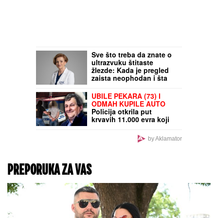
Sve što treba da znate o
ultrazvuku štitaste
žlezde: Kada je pregled
zaista neophodan i šta
znači ako imate čvor?
Odgovara dr Polovina,
UBILE PEKARA (73) I
radiolog ordinacije "One
ODMAH KUPILE AUTO
Medical"
Policija otkrila put
krvavih 11.000 evra koji
su nestali iz sefa na
Karaburmi: Ovako su
by Aklamator
podelili plen
PREPORUKA ZA VAS