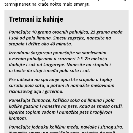
tamniji nanet na kraće nokte malo smanjiti.
Tretmani iz kuhinje
Pomešajte 10 grama ovsenih pahuljica, 25 grama meda
i sok od pola limuna. Smesu zagrejte, nanesite na
stopala i držite oko 40 minuta.
Izrendanu šargarepu pomešajte sa samlevenim
ovsenim pahuljicama u srazmeri 1:3. Za mekoću
dodajte i sok od šargarepe. Nanesite na stopala i
ostavite da stoji između pola sata i sat.
Pre odlaska na spavanje opustite stopala u toploj
surutki pola sata, a potom ih namažite mešavinom
ricinusovog ulja i glicerina.
Pomešajte žumance, kašičicu soka od limuna i pola
kašike gustina i nanesite na pete. Kada se smesa osuši,
isperite toplom vodom i namažite pete hranljivom
kremom.
Pomešajte jednaku količinu meda, pavlake i sitnog sira.
Nanesite smesu na omekšale pete, ostavite da stoji