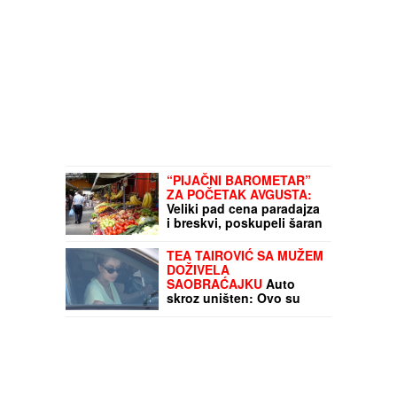
“PIJAČNI BAROMETAR”
ZA POČETAK AVGUSTA:
Veliki pad cena paradajza
i breskvi, poskupeli šaran
i svinjska krmenadla
TEA TAIROVIĆ SA MUŽEM
DOŽIVELA
SAOBRAĆAJKU
Auto
skroz uništen: Ovo su
detalji drame u Crnoj Gori