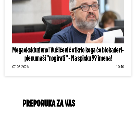
Megaekskluzivno! Vučićević otkrio koga će blokaderi-
plenumaši "nogirati" - Na spisku 99 imena!
07.08.2026
10:40
PREPORUKA ZA VAS