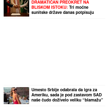
DRAMATIČAN PREOKRET NA
BLISKOM ISTOKU:
Tri moćne
sunitske države danas potpisuju
pakt koji može da promeni odnos
snaga
Umesto Srbije odabrala da igra za
Ameriku, sada je pod zastavom SAD
naše čudo doživelo veliku “blamažu”