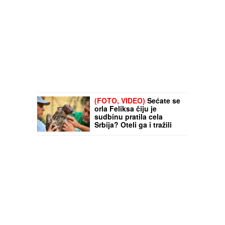
(FOTO, VIDEO)
Sećate se
orla Feliksa čiju je
sudbinu pratila cela
Srbija? Oteli ga i tražili
otkup, a ono što se s
njim desilo nakon
povratka u domovinu
TERA SUZE NA OČI