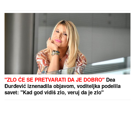
"ZLO ĆE SE PRETVARATI DA JE DOBRO"
Dea
Đurđević iznenadila objavom, voditeljka podelila
savet: "Kad god vidiš zlo, veruj da je zlo"