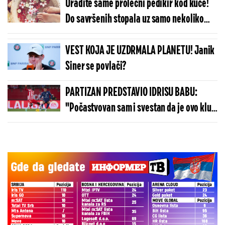
Uradite same prolećni pedikir kod kuće!
Do savršenih stopala uz samo nekoliko
lakih koraka
VEST KOJA JE UZDRMALA PLANETU! Janik
Siner se povlači?
PARTIZAN PREDSTAVIO IDRISU BABU:
"Počastvovan sam i svestan da je ovo klub
sa velikom istorijom"