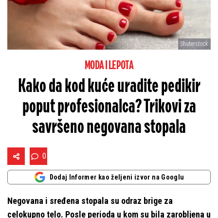
Shuterstock
MODA I LEPOTA
Kako da kod kuće uradite pedikir
poput profesionalca? Trikovi za
savršeno negovana stopala
0
Dodaj Informer kao željeni izvor na Googlu
Negovana i sređena stopala su odraz brige za
celokupno telo. Posle perioda u kom su bila zarobljena u