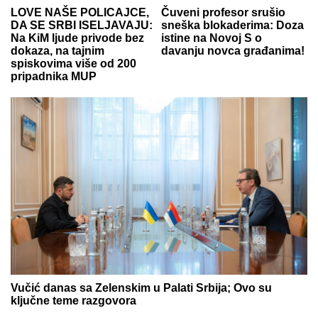
LOVE NAŠE POLICAJCE,
Čuveni profesor srušio
DA SE SRBI ISELJAVAJU:
sneška blokaderima: Doza
Na KiM ljude privode bez
istine na Novoj S o
dokaza, na tajnim
davanju novca građanima!
spiskovima više od 200
pripadnika MUP
Vučić danas sa Zelenskim u Palati Srbija; Ovo su
ključne teme razgovora