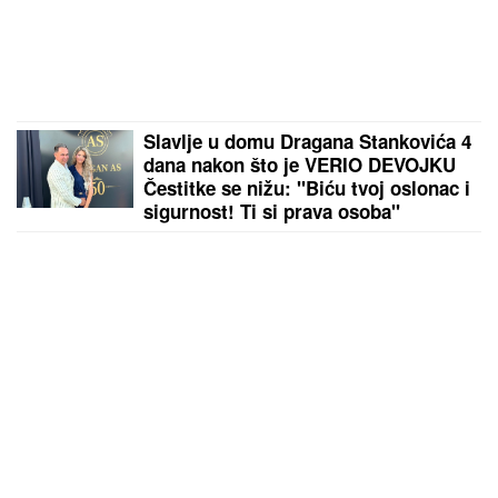
Slavlje u domu Dragana Stankovića 4
dana nakon što je VERIO DEVOJKU
Čestitke se nižu: "Biću tvoj oslonac i
sigurnost! Ti si prava osoba"