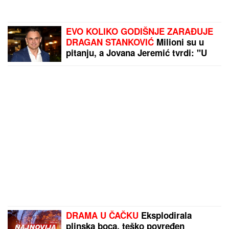
EVO KOLIKO GODIŠNJE ZARAĐUJE
DRAGAN STANKOVIĆ
Milioni su u
pitanju, a Jovana Jeremić tvrdi: "U
dugovima je"
DRAMA U ČAČKU
Eksplodirala
plinska boca, teško povređen