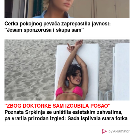
Ćerka pokojnog pevača zaprepastila javnost:
"Jesam sponzoruša i skupa sam"
"ZBOG DOKTORKE SAM IZGUBILA POSAO"
Poznata Srpkinja se uništila estetskim zahvatima,
pa vratila prirodan izgled: Sada isplivala stara fotka
by Aklamator