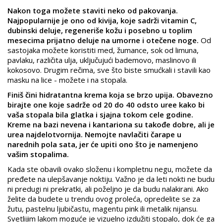
Nakon toga možete staviti neko od pakovanja.
Najpopularnije je ono od kivija, koje sadrži vitamin C,
dubinski deluje, regeneriše kožu i posebno u toplim
mesecima prijatno deluje na umorne i otečene noge.
Od
sastojaka možete koristiti med, žumance, sok od limuna,
pavlaku, različita ulja, uključujući bademovo, maslinovo ili
kokosovo. Drugim rečima, sve što biste smućkali i stavili kao
masku na lice - možete i na stopala.
Finiš čini hidratantna krema koja se brzo upija. Obavezno
birajte one koje sadrže od 20 do 40 odsto uree kako bi
vaša stopala bila glatka i sjajna tokom cele godine.
Kreme na bazi nevena i kantariona su takođe dobre, ali je
urea najdelotvornija. Nemojte navlačiti čarape u
narednih pola sata, jer će upiti ono što je namenjeno
vašim stopalima.
Kada ste obavili ovako složenu i kompletnu negu, možete da
pređete na ulepšavanje noktiju. Važno je da leti nokti ne budu
ni predugi ni prekratki, ali poželjno je da budu nalakirani. Ako
želite da budete u trendu ovog proleća, opredelite se za
žutu, pastelnu ljubičastu, magentu pink ili metalik nijansu.
Svetlijim lakom moguće je vizuelno izdužiti stopalo, dok će ga