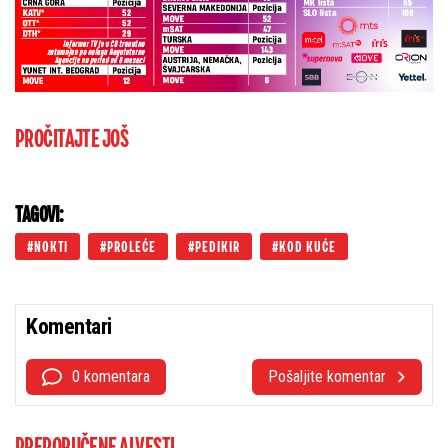
PROČITAJTE JOŠ
TAGOVI:
NOKTI
PROLEĆE
PEDIKIR
KOD KUĆE
Komentari
0 komentara
Pošaljite komentar