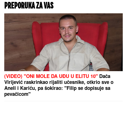
PREPORUKA ZA VAS
(VIDEO) "ONI MOLE DA UĐU U ELITU 10"
Dača
Virijević raskrinkao rijaliti učesnike, otkrio sve o
Aneli i Kariću, pa šokirao: "Filip se dopisuje sa
pevačicom"