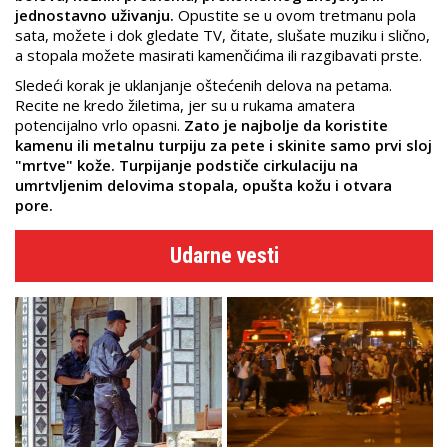
jednostavno uživanju.
Opustite se u ovom tretmanu pola
sata, možete i dok gledate TV, čitate, slušate muziku i slično,
a stopala možete masirati kamenčićima ili razgibavati prste.
Sledeći korak je uklanjanje oštećenih delova na petama.
Recite ne kredo žiletima, jer su u rukama amatera
potencijalno vrlo opasni.
Zato je najbolje da koristite
kamenu ili metalnu turpiju za pete i skinite samo prvi sloj
"mrtve" kože. Turpijanje podstiče cirkulaciju na
umrtvljenim delovima stopala, opušta kožu i otvara
pore.
Udarne vesti