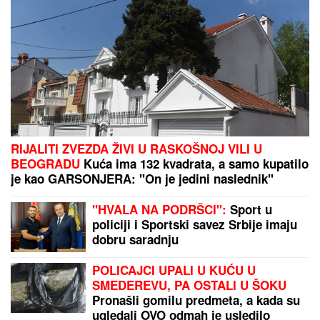
UŠTIPCI BEZ KVASCA
gotovi za tili čas: Mekani kao
duša, hrskavi spolja - uz jedan trik biće još
VAZDUŠASTIJI
Ćerki dao ime po devojci koja je
TRAGIČNO NASTRADALA na pruzi!
Rale nije mogao da preboli gubitak:
"Nadrogirala se, sela na šine, umrla