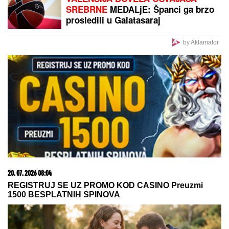
BEOGRADU
Kuća ima 132 kvadrata, a samo kupatilo
je kao GARSONJERA: "On je jedini naslednik"
"HVALA NA PODRŠCI":
Sport u
policiji i Sportski savez Srbije imaju
dobru saradnju
POLICAJCI UPALI U KUĆU U
SMEDEREVU, PA OSTALI U ŠOKU
Pronašli gomilu predmeta, a kada su
ugledali OVO odmah je usledilo
hapšenje