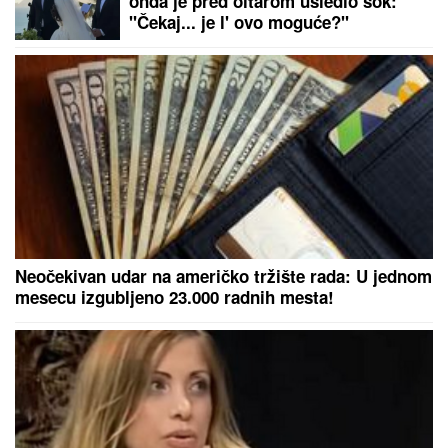
KNEŽEVIĆ NAJAVIO "POLITIČKU
BOMBU":
Pomenuo i Spajića, sledi
potres u Vladi Crne Gore
ANI NIKOLIĆ SLEDUJE TUŽBA!
Oglasio se ADVOKAT Jelene
Radanović i javno izdao saopštenje:
"BIĆE PODNETO U HITNOM ROKU!"