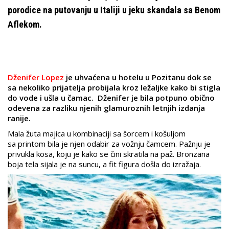
porodice na putovanju u Italiji u jeku skandala sa Benom
Aflekom.
Dženifer Lopez
je uhvaćena u hotelu u Pozitanu dok se
sa nekoliko prijatelja probijala kroz ležaljke kako bi stigla
do vode i ušla u čamac. Dženifer je bila potpuno obično
odevena za razliku njenih glamuroznih letnjih izdanja
ranije.
Mala žuta majica u kombinaciji sa šorcem i košuljom
sa printom bila je njen odabir za vožnju čamcem. Pažnju je
privukla kosa, koju je kako se čini skratila na paž. Bronzana
boja tela sijala je na suncu, a fit figura došla do izražaja.