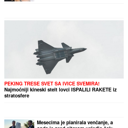
Poznati glumac na meni prevare,
ukrali mu identitet, pa traže ljudima
pare: "Ne nasedajte, prijavite"
"PLAŠIM SE SMRTI"
Pevačica (73) u panici nakon
smrti kolega: "Velika sam kukavica, mužu ne smem
ni da pomenem kupovinu grobnice"