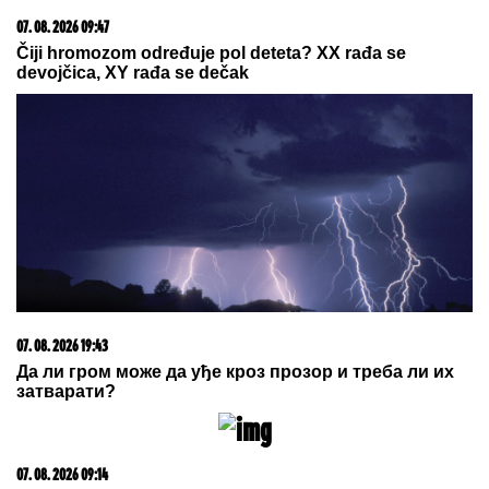
03. 08. 2026 07:31
25.000 kupaca već kupuje uz PerSu Extra. A ti? Saznaj
više
23. 07. 2026 12:47
Letnje večeri u gradu više nisu rezervisane za vikend:
Zašto sve više ljudi bira večeru koja se spontano
pretvori u druženje