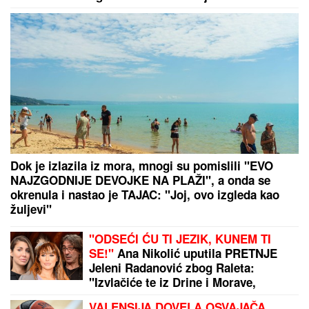
je od sepse"
HIT SNIMAK OBIŠAO SVET!
Vlasnik
zlatare ostao U ŠOKU: Kamere
snimile lopova kog niko nije
očekivao (VIDEO)
RIJALITI ZVEZDA ŽIVI U RASKOŠNOJ VILI U