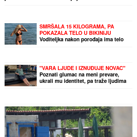
DUNAV OTKRIO TAJNU
STARU 80 GODINA:
Evo
šta je izronilo iz mulja
BIVŠI FUDBALER JE
OVAKO INVESTIRAO
ZARAĐENE MILIONE
Kupio staru kuću u Igalu i
otvorio restoran na
Bojani, a evo šta je
by Aklamator
pripalo bivšoj supruzi
posle razvoda
PREPORUKA ZA VAS