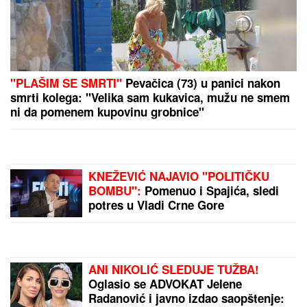
RIJALITI ZVEZDA ŽIVI U RASKOŠNOJ VILI U
BEOGRADU
Kuća ima 132 kvadrata, a samo kupatilo
je kao GARSONJERA: "On je jedini naslednik"
SMRŠALA 15 KILOGRAMA, PA
POKAZALA TELO U BIKINIJU
Voditeljka nakon porođaja ima telo
za medalju: Obavlja seoske poslove,
a kada se skine muškarcima padnu
vilice
"VARA LJUDE I IZNUĐUJE NOVAC"