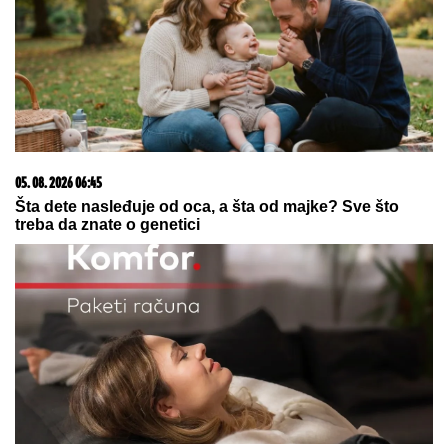
Dok je izlazila iz mora, mnogi su pomislili "EVO
NAJZGODNIJE DEVOJKE NA PLAŽI", a onda se
okrenula i nastao je TAJAC: "Joj, ovo izgleda kao
žuljevi"
"ODSEĆI ĆU TI JEZIK, KUNEM TI
SE!"
Ana Nikolić uputila PRETNJE
Jeleni Radanović zbog Raleta:
"Izvlačiće te iz Drine i Morave,
ku**etino raspala!" (VIDEO)
VALENSIJA DOVELA OSVAJAČA
SREBRNE
MEDALjE: Španci ga brzo
prosledili u Galatasaraj
by Aklamator