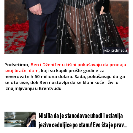
Foto: profimedia
Podsetimo,
Ben i Dženifer u tišini pokušavaju da prodaju
svoj bračni dom
, koji su kupili prošle godine za
neverovatnih 60 miliona dolara. Sada, pokušavaju da ga
se otarase, dok Ben nastavlja da se kloni kuće i živi u
iznajmljivanju u Brentvudu.
Mislila da je stanodavac uhodi i ostavlja
jezive ceduljice po stanu! Evo šta je prava