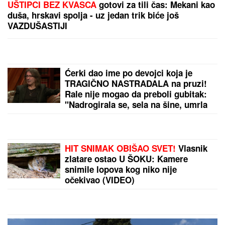
"PLAŠIM SE SMRTI"
Pevačica (73) u panici nakon
smrti kolega: "Velika sam kukavica, mužu ne smem
ni da pomenem kupovinu grobnice"
"RODI MI JOŠ JEDNU BEBU",
slavni
glumac (68) predložio supruzi (42)
da dobiju OSMO DETE - njena
reakcija je hit: Za 9 godina dočekali
su 4 SINA I 3 ĆERKE, ali on ne želi
da se zaustavi
DRAMA U ČAČKU
Eksplodirala
plinska boca, teško povređen
muškarac