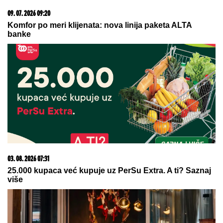
20. 07. 2026 08:04
REGISTRUJ SE UZ PROMO KOD CASINO Preuzmi
1500 BESPLATNIH SPINOVA
05. 08. 2026 06:45
Šta dete nasleđuje od oca, a šta od majke? Sve što