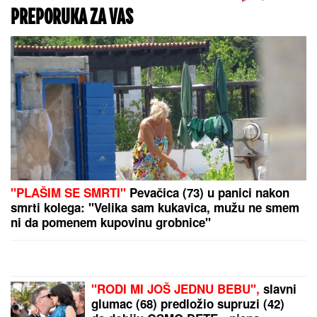
Neočekivan udar na američko tržište rada: U jednom
mesecu izgubljeno 23.000 radnih mesta!
"Teror traje 15 godina" Pevačica ponovo brutalno
pretučena: "Manijaci će me osakatiti"