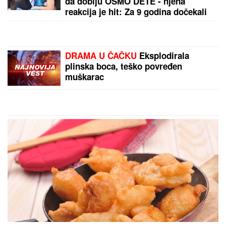
KLADIONIČARSKI KOKTEL:
Tiket sastavljen od
različitih sportova
by Aklamator
PREPORUKA ZA VAS