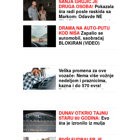
SANJA GRUJIĆ JE
DRUGA OSOBA!
Pokazala
šta radi posle raskida sa
Markom: Odavde NE
IZLAZI, promene na njoj
bodu oči (FOTO)
DRAMA NA AUTO-PUTU
KOD NIŠA
Zapalio se
automobil, saobraćaj
BLOKIRAN (VIDEO)