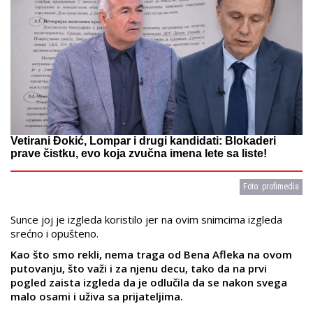
Vetirani Đokić, Lompar i drugi kandidati: Blokaderi
prave čistku, evo koja zvučna imena lete sa liste!
Foto: profimedia
Sunce joj je izgleda koristilo jer na ovim snimcima izgleda
srećno i opušteno.
Kao što smo rekli, nema traga od Bena Afleka na ovom
putovanju, što važi i za njenu decu, tako da na prvi
pogled zaista izgleda da je odlučila da se nakon svega
malo osami i uživa sa prijateljima.