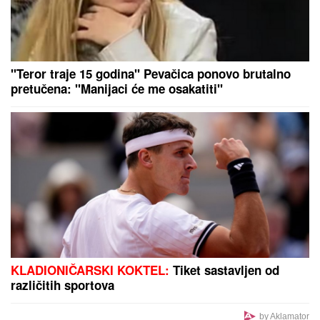
PEKING TRESE SVET SA IVICE SVEMIRA!
Najmoćniji kineski stelt lovci ISPALILI RAKETE iz
stratosfere
Mesecima je planirala venčanje, a
onda je pred oltarom usledio šok:
"Čekaj... je l' ovo moguće?"