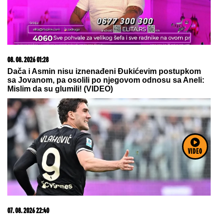
07. 08. 2026 19:43
Да ли гром може да уђе кроз прозор и треба ли их
затварати?
07. 08. 2026 09:14
Сазнања „Политике”: Црна Гора следећа у војном
савезу Загреба, Тиране и Приштине
VIDEO