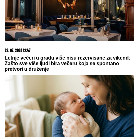
treba da znate o genetici
09. 07. 2026 09:20
Komfor po meri klijenata: nova linija paketa ALTA
banke