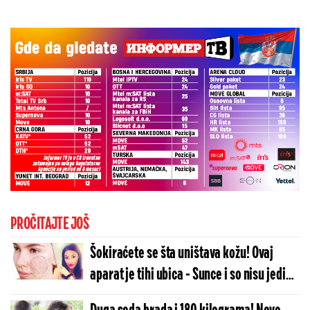
PROČITAJTE JOŠ
Šokiraćete se šta uništava kožu! Ovaj
aparat je tihi ubica - Sunce i so nisu jedini
faktori