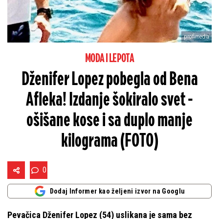
profimedia
MODA I LEPOTA
Dženifer Lopez pobegla od Bena
Afleka! Izdanje šokiralo svet -
ošišane kose i sa duplo manje
kilograma (FOTO)
0
Dodaj Informer kao željeni izvor na Googlu
Pevačica Dženifer Lopez (54) uslikana je sama bez