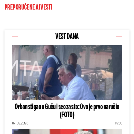
PREPORUČENE AI VESTI
VEST DANA
Orban stigao u Guču i seo za sto: Ovo je prvo naručio
(FOTO)
07.08.2026
15:50