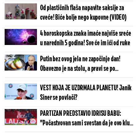
istina
Od plastičnih flaša napavite saksije za
cveće! Biće bolje nego kupovne (VIDEO)
4 horoskopska znaka imaće najviše sreće
u narednih 5 godina! Sve će im ići od ruke
Putin bez ovog jela ne započinje dan!
Obavezno je na stolu, a pravi se po
originalnom receptu njegove majke
VEST KOJA JE UZDRMALA PLANETU! Janik
Siner se povlači?
PARTIZAN PREDSTAVIO IDRISU BABU:
"Počastvovan sam i svestan da je ovo klub
sa velikom istorijom"