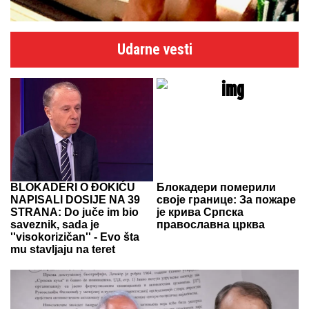
Udarne vesti
BLOKADERI O ĐOKIĆU
Блокадери померили
NAPISALI DOSIJE NA 39
своје границе: За пожаре
STRANA: Do juče im bio
је крива Српска
saveznik, sada je
православна црква
''visokorizičan'' - Evo šta
mu stavljaju na teret