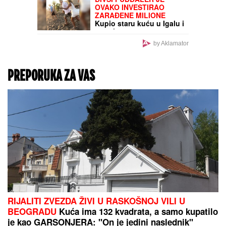
Velika promena za ove
vozače: Nema više vožnje
nedeljom i praznicima,
kazna i do 570 evra!
Zašto Nemačka planira
zabranu