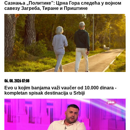
07. 08. 2026 09:47
Čiji hromozom određuje pol deteta? XX rađa se
devojčica, XY rađa se dečak