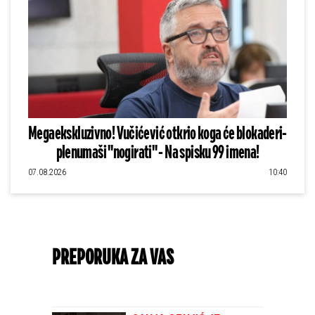
Megaekskluzivno! Vučićević otkrio koga će blokaderi-
plenumaši "nogirati" - Na spisku 99 imena!
07.08.2026
10:40
PREPORUKA ZA VAS