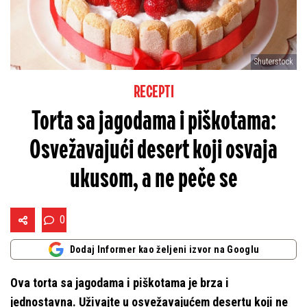
Shuterstock
RECEPTI
Torta sa jagodama i piškotama:
Osvežavajući desert koji osvaja
ukusom, a ne peče se
0
Dodaj Informer kao željeni izvor na Googlu
Ova torta sa jagodama i piškotama je brza i
jednostavna. Uživajte u osvežavajućem desertu koji ne