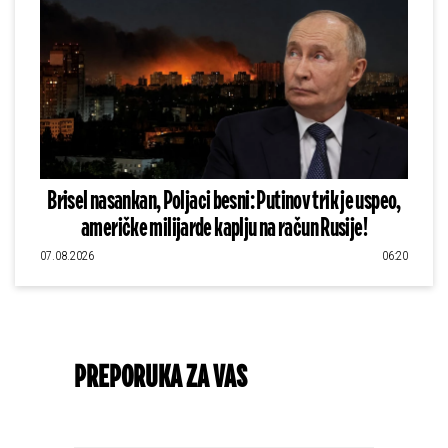
Brisel nasankan, Poljaci besni: Putinov trik je uspeo,
američke milijarde kaplju na račun Rusije!
07.08.2026
06:20
PREPORUKA ZA VAS