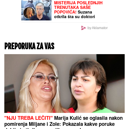
OD SUPRUGA JE
DOŽIVELA NASILJE,
IZGUBILA JE BEBU
Saša
Popović joj dao otkaz u
"Zvezdama Granda", a
onda je potpuno
NESTALA