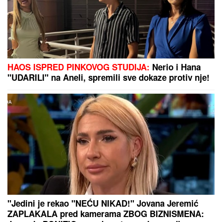
VODITELJKA RTS-A UŽIVA NA JAHTI
Zategnuta kao
praćka u 52. godini: Otkopčala košulju i pokazala
zašto važi za jednu od najzgodnijih (Foto)