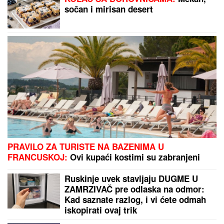
HAOS ISPRED PINKOVOG STUDIJA:
Nerio i Hana
"UDARILI" na Aneli, spremili sve dokaze protiv nje!
"Jedini je rekao "NEĆU NIKAD!" Jovana Jeremić
ZAPLAKALA pred kamerama ZBOG BIZNISMENA: