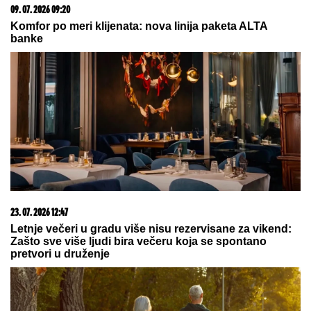
sočan i mirisan desert
PRAVILO ZA TURISTE NA BAZENIMA U
FRANCUSKOJ:
Ovi kupaći kostimi su zabranjeni
Ruskinje uvek stavljaju DUGME U
ZAMRZIVAČ pre odlaska na odmor:
Kad saznate razlog, i vi ćete odmah
iskopirati ovaj trik