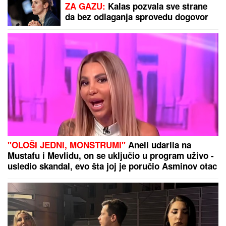
Dodajte samo dve kašike ovog
sastojka i prženi krompirići dobiće
zlatnu, hrskavu koricu