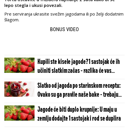
lepo stegla i ukusi povezali.
Pre serviranja ukrasite svežim jagodama ili po želji dodatnim
šlagom.
BONUS VIDEO
Kupili ste kisele jagode? 1 sastojak će ih
učiniti slatkim začas - razlika će vas
šokirati
Slatko od jagoda po starinskom receptu:
Ovako su ga pravile naše bake - trebaju
vam samo 3 sastojka
Jagode će biti duplo krupnije: U maju u
zemlju dodajte 1 sastojak i rod se duplira