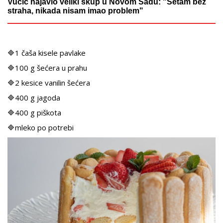
Vučić najavio veliki skup u Novom Sadu: "Šetam bez
straha, nikada nisam imao problem"
🔷1 čaša kisele pavlake
🔷100 g šećera u prahu
🔷2 kesice vanilin šećera
🔷400 g jagoda
🔷400 g piškota
🔷mleko po potrebi