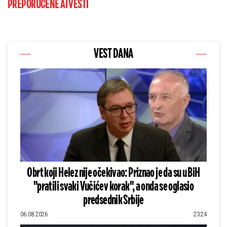
PREPORUČENE AI VESTI
VEST DANA
Obrt koji Helez nije očekivao: Priznao je da su u BiH
"pratili svaki Vučićev korak", a onda se oglasio
predsednik Srbije
06.08.2026
23:24