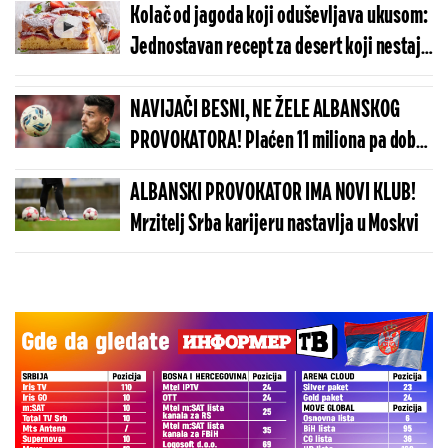
Kolač od jagoda koji oduševljava ukusom:
Jednostavan recept za desert koji nestaje
za minut (VIDEO)
NAVIJAČI BESNI, NE ŽELE ALBANSKOG
PROVOKATORA! Plaćen 11 miliona pa dobio
brutalnu poruku
ALBANSKI PROVOKATOR IMA NOVI KLUB!
Mrzitelj Srba karijeru nastavlja u Moskvi