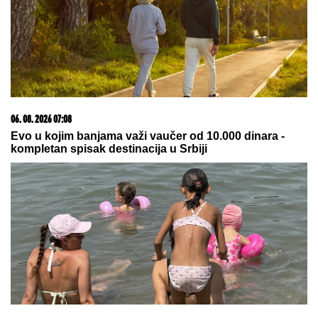
"DRAGANE, USKLADI AMBICIJE SA
SVOJOM KONDICIJOM I
MUNICIJOM"
Jovana Jeremić
prozvala bivšeg i njegovu verenicu, a
on poručuje šta mu je JEDINO
VAŽNO: "U tome je istina"
by Aklamator
20. 07. 2026 08:04
REGISTRUJ SE UZ PROMO KOD CASINO Preuzmi
1500 BESPLATNIH SPINOVA