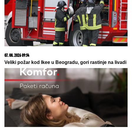
ŠOKANTNE
TVRDNjE: Propao ogroman transfer
zbog Zvezdinog sponzora?
POMIRENJE LETA!
Miljana i Zola
zajedno na odmoru posle SVAĐA I
SUZA: Evo kako se ponašaju pred
svima u baru! (VIDEO)
KOLAČ SA BOROVNICAMA:
Mekan,