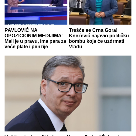
PAVLOVIĆ NA
Trešće se Crna Gora!
OPOZICIONIM MEDIJIMA:
Knežević najavio političku
Mali je u pravu, ima para za
bombu koja će uzdrmati
veće plate i penzije
Vladu