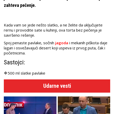
zahteva pečenje.
Kada vam se jede nešto slatko, a ne želite da uključujete
rernu i provodite sate u kuhinji, ova torta bez pečenja je
savršeno rešenje.
Spoj penaste pavlake, sočnih
jagoda
i mekanih piškota daje
lagan i osvežavajući desert koji uspeva iz prvog puta, čak i
početnicima.
Sastojci:
🔷500 ml slatke pavlake
Udarne vesti