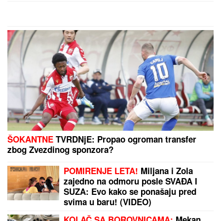
ZA GAZU:
Kalas pozvala sve strane
da bez odlaganja sprovedu dogovor
"OLOŠI JEDNI, MONSTRUMI"
Aneli udarila na
Mustafu i Mevlidu, on se uključio u program uživo -
usledio skandal, evo šta joj je poručio Asminov otac