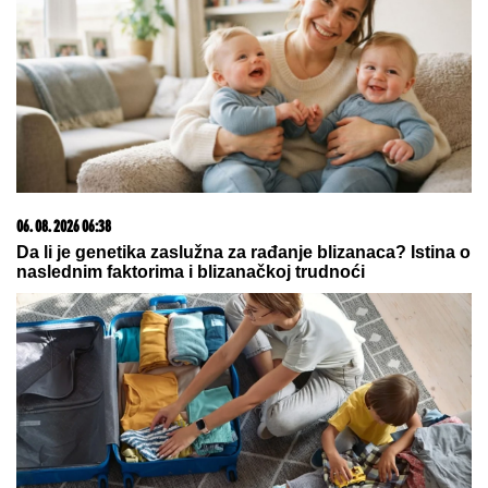
CECU NIKO NIJE PREPOZNAO NA
AERODROMU
Leti iz Malage za
Beograd: Kačket na glavi, atlet
majica i naočare (FOTO)
RIJALITI ZVEZDA ŽIVI U
RASKOŠNOJ VILI U BEOGRADU
Kuća ima 132 kvadrata, a samo
kupatilo je kao GARSONJERA: "On
je jedini naslednik"