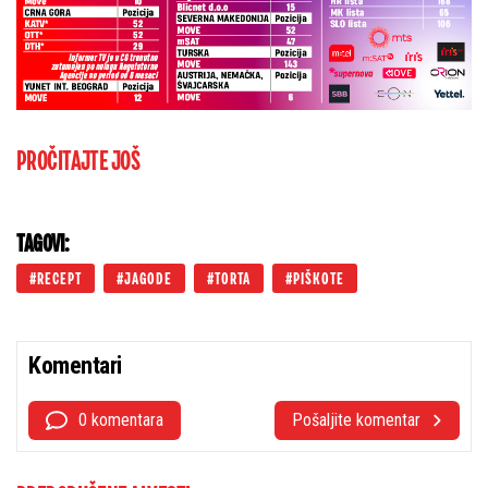
PROČITAJTE JOŠ
TAGOVI:
RECEPT
JAGODE
TORTA
PIŠKOTE
Komentari
0 komentara
Pošaljite komentar