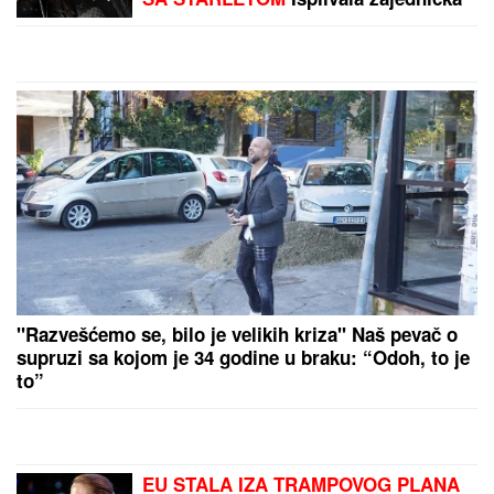
"OKO SINA PERUNA NE MOŽE NIKO
DA NAM POMOGNE"
Žena Ognjena
Amidžića zbog ćerke Lole unajmila
DADILJU IZ AZIJE, pa priznala sa
čim se suočavaju u domu! (FOTO)