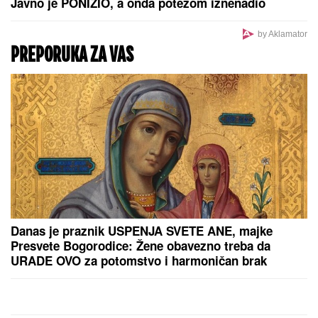
"UZNEMIREN SAM, BRAT MI JE
OKRUŽEN POŽARIMA"
Darko
Tanasijević očajan zbog loše
situacije u Deliblatskoj peščari: "SVI
SU EVAKUISANI", otkrio koje
informacije ima
(FOTO) DOK SVI BRUJE O
RAZVODU, SLOBA VASIĆ UHVAĆEN
SA STARLETOM
Isplivala zajednička