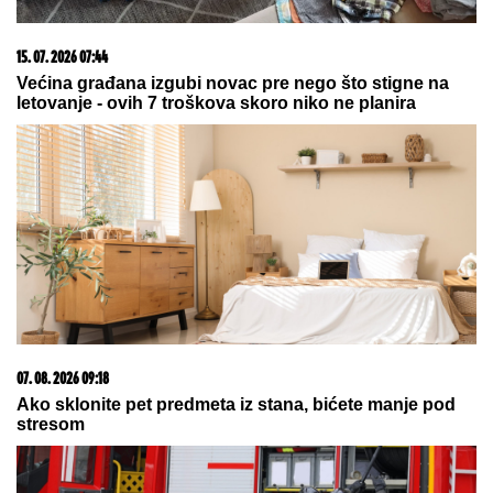
VERICA RAKOČEVIĆ I VELJKO PRAVE BAZEN U
VILI NA AVALI
Imanje vredi milione, a sada podelili
snimak iz dvorišta: Bagerista uveliko izvodi radove
(Video)
SNEŽANA SAVIĆ ISTA ONA MALINA
IZ "SREĆNIH LJUDI":
Svi u šoku jer
se nije promenila ni posle 30
GODINA!
KLADIONIČARSKI KOKTEL:
Tiket
sastavljen od različitih sportova