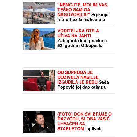
"NEMOJTE, MOLIM VAS,
TEŠKO SAM GA
NAGOVORILA!"
Srpkinja
hitno tražila matičara u
Grčkoj, pa hit odgovorom
o mužu i troje dece
VODITELJKA RTS-A
zapalila mreže
UŽIVA NA JAHTI
Zategnuta kao praćka u
52. godini: Otkopčala
košulju i pokazala zašto
važi za jednu od
najzgodnijih (Foto)