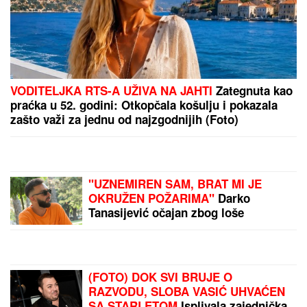
"NJU TREBA LEČITI"
Marija Kulić se oglasila nakon
pomirenja Miljane i Zole: Pokazala kakve poruke
dobija i otkrila sve o njihovom odnosu