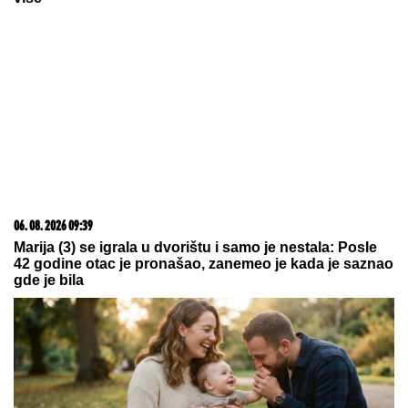
15. 07. 2026 07:44
Većina građana izgubi novac pre nego što stigne na
letovanje - ovih 7 troškova skoro niko ne planira
07. 08. 2026 09:18
Ako sklonite pet predmeta iz stana, bićete manje pod
stresom