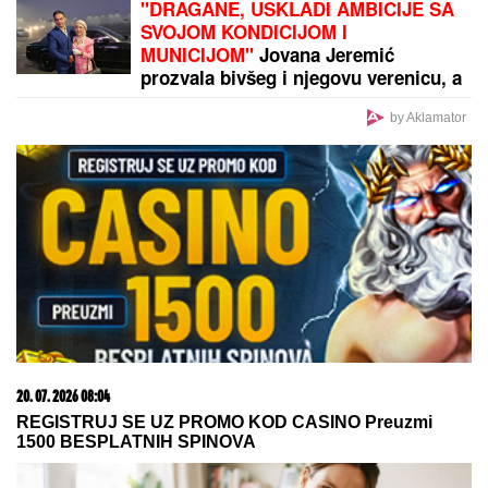
Javno je PONIZIO, a onda potezom iznenadio
javnost!
by Aklamator
PREPORUKA ZA VAS
Danas je praznik USPENJA SVETE ANE, majke
Presvete Bogorodice: Žene obavezno treba da
URADE OVO za potomstvo i harmoničan brak