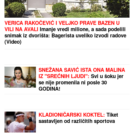
"Razvešćemo se, bilo je velikih kriza" Naš pevač o
supruzi sa kojom je 34 godine u braku: “Odoh, to je
to”
EU STALA IZA TRAMPOVOG PLANA