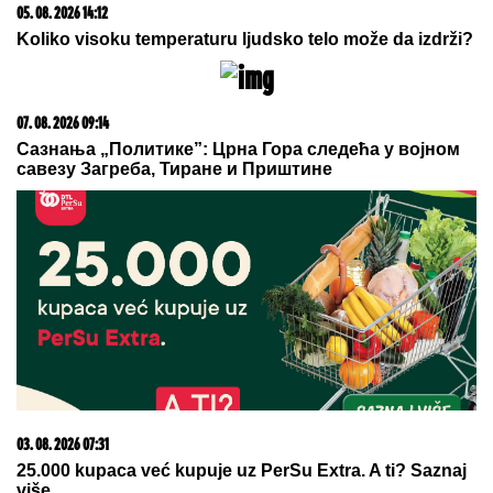
06. 08. 2026 06:38
Da li je genetika zaslužna za rađanje blizanaca? Istina o
naslednim faktorima i blizanačkoj trudnoći