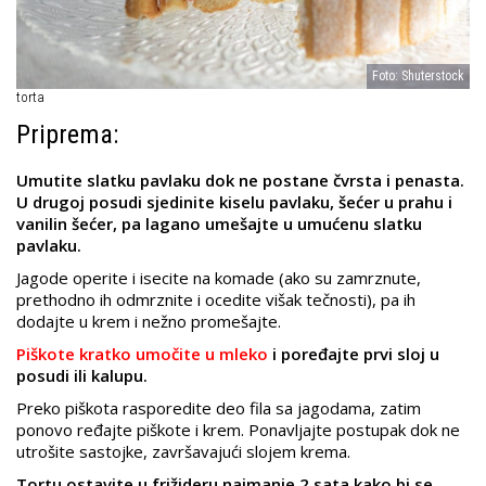
Foto: Shuterstock
torta
Priprema:
Umutite slatku pavlaku dok ne postane čvrsta i penasta.
U drugoj posudi sjedinite kiselu pavlaku, šećer u prahu i
vanilin šećer, pa lagano umešajte u umućenu slatku
pavlaku.
Jagode operite i isecite na komade (ako su zamrznute,
prethodno ih odmrznite i ocedite višak tečnosti), pa ih
dodajte u krem i nežno promešajte.
Piškote kratko umočite u mleko
i poređajte prvi sloj u
posudi ili kalupu.
Preko piškota rasporedite deo fila sa jagodama, zatim
ponovo ređajte piškote i krem. Ponavljajte postupak dok ne
utrošite sastojke, završavajući slojem krema.
Tortu ostavite u frižideru najmanje 2 sata kako bi se