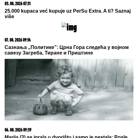
MLADIĆ (21) POSLE TUČE NOŽEM
IZBO MUŠKARCA (32)
Horor kod
Sajma u Beogradu: Policija odmah
reagovala
(FOTO) MILICU VELIČKOVIĆ
ZADESILA NOVA NEPRIJATNOST NA