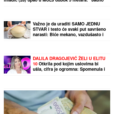
Platio apartman u Hrvatskoj 105 evra za noć, kad je
ušao u KUPATILO samo što nije PAO U NESVEST
OD ŠOKA: "Sramota šta se sve danas iznajmljuje"
RASKINULI TEODORA I BEBICA
Ostavila ga nakon izlaska iz Elite 9 i
uzela sve stvari: Ovo su detalji