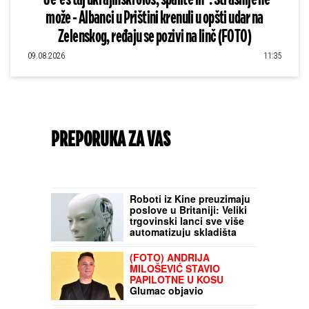
"Je*eš taj ukrajinski ološ, spalite ih": Strašnije ne
može - Albanci u Prištini krenuli u opšti udar na
Zelenskog, ređaju se pozivi na linč (FOTO)
09.08.2026
11:35
PREPORUKA ZA VAS