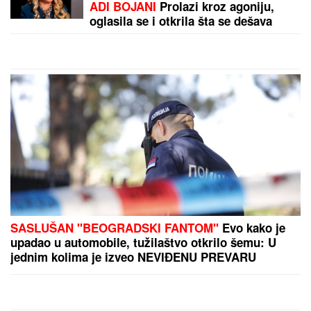
Važno obaveštenje za 1.420.656 penzionera: Fond
PIO se oglasio