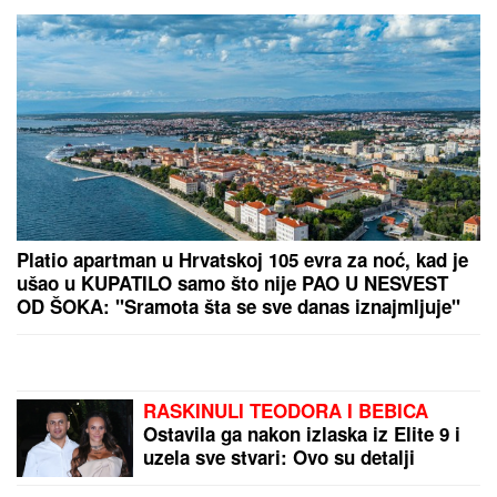
Evropa nespremna za
novu energetsku krizu:
ECB upozorava da je
prostora za pomoć sve
manje
PUBLIKA JE PEVALA DO
JUTRA:
Ceca Ražnatović