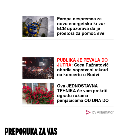
Roboti iz Kine preuzimaju
poslove u Britaniji: Veliki
trgovinski lanci sve više
automatizuju skladišta
(FOTO) ANDRIJA
MILOŠEVIĆ STAVIO
PAPILOTNE U KOSU
Glumac objavio
fotografiju iz frizerskog
salona, spreman za novu
transformaciju