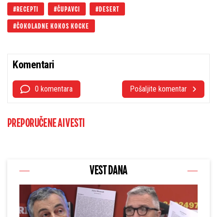
RECEPTI
ČUPAVCI
DESERT
ČOKOLADNE KOKOS KOCKE
Komentari
0 komentara
Pošaljite komentar
PREPORUČENE AI VESTI
VEST DANA