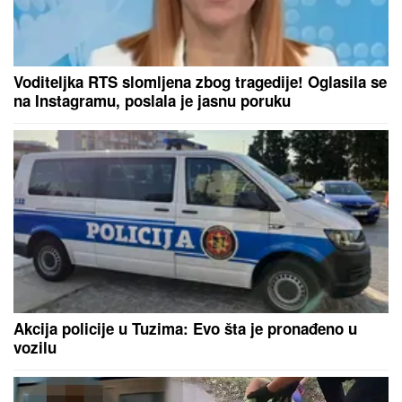
KRENUO DA TRAŽI DRVA, ONDA SU SE PROLOMILI
JAUCI KROZ NOĆ!
Jezivi detalji tragedije u Borči,
mladić (28) upao u MULJ dubok 5 metara: "Jadno