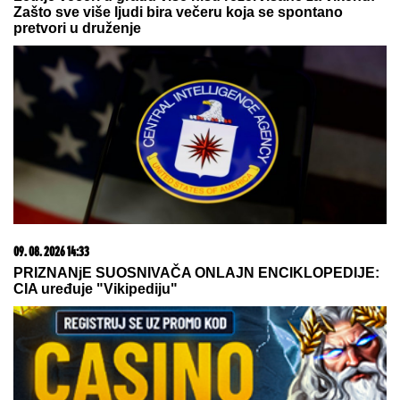
MREŽE GORE!
Stefan Karić javno
podelio Teodoru Delić, Bebica na
aparatima nakon ovog poteza
"17 SATI SAM STAJALA POTPUNO
GOLA"
Glumica otkrila kako se
osećala: "Da je bilo prijatno, sigurno
nije"