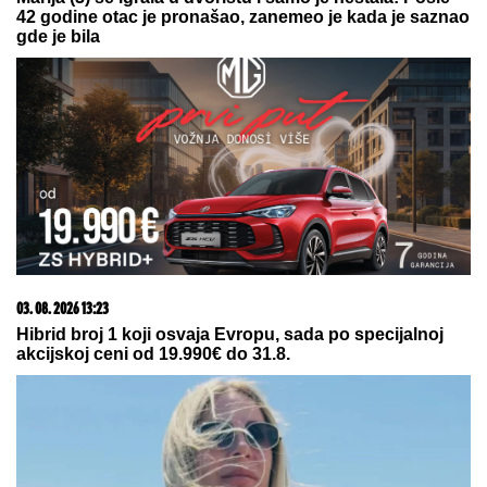
ADI BOJANI
Prolazi kroz agoniju,
oglasila se i otkrila šta se dešava
nakon haosa sa Terzom