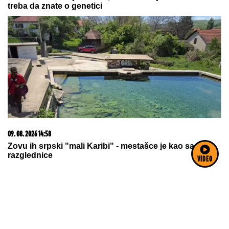
ŠPANIJA POČELA PROVERE ITALIJANA KOJI
ODLAZE U TU
ZEMLjU: Italijansko ministarstvo
spoljnih poslova to naziva odmazdom
SPAKOVAO KOFERE!
Dok Jovana
planira svadbu sa Tigrom, a Dragan
veridbu slavi sa novom devojkom,
evo gde se nalazi PRVI MUŽ Jovane
Jeremić
USIJALE SE MREŽE!
Verenici
Dragana Stankovića se podsmevaju
zbog jedne stvari: "Bukvalno dva
dinara"
VIDEO