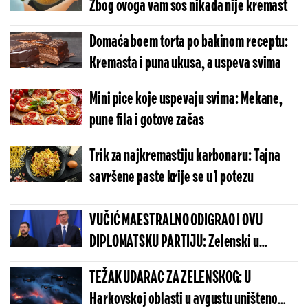
Zbog ovoga vam sos nikada nije kremast
Domaća boem torta po bakinom receptu:
Kremasta i puna ukusa, a uspeva svima
Mini pice koje uspevaju svima: Mekane,
pune fila i gotove začas
Trik za najkremastiju karbonaru: Tajna
savršene paste krije se u 1 potezu
VUČIĆ MAESTRALNO ODIGRAO I OVU
DIPLOMATSKU PARTIJU: Zelenski u
Beogradu potvrdio - Kosovo je Srbija
TEŽAK UDARAC ZA ZELENSKOG: U
Harkovskoj oblasti u avgustu uništeno