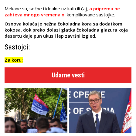
Mekane su, sočne i idealne uz kafu ili čaj,
a priprema ne
zahteva mnogo vremena ni
komplikovane sastojke.
Osnova kolača je nežna čokoladna kora sa dodatkom
kokosa, dok preko dolazi glatka čokoladna glazura koja
desertu daje pun ukus i lep završni izgled.
Sastojci:
Za koru:
Udarne vesti