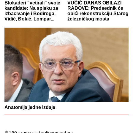
Blokaderi "vetirali" svoje
VUČIĆ DANAS OBILAZI
kandidate: Na spisku za
RADOVE: Predsednik će
izbacivanje i Bodiroga,
obići rekonstrukciju Starog
Vidić, Đokić, Lompar...
železničkog mosta
Anatomija jedne izdaje
🔷150 grama rastopljenog putera