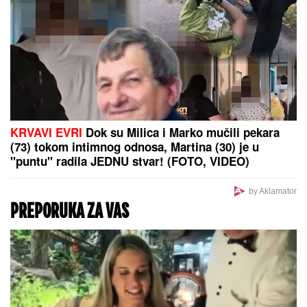
dete, da tako strada..." (FOTO, VIDEO)
Važno je da uraditi SAMO JEDNU
STVAR i testo će svaki put savršeno
narasti: Biće mekano, vazdušasto i
elastično