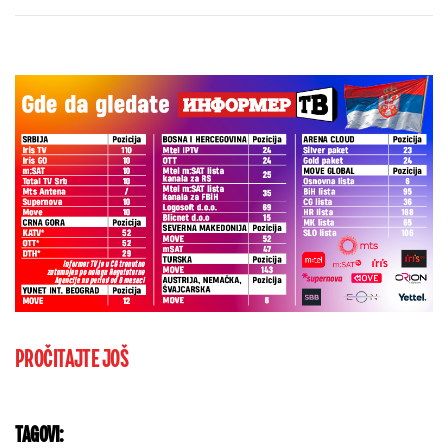
više od 100 „baba jaga“
PROČITAJTE JOŠ
TAGOVI: