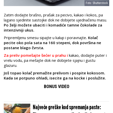
Foto: Shutterstock
Zatim dodajte brašno, prašak za pecivo, kakao i kokos, pa
lagano sjedinite sastojke dok ne dobijete ujednačenu masu.
Po želji možete ubaciti i komadiće tamne čokolade za
intenzivniji ukus.
Pripremljenu smesu sipajte u kalup i poravnajte
. Kolač
pecite oko pola sata na 160 stepeni, dok površina ne
postane blago čvrsta.
Za preliv pomešajte šećer u prahu i
kakao, dodajte puter i
vrelu vodu, pa mešajte dok ne dobijete sjajnu i gustu
glazuru.
Još topao kolač premažite prelivom i pospite kokosom.
Kada se potpuno ohladi, isecite ga na kocke i poslužite.
BONUS VIDEO
Najveće greške kod spremanja paste: