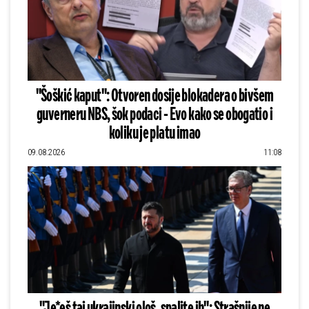
"Šoškić kaput": Otvoren dosije blokadera o bivšem
guverneru NBS, šok podaci - Evo kako se obogatio i
koliku je platu imao
09.08.2026
11:08