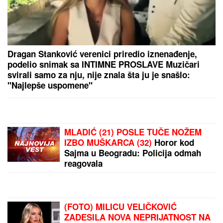
DALILA DRAGOJEVIĆ ŽELI U ELITU
10
Otkrila pod kojim uslovima bi
ušla, cifra je ogromna: Spomenula i
skandal sa Dragojevićem