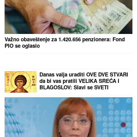
MARINA VISKOVIĆ U NIKAD
SMELIJEM STAJLINGU! U
kaubojkama i sa bezobraznim
prorezom na suknji pokazala
izvajane noge, a onda je sevnulo i
više nego što je planirala (Foto)