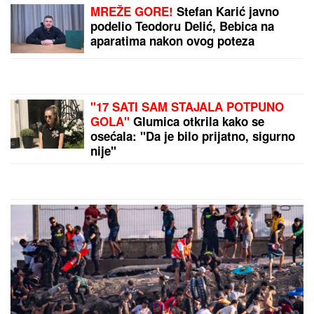
Danas valja uraditi OVE DVE STVARI
da bi vas pratili VELIKA SREĆA I
BLAGOSLOV: Slavi se SVETI
PANTELEJMON- veruje se da
NJEGOVE MOŠTI imaju isceljiteljske
moći