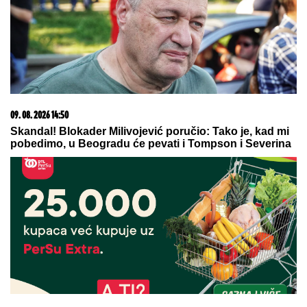
Dragan Stanković verenici priredio iznenađenje,
podelio snimak sa INTIMNE PROSLAVE Muzičari
svirali samo za nju, nije znala šta ju je snašlo:
"Najlepše uspomene"