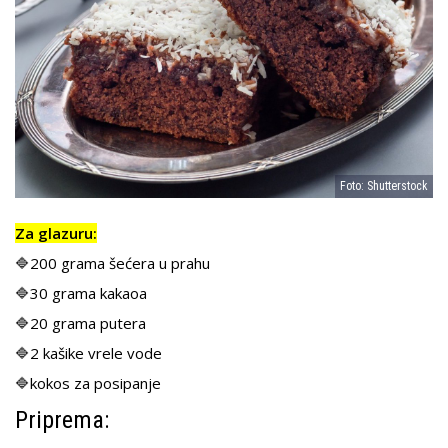
Foto: Shutterstock
Za glazuru:
🔷200 grama šećera u prahu
🔷30 grama kakaoa
🔷20 grama putera
🔷2 kašike vrele vode
🔷kokos za posipanje
Priprema: