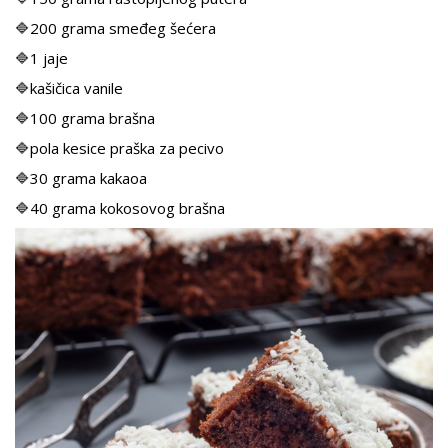
🔷200 grama smeđeg šećera
🔷1 jaje
🔷kašičica vanile
🔷100 grama brašna
🔷pola kesice praška za pecivo
🔷30 grama kakaoa
🔷40 grama kokosovog brašna