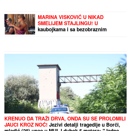
oborila sopstveni rekord
na koncertu u Budvi
(FOTO)
Ova JEDNOSTAVNA
TEHNIKA će vam prekriti
ogradu ružama
penjačicama OD DNA DO
VRHA
by Aklamator
PREPORUKA ZA VAS