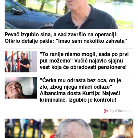
KRVAVI EVRI
Dok su Milica i Marko mučili pekara
(73) tokom intimnog odnosa, Martina (30) je u
"puntu" radila JEDNU stvar! (FOTO, VIDEO)
by Aklamator
PREPORUKA ZA VAS