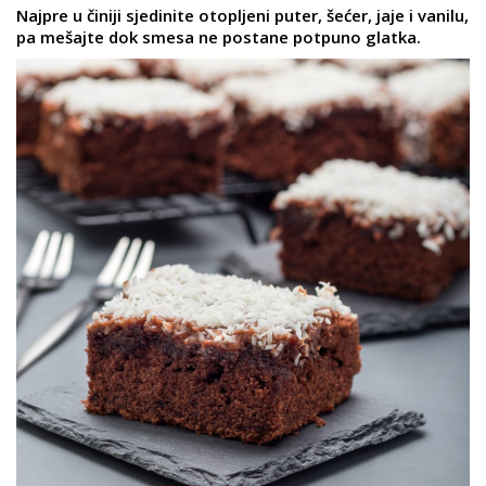
Najpre u činiji sjedinite otopljeni puter, šećer, jaje i vanilu,
pa mešajte dok smesa ne postane potpuno glatka.