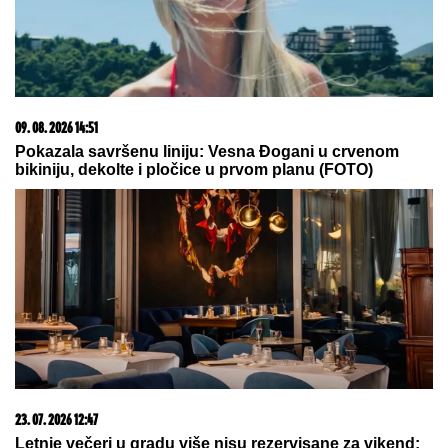
SASLUŠAN "BEOGRADSKI FANTOM"
Evo kako je
upadao u automobile, tužilaštvo otkrilo šemu: U
jednim kolima je izveo NEVIĐENU PREVARU