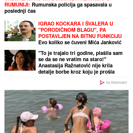
PORUKE
MRŽNjE I REVIZIJE IZ KNINA Plenković
slavi "Oluju", Milanović otkrio ulogu Amerike
by Aklamator
PREPORUKA ZA VAS
Glumac sastavio tri testamenta, sve što je imao