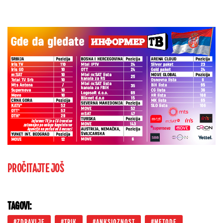
PROČITAJTE JOŠ
TAGOVI:
ZDRAVLJE
TRIK
ANKSIOZNOST
METODE