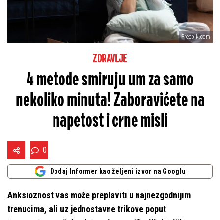
Freepik.com
ZDRAVLJE
4 metode smiruju um za samo
nekoliko minuta! Zaboravićete na
napetost i crne misli
0
Dodaj Informer kao željeni izvor na Googlu
Anksioznost vas može preplaviti u najnezgodnijim
trenucima, ali uz jednostavne trikove poput