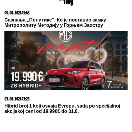
05. 08. 2026 14:12
Koliko visoku temperaturu ljudsko telo može da izdrži?
03. 08. 2026 14:21
Jelena Karleuša otkrila kako teku pripreme za gala
proslavu ćerkinog punoletstva: Duško će biti finansijer,
a ja organizator