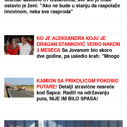
"Specijalan pozdrav za Slobu Vasića,
Minu Kostić i celo F odeljenje u Lazi"
Vuk Mob opet šokira izjavom!