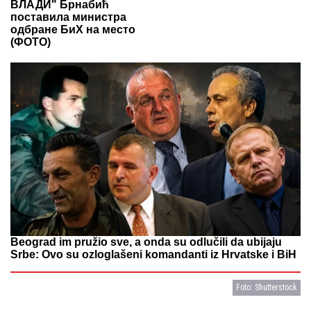
ВЛАДИ" Брнабић
поставила министра
одбране БиХ на место
(ФОТО)
Beograd im pružio sve, a onda su odlučili da ubijaju
Srbe: Ovo su ozloglašeni komandanti iz Hrvatske i BiH
Foto: Shutterstock