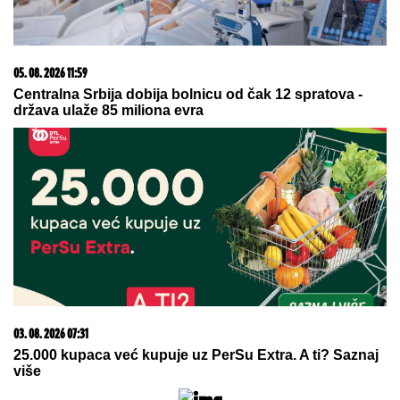
RUMUNIJI:
Rumunska policija ga spasavala u
poslednji čas
IGRAO KOCKARA I ŠVALERA U
"PORODIČNOM BLAGU", PA
POSTAVLJEN NA BITNU FUNKCIJU
Evo koliko se čuveni Mića Janković
promenio za sve ove godine
"To je trajalo tri godine, plašila sam
se da se ne vratim na staro!"
Anastasija Ražnatović nije krila
detalje borbe kroz koju je prošla
by Aklamator