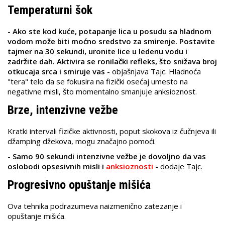
Temperaturni šok
- Ako ste kod kuće, potapanje lica u posudu sa hladnom
vodom može biti moćno sredstvo za smirenje. Postavite
tajmer na 30 sekundi, uronite lice u ledenu vodu i
zadržite dah. Aktivira se ronilački refleks, što snižava broj
otkucaja srca i smiruje vas
- objašnjava Tajc. Hladnoća
"tera" telo da se fokusira na fizički osećaj umesto na
negativne misli, što momentalno smanjuje anksioznost.
Brze, intenzivne vežbe
Kratki intervali fizičke aktivnosti, poput skokova iz čučnjeva ili
džamping džekova, mogu značajno pomoći.
-
Samo 90 sekundi intenzivne vežbe je dovoljno da vas
oslobodi opsesivnih misli i
anksioznosti
- dodaje Tajc.
Progresivno opuštanje mišića
Ova tehnika podrazumeva naizmenično zatezanje i
opuštanje mišića.