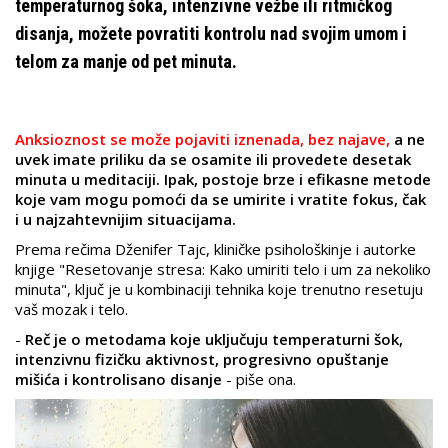
temperaturnog šoka, intenzivne vežbe ili ritmičkog
disanja, možete povratiti kontrolu nad svojim umom i
telom za manje od pet minuta.
Anksioznost se može pojaviti iznenada, bez najave,
a ne
uvek imate priliku da se osamite ili provedete desetak
minuta u meditaciji. Ipak, postoje brze i efikasne metode
koje vam mogu pomoći da se umirite i vratite fokus, čak
i u najzahtevnijim situacijama.
Prema rečima Dženifer Tajc, kliničke psihološkinje i autorke
knjige "Resetovanje stresa: Kako umiriti telo i um za nekoliko
minuta", ključ je u kombinaciji tehnika koje trenutno resetuju
vaš mozak i telo.
-
Reč je o metodama koje uključuju temperaturni šok,
intenzivnu fizičku aktivnost, progresivno opuštanje
mišića i kontrolisano disanje
- piše ona.