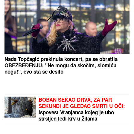
Maja Marinković spakovala kofere i napustila stan u
kom se desio haos sa Asminom: Otkriveno je gde je
otišla