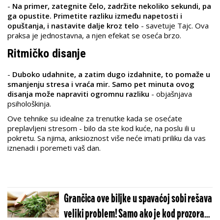
-
Na primer, zategnite čelo, zadržite nekoliko sekundi, pa
ga opustite. Primetite razliku između napetosti i
opuštanja, i nastavite dalje kroz telo
- savetuje Tajc. Ova
praksa je jednostavna, a njen efekat se oseća brzo.
Ritmičko disanje
-
Duboko udahnite, a zatim dugo izdahnite, to pomaže u
smanjenju stresa i vraća mir. Samo pet minuta ovog
disanja može napraviti ogromnu razliku
- objašnjava
psihološkinja.
Ove tehnike su idealne za trenutke kada se osećate
preplavljeni stresom - bilo da ste kod kuće, na poslu ili u
pokretu. Sa njima, anksioznost više neće imati priliku da vas
iznenadi i poremeti vaš dan.
Grančica ove biljke u spavaćoj sobi rešava
veliki problem! Samo ako je kod prozora