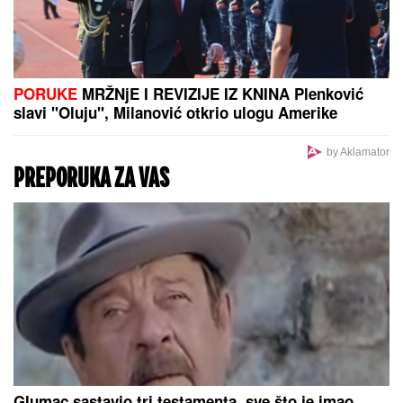
"To je trajalo tri godine, plašila sam
se da se ne vratim na staro!"
Anastasija Ražnatović nije krila
detalje borbe kroz koju je prošla