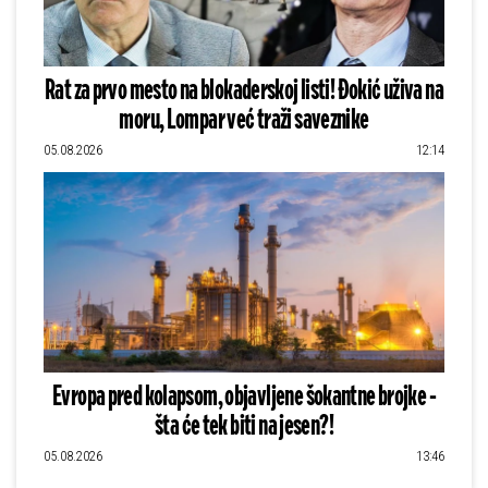
Rat za prvo mesto na blokaderskoj listi! Đokić uživa na
moru, Lompar već traži saveznike
05.08.2026
12:14
Evropa pred kolapsom, objavljene šokantne brojke -
šta će tek biti na jesen?!
05.08.2026
13:46