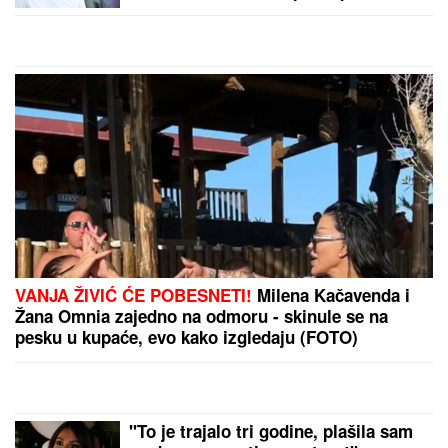
zadržavanje do 48 sati
nakon stravične nesreće
by Aklamator
kod Šapca
PREPORUKA ZA VAS
UHAPŠEN VOZAČ KAMIONA KOJI JE POKOSIO
PUTARE!
Određeno mu zadržavanje do 48 sati
nakon stravične nesreće kod Šapca