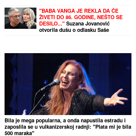
Evo koliko godina ima Miroslav Ilić!
Nećete verovati kada čujete, svi su
mislili da je mlađi!