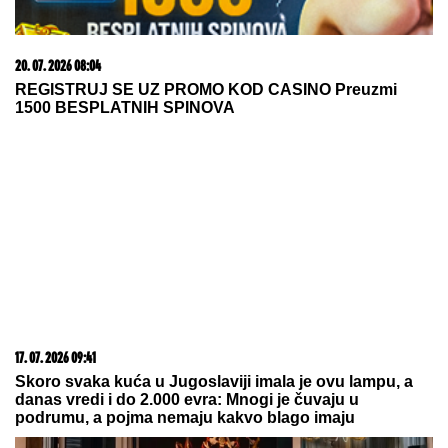
"BABA VANGA JE REKLA DA ĆE
ŽIVETI DO 86. GODINE, NEŠTO SE
DESILO..."
Suzana Jovanović
otvorila dušu o odlasku Saše
Popovića i otkrila da li se vraća na
estradu: "Na kraju nije imao ništa"
Bila je mega popularna, a onda napustila estradu i
zaposlila se u vulkanizerskoj radnji: "Plata mi je bila
500 maraka"