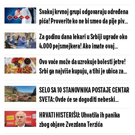
može da pomogne
Svakoj krvnoj grupi odgovaraju određena
pića! Proverite ko ne bi smeo da pije pivo,
a ko kafu
Za godinu dana lekari u Srbiji ugrade oko
4.000 pejsmejkera! Ako imate ovaj
simptom, ozbiljan ste kandidat
Ovo voće može da uzrokuje bolesti jetre!
Srbi ga najviše kupuju, a tihi je ubica za
organe
SELO SA 10 STANOVNIKA POSTAJE CENTAR
SVETA: Ovde će se dogoditi nebeski
spektakl koji se čeka više od 100 godina
HRVATI HISTERIŠU: Uhvatila ih panika
zbog objave Zvezdana Terzića