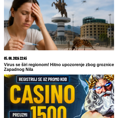
Nada Topčagić prekinula koncert, pa se obratila
OBEZBEĐENJU: "Ne mogu da skočim, slomiću
nogu!", evo šta se desilo
BOBAN SEKAO DRVA, ZA PAR
SEKUNDI JE GLEDAO SMRTI U OČI:
Ispovest Vranjanca kojeg je ubo
stršljen ledi krv u žilama