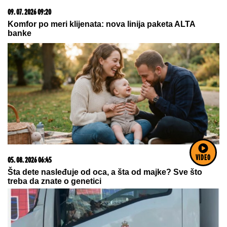
20. 07. 2026 08:04
REGISTRUJ SE UZ PROMO KOD CASINO Preuzmi
1500 BESPLATNIH SPINOVA
VIDEO
17. 07. 2026 09:41
Skoro svaka kuća u Jugoslaviji imala je ovu lampu, a
danas vredi i do 2.000 evra: Mnogi je čuvaju u
podrumu, a pojma nemaju kakvo blago imaju