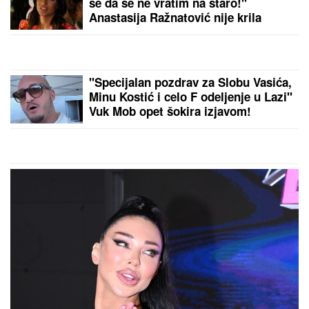
(FOTO) UHVATILI SMO NEMANJU
STEVANOVIĆA NA PLAŽI U CRNOJ
GORI
Za mesec dana se bez
oklevanja odselio iz Beograda, a evo
kako sada živi sa suprugom i ćerkom