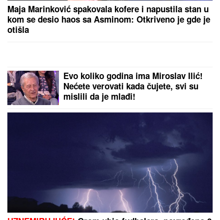
DRAMA NA ADI BOJANI!
Milica i
Terza se SUOČILI NA MORU:
Posvađali se nasred plaže pred
svima, evo zbog čega je odmah
nastao POTPUNI HAOS