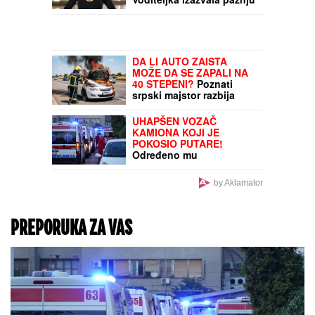
pokrenula istragu
Netfliksova nova serija
donosi spoj brutalnih
MMA borbi i krimi priče:
Glumi i poznati reper, a
ovo su prvi komentari
(FOTO) PRVA OBJAVA
JOVANE JEREMIĆ NAKON
ŠTO SE DRAGAN VERIO
Voditeljka izazvala pažnju