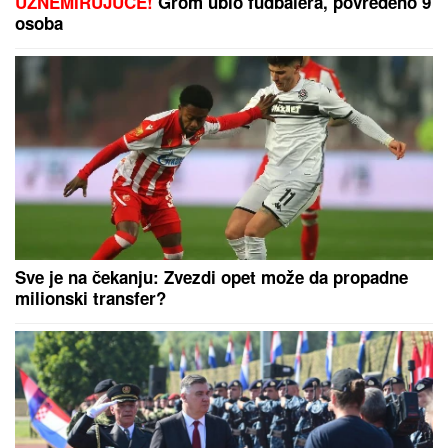
VANJA ŽIVIĆ ĆE POBESNETI!
Milena Kačavenda i
Žana Omnia zajedno na odmoru - skinule se na
pesku u kupaće, evo kako izgledaju (FOTO)