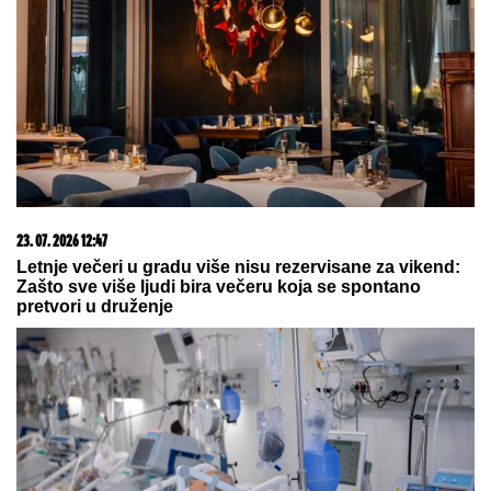
"Ćelavi matori se zaljubio u Standžu,
pa platio 33 evra da je gleda golu!"
Otac Asmina Durdžića na meti
skandaloznih optužbi
KRAJIŠKA SUZA I
DALjE PEČE:
Trideset jedna godina od golgote i
progona Srba iz Hrvatske u akciji
„Oluja“
SRBIN ZASPAO NA DUNAVU, PA ZAVRŠIO U