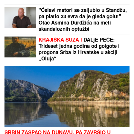
UZNEMIRUJUĆE!
Grom ubio fudbalera, povređeno 9
osoba
Sve je na čekanju: Zvezdi opet može da propadne
milionski transfer?