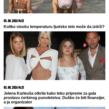
ostavio je ženi: "Ako ne bude u stanju da raspolaže
imovinom, neka sve rasproda"
KO JE ALEKSANDRA KOJU JE
DRAGAN STANKOVIĆ VERIO NAKON
3 MESECA
Sa Jovanom bio skoro
dve godine, pa usledio krah: "Mnogo
me je koštala ta veza"
KAMION SA PRIKOLICOM POKOSIO
PUTARE!
Detalji stravične nesreće
kod Šapca: Radili na održavanju
puta, NIJE IM BILO SPASA!