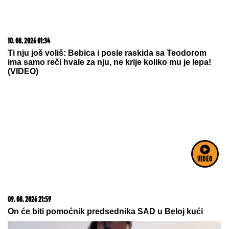
10. 08. 2026 01:34
Ti nju još voliš: Bebica i posle raskida sa Teodorom
ima samo reči hvale za nju, ne krije koliko mu je lepa!
(VIDEO)
VIDEO
09. 08. 2026 21:59
On će biti pomoćnik predsednika SAD u Beloj kući