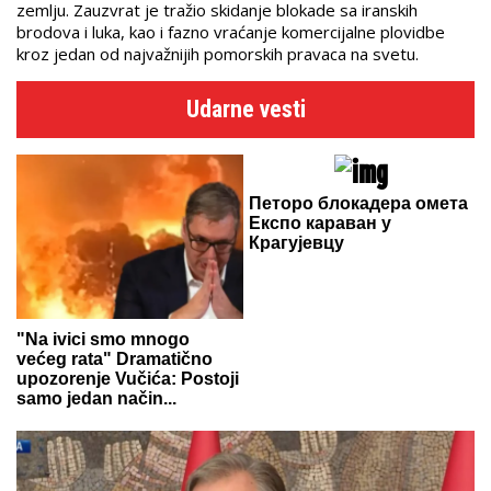
zemlju. Zauzvrat je tražio skidanje blokade sa iranskih
brodova i luka, kao i fazno vraćanje komercijalne plovidbe
kroz jedan od najvažnijih pomorskih pravaca na svetu.
Udarne vesti
Петоро блокадера омета
Експо караван у
Крагујевцу
"Na ivici smo mnogo
većeg rata" Dramatično
upozorenje Vučića: Postoji
samo jedan način...