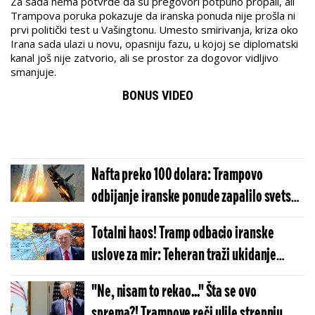
Za sada nema potvrde da su pregovori potpuno propali, ali
Trampova poruka pokazuje da iranska ponuda nije prošla ni
prvi politički test u Vašingtonu. Umesto smirivanja, kriza oko
Irana sada ulazi u novu, opasniju fazu, u kojoj se diplomatski
kanal još nije zatvorio, ali se prostor za dogovor vidljivo
smanjuje.
BONUS VIDEO
Nafta preko 100 dolara: Trampovo
odbijanje iranske ponude zapalilo svetsko
tržište
Totalni haos! Tramp odbacio iranske
uslove za mir: Teheran traži ukidanje
sankcija - Amerika poručuje samo jedno
"Ne, nisam to rekao..." Šta se ovo
sprema?! Trampove reči ulile strepnju