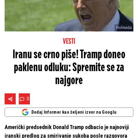
Profimedia
VESTI
Iranu se crno piše! Tramp doneo
paklenu odluku: Spremite se za
najgore
0
Dodaj Informer kao željeni izvor na Googlu
Američki predsednik Donald Tramp odbacio je najnoviji
iranski predlog za smirivanje sukoba posle razgovora