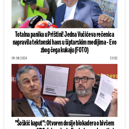
Totalna panika u Prištini! Jedna Vučićeva rečenica
napravila tektonski haos u šiptarskim medijima - Evo
zbog čega kukaju (FOTO)
09.08.2026
23:02
"Šoškić kaput": Otvoren dosije blokadera o bivšem