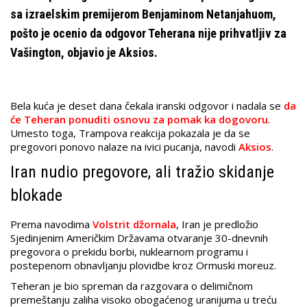
sa izraelskim premijerom Benjaminom Netanjahuom,
pošto je ocenio da odgovor Teherana nije prihvatljiv za
Vašington, objavio je Aksios.
Bela kuća je deset dana čekala iranski odgovor i nadala se
da
će Teheran ponuditi osnovu za pomak ka dogovoru
.
Umesto toga, Trampova reakcija pokazala je da se
pregovori ponovo nalaze na ivici pucanja, navodi
Aksios
.
Iran nudio pregovore, ali tražio skidanje
blokade
Prema navodima
Volstrit džornala
, Iran je predložio
Sjedinjenim Američkim Državama otvaranje 30-dnevnih
pregovora o prekidu borbi, nuklearnom programu i
postepenom obnavljanju plovidbe kroz Ormuski moreuz.
Teheran je bio spreman da razgovara o delimičnom
premeštanju zaliha visoko obogaćenog uranijuma u treću