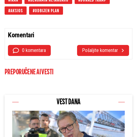
IRAN
BENJAMIN NETANJAHU
DONALD TRAMP
AKSIOS
ODBIJEN PLAN
Komentari
0 komentara
Pošaljite komentar
PREPORUČENE AI VESTI
VEST DANA