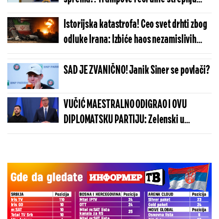
celom svetu
Istorijska katastrofa! Ceo svet drhti zbog
odluke Irana: Izbiće haos nezamislivih
razmera
SAD JE ZVANIČNO! Janik Siner se povlači?
VUČIĆ MAESTRALNO ODIGRAO I OVU
DIPLOMATSKU PARTIJU: Zelenski u
Beogradu potvrdio - Kosovo je Srbija