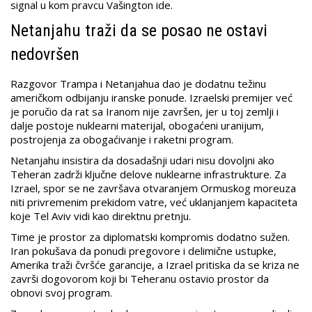
signal u kom pravcu Vašington ide.
Netanjahu traži da se posao ne ostavi
nedovršen
Razgovor Trampa i Netanjahua dao je dodatnu težinu
američkom odbijanju iranske ponude. Izraelski premijer već
je poručio da rat sa Iranom nije završen, jer u toj zemlji i
dalje postoje nuklearni materijal, obogaćeni uranijum,
postrojenja za obogaćivanje i raketni program.
Netanjahu insistira da dosadašnji udari nisu dovoljni ako
Teheran zadrži ključne delove nuklearne infrastrukture. Za
Izrael, spor se ne završava otvaranjem Ormuskog moreuza
niti privremenim prekidom vatre, već uklanjanjem kapaciteta
koje Tel Aviv vidi kao direktnu pretnju.
Time je prostor za diplomatski kompromis dodatno sužen.
Iran pokušava da ponudi pregovore i delimične ustupke,
Amerika traži čvršće garancije, a Izrael pritiska da se kriza ne
završi dogovorom koji bi Teheranu ostavio prostor da
obnovi svoj program.