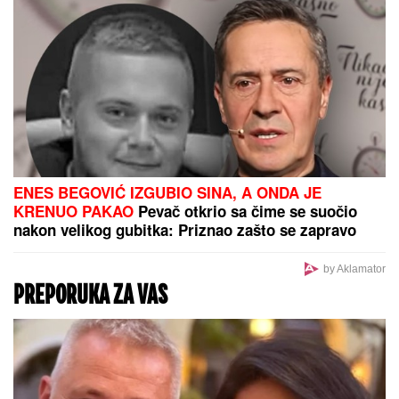
ENES BEGOVIĆ IZGUBIO SINA, A ONDA JE
KRENUO PAKAO
Pevač otkrio sa čime se suočio
nakon velikog gubitka: Priznao zašto se zapravo
povukao iz javnosti
by Aklamator
PREPORUKA ZA VAS