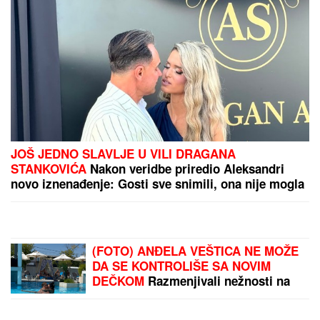
JOŠ JEDNO SLAVLJE U VILI DRAGANA
STANKOVIĆA
Nakon veridbe priredio Aleksandri
novo iznenađenje: Gosti sve snimili, ona nije mogla
da sakrije šok (Video)
(FOTO) ANĐELA VEŠTICA NE MOŽE
DA SE KONTROLIŠE SA NOVIM
DEČKOM
Razmenjivali nežnosti na
privatnom bazenu: Zbog silikona
mora na hitnu operaciju, a tetovirani