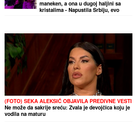
maneken, a ona u dugoj haljini sa
kristalima - Napustila Srbiju, evo
kako provodi vreme po izlasku iz
"Elite 9"
(FOTO) SEKA ALEKSIĆ OBJAVILA PREDIVNE VESTI
Ne može da sakrije sreću: Zvala je devojčica koju je
vodila na maturu