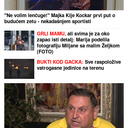
"Ne volim lenčuge!" Majka Kije Kockar prvi put o
budućem zetu - nekadašnjem sportisti
GRLI MAMU,
ali svima je za oko
zapao isti detalj: Marija podelila
fotografiju Miljane sa malim Željkom
(FOTO)
BUKTI KOD GACKA:
Sve raspoložive
vatrogasne jedinice na terenu