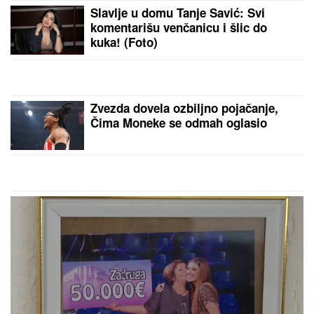
Slavlje u domu Tanje Savić: Svi
komentarišu venčanicu i šlic do
kuka! (Foto)
Zvezda dovela ozbiljno pojačanje,
Čima Moneke se odmah oglasio