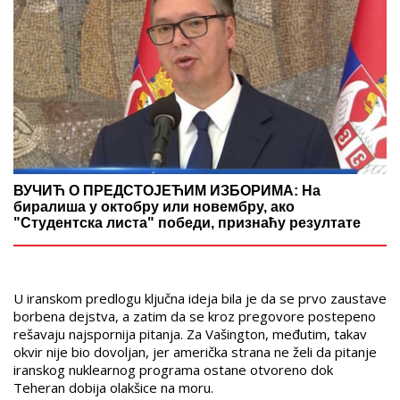
ВУЧИЋ О ПРЕДСТОЈЕЋИМ ИЗБОРИМА: На
биралиша у октобру или новембру, ако
"Студентска листа" победи, признаћу резултате
U iranskom predlogu ključna ideja bila je da se prvo zaustave
borbena dejstva, a zatim da se kroz pregovore postepeno
rešavaju najspornija pitanja. Za Vašington, međutim, takav
okvir nije bio dovoljan, jer američka strana ne želi da pitanje
iranskog nuklearnog programa ostane otvoreno dok
Teheran dobija olakšice na moru.