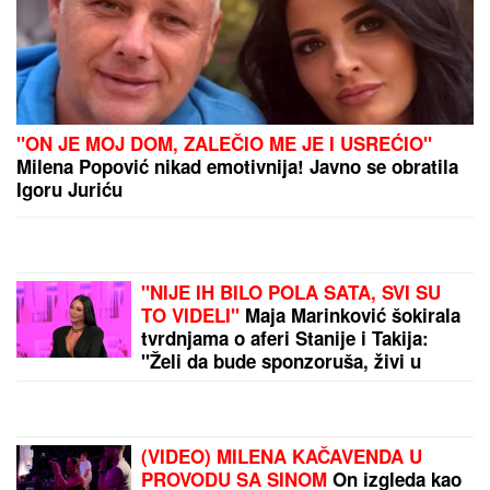
"ON JE MOJ DOM, ZALEČIO ME JE I USREĆIO"
Milena Popović nikad emotivnija! Javno se obratila
Igoru Juriću
"NIJE IH BILO POLA SATA, SVI SU
TO VIDELI"
Maja Marinković šokirala
tvrdnjama o aferi Stanije i Takija:
"Želi da bude sponzoruša, živi u
selendri"
(VIDEO) MILENA KAČAVENDA U
PROVODU SA SINOM
On izgleda kao