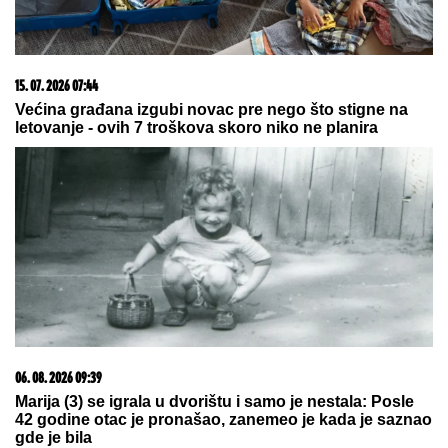
15. 07. 2026 07:44
Većina građana izgubi novac pre nego što stigne na
letovanje - ovih 7 troškova skoro niko ne planira
06. 08. 2026 09:39
Marija (3) se igrala u dvorištu i samo je nestala: Posle
42 godine otac je pronašao, zanemeo je kada je saznao
gde je bila