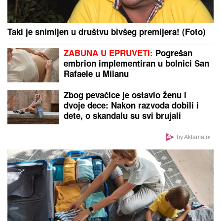
Taki je snimljen u društvu bivšeg premijera! (Foto)
ZABUNA U EPRUVETI:
Pogrešan
embrion implementiran u bolnici San
Rafaele u Milanu
Zbog pevačice je ostavio ženu i
dvoje dece: Nakon razvoda dobili i
dete, o skandalu su svi brujali
by Aklamator