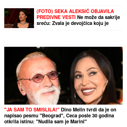
frajer je ne pušta
(FOTO) SEKA ALEKSIĆ OBJAVILA
PREDIVNE VESTI
Ne može da sakrije
sreću: Zvala je devojčica koju je
vodila na maturu
"JA SAM TO SMISLILA!"
Dino Melin tvrdi da je on
napisao pesmu "Beograd", Ceca posle 30 godina
otkrila istinu: "Nudila sam je Marini"