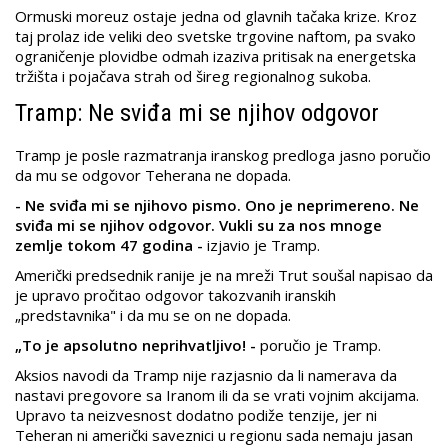
Ormuski moreuz ostaje jedna od glavnih tačaka krize. Kroz
taj prolaz ide veliki deo svetske trgovine naftom, pa svako
ograničenje plovidbe odmah izaziva pritisak na energetska
tržišta i pojačava strah od šireg regionalnog sukoba.
Tramp: Ne sviđa mi se njihov odgovor
Tramp je posle razmatranja iranskog predloga jasno poručio
da mu se odgovor Teherana ne dopada.
- Ne sviđa mi se njihovo pismo. Ono je neprimereno. Ne
sviđa mi se njihov odgovor. Vukli su za nos mnoge
zemlje tokom 47 godina -
izjavio je Tramp.
Američki predsednik ranije je na mreži Trut soušal napisao da
je upravo pročitao odgovor takozvanih iranskih
„predstavnika" i da mu se on ne dopada.
„To je apsolutno neprihvatljivo! -
poručio je Tramp.
Aksios navodi da Tramp nije razjasnio da li namerava da
nastavi pregovore sa Iranom ili da se vrati vojnim akcijama.
Upravo ta neizvesnost dodatno podiže tenzije, jer ni
Teheran ni američki saveznici u regionu sada nemaju jasan