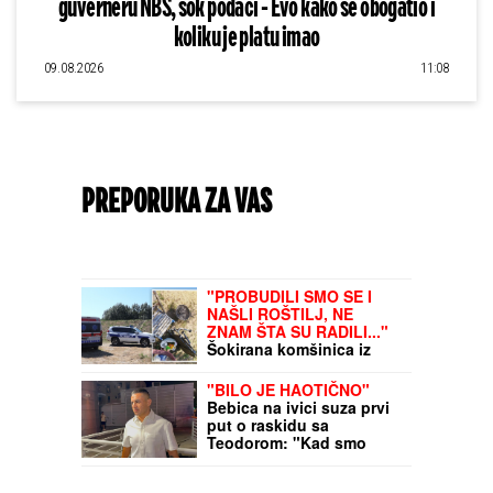
guverneru NBS, šok podaci - Evo kako se obogatio i
koliku je platu imao
09.08.2026
11:08
PREPORUKA ZA VAS
"PROBUDILI SMO SE I
NAŠLI ROŠTILJ, NE
ZNAM ŠTA SU RADILI..."
Šokirana komšinica iz
Borče za "Blic" nakon što
je nađeno telo mladića
"BILO JE HAOTIČNO"
(28): Potresni prizori sa
Bebica na ivici suza prvi
lica mesta (FOTO, VIDEO)
put o raskidu sa
Teodorom: "Kad smo
izašli iz rijalitija postalo je
tako" (Video)