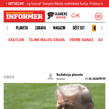
nijela Nikolić raskrinkala Kurtija: Prištinu čekaju novi izbori
• AKTUELNO
Kurti i Rama h
PLANETA
ZABAVA
MAGAZIN
DŽET SET
EXATLON
TAJNE MALOG GRADA
VREME DANAS
AUTOM
Redakcija planete
PLANETA
08:00
11.05.2026
Novinar