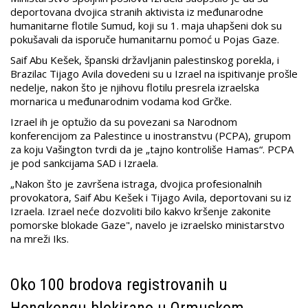
deportovana dvojica stranih aktivista iz međunarodne
humanitarne flotile Sumud, koji su 1. maja uhapšeni dok su
pokušavali da isporuče humanitarnu pomoć u Pojas Gaze.
Saif Abu Kešek, španski državljanin palestinskog porekla, i
Brazilac Tijago Avila dovedeni su u Izrael na ispitivanje prošle
nedelje, nakon što je njihovu flotilu presrela izraelska
mornarica u međunarodnim vodama kod Grčke.
Izrael ih je optužio da su povezani sa Narodnom
konferencijom za Palestince u inostranstvu (PCPA), grupom
za koju Vašington tvrdi da je „tajno kontroliše Hamas“. PCPA
je pod sankcijama SAD i Izraela.
„Nakon što je završena istraga, dvojica profesionalnih
provokatora, Saif Abu Kešek i Tijago Avila, deportovani su iz
Izraela. Izrael neće dozvoliti bilo kakvo kršenje zakonite
pomorske blokade Gaze", navelo je izraelsko ministarstvo
na mreži Iks.
Oko 100 brodova registrovanih u
Hongkongu blokirano u Ormuskom