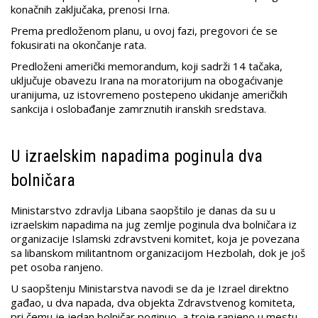
konačnih zaključaka, prenosi Irna.
Prema predloženom planu, u ovoj fazi, pregovori će se
fokusirati na okončanje rata.
Predloženi američki memorandum, koji sadrži 14 tačaka,
uključuje obavezu Irana na moratorijum na obogaćivanje
uranijuma, uz istovremeno postepeno ukidanje američkih
sankcija i oslobađanje zamrznutih iranskih sredstava.
U izraelskim napadima poginula dva
bolničara
Ministarstvo zdravlja Libana saopštilo je danas da su u
izraelskim napadima na jug zemlje poginula dva bolničara iz
organizacije Islamski zdravstveni komitet, koja je povezana
sa libanskom militantnom organizacijom Hezbolah, dok je još
pet osoba ranjeno.
U saopštenju Ministarstva navodi se da je Izrael direktno
gađao, u dva napada, dva objekta Zdravstvenog komiteta,
pri čemu je jedan bolničar poginuo, a troje ranjeno u mestu