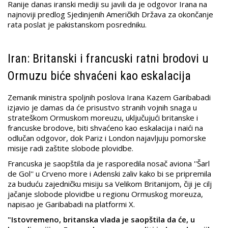
Ranije danas iranski mediji su javili da je odgovor Irana na
najnoviji predlog Sjedinjenih Američkih Država za okončanje
rata poslat je pakistanskom posredniku.
Iran: Britanski i francuski ratni brodovi u
Ormuzu biće shvaćeni kao eskalacija
Zemanik ministra spoljnih poslova Irana Kazem Garibabadi
izjavio je damas da će prisustvo stranih vojnih snaga u
strateškom Ormuskom moreuzu, uključujući britanske i
francuske brodove, biti shvaćeno kao eskalacija i naići na
odlučan odgovor, dok Pariz i London najavljuju pomorske
misije radi zaštite slobode plovidbe.
Francuska je saopštila da je rasporedila nosač aviona ''Šarl
de Gol'' u Crveno more i Adenski zaliv kako bi se pripremila
za buduću zajedničku misiju sa Velikom Britanijom, čiji je cilj
jačanje slobode plovidbe u regionu Ormuskog moreuza,
napisao je Garibabadi na platformi X.
"Istovremeno, britanska vlada je saopštila da će, u