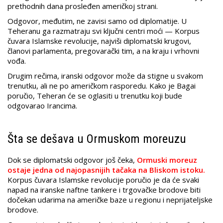
prethodnih dana prosleđen američkoj strani.
Odgovor, međutim, ne zavisi samo od diplomatije. U
Teheranu ga razmatraju svi ključni centri moći — Korpus
čuvara Islamske revolucije, najviši diplomatski krugovi,
članovi parlamenta, pregovarački tim, a na kraju i vrhovni
vođa.
Drugim rečima, iranski odgovor može da stigne u svakom
trenutku, ali ne po američkom rasporedu. Kako je Bagai
poručio, Teheran će se oglasiti u trenutku koji bude
odgovarao Irancima.
Šta se dešava u Ormuskom moreuzu
Dok se diplomatski odgovor još čeka,
Ormuski moreuz
ostaje jedna od najopasnijih tačaka na Bliskom istoku.
Korpus čuvara Islamske revolucije poručio je da će svaki
napad na iranske naftne tankere i trgovačke brodove biti
dočekan udarima na američke baze u regionu i neprijateljske
brodove.