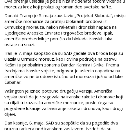
Ova pretnja usledila je posle niza incidenata tokom vikenda u
moreuzu kroz koji prolazi ogroman deo svetske nafte.
Donald Tramp je 5. maja zaustavio „Projekat Sloboda“, misiju
američke mornarice za pratnju blokiranih brodova iz
Ormuskog moreuza, nakon raketnih i dronskih napada na
Ujedinjene Arapske Emirate i trgovačke brodove. Ipak,
američki predsednik je poručio da blokada iranskih luka
ostaje na snazi.
Iran je 7. maja saopštio da su SAD gađale dva broda koja su
ulazila u Ormuski moreuz, kao i civilna područja na ostrvu
Kešm i u priobalnim zonama Bandar Kamira i Sirika. Prema
tvrdnjama iranske vojske, odgovor je usledio napadima na
američke vojne brodove istočno od moreuza i južno od luke
Čabahar.
Vašington je izneo potpuno drugačiju verziju. Američka
vojska tvrdi da je reagovala na iranske rakete i dronove koji
su ciljali tri razarača američke mornarice, posle čega su
pogođene lokacije za lansiranje raketa i dronova, kao i drugi
ciljevi.
Dan kasnije, 8. maja, SAD su saopštile da su pogodile dva
prazna tankera pod iranskom zastavom, tvrdeći da su