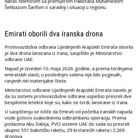
danas telefonom sa premijerom Pakistana Muhamedom
Šehbazom Šarifom o saradnji i situaciji u regionu.
Emirati oborili dva iranska drona
Protivvazdušna odbrana Ujedinjenih Arapskih Emirata oborila
je dva drona lansirana iz Irana, saopštilo je Ministarstvo
odbrane UAE.
Napad je izveden 10. maja 2026. godine, a prema tvrdnjama
emiratskih vlasti, u poslednjim satima nije bilo poginulih,
ranjenih niti materijalne štete.
Ministarstvo odbrane Ujedinjenih Arapskih Emirata navelo je
da su sistemi protivvazdušne odbrane uspešno presreli dve
bespilotne letelice koje su, kako se tvrdi, lansirane iz Irana.
U saopštenju se ističe da Emirati od početka iranskih napada
vode gotovo svakodnevnu odbrambenu operaciju. Prema
podacima Abu Dabija, PVO sistemi UAE do sada su presreli
ukupno 551 balističku raketu, 29 krstarećih raketa i 2.269
dronova.