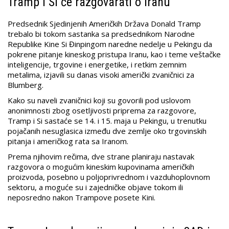
Tramp i Si će razgovarati o Iranu
Predsednik Sjedinjenih Američkih Država Donald Tramp
trebalo bi tokom sastanka sa predsednikom Narodne
Republike Kine Si Đinpingom naredne nedelje u Pekingu da
pokrene pitanje kineskog pristupa Iranu, kao i teme veštačke
inteligencije, trgovine i energetike, i retkim zemnim
metalima, izjavili su danas visoki američki zvaničnici za
Blumberg.
Kako su naveli zvaničnici koji su govorili pod uslovom
anonimnosti zbog osetljivosti priprema za razgovore,
Tramp i Si sastaće se 14. i 15. maja u Pekingu, u trenutku
pojačanih nesuglasica između dve zemlje oko trgovinskih
pitanja i američkog rata sa Iranom.
Prema njihovim rečima, dve strane planiraju nastavak
razgovora o mogućim kineskim kupovinama američkih
proizvoda, posebno u poljoprivrednom i vazduhoplovnom
sektoru, a moguće su i zajedničke objave tokom ili
neposredno nakon Trampove posete Kini.