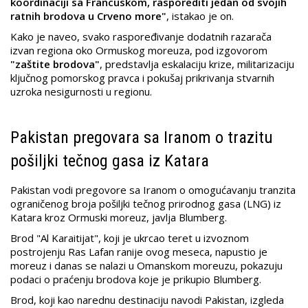
koordinaciji sa Francuskom, rasporediti jedan od svojih
ratnih brodova u Crveno more"
, istakao je on.
Kako je naveo, svako raspoređivanje dodatnih razarača
izvan regiona oko Ormuskog moreuza, pod izgovorom
"zaštite brodova"
, predstavlja eskalaciju krize, militarizaciju
ključnog pomorskog pravca i pokušaj prikrivanja stvarnih
uzroka nesigurnosti u regionu.
Pakistan pregovara sa Iranom o trazitu
pošiljki tečnog gasa iz Katara
Pakistan vodi pregovore sa Iranom o omogućavanju tranzita
ograničenog broja pošiljki tečnog prirodnog gasa (LNG) iz
Katara kroz Ormuski moreuz, javlja Blumberg.
Brod "Al Karaitijat", koji je ukrcao teret u izvoznom
postrojenju Ras Lafan ranije ovog meseca, napustio je
moreuz i danas se nalazi u Omanskom moreuzu, pokazuju
podaci o praćenju brodova koje je prikupio Blumberg.
Brod, koji kao narednu destinaciju navodi Pakistan, izgleda