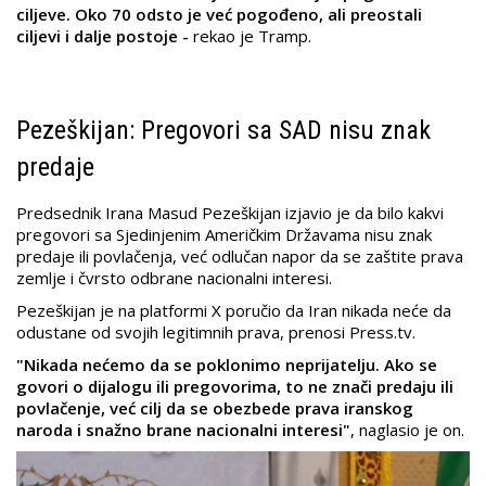
ciljeve. Oko 70 odsto je već pogođeno, ali preostali
ciljevi i dalje postoje -
rekao je Tramp.
Pezeškijan: Pregovori sa SAD nisu znak
predaje
Predsednik Irana Masud Pezeškijan izjavio je da bilo kakvi
pregovori sa Sjedinjenim Američkim Državama nisu znak
predaje ili povlačenja, već odlučan napor da se zaštite prava
zemlje i čvrsto odbrane nacionalni interesi.
Pezeškijan je na platformi X poručio da Iran nikada neće da
odustane od svojih legitimnih prava, prenosi Press.tv.
"Nikada nećemo da se poklonimo neprijatelju. Ako se
govori o dijalogu ili pregovorima, to ne znači predaju ili
povlačenje, već cilj da se obezbede prava iranskog
naroda i snažno brane nacionalni interesi"
, naglasio je on.