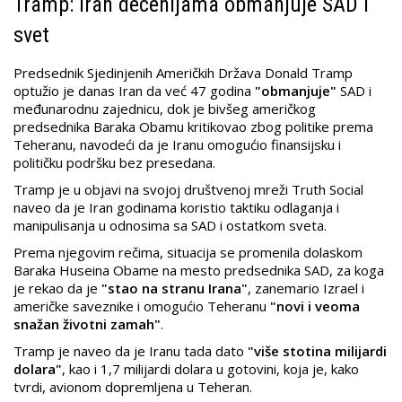
Tramp: Iran decenijama obmanjuje SAD i
svet
Predsednik Sjedinjenih Američkih Država Donald Tramp
optužio je danas Iran da već 47 godina
"obmanjuje"
SAD i
međunarodnu zajednicu, dok je bivšeg američkog
predsednika Baraka Obamu kritikovao zbog politike prema
Teheranu, navodeći da je Iranu omogućio finansijsku i
političku podršku bez presedana.
Tramp je u objavi na svojoj društvenoj mreži Truth Social
naveo da je Iran godinama koristio taktiku odlaganja i
manipulisanja u odnosima sa SAD i ostatkom sveta.
Prema njegovim rečima, situacija se promenila dolaskom
Baraka Huseina Obame na mesto predsednika SAD, za koga
je rekao da je
"stao na stranu Irana"
, zanemario Izrael i
američke saveznike i omogućio Teheranu
"novi i veoma
snažan životni zamah"
.
Tramp je naveo da je Iranu tada dato
"više stotina milijardi
dolara"
, kao i 1,7 milijardi dolara u gotovini, koja je, kako
tvrdi, avionom dopremljena u Teheran.