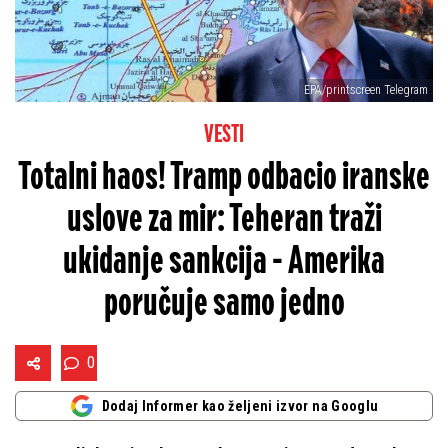
EPA/printscreen Telegram
VESTI
Totalni haos! Tramp odbacio iranske
uslove za mir: Teheran traži
ukidanje sankcija - Amerika
poručuje samo jedno
0
Dodaj Informer kao željeni izvor na Googlu