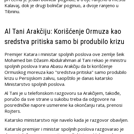
Kalavaj, dok je drugi bolničar poginuo, a dvoje ranjeno u
Tibninu.
Al Tani Arakčiju: Korišćenje Ormuza kao
sredstva pritiska samo bi produbilo krizu
Premijer Katara i ministar spoljnih poslova ove zemlje šeik
Mohamed bin Džasim Abdulrahman al Tani rekao je ministru
spoljnih poslova Irana Abasu Arakčiju da bi korišćenje
Ormuskog moreuza kao "sredstva pritiska" samo produbilo
krizu u Persijskom zalivu, saopštilo je danas katarsko
Ministarstvo spoljnih poslova.
Al Tani je u telefonskom razgovoru sa Arakčijem, takođe,
poručio da sve strane u sukobu treba da odgovore na
posredničke napore usmerene ka okončanju rata, prenosi
Rojters.
Katarsko ministarstvo nije navelo kada je razgovor obavljen.
Katarski premijer i ministar spoljnih poslova razgovarao je