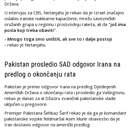
Država.
U intervjuu za CBS, Netanjahu je rekao da je Izrael značajno
oslabio iranske nuklearne kapacitete, mrežu savezničkih
oružanih grupa u regionu i proizvodnju raketa, ali da
"još ima
posla koji treba obaviti"
.
- Mnogo toga smo uništili, ali sve to i dalje postoji
-
rekao je Netanjahu.
Pakistan prosledio SAD odgovor Irana na
predlog o okončanju rata
Pakistan je primio odgovor Irana na predlog Djedinjenih
Američkih Država o okončanju rata i prosledio ga Vašingtonu,
rekao je danas za al Džaziru zvaničnik pakistanske vlade
uključen u pregovore.
Premijer Pakistana Šehbaz Šarif rekao je da ga je komandant
pakistanske vojske feldmaršal Asim Munir obavestio da je
Iran dostavio odgovor na američki predlog.