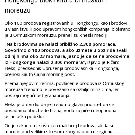
moreuzu
Oko 100 brodova registrovanih u Hongkongu, kao i brodovi
u vlasništvu ili pod upravom hongkonških kompanija, blokirano
je u Ormuskom moreuzu, preneli su kineski mediji.
„Na brodovima se nalazi približno 2.300 pomoraca.
Govorimo o 100 brodova, a ako uzmete u obzir da svaki
od njih ima oko 23 mornara, jasno je da se na brodovima
iz Hongkonga nalazi 2.300 mornara",
izjavio je Ričard
Heks, predsednik Udruženja brodovlasnika Hongkonga,
prenosi Sauth Čajna morning post.
Prema njegovim rečima, povlačenje brodova iz Ormuskog
moreuza trenutno je povezano sa ozbiljnim rizicima, jer
postoji mogućnost granatiranja.
Heks je potvrdio da je trenutno glavni prioritet da se
posadama obezbede hrana, voda za piće i neophodna
psihološka podrška.
On je rekao da je oštećen mali broj brodova, ali da su
mornari pod velikim stresom zbog napada u regionu i