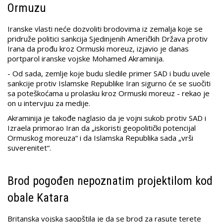
Ormuzu
Iranske vlasti neće dozvoliti brodovima iz zemalja koje se
pridruže politici sankcija Sjedinjenih Američkih Država protiv
Irana da prođu kroz Ormuski moreuz, izjavio je danas
portparol iranske vojske Mohamed Akraminija.
- Od sada, zemlje koje budu sledile primer SAD i budu uvele
sankcije protiv Islamske Republike Iran sigurno će se suočiti
sa poteškoćama u prolasku kroz Ormuski moreuz - rekao je
on u intervjuu za medije.
Akraminija je takođe naglasio da je vojni sukob protiv SAD i
Izraela primorao Iran da „iskoristi geopolitički potencijal
Ormuskog moreuza“ i da Islamska Republika sada „vrši
suverenitet“.
Brod pogođen nepoznatim projektilom kod
obale Katara
Britanska vojska saopštila je da se brod za rasute terete