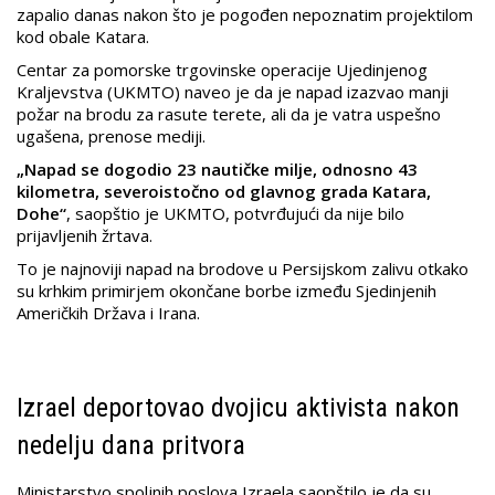
zapalio danas nakon što je pogođen nepoznatim projektilom
kod obale Katara.
Centar za pomorske trgovinske operacije Ujedinjenog
Kraljevstva (UKMTO) naveo je da je napad izazvao manji
požar na brodu za rasute terete, ali da je vatra uspešno
ugašena, prenose mediji.
„Napad se dogodio 23 nautičke milje, odnosno 43
kilometra, severoistočno od glavnog grada Katara,
Dohe“
, saopštio je UKMTO, potvrđujući da nije bilo
prijavljenih žrtava.
To je najnoviji napad na brodove u Persijskom zalivu otkako
su krhkim primirjem okončane borbe između Sjedinjenih
Američkih Država i Irana.
Izrael deportovao dvojicu aktivista nakon
nedelju dana pritvora
Ministarstvo spoljnih poslova Izraela saopštilo je da su