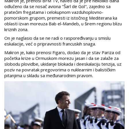
Makron je, prenosi BFM TV, naveo da je pre nekoliko dana
odlučeno da se nosač aviona "Šarl de Gol", zajedno sa
pratećim fregatama i celokupnom vazduhoplovno-
pomorskom grupom, premesti iz istočnog Mediterana ka
oblasti izvan moreuza Bab el-Mandeb, u širem regionu blizu
kriznih zona.
On je naglasio da se ne radi o raspoređivanju u smislu
eskalacije, već o pripravnosti francuskih snaga.
Makron je, kako prenosi Figaro, dodao da je stav Pariza od
početka krize u Ormuskom morezu jasan i da se zalaže za
slobodu plovidbe, ukidanje blokada i deeskalaciju tenzija, uz
poziv na povratak pregovorima o nuklearnim i balističkim
pitanjima u skladu sa međunarodnim pravom.