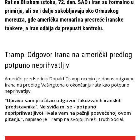
Rat na Bliskom istoku, 72. dan. SAD i Iran su formalno u
primirju, ali se i dalje sukobljavaju oko Ormuskog
moreuza, gde američka mornarica presreće iranske
tankere, a Iran odbija da prepusti kontrolu.
Tramp: Odgovor Irana na američki predlog
potpuno neprihvatljiv
Američki predsednik Donald Tramp ocenio je danas odgovor
Irana na predlog Vašingtona o okončanju rata kao potpuno
neprihvatljiv.
"Upravo sam pročitao odgovor takozvanih iranskih
'predstavnika'. Ne sviđa mi se - potpuno
nepriprihvatljivo! Hvala vam na pažnji posvećenoj ovom
pitanju"
, napisao je Tramp na svojoj mreži Truth Social.