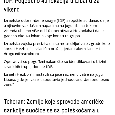
IDF: Pogođeno 40 lokacija u Libanu za
vikend
Izraelske odbrambene snage (IDF) saopštile su danas da je
u njihovim vazdušnim napadima na jugu Libana tokom
vikenda ubijeno više od 10 operativaca Hezbolaha i da je
gađano oko 40 lokacija koje koristi ta grupa.
Izraelska vojska precizira da su mete uključivale zgrade koje
koristi Hezbolah, skladišta oružja, jedan raketni lanser i
drugu infrastrukturu.
Operativci su pogođeni nakon što su identifikovani u blizini
izraelskih trupa, dodaje IDF.
Izrael i Hezbolah nastavili su juče razmenu vatre na jugu
Libana, gde je Izrael uspostavio jednostranu „bezbednosnu
zonu“.
Teheran: Zemlje koje sprovode američke
sankcije suočiće se sa poteškoćama u