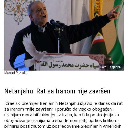
Foto: Tanjug/AP
Masud Pezeskijan
Netanjahu: Rat sa Iranom nije završen
Izraelski premijer Benjamin Netanjahu izjavio je danas da rat
sa Iranom
"nije završen"
i poručio da visoko obogaćeni
uranijum mora biti uklonjen iz Irana, kao i da postrojenja za
obogaćivanje uranijuma treba demontirati, uprkos krhkom
primirju postignutom uz posredovanje Sjedinjenih Američkih