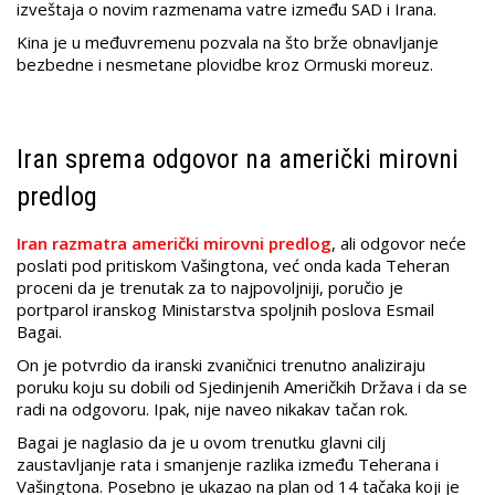
izveštaja o novim razmenama vatre između SAD i Irana.
Kina je u međuvremenu pozvala na što brže obnavljanje
bezbedne i nesmetane plovidbe kroz Ormuski moreuz.
Iran sprema odgovor na američki mirovni
predlog
Iran razmatra američki mirovni predlog
, ali odgovor neće
poslati pod pritiskom Vašingtona, već onda kada Teheran
proceni da je trenutak za to najpovoljniji, poručio je
portparol iranskog Ministarstva spoljnih poslova Esmail
Bagai.
On je potvrdio da iranski zvaničnici trenutno analiziraju
poruku koju su dobili od Sjedinjenih Američkih Država i da se
radi na odgovoru. Ipak, nije naveo nikakav tačan rok.
Bagai je naglasio da je u ovom trenutku glavni cilj
zaustavljanje rata i smanjenje razlika između Teherana i
Vašingtona. Posebno je ukazao na plan od 14 tačaka koji je