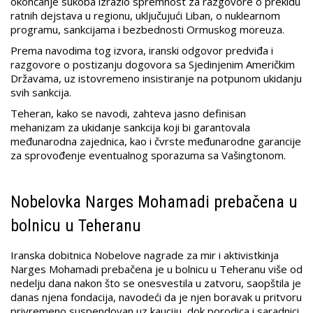
okončanje sukoba izrazio spremnost za razgovore o prekidu
ratnih dejstava u regionu, uključujući Liban, o nuklearnom
programu, sankcijama i bezbednosti Ormuskog moreuza.
Prema navodima tog izvora, iranski odgovor predviđa i
razgovore o postizanju dogovora sa Sjedinjenim Američkim
Državama, uz istovremeno insistiranje na potpunom ukidanju
svih sankcija.
Teheran, kako se navodi, zahteva jasno definisan
mehanizam za ukidanje sankcija koji bi garantovala
međunarodna zajednica, kao i čvrste međunarodne garancije
za sprovođenje eventualnog sporazuma sa Vašingtonom.
Nobelovka Narges Mohamadi prebačena u
bolnicu u Teheranu
Iranska dobitnica Nobelove nagrade za mir i aktivistkinja
Narges Mohamadi prebačena je u bolnicu u Teheranu više od
nedelju dana nakon što se onesvestila u zatvoru, saopštila je
danas njena fondacija, navodeći da je njen boravak u pritvoru
privremeno suspendovan uz kauciju, dok porodica i saradnici