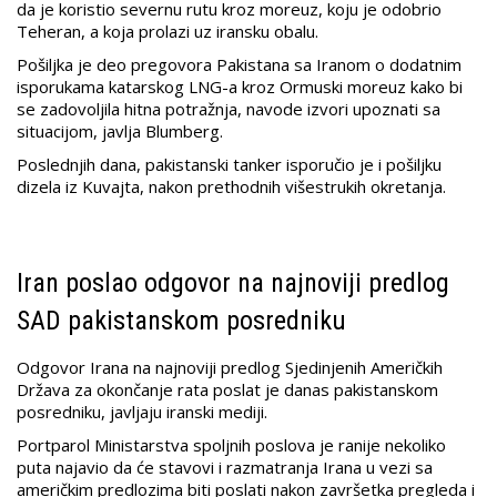
da je koristio severnu rutu kroz moreuz, koju je odobrio
Teheran, a koja prolazi uz iransku obalu.
Pošiljka je deo pregovora Pakistana sa Iranom o dodatnim
isporukama katarskog LNG-a kroz Ormuski moreuz kako bi
se zadovoljila hitna potražnja, navode izvori upoznati sa
situacijom, javlja Blumberg.
Poslednjih dana, pakistanski tanker isporučio je i pošiljku
dizela iz Kuvajta, nakon prethodnih višestrukih okretanja.
Iran poslao odgovor na najnoviji predlog
SAD pakistanskom posredniku
Odgovor Irana na najnoviji predlog Sjedinjenih Američkih
Država za okončanje rata poslat je danas pakistanskom
posredniku, javljaju iranski mediji.
Portparol Ministarstva spoljnih poslova je ranije nekoliko
puta najavio da će stavovi i razmatranja Irana u vezi sa
američkim predlozima biti poslati nakon završetka pregleda i