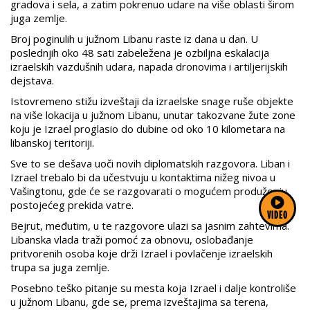
gradova i sela, a zatim pokrenuo udare na više oblasti širom
juga zemlje.
Broj poginulih u južnom Libanu raste iz dana u dan. U
poslednjih oko 48 sati zabeležena je ozbiljna eskalacija
izraelskih vazdušnih udara, napada dronovima i artiljerijskih
dejstava.
Istovremeno stižu izveštaji da izraelske snage ruše objekte
na više lokacija u južnom Libanu, unutar takozvane žute zone
koju je Izrael proglasio do dubine od oko 10 kilometara na
libanskoj teritoriji.
Sve to se dešava uoči novih diplomatskih razgovora. Liban i
Izrael trebalo bi da učestvuju u kontaktima nižeg nivoa u
Vašingtonu, gde će se razgovarati o mogućem produženju
postojećeg prekida vatre.
VIDEO
Bejrut, međutim, u te razgovore ulazi sa jasnim zahtevima.
Libanska vlada traži pomoć za obnovu, oslobađanje
pritvorenih osoba koje drži Izrael i povlačenje izraelskih
trupa sa juga zemlje.
Posebno teško pitanje su mesta koja Izrael i dalje kontroliše
u južnom Libanu, gde se, prema izveštajima sa terena,