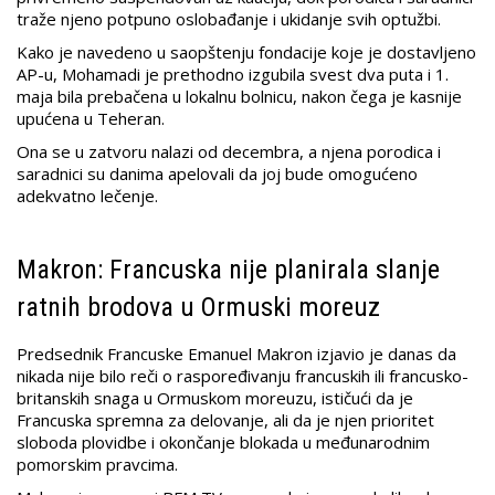
traže njeno potpuno oslobađanje i ukidanje svih optužbi.
Kako je navedeno u saopštenju fondacije koje je dostavljeno
AP-u, Mohamadi je prethodno izgubila svest dva puta i 1.
maja bila prebačena u lokalnu bolnicu, nakon čega je kasnije
upućena u Teheran.
Ona se u zatvoru nalazi od decembra, a njena porodica i
saradnici su danima apelovali da joj bude omogućeno
adekvatno lečenje.
Makron: Francuska nije planirala slanje
ratnih brodova u Ormuski moreuz
Predsednik Francuske Emanuel Makron izjavio je danas da
nikada nije bilo reči o raspoređivanju francuskih ili francusko-
britanskih snaga u Ormuskom moreuzu, ističući da je
Francuska spremna za delovanje, ali da je njen prioritet
sloboda plovidbe i okončanje blokada u međunarodnim
pomorskim pravcima.