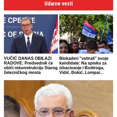
Udarne vesti
VUČIĆ DANAS OBILAZI
Blokaderi "vetirali" svoje
RADOVE: Predsednik će
kandidate: Na spisku za
obići rekonstrukciju Starog
izbacivanje i Bodiroga,
železničkog mosta
Vidić, Đokić, Lompar...