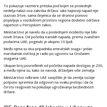
To pokazuje razmere pritiska pod kojim se poslednjih
nedelja nalazi ova zalivska država. Iako najnoviji napad nije
izazvao žrtve, sama činjenica da se dronovi ponovo
pojavljuju u vazdušnom prostoru regiona dodatno održava
napetost u Persijskom zalivu.
Ministarstvo je navelo da u poslednjem incidentu nije bilo
novih žrtava. Od početka iranskih napada, prema zvaničnim
podacima UAE, poginulo je ukupno 10 ljudi.
Među njima su dva pripadnika emiratskih snaga i jedan
marokanski civil koji je radio po ugovoru sa Oružanim
snagama UAE.
Ukupan broj povređenih od početka napada dostigao je 230,
a među njima su, kako se navodi, državljani više zemalja.
Ministarstvo odbrane UAE saopštilo je da zemlja ostaje
potpuno spremna da odgovori na svaku pretnju i da će
čvrsto reagovati na pokušaje ugrožavanja bezbednosti
države.