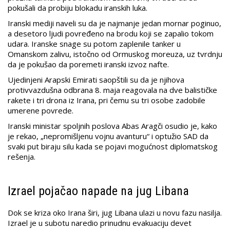
pokušali da probiju blokadu iranskih luka.
Iranski mediji naveli su da je najmanje jedan mornar poginuo,
a desetoro ljudi povređeno na brodu koji se zapalio tokom
udara. Iranske snage su potom zaplenile tanker u
Omanskom zalivu, istočno od Ormuskog moreuza, uz tvrdnju
da je pokušao da poremeti iranski izvoz nafte.
Ujedinjeni Arapski Emirati saopštili su da je njihova
protivvazdušna odbrana 8. maja reagovala na dve balističke
rakete i tri drona iz Irana, pri čemu su tri osobe zadobile
umerene povrede.
Iranski ministar spoljnih poslova Abas Aragči osudio je, kako
je rekao, „nepromišljenu vojnu avanturu“ i optužio SAD da
svaki put biraju silu kada se pojavi mogućnost diplomatskog
rešenja.
Izrael pojačao napade na jug Libana
Dok se kriza oko Irana širi, jug Libana ulazi u novu fazu nasilja.
Izrael je u subotu naredio prinudnu evakuaciju devet