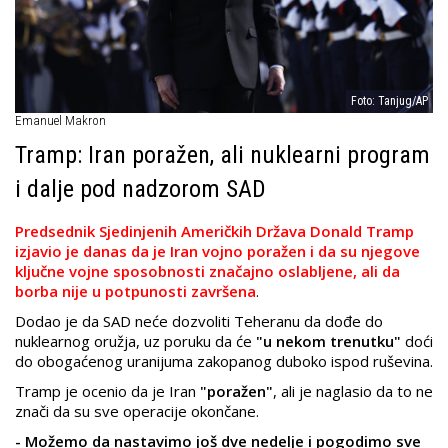
Foto: Tanjug/AP
Emanuel Makron
Tramp: Iran poražen, ali nuklearni program
i dalje pod nadzorom SAD
Predsednik Sjedinjenih Američkih Država Donald Tramp
izjavio je danas da je Iran vojno poražen i da su njegove
ključne vojne sposobnosti značajno oslabljene, ali da
borba nije u potpunosti završena
.
Dodao je da SAD neće dozvoliti Teheranu da dođe do
nuklearnog oružja, uz poruku da će
"u nekom trenutku"
doći
do obogaćenog uranijuma zakopanog duboko ispod ruševina.
Tramp je ocenio da je Iran
"poražen"
, ali je naglasio da to ne
znači da su sve operacije okončane.
- Možemo da nastavimo još dve nedelje i pogodimo sve