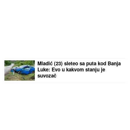
NOVI NADAL GAZI SVE PRED SOBOM!
Španac
počistio Lehečku i otišao u četvrtfinale Montreala
by Aklamator
PREPORUKA ZA VAS
Univerzum im šalje NAGRADU ZA DOBROTU: Za
ova 3 znaka od 15. avgusta kreće BOLJI ŽIVOT - na
ovo su čekali godinama, zadesiće ih sreća o kakvoj
su do sad mogli samo da sanjaju