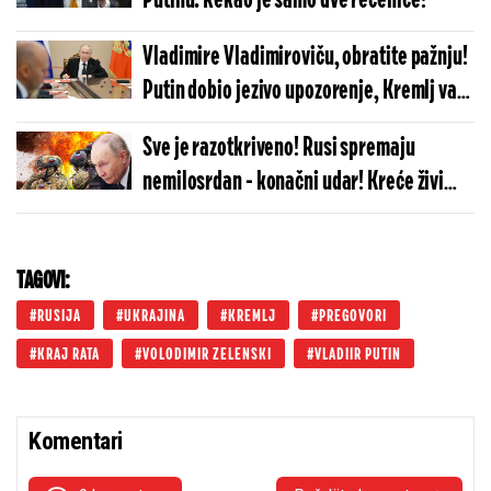
Putinu: Rekao je samo dve rečenice!
Vladimire Vladimiroviču, obratite pažnju!
Putin dobio jezivo upozorenje, Kremlj van
sebe!
Sve je razotkriveno! Rusi spremaju
nemilosrdan - konačni udar! Kreće živi
pomor
TAGOVI:
RUSIJA
UKRAJINA
KREMLJ
PREGOVORI
KRAJ RATA
VOLODIMIR ZELENSKI
VLADIIR PUTIN
Komentari