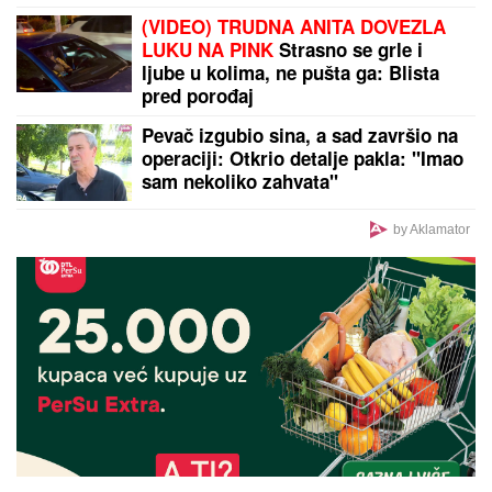
"Visoka sam 201 CM, muškarci mi plaćaju 80 EVRA
po minutu da ovo uradim,sve se odvija onlajn i
nema veze sa intimnim odnosima", nije želela
kancelarijski posao, odabrala bizarnu opciju - pare