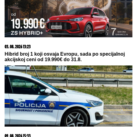
Mladić (23) sleteo sa puta kod Banja
Luke: Evo u kakvom stanju je
suvozač