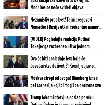
Šok! Rusija završava rat u Ukrajini:
Mnogima se neće svideti objava
Medvedeva - drugog načina nema, mora
Nezamisliv preokret! Tajni pregovori
ovako...
Nemačke i Rusije otkrili šokantne namere
Berlina: Ovo se neće završiti kako je Kijev
(VIDEO) Pogledajte reakciju Putina!
zamišljao
Tokajev ga razbesneo uživo jednom
rečenicom: Ovakav potez lidera Rusije se
Ovo će biti poslednje leto koje će
retko viđa
čovečanstvo doživeti?! Kremlj objavio
kada NATO trupe upadaju u Ukrajinu:
Moskva strepi od ovoga! Blumberg izneo
Armagedon kreće
pet scenarija koji bi mogli da promene sve
Tramp tokom intervjua poslao poruku