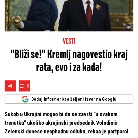
EPA
VESTI
"Bliži se!" Kremlj nagovestio kraj
rata, evo i za kada!
0
Dodaj Informer kao željeni izvor na Googlu
Sukob u Ukrajini mogao bi da se završi "u svakom
trenutku" ukoliko ukrajinski predsednik Volodimir
Zelenski donese neophodnu odluku, rekao je portparol