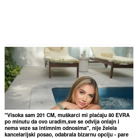
Zbog pevačice je ostavio ženu i
dvoje dece: Nakon razvoda dobili i
dete, o skandalu su svi brujali
OVO JE NAJLEPŠA VILA U BEOGRADU
Naš
sportista kupio kuću od TRI MILIONA EVRA, a ne
živi u Srbiji: Ima privatan bazen i fitnes salu