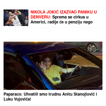
(FOTO) FLUORESCENTNI BIKINI I
CRVENI OGRTAČ NA VATRENOJ
PLAVUŠI
Ćerka Jasne Milenković
Jami izazvala kolaps na letovanju,
pokazala kako uživa