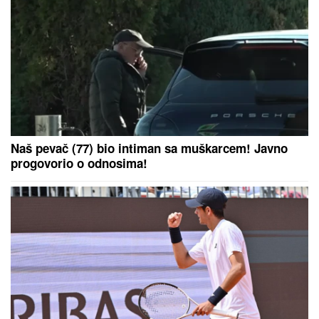
VUKAO ŽENU ZA KOSU, PA JE ŠTAPOM UDARIO
DIREKTNO U GLAVU!
Jezivo nasilje u porodici:
Istrčala na ulicu u panici, nasilnik je stigao,
prolaznici sprečili katastrofu