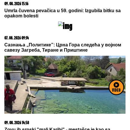
(VIDEO) TRUDNA ANITA DOVEZLA
LUKU NA PINK
Strasno se grle i
ljube u kolima, ne pušta ga: Blista
pred porođaj
Pevač izgubio sina, a sad završio na
operaciji: Otkrio detalje pakla: "Imao
sam nekoliko zahvata"
by Aklamator
VIDEO