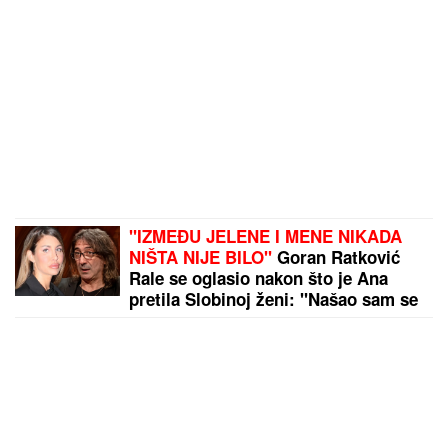
Paparaco: Uhvatili smo trudnu Anitu Stanojlović i
Luku Vujovića!