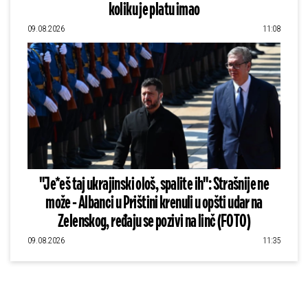
koliku je platu imao
09.08.2026
11:08
"Je*eš taj ukrajinski ološ, spalite ih": Strašnije ne
može - Albanci u Prištini krenuli u opšti udar na
Zelenskog, ređaju se pozivi na linč (FOTO)
09.08.2026
11:35