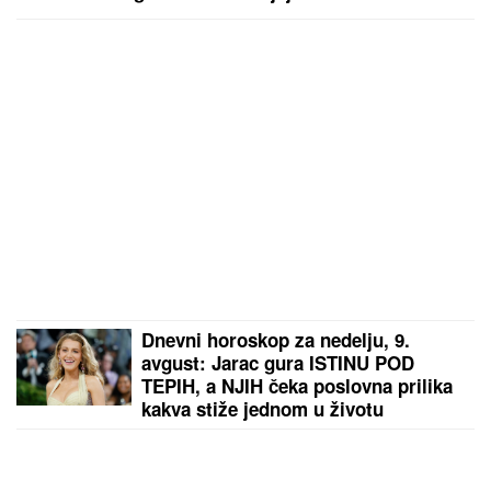
NIKOLA JOKIĆ IZAZVAO PANIKU U
DENVERU:
Sprema se cirkus u
Americi, radije će u penziju nego
ovo da uradi