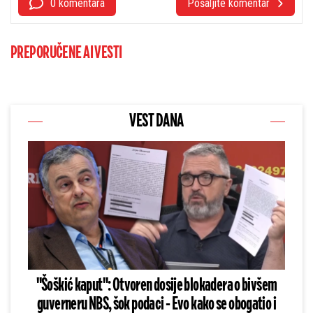
0 komentara
Pošaljite komentar
PREPORUČENE AI VESTI
VEST DANA
"Šoškić kaput": Otvoren dosije blokadera o bivšem
guverneru NBS, šok podaci - Evo kako se obogatio i