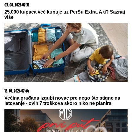
su vrh ledenog brega
Srbi se prepadnu kada SANJAJU
ZMIJU i sigurni su da je to ĐAVOLJI
ZNAK: Evo šta zapravo znači taj san