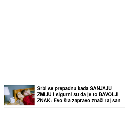
Naš pevač (77) bio intiman sa muškarcem! Javno
progovorio o odnosima!