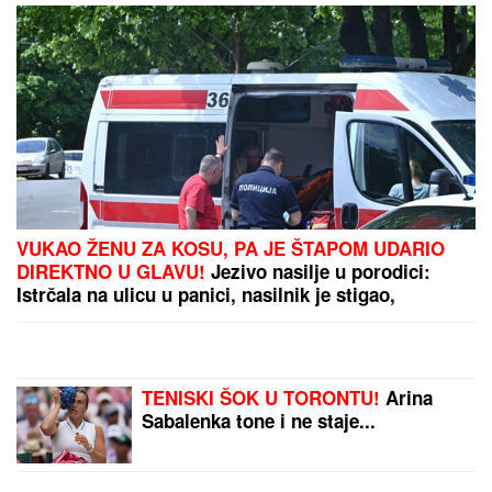
PREPORUKA ZA VAS
"ILIJAN UŽIVA KAO PRINC, NE ISPUŠTAMO GA IZ
RUKU"
Ceca Ražnatović o unuku, porodici Gudelj i
Anastasiji: "Odlično se snašla, nisam je savetovala",
spomenula i novi album posle 10 godina