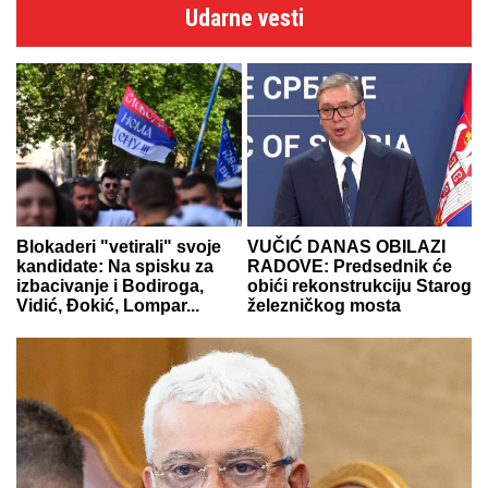
Udarne vesti
Blokaderi "vetirali" svoje
VUČIĆ DANAS OBILAZI
kandidate: Na spisku za
RADOVE: Predsednik će
izbacivanje i Bodiroga,
obići rekonstrukciju Starog
Vidić, Đokić, Lompar...
železničkog mosta