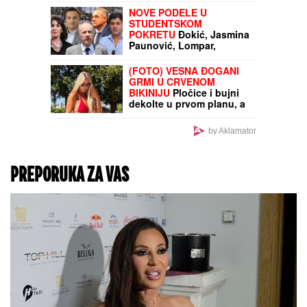
Borče: Utopio se u mulju
i vodi dok je bio sa
prijateljima, policija našla
auto (FOTO, VIDEO)
SUZANA MANČIĆ
OTKRILA ŠTA JE
ZATEKLA U ĆERKINOM
PORODIČNOM DOMU
NAKON POROĐAJA!
Iza
svega stoji njen ZET -
zaledila se od šoka kada
je ugledala ovo!