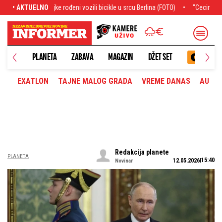
 vozili bicikle u srcu Berlina (FOTO)
• AKTUELNO
"Cecino obezbeđenje je reagovalo" Ka
PLANETA
ZABAVA
MAGAZIN
DŽET SET
EXATLON
TAJNE MALOG GRADA
VREME DANAS
AUTOM
Redakcija planete
PLANETA
15:40
12.05.2026
Novinar