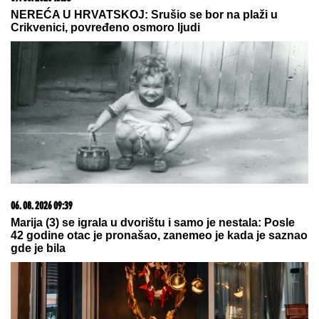
"POVRATAK KORENIMA"
Ana Divac pokazala rodni
kraj, a evo u kakvom luksuzu u Americi se baškari
sa Vladom! Jedna stvar je BAŠ PRIVUKLA PAŽNJU
(FOTO)
Sita Ahmić ga je predstavila kao