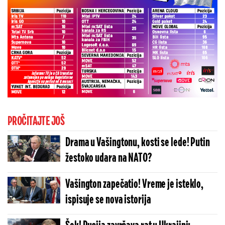
PROČITAJTE JOŠ
Drama u Vašingtonu, kosti se lede! Putin
žestoko udara na NATO?
Vašington zapečatio! Vreme je isteklo,
ispisuje se nova istorija