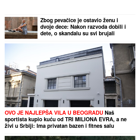
HAOS U EMISIJI!
Gledateljka se
GUŠILA U SUZAMA zbog Maje
Marinković, jecala na sav glas:
"Mnogo mi je teško"