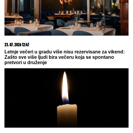
nepriznatog sina Asmina Durdžića, a
sada je otkriven njegov identitet i
zapravo je reč o poznatoj osobi!
UMRLA KRALJICA ROMSKE MUZIKE
Svi su se ponadali da je POBEDILA
OPAKU BOLEST, ali se strašna
dijagnoza vratila i odnela je za manje
od 8 MESECI
Nova železnička nesreća u Hrvatskoj: Samo dan
nakon nesreće u kojoj je povređeno 19 ljudi