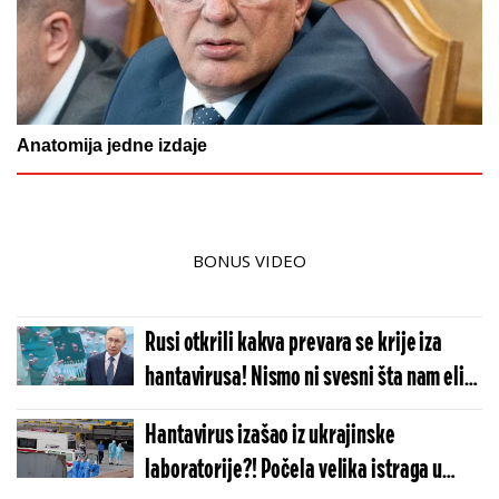
Anatomija jedne izdaje
BONUS VIDEO
Rusi otkrili kakva prevara se krije iza
hantavirusa! Nismo ni svesni šta nam elite
spremaju: Ovo je pravi razlog histerije
Hantavirus izašao iz ukrajinske
laboratorije?! Počela velika istraga u