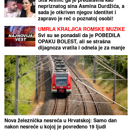
"IZMEĐU JELENE I MENE NIKADA
NIŠTA NIJE BILO"
Goran Ratković
Rale se oglasio nakon što je Ana
pretila Slobinoj ženi: "Našao sam se
između prijatelja i žene koju volim
najviše na svetu!"