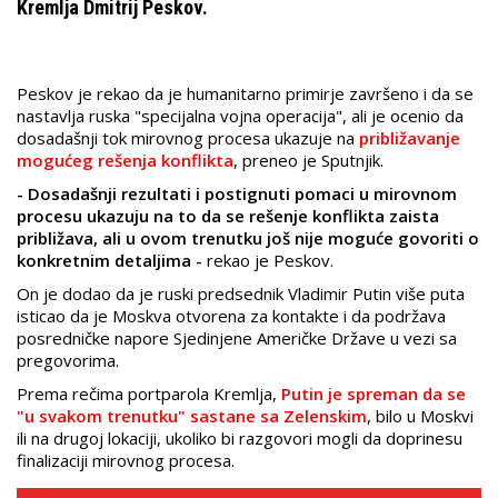
Kremlja Dmitrij Peskov.
Peskov je rekao da je humanitarno primirje završeno i da se
nastavlja ruska "specijalna vojna operacija", ali je ocenio da
dosadašnji tok mirovnog procesa ukazuje na
približavanje
mogućeg rešenja konflikta
, preneo je Sputnjik.
- Dosadašnji rezultati i postignuti pomaci u mirovnom
procesu ukazuju na to da se rešenje konflikta zaista
približava, ali u ovom trenutku još nije moguće govoriti o
konkretnim detaljima -
rekao je Peskov.
On je dodao da je ruski predsednik Vladimir Putin više puta
isticao da je Moskva otvorena za kontakte i da podržava
posredničke napore Sjedinjene Američke Države u vezi sa
pregovorima.
Prema rečima portparola Kremlja,
Putin je spreman da se
"u svakom trenutku" sastane sa Zelenskim
, bilo u Moskvi
ili na drugoj lokaciji, ukoliko bi razgovori mogli da doprinesu
finalizaciji mirovnog procesa.