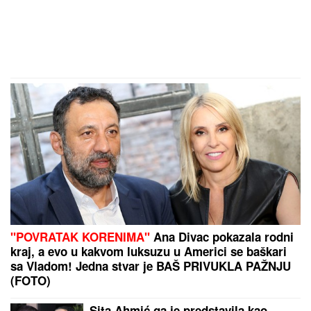
Dnevni horoskop za nedelju, 9.
avgust: Jarac gura ISTINU POD
TEPIH, a NJIH čeka poslovna prilika
kakva stiže jednom u životu