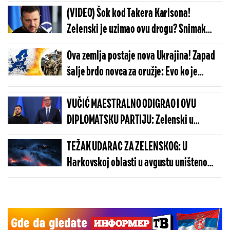
SAD, klupko se polako odmotava
(VIDEO) Šok kod Takera Karlsona!
Zelenski je uzimao ovu drogu? Snimak
zapalio svet, mreže gore zbog frapantnog
Ova zemlja postaje nova Ukrajina! Zapad
otkrića
šalje brdo novca za oružje: Evo ko je
sledeći na redu za stravičan obračun sa
Rusijom
VUČIĆ MAESTRALNO ODIGRAO I OVU
DIPLOMATSKU PARTIJU: Zelenski u
Beogradu potvrdio - Kosovo je Srbija
TEŽAK UDARAC ZA ZELENSKOG: U
Harkovskoj oblasti u avgustu uništeno
više od 100 „baba jaga“