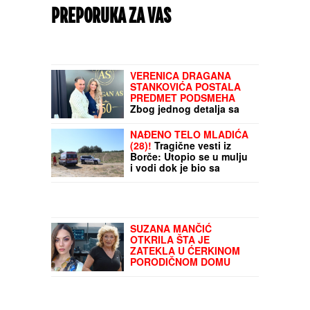
PREPORUKA ZA VAS
VERENICA DRAGANA
STANKOVIĆA POSTALA
PREDMET PODSMEHA
Zbog jednog detalja sa
veridbe je urnišu na
mrežama: "Bukvalno dva
NAĐENO TELO MLADIĆA
dinara"
(28)!
Tragične vesti iz