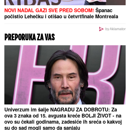
TENISKI ŠOK U TORONTU!
Arina
Sabalenka tone i ne staje...