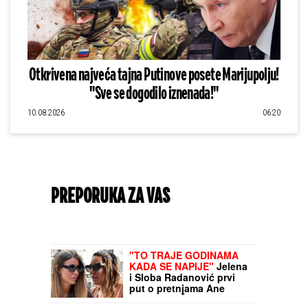
Otkrivena najveća tajna Putinove posete Marijupolju!
"Sve se dogodilo iznenada!"
10.08.2026
06:20
PREPORUKA ZA VAS
"TO TRAJE GODINAMA
KADA SE NAPIJE"
Jelena
i Sloba Radanović prvi
put o pretnjama Ane
Nikolić, TUŽE JE pa otkrili