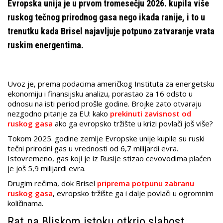
Evropska unija je u prvom tromesečju 2026. kupila više
ruskog tečnog prirodnog gasa nego ikada ranije, i to u
trenutku kada Brisel najavljuje potpuno zatvaranje vrata
ruskim energentima.
Uvoz je, prema podacima američkog Instituta za energetsku
ekonomiju i finansijsku analizu, porastao za 16 odsto u
odnosu na isti period prošle godine. Brojke zato otvaraju
nezgodno pitanje za EU: kako
prekinuti zavisnost od
ruskog gasa
ako ga evropsko tržište u krizi povlači još više?
Tokom 2025. godine zemlje Evropske unije kupile su ruski
tečni prirodni gas u vrednosti od 6,7 milijardi evra.
Istovremeno, gas koji je iz Rusije stizao cevovodima plaćen
je još 5,9 milijardi evra.
Drugim rečima, dok Brisel
priprema potpunu zabranu
ruskog gasa
, evropsko tržište ga i dalje povlači u ogromnim
količinama.
Rat na Bliskom istoku otkrio slabost