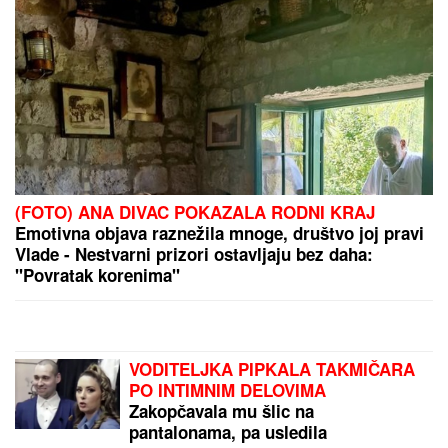
(FOTO) ANA DIVAC POKAZALA RODNI KRAJ
Emotivna objava raznežila mnoge, društvo joj pravi
Vlade - Nestvarni prizori ostavljaju bez daha:
"Povratak korenima"
VODITELJKA PIPKALA TAKMIČARA
PO INTIMNIM DELOVIMA
Zakopčavala mu šlic na
pantalonama, pa usledila