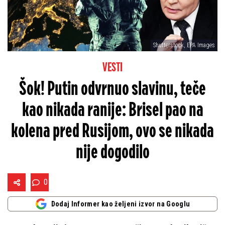
Shutterstock, EPA Images
VESTI
Šok! Putin odvrnuo slavinu, teče
kao nikada ranije: Brisel pao na
kolena pred Rusijom, ovo se nikada
nije dogodilo
0
Dodaj Informer kao željeni izvor na Googlu