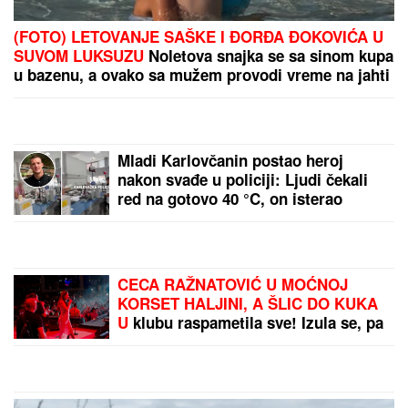
(FOTO) LETOVANJE SAŠKE I ĐORĐA ĐOKOVIĆA U
SUVOM LUKSUZU
Noletova snajka se sa sinom kupa
u bazenu, a ovako sa mužem provodi vreme na jahti
Mladi Karlovčanin postao heroj
nakon svađe u policiji: Ljudi čekali
red na gotovo 40 °C, on isterao
pravdu
CECA RAŽNATOVIĆ U MOĆNOJ
KORSET HALJINI, A ŠLIC DO KUKA
U
klubu raspametila sve! Izula se, pa
PEVALA BOSA - Sve se orilo
(VIDEO)