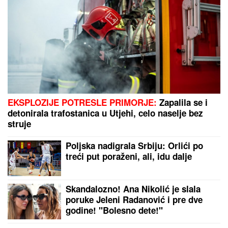
EKSPLOZIJE POTRESLE PRIMORJE:
Zapalila se i
detonirala trafostanica u Utjehi, celo naselje bez
struje
Poljska nadigrala Srbiju: Orlići po
treći put poraženi, ali, idu dalje
Skandalozno! Ana Nikolić je slala
poruke Jeleni Radanović i pre dve
godine! "Bolesno dete!"