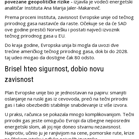
povezane geopolitičke rizike -
izjavila je vodeći energetski
analitičar Instituta Ana Marija Jaler-Makarevič.
Prema proceni Instituta, zavisnost Evropske unije od tečnog
prirodnog gasa nastaviće da raste. Očekuje se da će SAD
ove godine prestići Norvešku i postati najveći izvoznik
tečnog prirodnog gasa u EU.
Do kraja godine, Evropska unija bi mogla da uvozi dve
trećine američkog tečnog prirodnog gasa, dok bi do 2028.
taj udeo mogao da dostigne čak 80 odsto.
Brisel hteo sigurnost, dobio novu
zavisnost
Plan Evropske unije bio je jednostavan na papiru: smanjiti
oslanjanje na ruski gas iz cevovoda, preći na tečni prirodni
gas i tako obezbediti stabilnije snabdevanje iz više izvora.
U praksi, računica se pokazala mnogo komplikovanijom. Tečni
prirodni gas jeste omogućio Evropi da izbegne neposredni
energetski slom, ali joj nije doneo stvarnu nezavisnost.
Naprotiv, učinio ju je ranjivijom na cene, pomorske rute, krize