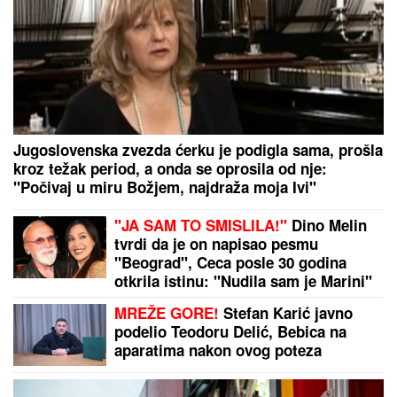
Jugoslovenska zvezda ćerku je podigla sama, prošla
kroz težak period, a onda se oprosila od nje:
"Počivaj u miru Božjem, najdraža moja Ivi"
"JA SAM TO SMISLILA!"
Dino Melin
tvrdi da je on napisao pesmu
"Beograd", Ceca posle 30 godina
otkrila istinu: "Nudila sam je Marini"
MREŽE GORE!
Stefan Karić javno
podelio Teodoru Delić, Bebica na
aparatima nakon ovog poteza