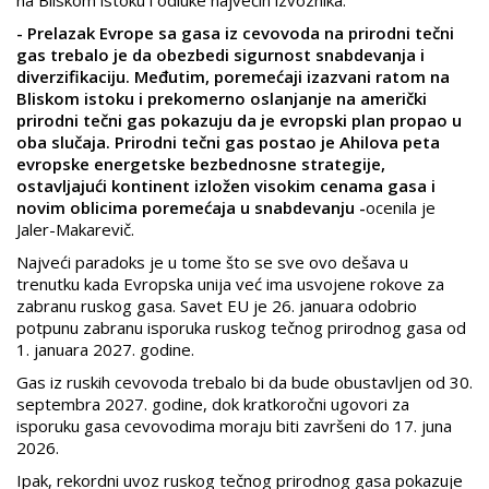
na Bliskom istoku i odluke najvećih izvoznika.
- Prelazak Evrope sa gasa iz cevovoda na prirodni tečni
gas trebalo je da obezbedi sigurnost snabdevanja i
diverzifikaciju. Međutim, poremećaji izazvani ratom na
Bliskom istoku i prekomerno oslanjanje na američki
prirodni tečni gas pokazuju da je evropski plan propao u
oba slučaja. Prirodni tečni gas postao je Ahilova peta
evropske energetske bezbednosne strategije,
ostavljajući kontinent izložen visokim cenama gasa i
novim oblicima poremećaja u snabdevanju -
ocenila je
Jaler-Makarevič.
Najveći paradoks je u tome što se sve ovo dešava u
trenutku kada Evropska unija već ima usvojene rokove za
zabranu ruskog gasa. Savet EU je 26. januara odobrio
potpunu zabranu isporuka ruskog tečnog prirodnog gasa od
1. januara 2027. godine.
Gas iz ruskih cevovoda trebalo bi da bude obustavljen od 30.
septembra 2027. godine, dok kratkoročni ugovori za
isporuku gasa cevovodima moraju biti završeni do 17. juna
2026.
Ipak, rekordni uvoz ruskog tečnog prirodnog gasa pokazuje