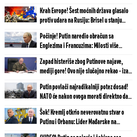
izveštaj, a onda - šok
Krah Evrope! Šest moćnih država glasalo
protiv udara na Rusiju: Brisel u stanju
šoka, Evropska unija više nikada neće biti
Počinje! Putin naredio obračun sa
ista
Englezima i Francuzima: Milosti više
nema, Moskva ide do samog kraja
Zapad histeriše zbog Putinove najave,
mediji gore! Ovo nije slučajno rekao - iza
reči se se krije zloslutna poruka
Putin povlači najradikalniji potez dosad!
NATO će nakon ovoga morati direktno da
napadne Moskvu? Obaveštajac zatresao
Šok! Kremlj otkrio neverovatnu stvar o
planetu
Putinu i Orbanu: Lider Mađarske na
sastanku uradio nešto veoma