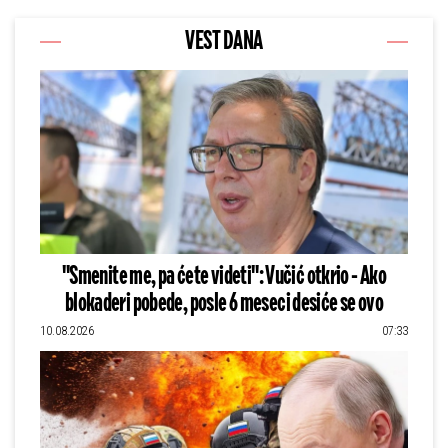
VEST DANA
"Smenite me, pa ćete videti": Vučić otkrio - Ako
blokaderi pobede, posle 6 meseci desiće se ovo
10.08.2026
07:33