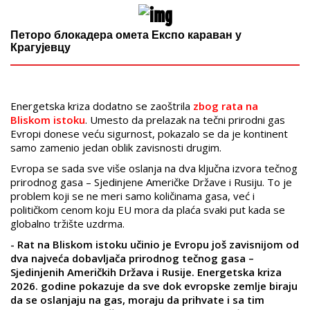
Петоро блокадера омета Експо караван у
Крагујевцу
Energetska kriza dodatno se zaoštrila
zbog rata na
Bliskom istoku
. Umesto da prelazak na tečni prirodni gas
Evropi donese veću sigurnost, pokazalo se da je kontinent
samo zamenio jedan oblik zavisnosti drugim.
Evropa se sada sve više oslanja na dva ključna izvora tečnog
prirodnog gasa – Sjedinjene Američke Države i Rusiju. To je
problem koji se ne meri samo količinama gasa, već i
političkom cenom koju EU mora da plaća svaki put kada se
globalno tržište uzdrma.
- Rat na Bliskom istoku učinio je Evropu još zavisnijom od
dva najveća dobavljača prirodnog tečnog gasa –
Sjedinjenih Američkih Država i Rusije. Energetska kriza
2026. godine pokazuje da sve dok evropske zemlje biraju
da se oslanjaju na gas, moraju da prihvate i sa tim