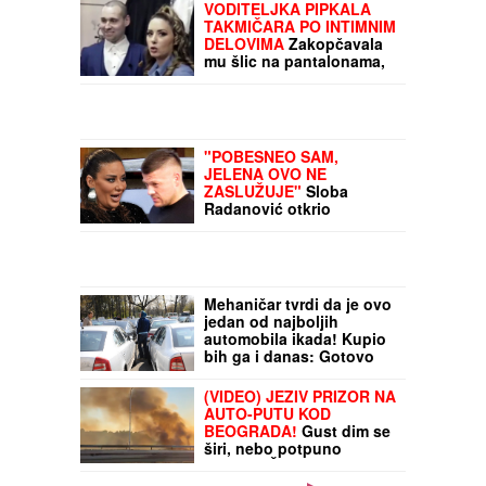
šta se desilo:"Spominje
VODITELJKA PIPKALA
mi bolesno dete" (VIDEO)
TAKMIČARA PO INTIMNIM
DELOVIMA
Zakopčavala
mu šlic na pantalonama,
pa usledila neprijatnost:
" Zanimljivo je kada
voditeljka odradi još neke
stvari"
"POBESNEO SAM,
JELENA OVO NE
ZASLUŽUJE"
Sloba
Radanović otkrio
pozadinu sukoba sa
Anom Nikolić: "Ja sam joj
rekao da to uradi"
Mehaničar tvrdi da je ovo
jedan od najboljih
automobila ikada! Kupio
bih ga i danas: Gotovo
nikad se ne kvari
(VIDEO) JEZIV PRIZOR NA
AUTO-PUTU KOD
BEOGRADA!
Gust dim se
širi, nebo potpuno
NARANDŽASTO