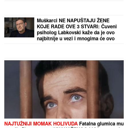
neprijatnost: " Zanimljivo je kada
voditeljka odradi još neke stvari"
Muškarci NE NAPUŠTAJU ŽENE
KOJE RADE OVE 3 STVARI: Čuveni
psiholog Labkovski kaže da je ovo
najbitnije u vezi i mnogima će ovo
biti ŠAMAR OTREŽNJENJA
NAJTUŽNIJI MOMAK HOLIVUDA
Fatalna glumica mu