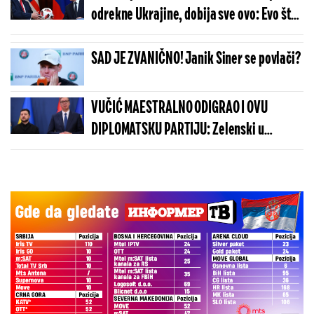
naređenje
odrekne Ukrajine, dobija sve ovo: Evo šta
su Rusi spremni da predaju
SAD JE ZVANIČNO! Janik Siner se povlači?
VUČIĆ MAESTRALNO ODIGRAO I OVU
DIPLOMATSKU PARTIJU: Zelenski u
Beogradu potvrdio - Kosovo je Srbija