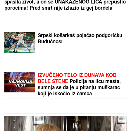
spasila život, a on se UNAKAŽENOG LICA prepustio
porocima! Pred smrt nije izlazio iz gej bordela
Srpski košarkaš pojačao podgoričku
Budućnost
IZVUČENO TELO IZ DUNAVA KOD
BELE STENE
Policija na licu mesta,
sumnja se da je u pitanju muškarac
koji je iskočio iz čamca