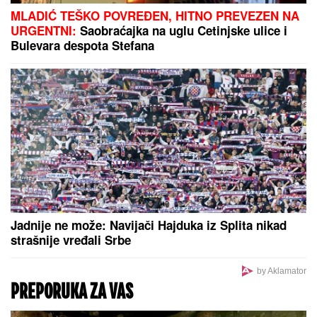
MLADIĆ TEŠKO POVREĐEN, HITNO PREVEZEN NA
URGENTNI:
Saobraćajka na uglu Cetinjske ulice i
Bulevara despota Stefana
Jadnije ne može: Navijači Hajduka iz Splita nikad
strašnije vređali Srbe
by Aklamator
PREPORUKA ZA VAS