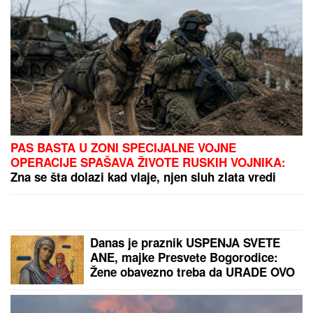
PAS BASTA U ZONI SPECIJALNE VOJNE
OPERACIJE SPAŠAVA ŽIVOTE RUSKIH VOJNIKA:
Zna se šta dolazi kad vlaje, njen sluh zlata vredi
Danas je praznik USPENJA SVETE
ANE, majke Presvete Bogorodice:
Žene obavezno treba da URADE OVO
za potomstvo i harmoničan brak