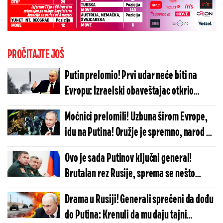
PROČITAJTE JOŠ
Putin prelomio! Prvi udar neće biti na
Evropu: Izraelski obaveštajac otkrio
neočekivanu metu po kojoj će Rusija
Moćnici prelomili! Uzbuna širom Evrope,
raspaliti
idu na Putina! Oružje je spremno, narod u
panici: Završiće se katastrofalno...
Ovo je sada Putinov ključni general!
Brutalan rez Rusije, sprema se nešto
krupno u Ukrajini?
Drama u Rusiji! Generali sprečeni da dođu
do Putina: Krenuli da mu daju tajni