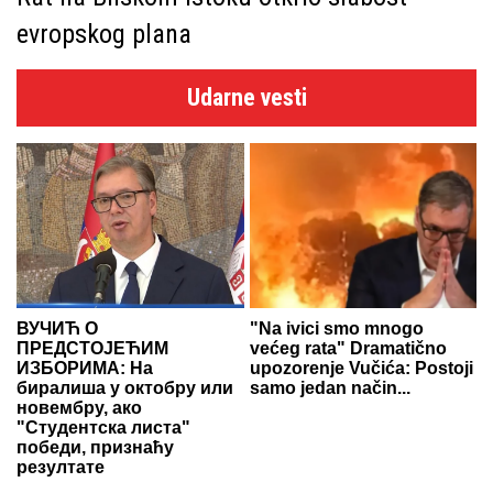
evropskog plana
Udarne vesti
ВУЧИЋ О
"Na ivici smo mnogo
ПРЕДСТОЈЕЋИМ
većeg rata" Dramatično
ИЗБОРИМА: На
upozorenje Vučića: Postoji
биралиша у октобру или
samo jedan način...
новембру, ако
"Студентска листа"
победи, признаћу
резултате