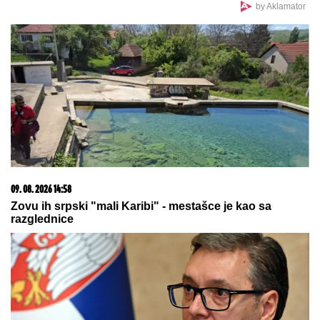
by Aklamator
09. 08. 2026 14:58
Zovu ih srpski "mali Karibi" - mestašce je kao sa
razglednice