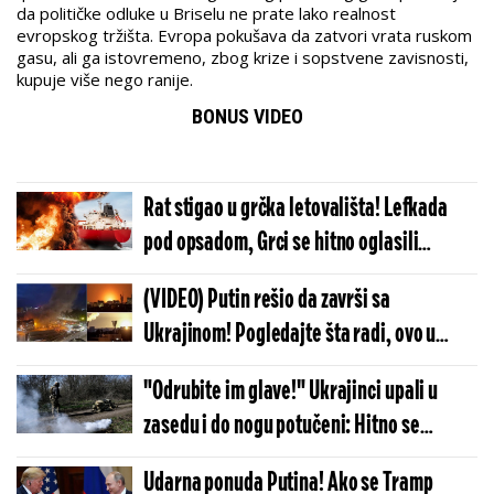
da političke odluke u Briselu ne prate lako realnost
evropskog tržišta. Evropa pokušava da zatvori vrata ruskom
gasu, ali ga istovremeno, zbog krize i sopstvene zavisnosti,
kupuje više nego ranije.
BONUS VIDEO
Rat stigao u grčka letovališta! Lefkada
pod opsadom, Grci se hitno oglasili
udarnom porukom: "Ovo nećemo
(VIDEO) Putin rešio da završi sa
tolerisati..."
Ukrajinom! Pogledajte šta radi, ovo u
istoriji nije viđeno: Hiljade projektila se
"Odrubite im glave!" Ukrajinci upali u
obrušava i briše sve
zasedu i do nogu potučeni: Hitno se
oglasila vojska Kijeva, stiglo je horor
Udarna ponuda Putina! Ako se Tramp