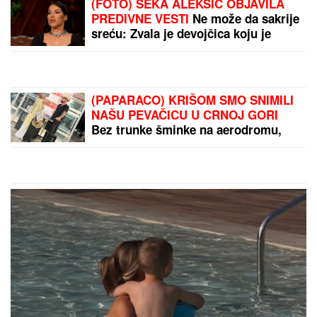
(FOTO) SEKA ALEKSIĆ OBJAVILA
PREDIVNE VESTI
Ne može da sakrije
sreću: Zvala je devojčica koju je
vodila na maturu
(PAPARACO) KRIŠOM SMO SNIMILI
NAŠU PEVAČICU U CRNOJ GORI
Bez trunke šminke na aerodromu,
pojavila se u ovom izdanju: Društvo
joj pravi poznati muškarac