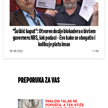
"Šoškić kaput": Otvoren dosije blokadera o bivšem
guverneru NBS, šok podaci - Evo kako se obogatio i
koliku je platu imao
09.08.2026
11:08
PREPORUKA ZA VAS
PAKLENI TALAS NE
POPUŠTA, A TEK STIŽE