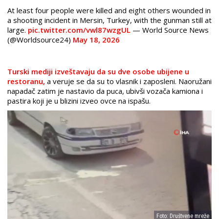
At least four people were killed and eight others wounded in
a shooting incident in Mersin, Turkey, with the gunman still at
large.
pic.twitter.com/vwl87wzgUL
— World Source News
(@Worldsource24)
May 18, 2026
Turski mediji izveštavaju da su dve osobe ubijene u
restoranu,
a veruje se da su to vlasnik i zaposleni. Naoružani
napadač zatim je nastavio da puca, ubivši vozača kamiona i
pastira koji je u blizini izveo ovce na ispašu.
Foto: Društvene mreže