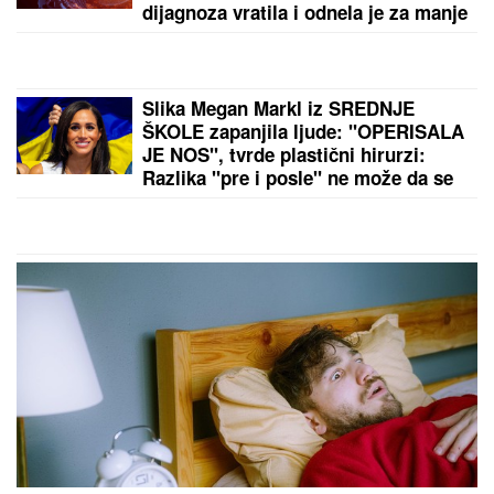
dijagnoza vratila i odnela je za manje
od 8 MESECI
Slika Megan Markl iz SREDNJE
ŠKOLE zapanjila ljude: "OPERISALA
JE NOS", tvrde plastični hirurzi:
Razlika "pre i posle" ne može da se
prenebegne - vojvotkinja pokrenula
trend u estetskoj hirurgiji