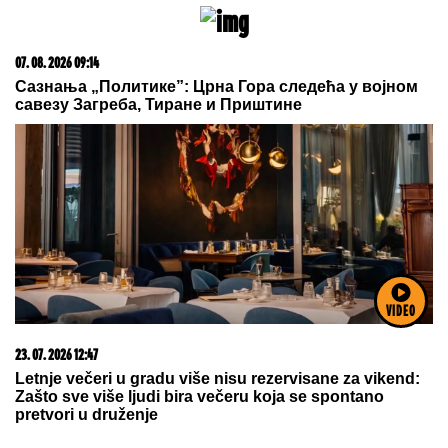
07. 08. 2026 09:14
Сазнања „Политике”: Црна Гора следећа у војном
савезу Загреба, Тиране и Приштине
VIDEO
23. 07. 2026 12:47
Letnje večeri u gradu više nisu rezervisane za vikend:
Zašto sve više ljudi bira večeru koja se spontano
pretvori u druženje