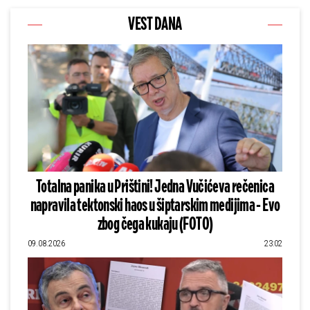
VEST DANA
Totalna panika u Prištini! Jedna Vučićeva rečenica
napravila tektonski haos u šiptarskim medijima - Evo
zbog čega kukaju (FOTO)
09.08.2026
23:02