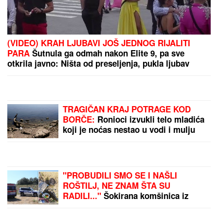
(VIDEO) KRAH LJUBAVI JOŠ JEDNOG RIJALITI
PARA
Šutnula ga odmah nakon Elite 9, pa sve
otkrila javno: Ništa od preseljenja, pukla ljubav
preko noći
TRAGIČAN KRAJ POTRAGE KOD
BORČE:
Ronioci izvukli telo mladića
koji je noćas nestao u vodi i mulju
"PROBUDILI SMO SE I NAŠLI
ROŠTILJ, NE ZNAM ŠTA SU
RADILI..."
Šokirana komšinica iz
Borče za "Blic" nakon što je nađeno
telo mladića (28): Potresni prizori sa