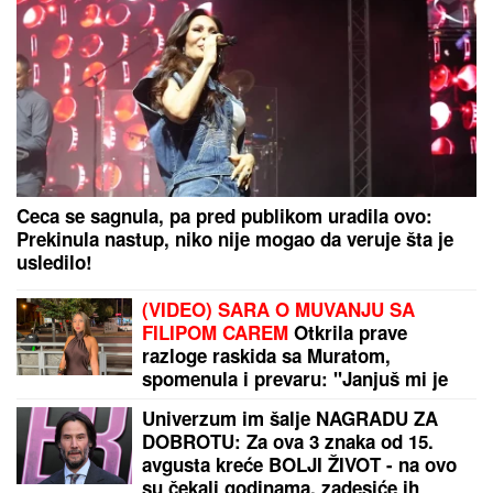
Ceca se sagnula, pa pred publikom uradila ovo:
Prekinula nastup, niko nije mogao da veruje šta je
usledilo!
(VIDEO) SARA O MUVANJU SA
FILIPOM CAREM
Otkrila prave
razloge raskida sa Muratom,
spomenula i prevaru: "Janjuš mi je
najveća greška"
Univerzum im šalje NAGRADU ZA
DOBROTU: Za ova 3 znaka od 15.
avgusta kreće BOLJI ŽIVOT - na ovo
su čekali godinama, zadesiće ih