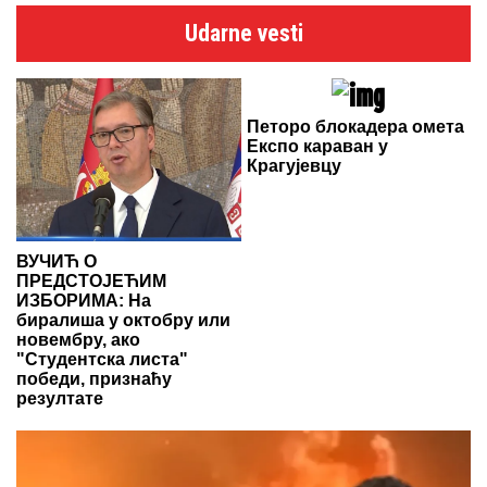
Udarne vesti
Петоро блокадера омета
Експо караван у
Крагујевцу
ВУЧИЋ О
ПРЕДСТОЈЕЋИМ
ИЗБОРИМА: На
биралиша у октобру или
новембру, ако
"Студентска листа"
победи, признаћу
резултате