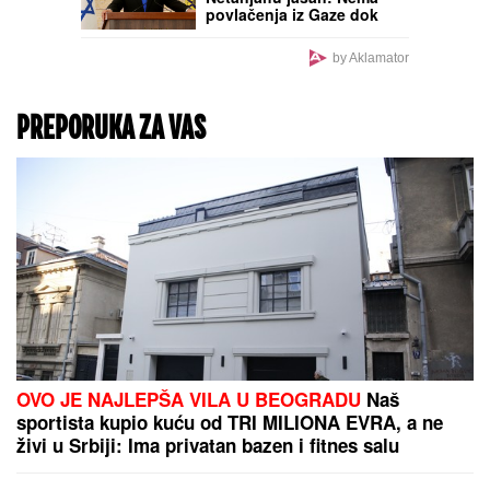
povlačenja iz Gaze dok
Hamas ne preda svo
oružje
by Aklamator
PREPORUKA ZA VAS
OVO JE NAJLEPŠA VILA U BEOGRADU
Naš
sportista kupio kuću od TRI MILIONA EVRA, a ne
živi u Srbiji: Ima privatan bazen i fitnes salu