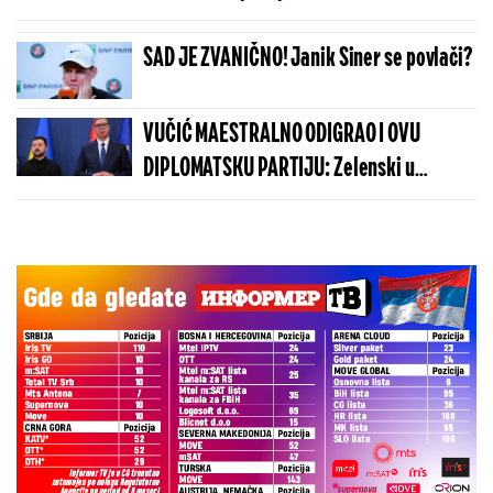
eksplozija: Stanovništvo u velikoj panici
SAD JE ZVANIČNO! Janik Siner se povlači?
VUČIĆ MAESTRALNO ODIGRAO I OVU
DIPLOMATSKU PARTIJU: Zelenski u
Beogradu potvrdio - Kosovo je Srbija