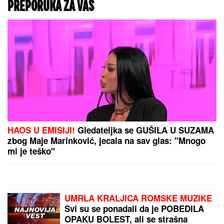
PREPORUKA ZA VAS
HAOS U EMISIJI!
Gledateljka se GUŠILA U SUZAMA
zbog Maje Marinković, jecala na sav glas: "Mnogo
mi je teško"
UMRLA KRALJICA ROMSKE MUZIKE
Svi su se ponadali da je POBEDILA
OPAKU BOLEST, ali se strašna