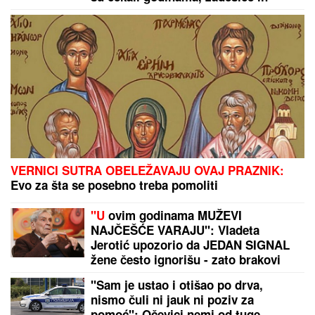
sreća o kakvoj su do sad mogli samo
da sanjaju
VERNICI SUTRA OBELEŽAVAJU OVAJ PRAZNIK:
Evo za šta se posebno treba pomoliti
"U
ovim godinama MUŽEVI
NAJČEŠĆE VARAJU": Vladeta
Jerotić upozorio da JEDAN SIGNAL
žene često ignorišu - zato brakovi
pucaju
"Sam je ustao i otišao po drva,
nismo čuli ni jauk ni poziv za
pomoć": Očevici nemi od tuge