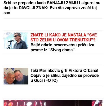
Srbi se prepadnu kada SANJAJU ZMIJU i sigurni su
da je to ĐAVOLJI ZNAK: Evo šta zapravo znači taj
san
ZNATE LI KAKO JE NASTALA "SVE
ŠTO ŽELIM U OVOM TRENUTKU"?
Bajić otkrio neverovatnu priču iza
pesme iz "Sivog doma"
Taki Marinković grli Viktora Orbana!
Objavio je sliku, zajedno se provode
u Guči (FOTO)