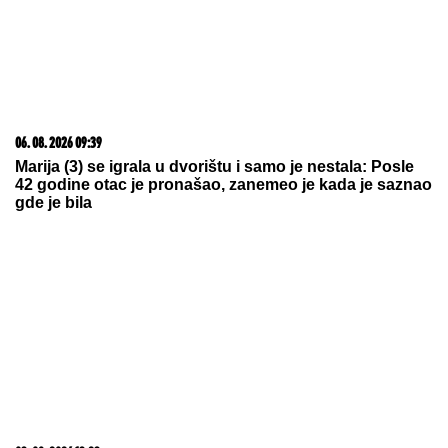
06. 08. 2026 09:39
Marija (3) se igrala u dvorištu i samo je nestala: Posle
42 godine otac je pronašao, zanemeo je kada je saznao
gde je bila