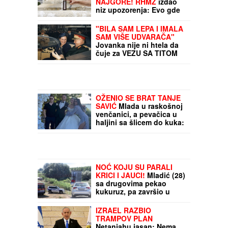
NAJGORE! RHMZ
izdao
niz upozorenja: Evo gde
će grmeti, a gde živa ide
na ekstremnih 38 stepeni!
"BILA SAM LEPA I IMALA
SAM VIŠE UDVARAČA"
Jovanka nije ni htela da
čuje za VEZU SA TITOM
zbog jedne stvari, ali
kada je ZAPROSIO OVIM
REČIMA ona nije mogla
da ga odbije
OŽENIO SE BRAT TANJE
SAVIĆ
Mlada u raskošnoj
venčanici, a pevačica u
haljini sa šlicem do kuka:
"Najlepši par"
NOĆ KOJU SU PARALI
KRICI I JAUCI!
Mladić (28)
sa drugovima pekao
kukuruz, pa završio u
SMRTONOSNOJ KLOPCI:
Potonuo u jezivi mulj
IZRAEL RAZBIO
pred očima drugova
TRAMPOV PLAN
(FOTO, VIDEO)
Netanjahu jasan: Nema