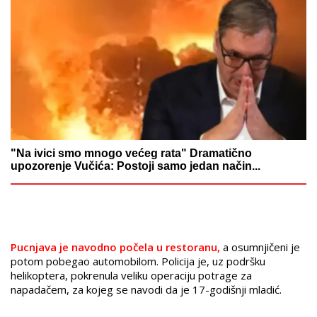
"Na ivici smo mnogo većeg rata" Dramatično
upozorenje Vučića: Postoji samo jedan način...
Pucnjava je navodno počela u restoranu,
a osumnjičeni je
potom pobegao automobilom. Policija je, uz podršku
helikoptera, pokrenula veliku operaciju potrage za
napadačem, za kojeg se navodi da je 17-godišnji mladić.