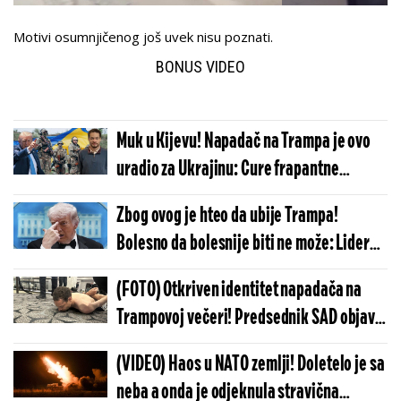
Motivi osumnjičenog još uvek nisu poznati.
BONUS VIDEO
Muk u Kijevu! Napadač na Trampa je ovo
uradio za Ukrajinu: Cure frapantne
informacije istrage, nešto veoma čudno
Zbog ovog je hteo da ubije Trampa!
se dešava
Bolesno da bolesnije biti ne može: Lider
SAD hitno reagovao na manifest napadača
(FOTO) Otkriven identitet napadača na
Trampovoj večeri! Predsednik SAD objavio
fotografiju, policija saopštila šokantne
(VIDEO) Haos u NATO zemlji! Doletelo je sa
detalje
neba a onda je odjeknula stravična