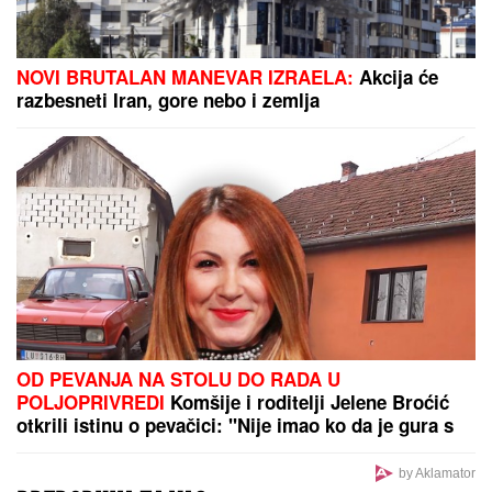
NOVI BRUTALAN MANEVAR IZRAELA:
Akcija će
razbesneti Iran, gore nebo i zemlja
OD PEVANJA NA STOLU DO RADA U
POLJOPRIVREDI
Komšije i roditelji Jelene Broćić
otkrili istinu o pevačici: "Nije imao ko da je gura s
parama, sve je sama postigla"
by Aklamator