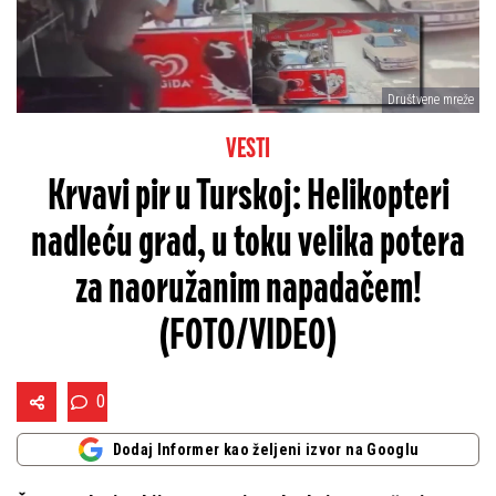
Društvene mreže
VESTI
Krvavi pir u Turskoj: Helikopteri
nadleću grad, u toku velika potera
za naoružanim napadačem!
(FOTO/VIDEO)
0
Dodaj Informer kao željeni izvor na Googlu