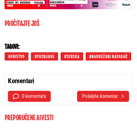
PROČITAJTE JOŠ
TAGOVI:
UBISTVO
PUCNJAVA
TURSKA
NAORUŽANI NAPADAČ
Komentari
0 komentara
Pošaljite komentar
PREPORUČENE AI VESTI