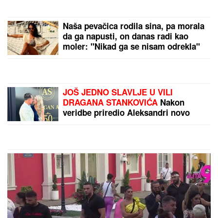
Naša pevačica rodila sina, pa morala
da ga napusti, on danas radi kao
moler: "Nikad ga se nisam odrekla"
JOŠ JEDNO SLAVLJE U VILI
DRAGANA STANKOVIĆA
Nakon
veridbe priredio Aleksandri novo
iznenađenje: Gosti sve snimili, ona
nije mogla da sakrije šok (Video)