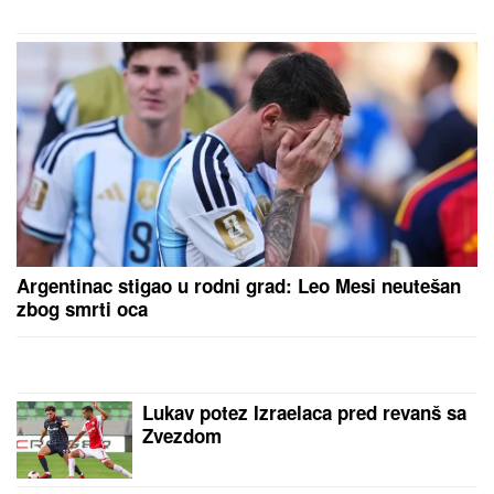
lica mesta (FOTO, VIDEO)
Argentinac stigao u rodni grad: Leo Mesi neutešan
zbog smrti oca
Lukav potez Izraelaca pred revanš sa
Zvezdom