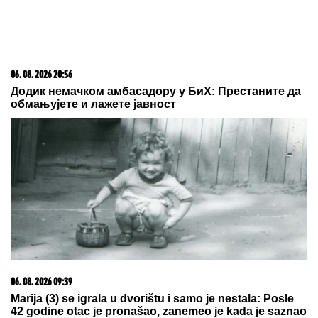
06. 08. 2026 19:42
Медведев о обележавању годишњице Хирошиме и
Нагасакија: Јапан је вазал Америке