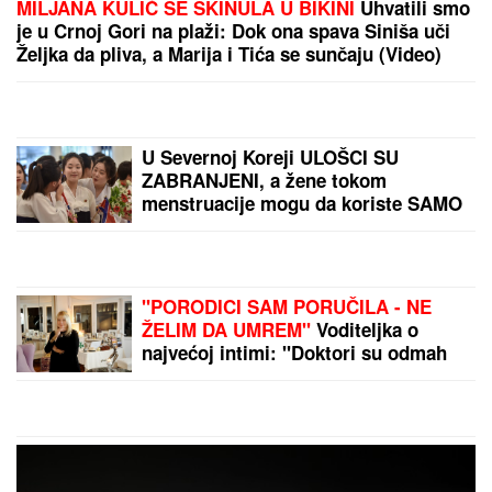
MAGNETIC BEND DONOSI
NOVI LETNJI HIT:
Pesma
"Šta bi ti?" polako osvaja
region!
Žene rođene u ovih 5
horoskopskih znakova
TRAŽE NAJVIŠE
LUKSUZA od partnera:
Zaboravite na skromnost,
njihova LJUBAV KOŠTA
by Aklamator
BOGATSTVO, ali i vredi
svake pare
PREPORUKA ZA VAS