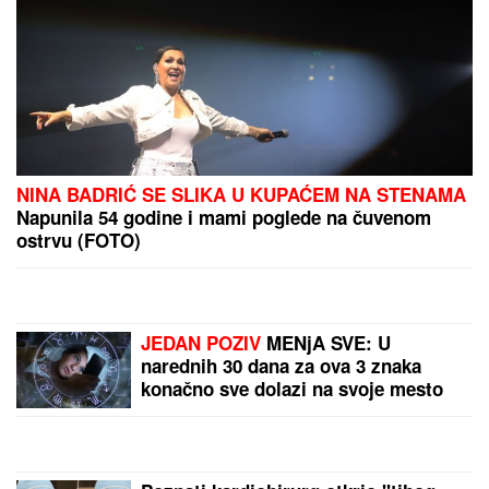
MILJANA KULIĆ SE SKINULA U BIKINI
Uhvatili smo
je u Crnoj Gori na plaži: Dok ona spava Siniša uči
Željka da pliva, a Marija i Tića se sunčaju (Video)
U Severnoj Koreji ULOŠCI SU
ZABRANJENI, a žene tokom
menstruacije mogu da koriste SAMO
JEDNU alternativnu opciju -