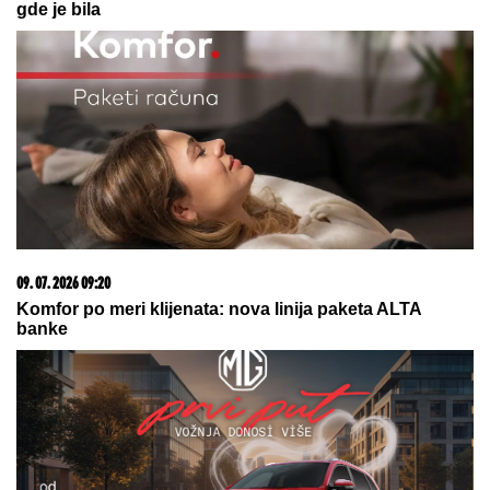
05. 08. 2026 06:45
Šta dete nasleđuje od oca, a šta od majke? Sve što
treba da znate o genetici
06. 08. 2026 20:56
Додик немачком амбасадору у БиХ: Престаните да
обмањујете и лажете јавност