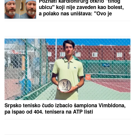
zastrašujuća pravila u svetu Kim
Džong Una
"PORODICI SAM PORUČILA - NE
ŽELIM DA UMREM"
Voditeljka o
najvećoj intimi: "Doktori su odmah
zakazali operaciju kad su shvatili
stanje stvari", ovo je samo jednom
pričala
NINA BADRIĆ SE SLIKA U KUPAĆEM NA STENAMA
Napunila 54 godine i mami poglede na čuvenom
ostrvu (FOTO)