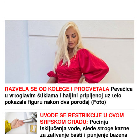
krova nad glavom: "Nije mi dala u
kuću da ne bih OTIMALA BRATU"
Otkriveno koliko je Dragan Stanković STARIJI OD
VERENICE Aleksandre: Krili mesecima ovaj
podatak, sada se sve saznalo