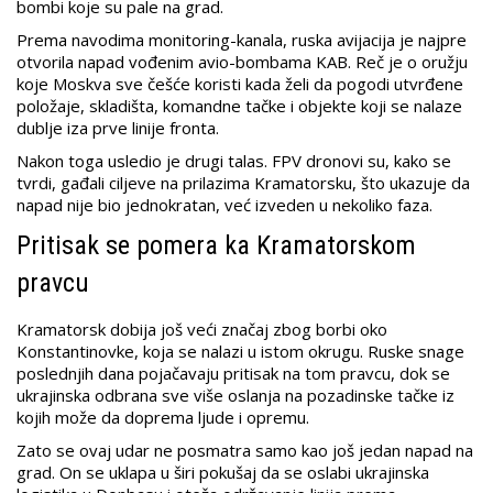
bombi koje su pale na grad.
Prema navodima monitoring-kanala, ruska avijacija je najpre
otvorila napad vođenim avio-bombama KAB. Reč je o oružju
koje Moskva sve češće koristi kada želi da pogodi utvrđene
položaje, skladišta, komandne tačke i objekte koji se nalaze
dublje iza prve linije fronta.
Nakon toga usledio je drugi talas. FPV dronovi su, kako se
tvrdi, gađali ciljeve na prilazima Kramatorsku, što ukazuje da
napad nije bio jednokratan, već izveden u nekoliko faza.
Pritisak se pomera ka Kramatorskom
pravcu
Kramatorsk dobija još veći značaj zbog borbi oko
Konstantinovke, koja se nalazi u istom okrugu. Ruske snage
poslednjih dana pojačavaju pritisak na tom pravcu, dok se
ukrajinska odbrana sve više oslanja na pozadinske tačke iz
kojih može da doprema ljude i opremu.
Zato se ovaj udar ne posmatra samo kao još jedan napad na
grad. On se uklapa u širi pokušaj da se oslabi ukrajinska