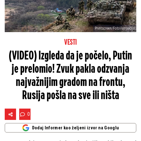
Printscreen/Fotoilustracija
VESTI
(VIDEO) Izgleda da je počelo, Putin
je prelomio! Zvuk pakla odzvanja
najvažnijim gradom na frontu,
Rusija pošla na sve ili ništa
0
Dodaj Informer kao željeni izvor na Googlu