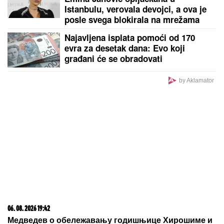
RAZVELA SE OD KOLEGE I PROCVETALA
Pevačica
u vrtoglavim štiklama i haljini pripijenoj uz telo
pokazala figuru nakon dva porođaj (Foto)
UVODE SE RESTRIKCIJE U OVOM
SRPSKOM GRADU:
Počinju
isključenja vode, slede stroge kazne
za zalivanje bašti i punjenje bazena
Lepa Brena pala kao pokošena!
Odjednom se srušila, svi skočili u
pomoć!