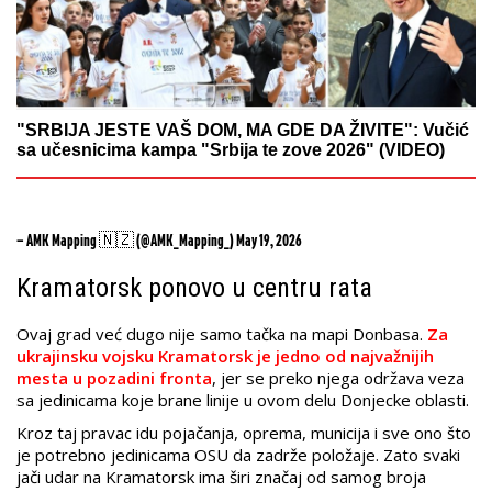
"SRBIJA JESTE VAŠ DOM, MA GDE DA ŽIVITE": Vučić
sa učesnicima kampa "Srbija te zove 2026" (VIDEO)
— AMK Mapping 🇳🇿 (@AMK_Mapping_)
May 19, 2026
Kramatorsk ponovo u centru rata
Ovaj grad već dugo nije samo tačka na mapi Donbasa.
Za
ukrajinsku vojsku Kramatorsk je jedno od najvažnijih
mesta u pozadini fronta
, jer se preko njega održava veza
sa jedinicama koje brane linije u ovom delu Donjecke oblasti.
Kroz taj pravac idu pojačanja, oprema, municija i sve ono što
je potrebno jedinicama OSU da zadrže položaje. Zato svaki
jači udar na Kramatorsk ima širi značaj od samog broja