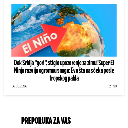
Dok Srbija "gori", stiglo upozorenje za zimu! Super El
Ninjo razvija ogromnu snagu: Evo šta nas čeka posle
tropskog pakla
06.08.2026
21:30
PREPORUKA ZA VAS