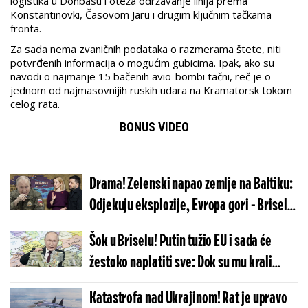
logistika u Donbasu i oteža održavanje linija prema
Konstantinovki, Časovom Jaru i drugim ključnim tačkama
fronta.
Za sada nema zvaničnih podataka o razmerama štete, niti
potvrđenih informacija o mogućim gubicima. Ipak, ako su
navodi o najmanje 15 bačenih avio-bombi tačni, reč je o
jednom od najmasovnijih ruskih udara na Kramatorsk tokom
celog rata.
BONUS VIDEO
Drama! Zelenski napao zemlje na Baltiku:
Odjekuju eksplozije, Evropa gori - Brisel
sprema ozbiljan kontraudar
Šok u Briselu! Putin tužio EU i sada će
žestoko naplatiti sve: Dok su mu krali
novac slavili su, a sada...
Katastrofa nad Ukrajinom! Rat je upravo