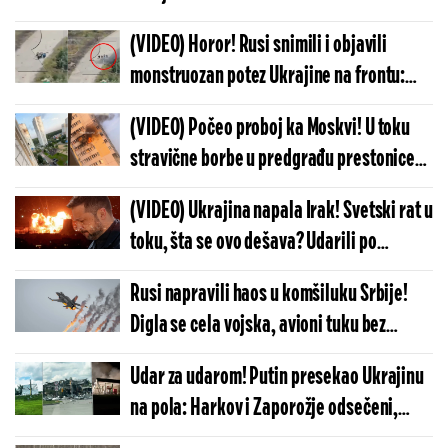
snimili trenutke pravog užasa
(VIDEO) Horor! Rusi snimili i objavili
monstruozan potez Ukrajine na frontu:
Svet ovo mora da vidi, zapadni mediji ćute
(VIDEO) Počeo proboj ka Moskvi! U toku
i kriju
stravične borbe u predgrađu prestonice
Rusije - sve se trese od udara, aerodromi
(VIDEO) Ukrajina napala Irak! Svetski rat u
hitno zatvoreni
toku, šta se ovo dešava? Udarili po
velikom broju ciljeva, Bagdad žestoko
Rusi napravili haos u komšiluku Srbije!
odgovorio
Digla se cela vojska, avioni tuku bez
milosti - hitno se oglasila vojska
Udar za udarom! Putin presekao Ukrajinu
na pola: Harkov i Zaporožje odsečeni,
Rusija pokrenula munjevitu i masovnu