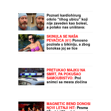
Poznati kardiohirurg
otkrio "tihog ubicu" koji
nije zaveden kao bolest,
a polako nas uništava:
"Ovo je NAJOPASNIJE za
naše zdravlje"
SKINULA SE NAŠA
PEVAČICA (61)
Ponosno
pozirala u bikiniju, a zbog
botoksa joj se lice
deformisalo: "Bila sam