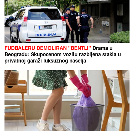
Srpsko tenisko čudo izbacio šampiona Vimbldona,
pa ispao od 404. tenisera na ATP listi
"ZAPLAČEM KADA MI JE TEŠKO"
Mina Kostić se nakon izlaska iz
"Laze" ne odvaja od Kaspera: On joj
se sada obratio emotivnim rečima