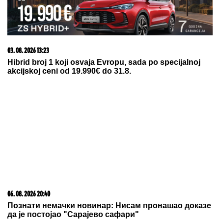
06. 08. 2026 09:39
Marija (3) se igrala u dvorištu i samo je nestala: Posle
42 godine otac je pronašao, zanemeo je kada je saznao
gde je bila