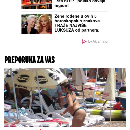
kao plastična lutka"
PRETUKAO MAJKU NA
SMRT, PA POKUŠAO
SAMOUBISTVO:
Prvi
snimci sa mesta zločina
na Novom Beogradu
(VIDEO)