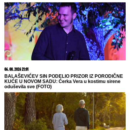
09. 07. 2026 09:20
Komfor po meri klijenata: nova linija paketa ALTA
banke
03. 08. 2026 13:23
Hibrid broj 1 koji osvaja Evropu, sada po specijalnoj
akcijskoj ceni od 19.990€ do 31.8.