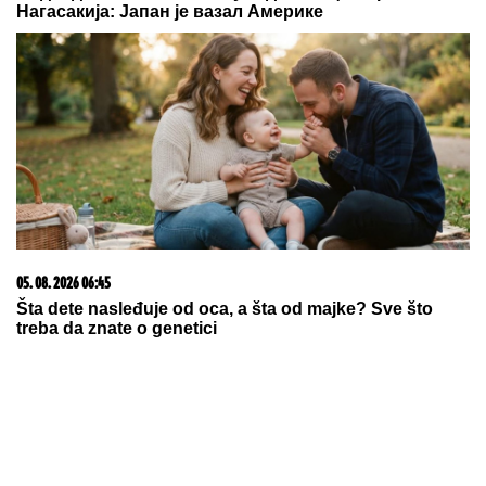
ZBOG DIJAGNOZE JE MESECIMA BILA U KREVETU
Naša pevačica pokazala kako prima INFUZIJU, pa
otkrila u kakvom je trenutno stanju - ovih dana
prodaje i kuću
PREVARENA ZA 50.000 EVRA:
Emina Jahović opljačkana u
Istanbulu, verovala devojci, a ova je
posle svega blokirala na mrežama
Najavljena isplata pomoći od 170
evra za desetak dana: Evo koji
građani će se obradovati
by Aklamator