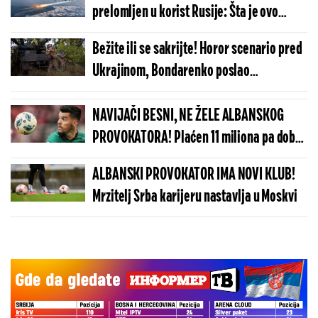
prelomljen u korist Rusije: Šta je ovo
Putin uradio u vazdušnom prostoru?
Bežite ili se sakrijte! Horor scenario pred
Ukrajinom, Bondarenko poslao
dramatičan poziv!
NAVIJAČI BESNI, NE ŽELE ALBANSKOG
PROVOKATORA! Plaćen 11 miliona pa dobio
brutalnu poruku
ALBANSKI PROVOKATOR IMA NOVI KLUB!
Mrzitelj Srba karijeru nastavlja u Moskvi