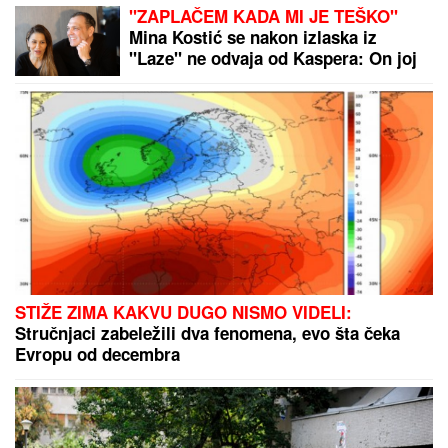
JEDAN POZIV
MENjA SVE: U
narednih 30 dana za ova 3 znaka
konačno sve dolazi na svoje mesto
Poznati kardiohirurg otkrio "tihog
ubicu" koji nije zaveden kao bolest,
a polako nas uništava: "Ovo je
NAJOPASNIJE za naše zdravlje"