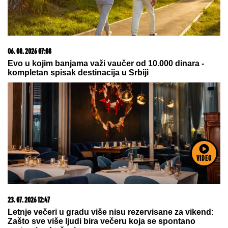
06. 08. 2026 20:40
Познати немачки новинар: Нисам пронашао доказе
да је постојао "Сарајево сафари"
VIDEO