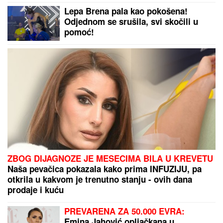
MILICA NAMAMILA PEKARA (73)
ZBOG INTIMNIH ODNOSA, PA GA
ZVERSKI MUČILA DO SMRTI!
Otkrivamo detalje ubistva na
Karaburmi koji LEDE KRV: Izdahnuo
u najgorim mukama dok su ga
osumnjičeni pljačkali
Greška stara 4 godine ih koštala
papreno: Ostali bez 100 miliona evra