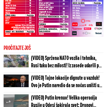
PROČITAJTE JOŠ
(VIDEO) Spržena NATO vozila i tehnika,
Rusi tuku bez milosti! Iz zasede udarili po
koloni, vojnici u panici beže, sve gori oko
(VIDEO) Tajne lokacije dignute u vazduh!
njih
Ovo je Putin naredio da se noćas uništi u
Kijevu: Vojska se hitno oglasila
(VIDEO) Putin krenuo! Velika operacija
Rusije u Odesi šokirala svet: Dronovi