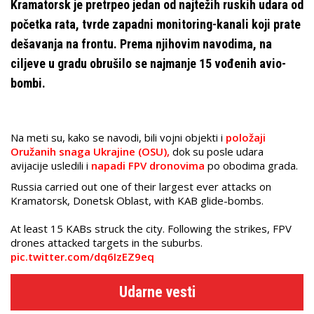
Kramatorsk je pretrpeo jedan od najtežih ruskih udara od
početka rata, tvrde zapadni monitoring-kanali koji prate
dešavanja na frontu. Prema njihovim navodima, na
ciljeve u gradu obrušilo se najmanje 15 vođenih avio-
bombi.
Na meti su, kako se navodi, bili vojni objekti i
položaji
Oružanih snaga Ukrajine (OSU),
dok su posle udara
avijacije usledili i
napadi FPV dronovima
po obodima grada.
Russia carried out one of their largest ever attacks on
Kramatorsk, Donetsk Oblast, with KAB glide-bombs.
At least 15 KABs struck the city. Following the strikes, FPV
drones attacked targets in the suburbs.
pic.twitter.com/dq6IzEZ9eq
Udarne vesti