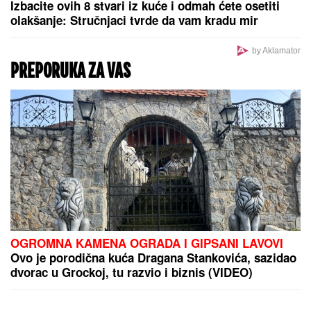
STIŽE ZIMA KAKVU DUGO NISMO VIDELI:
Stručnjaci zabeležili dva fenomena, evo šta čeka
Evropu od decembra
FUDBALERU DEMOLIRAN "BENTLI"
Drama u
Beogradu: Skupocenom vozilu razbijena stakla u
privatnoj garaži luksuznog naselja