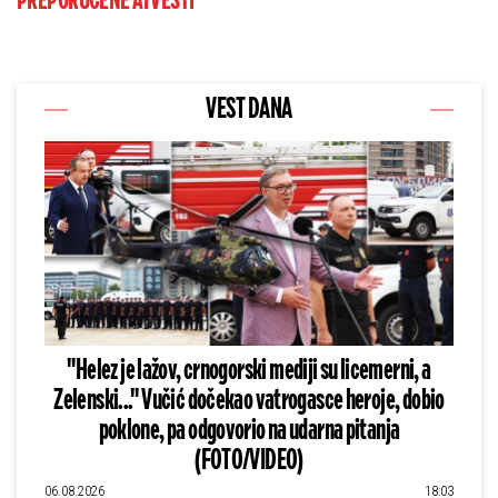
PREPORUČENE AI VESTI
VEST DANA
"Helez je lažov, crnogorski mediji su licemerni, a
Zelenski..." Vučić dočekao vatrogasce heroje, dobio
poklone, pa odgovorio na udarna pitanja
(FOTO/VIDEO)
06.08.2026
18:03