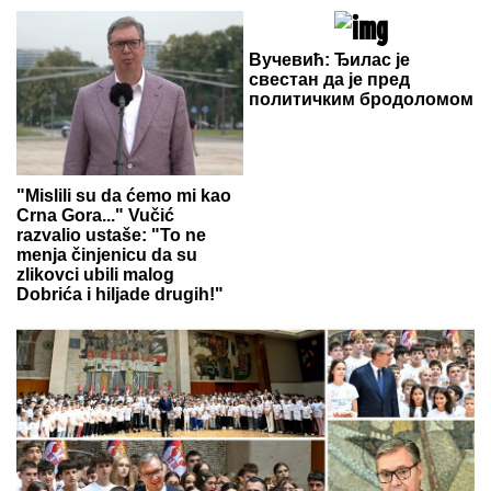
Вучевић: Ђилас је
свестан да је пред
политичким бродоломом
"Mislili su da ćemo mi kao
Crna Gora..." Vučić
razvalio ustaše: "To ne
menja činjenicu da su
zlikovci ubili malog
Dobrića i hiljade drugih!"