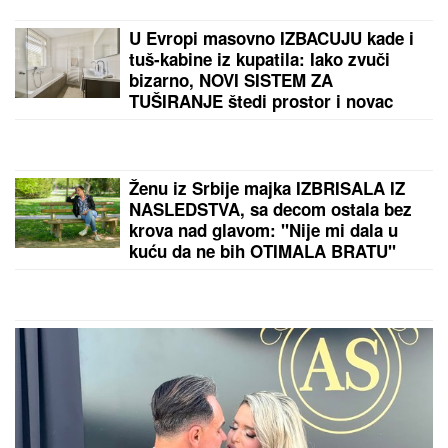
Izbacite ovih 8 stvari iz kuće i odmah ćete osetiti
olakšanje: Stručnjaci tvrde da vam kradu mir
by Aklamator
PREPORUKA ZA VAS