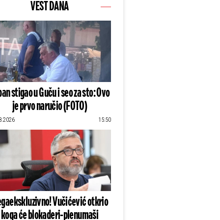
VEST DANA
an stigao u Guču i seo za sto: Ovo
je prvo naručio (FOTO)
8.2026
15:50
gaekskluzivno! Vučićević otkrio
koga će blokaderi-plenumaši