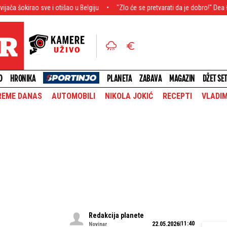
sve i otišao u Belgiju
"Zlo će se pretvarati da je dobro!" Dea Đurđević izn
O
HRONIKA
PLANETA
ZABAVA
MAGAZIN
DŽET SE
REME DANAS
AUTOMOBILI
NIKOLA JOKIĆ
RECEPTI
VLADIM
Redakcija planete
11:40
22.05.2026
Novinar