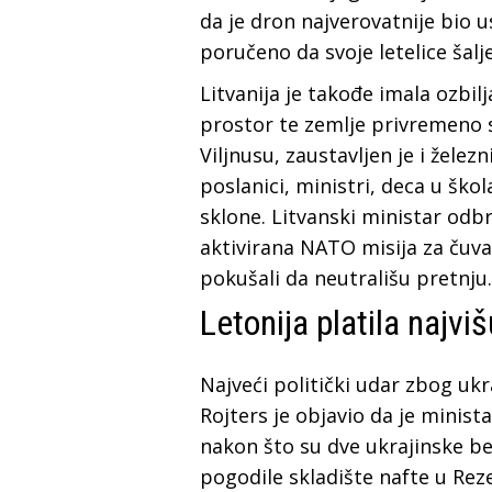
da je dron najverovatnije bio us
poručeno da svoje letelice šalje
Litvanija je takođe imala ozbi
prostor te zemlje privremeno 
Viljnusu, zaustavljen je i žele
poslanici, ministri, deca u ško
sklone. Litvanski ministar odb
aktivirana NATO misija za čuva
pokušali da neutrališu pretnju.
Letonija platila najvi
Najveći politički udar zbog ukr
Rojters je objavio da je mini
nakon što su dve ukrajinske bes
pogodile skladište nafte u Reze