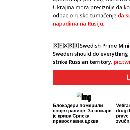
Ukrajina mora preciznije da ko
odbacio rusko tumačenje
da s
napadima na Rusiju.
🇸🇪⚔️🇷🇺 Swedish Prime Mini
Sweden should do everything p
strike Russian territory.
pic.t
Блокадери померили
Vetira
своје границе: За пожаре
drugi 
је крива Српска
prave 
православна црква
zvučna