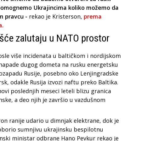
a pomognemo Ukrajincima koliko možemo da
m pravcu -
rekao je Kristerson,
prema
a.
ešće zalutaju u NATO prostor
osle više incidenata u baltičkom i nordijskom
a napade dugog dometa na rusku energetsku
erozapadu Rusije, posebno oko Lenjingradske
rsk, odakle Rusija izvozi naftu preko Baltika.
ovi poslednjih meseci leteli blizu granica
Finske, a deo njih je završio u vazdušnom
dron ranije udario u dimnjak elektrane, dok je
borio sumnjivu ukrajinsku bespilotnu
tonski ministar odbrane Hano Pevkur rekao je