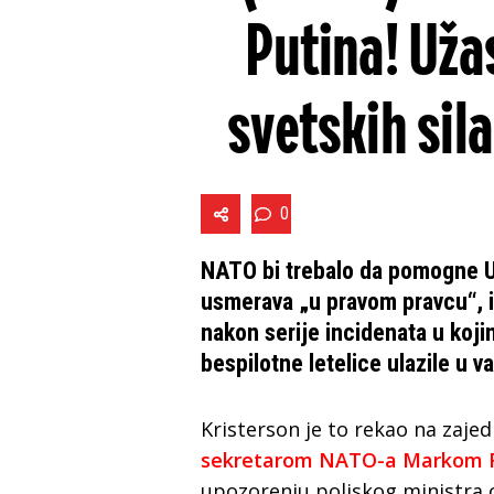
Putina! Uža
svetskih sila
0
NATO bi trebalo da pomogne U
usmerava „u pravom pravcu“, iz
nakon serije incidenata u koji
bespilotne letelice ulazile u v
Kristerson je to rekao na zajed
sekretarom NATO-a Markom
upozorenju poljskog ministra 