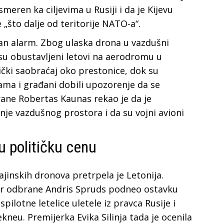
meren ka ciljevima u Rusiji i da je Kijevu
 „što dalje od teritorije NATO-a“.
ljan alarm. Zbog ulaska drona u vazdušni
su obustavljeni letovi na aerodromu u
znički saobraćaj oko prestonice, dok su
lama i građani dobili upozorenje da se
rane Robertas Kaunas rekao je da je
nje vazdušnog prostora i da su vojni avioni
šu političku cenu
ajinskih dronova pretrpela je Letonija.
star odbrane Andris Spruds podneo ostavku
pilotne letelice uletele iz pravca Rusije i
kneu. Premijerka Evika Silinja tada je ocenila