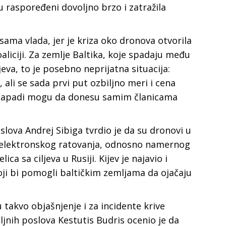
u raspoređeni dovoljno brzo i zatražila
 sama vlada, jer je kriza oko dronova otvorila
aliciji. Za zemlje Baltika, koje spadaju među
jeva, to je posebno neprijatna situacija:
 ali se sada prvi put ozbiljno meri i cena
ki napadi mogu da donesu samim članicama
slova Andrej Sibiga tvrdio je da su dronovi u
g elektronskog ratovanja, odnosno namernog
ca sa ciljeva u Rusiji. Kijev je najavio i
ji bi pomogli baltičkim zemljama da ojačaju
 takvo objašnjenje i za incidente krive
ljnih poslova Kestutis Budris ocenio je da