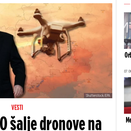
Orb
07.0
Shutterstock/EPA
VESTI
O šalje dronove na
Me