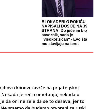
BLOKADERI O ĐOKIĆU
NAPISALI DOSIJE NA 39
STRANA: Do juče im bio
saveznik, sada je
''visokorizičan'' - Evo šta
mu stavljaju na teret
njihovi dronovi završe na prijateljskoj
ga. Nekada je reč o ometanju, nekada o
e da oni ne žele da se to dešava, jer to
h. Ne smemo da budemo otvoreni za ruski