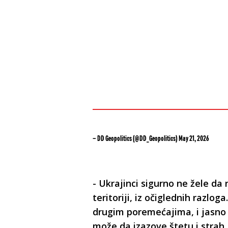
— DD Geopolitics (@DD_Geopolitics)
May 21, 2026
- Ukrajinci sigurno ne žele da 
teritoriji, iz očiglednih razlo
drugim poremećajima, i jasno j
može da izazove štetu i stra