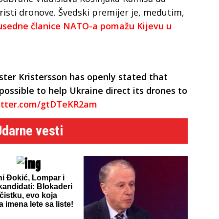
risti dronove. Švedski premijer je, međutim,
usedne članice NATO-a pomažu Kijevu u
ster Kristersson has openly stated that
ossible to help Ukraine direct its drones to
witter.com/gtDTeKR2am
Udarne vesti
ni Đokić, Lompar i
kandidati: Blokaderi
čistku, evo koja
 imena lete sa liste!