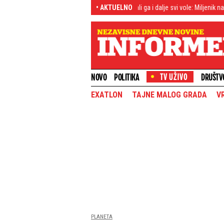
amfetamina
Napustio Humsku, ali ga i dalje svi vole: Miljenik navijača šokirao 
• AKTUELNO
NOVO
POLITIKA
DRUŠTV
EXATLON
TAJNE MALOG GRADA
V
PLANETA