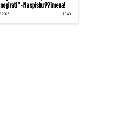
"nogirati" - Na spisku 99 imena!
8.2026
10:40