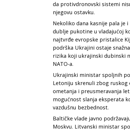
da protivdronovski sistemi nis
njegovu ostavku.
Nekoliko dana kasnije pala je i
dublje pukotine u vladajućoj ko
najtvrđe evropske pristalice Ki
podrška Ukrajini ostaje snažna,
rizika koji ukrajinski dubins
NATO-a.
Ukrajinski ministar spoljnih po
Letoniju skrenuli zbog rusko
ometanja i preusmeravanja leteli
mogućnost slanja eksperata ko
vazdušnu bezbednost.
Baltičke vlade javno podržavaju
Moskvu. Litvanski ministar spo