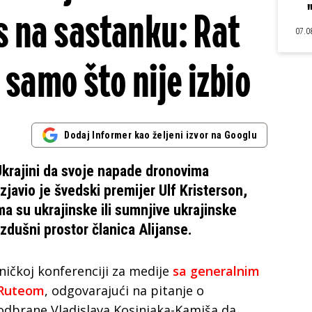
s na sastanku: Rat
07.0
 samo što nije izbio
Dodaj Informer kao željeni izvor na Googlu
krajini da svoje napade dronovima
javio je švedski premijer Ulf Kristerson,
ma su ukrajinske ili sumnjive ukrajinske
azdušni prostor članica Alijanse.
ničkoj konferenciji za medije
sa generalnim
 Ruteom
, odgovarajući na pitanje o
odbrane Vladislava Kosinjaka-Kamiša da