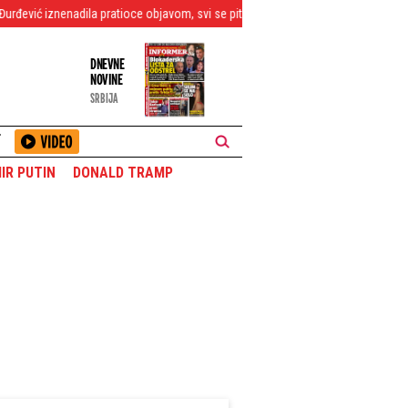
enadila pratioce objavom, svi se pitaju kome je upućeno
Ako Rusi krenu, ovo
DNEVNE
NOVINE
SRBIJA
T
IR PUTIN
DONALD TRAMP