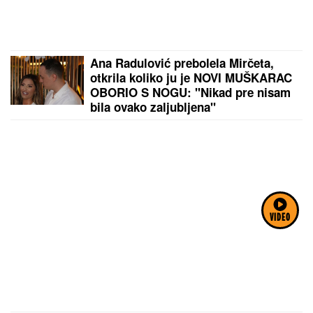
Ana Radulović prebolela Mirčeta,
otkrila koliko ju je NOVI MUŠKARAC
OBORIO S NOGU: "Nikad pre nisam
bila ovako zaljubljena"
VIDEO