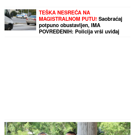
TEŠKA NESREĆA NA
MAGISTRALNOM PUTU!
Saobraćaj
potpuno obustavljen, IMA
POVREĐENIH: Policija vrši uviđaj
kod Stoca