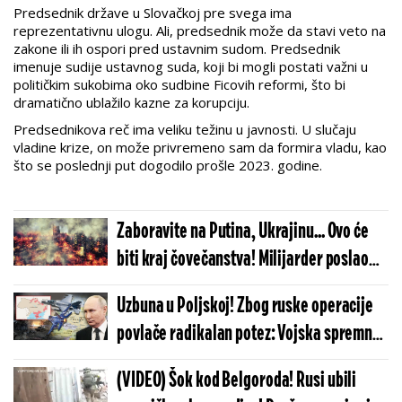
Predsednik države u Slovačkoj pre svega ima
reprezentativnu ulogu. Ali, predsednik može da stavi veto na
zakone ili ih ospori pred ustavnim sudom. Predsednik
imenuje sudije ustavnog suda, koji bi mogli postati važni u
političkim sukobima oko sudbine Ficovih reformi, što bi
dramatično ublažilo kazne za korupciju.
Predsednikova reč ima veliku težinu u javnosti. U slučaju
vladine krize, on može privremeno sam da formira vladu, kao
što se poslednji put dogodilo prošle 2023. godine.
Zaboravite na Putina, Ukrajinu... Ovo će
biti kraj čovečanstva! Milijarder poslao
najstrašnije upozorenje do sada!
Uzbuna u Poljskoj! Zbog ruske operacije
povlače radikalan potez: Vojska spremna
da dejstvuje!
(VIDEO) Šok kod Belgoroda! Rusi ubili