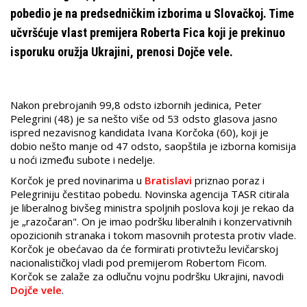
pobedio je na predsedničkim izborima u Slovačkoj. Time
učvršćuje vlast premijera Roberta Fica koji je prekinuo
isporuku oružja Ukrajini, prenosi Dojče vele.
Nakon prebrojanih 99,8 odsto izbornih jedinica, Peter
Pelegrini (48) je sa nešto više od 53 odsto glasova jasno
ispred nezavisnog kandidata Ivana Korčoka (60), koji je
dobio nešto manje od 47 odsto, saopštila je izborna komisija
u noći između subote i nedelje.
Korčok je pred novinarima u
Bratislavi
priznao poraz i
Pelegriniju čestitao pobedu. Novinska agencija TASR citirala
je liberalnog bivšeg ministra spoljnih poslova koji je rekao da
je „razočaran". On je imao podršku liberalnih i konzervativnih
opozicionih stranaka i tokom masovnih protesta protiv vlade.
Korčok je obećavao da će formirati protivtežu levičarskoj
nacionalističkoj vladi pod premijerom Robertom Ficom.
Korčok se zalaže za odlučnu vojnu podršku Ukrajini, navodi
Dojče vele
.