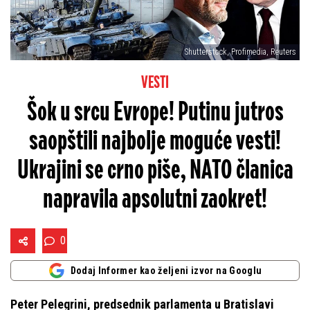
Shutterstock, Profimedia, Reuters
VESTI
Šok u srcu Evrope! Putinu jutros
saopštili najbolje moguće vesti!
Ukrajini se crno piše, NATO članica
napravila apsolutni zaokret!
0
Dodaj Informer kao željeni izvor na Googlu
Peter Pelegrini, predsednik parlamenta u Bratislavi