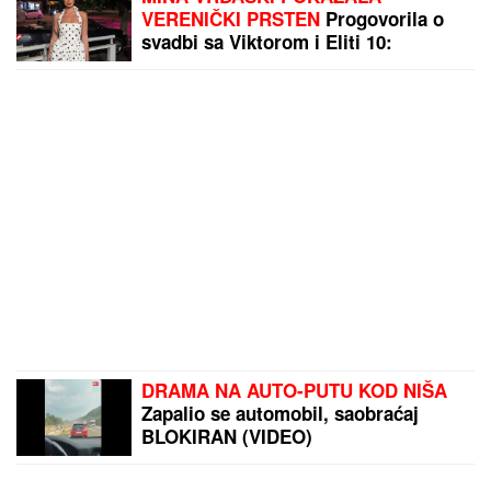
VERENIČKI PRSTEN
Progovorila o
svadbi sa Viktorom i Eliti 10:
"Tražimo stan, njegovi su me
prihvatili" (Video)
DRAMA NA AUTO-PUTU KOD NIŠA
Zapalio se automobil, saobraćaj
BLOKIRAN (VIDEO)