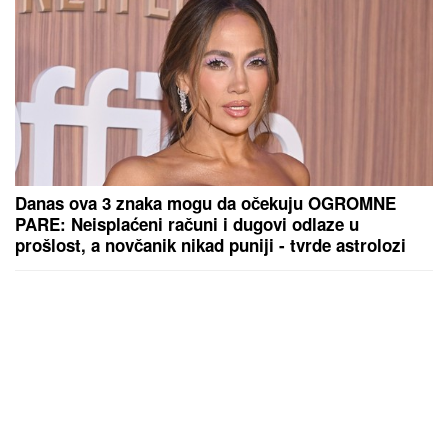
Danas ova 3 znaka mogu da očekuju OGROMNE
PARE: Neisplaćeni računi i dugovi odlaze u
prošlost, a novčanik nikad puniji - tvrde astrolozi