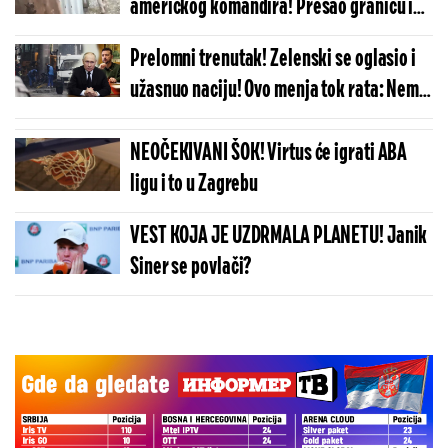
američkog komandira! Prešao granicu i
poveo napad na Rusiju, pa brutalno
Prelomni trenutak! Zelenski se oglasio i
likvidiran!
užasnuo naciju! Ovo menja tok rata: Nema
ih više...
NEOČEKIVANI ŠOK! Virtus će igrati ABA
ligu i to u Zagrebu
VEST KOJA JE UZDRMALA PLANETU! Janik
Siner se povlači?