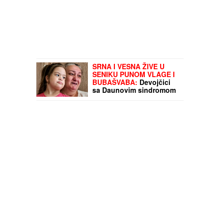
SRNA I VESNA ŽIVE U
SENIKU PUNOM VLAGE I
BUBAŠVABA:
Devojčici
sa Daunovim sindromom
i njenoj majci jedini dom
je objekat nedostojan
čoveka