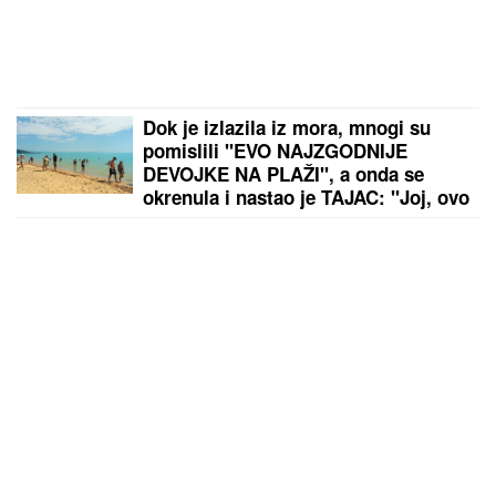
Dok je izlazila iz mora, mnogi su
pomislili "EVO NAJZGODNIJE
DEVOJKE NA PLAŽI", a onda se
okrenula i nastao je TAJAC: "Joj, ovo
izgleda kao žuljevi"