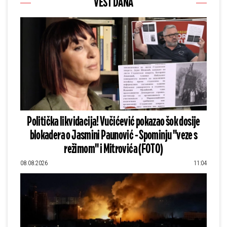
VEST DANA
Politička likvidacija! Vučićević pokazao šok dosije
blokadera o Jasmini Paunović - Spominju "veze s
režimom" i Mitrovića (FOTO)
08.08.2026
11:04