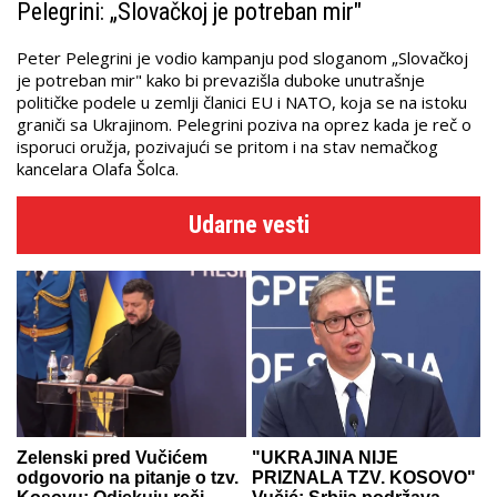
Pelegrini: „Slovačkoj je potreban mir"
Peter Pelegrini je vodio kampanju pod sloganom „Slovačkoj
je potreban mir" kako bi prevazišla duboke unutrašnje
političke podele u zemlji članici EU i NATO, koja se na istoku
graniči sa Ukrajinom. Pelegrini poziva na oprez kada je reč o
isporuci oružja, pozivajući se pritom i na stav nemačkog
kancelara Olafa Šolca.
Udarne vesti
Zelenski pred Vučićem
"UKRAJINA NIJE
odgovorio na pitanje o tzv.
PRIZNALA TZV. KOSOVO"