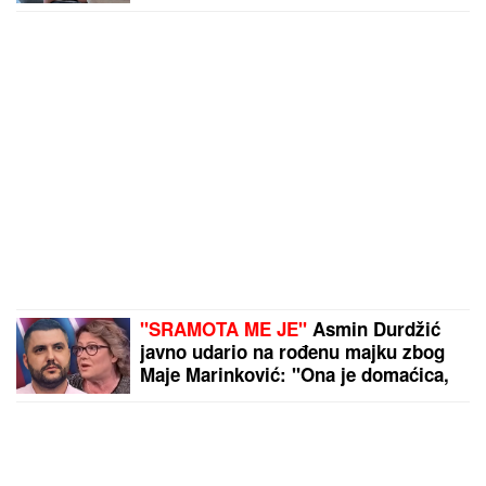
sunča: Oglasila se sa jahte, ovako se
baškare (FOTO)
"SRAMOTA ME JE"
Asmin Durdžić
javno udario na rođenu majku zbog
Maje Marinković: "Ona je domaćica,
ne snalazi se u ovom svetu i ne zna
da prestane"