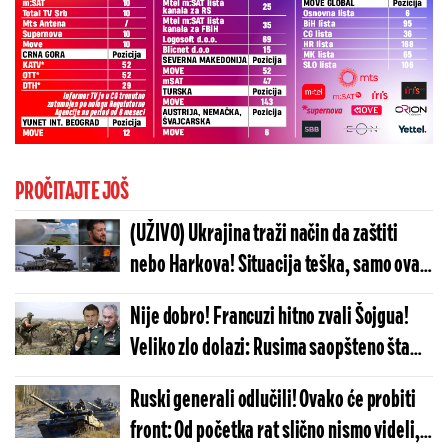
PROČITAJTE JOŠ
(UŽIVO) Ukrajina traži način da zaštiti
nebo Harkova! Situacija teška, samo ovaj
PVO može da pomogne
Nije dobro! Francuzi hitno zvali Šojgua!
Veliko zlo dolazi: Rusima saopšteno šta
moraju da urade, ako odbiju...
Ruski generali odlučili! Ovako će probiti
front: Od početka rat slično nismo videli,