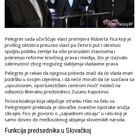
Foto: Tanjug/AP
Pelegrini sada učvršćuje vlast premijera Roberta Fica koji je
prošlog oktobra preuzeo vlast po četvrti put i okrenuo
spoljnu politiku zemlje ka više proruskim stavovima i
pokrenuo reforme krivičnog prava i medija, što je izazvalo
zabrinutost zbog mogućeg slabljenja vladavine prava.
Pelegrini je rekao da njegova pobeda znači da će vlada imati
podršku u svojim ciljevima, i da neće morati da se suočava sa
„opozicionim, oportunističkim centrom moći” misleći na
odlazeću liberalnu predsednicu Zuzanu Kaputovu.
Ficova koalicija koja uključuje stranku Hlas na čelu sa
Pelegrinijem prekinula je slovačke zvanične isporuke oružja
Ukrajini. Fico je govorio o „zapadnom uticaju" u ratu koji je
samo doveo do međusobnog ubijanja slovenskih naroda.
Funkcija predsednika u Slovačkoj