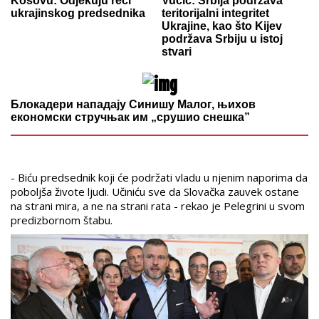
Kosovu: Odjekuju reči
Vučić: Srbija podržava
ukrajinskog predsednika
teritorijalni integritet
Ukrajine, kao što Kijev
podržava Srbiju u istoj
stvari
Блокадери нападају Синишу Малог, њихов
економски стручњак им „срушио снешка”
- Biću predsednik koji će podržati vladu u njenim naporima da
poboljša živote ljudi. Učiniću sve da Slovačka zauvek ostane
na strani mira, a ne na strani rata - rekao je Pelegrini u svom
predizbornom štabu.