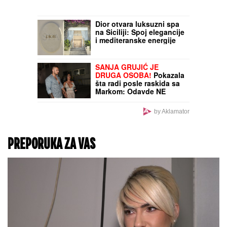
Dior otvara luksuzni spa
na Siciliji: Spoj elegancije
i mediteranske energije
SANJA GRUJIĆ JE
DRUGA OSOBA!
Pokazala
šta radi posle raskida sa
Markom: Odavde NE
IZLAZI, promene na njoj
bodu oči (FOTO)
by Aklamator
PREPORUKA ZA VAS