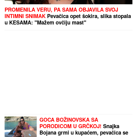
PROMENILA VERU, PA SAMA OBJAVILA SVOJ
INTIMNI SNIMAK
Pevačica opet šokira, slika stopala
u KESAMA: "Mažem ovčiju mast"
GOCA BOŽINOVSKA SA
PORODICOM U GRČKOJ!
Snajka
Bojana grmi u kupaćem, pevačica se