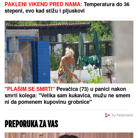
PAKLENI VIKEND PRED NAMA:
Temperatura do 36
stepeni, evo kad stižu i pljuskovi
"PLAŠIM SE SMRTI"
Pevačica (73) u panici nakon
smrti kolega: "Velika sam kukavica, mužu ne smem
ni da pomenem kupovinu grobnice"
by Aklamator
PREPORUKA ZA VAS