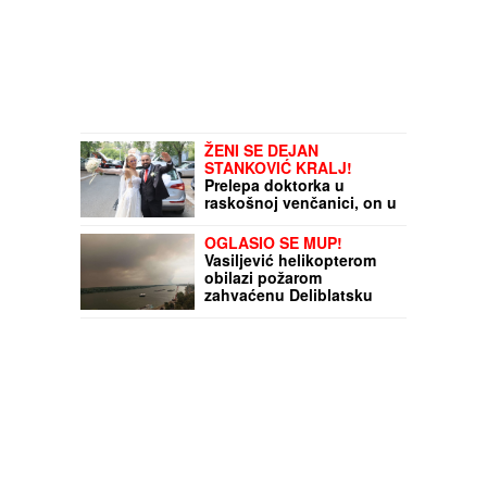
ŽENI SE DEJAN
STANKOVIĆ KRALJ!
Prelepa doktorka u
raskošnoj venčanici, on u
odelu sa crvenom
kravatom: Ne skidaju
OGLASIO SE MUP!
osmeh pred crkveno
Vasiljević helikopterom
venčanje
obilazi požarom
zahvaćenu Deliblatsku
peščaru: Policija ne
odustaje, MINUTI SU
PRESUDNI