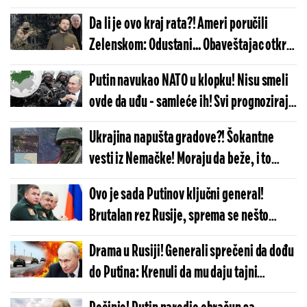
strah i panika se šire Ukrajinom!
Da li je ovo kraj rata?! Ameri poručili
Zelenskom: Odustani... Obaveštajac otkrio
šokantne detalje!
Putin navukao NATO u klopku! Nisu smeli
ovde da uđu - samleće ih! Svi prognoziraju
težak poraz Alijanse!
Ukrajina napušta gradove?! Šokantne
vesti iz Nemačke! Moraju da beže, i to
hitno: Putinove trupe ruše front!
Ovo je sada Putinov ključni general!
Brutalan rez Rusije, sprema se nešto
krupno u Ukrajini?
Drama u Rusiji! Generali sprečeni da dođu
do Putina: Krenuli da mu daju tajni
izveštaj, a onda - šok