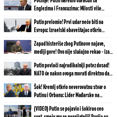
Počinje! Putin naredio obračun sa
Englezima i Francuzima: Milosti više
nema, Moskva ide do samog kraja
Putin prelomio! Prvi udar neće biti na
Evropu: Izraelski obaveštajac otkrio
neočekivanu metu po kojoj će Rusija
Zapad histeriše zbog Putinove najave,
raspaliti
mediji gore! Ovo nije slučajno rekao - iza
reči se se krije zloslutna poruka
Putin povlači najradikalniji potez dosad!
NATO će nakon ovoga morati direktno da
napadne Moskvu? Obaveštajac zatresao
Šok! Kremlj otkrio neverovatnu stvar o
planetu
Putinu i Orbanu: Lider Mađarske na
sastanku uradio nešto veoma
(VIDEO) Putin se pojavio i šokirao ceo
neočekivano