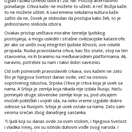
izgubi razliku između dobra i zla. Ne. Postoji alternativno
ponašanje. Crkva kaže: ne možete to učiniti. A reč Božija kaže:
to ne možete učiniti. A savremena sekularna kultura kaže:
zašto da ne, čovek je slobodan da postupa kako želi, to je
jednostavno sloboda izbora.
Ovakav pristup uništava moralne temelje ljudskog
postojanja, a mogu uslediti i strašne civilizacijske katastrofe.
Jer ako se uništi ovaj integritet ljudske ličnosti, sve odatle
propada. Ruska pravoslavna crkva, kao što znate, stoji na tim
stavovima, mi ih branimo na međunarodnim platformama. Ali,
naravno, potrebni su nam i takvi dobri saveznici.
Od svih pomesnih pravoslavnih crkava, ovo kažem ne zato
što je Njegova Svetost danas ovde, već na osnovu
sopstvenog iskustva, Srpska Crkva je crkva koja je uvek sa
nama. A Srbija je zemlja koja nikada nije izdala Rusiju. Neću
pominjati druge slovenske zemlje koje su, pod uticajem
moćnih političkih i vojnih sila, na neko vreme izgubile dobre
odnose sa Rusijom. Srbija je uvek ostala sa nama. Zato sam
veoma srećan zbog današnjeg sastanka.
Ti ljudi koji su danas ovde za ovim stolom, i Njegova Svetost
i vladika Irinej, oni su istinski duhovni vođe svog naroda. I