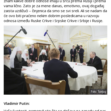
znam kakve dobre odnose imaju u srcu prema Rusiji i prema
vama lično. Zato je za mene danas, emotivno, ovaj događaj
zaista uzdižući – činjenica da smo se svi sreli. Ali se nadam da
će ovo biti praćeno nekim dobrim posledicama u razvoju
odnosa između Ruske Crkve i Srpske Crkve i Srbije i Rusije.
Foto: Tanjug
Vladimir Putin:
Vaša Svetosti, pomenuli ste šta se dešava na zapadu od nas.