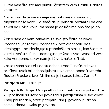
Hvala vam što ste nas primili i čestitam vam Pashu. Hristos
vaskrse!
Nadam se da je vaskrsenje naš put i naša stvarnost,
činjenica naše vere. To znači da je pobeda poznata i da ona
zavisi od Božje volje. Na nama je da učinimo ono što je do
nas.
Želeo sam da vam zahvalim za sve što činite na nivou
vrednosti. Jer temelj vrednosti – bez vrednosti, bez
ideologije – ne ideologije u psihološkom smislu, kao što ste
vi rekli, već u suštini – nemoguće je živeti. Sve zavisi od vere:
kako verujemo, takav nam je i život, naše reči itd.
Znate i sami ste rekli da su odnosi između naših crkava u
prošlosti uvek bili odnosi ljubavi i uzajamne pomoći između
Ruske i Srpske crkve. Mislim da je i danas tako… Zar ne?
Patrijarh Kiril:
Tako je.
Patrijarh Porfirije:
Moji prethodnici – patrijarsi srpske crkve
– u prošlosti su uvek bili povezani s patrijarsima ruske crkve.
I moj prethodnik, Sveti patrijarh Irinej, govorio je: treba
nama Srbima… Kako je govorio?