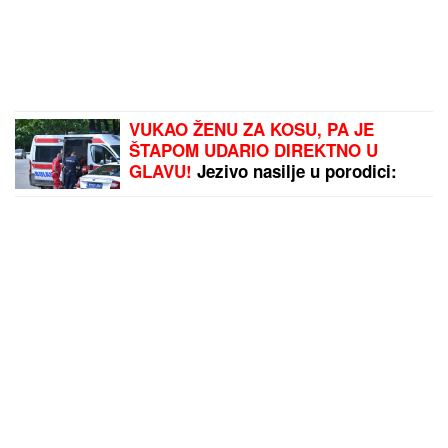
VUKAO ŽENU ZA KOSU, PA JE
ŠTAPOM UDARIO DIREKTNO U
GLAVU!
Jezivo nasilje u porodici:
Istrčala na ulicu u panici, nasilnik je
stigao, prolaznici sprečili katastrofu