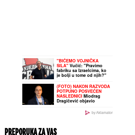
"BIĆEMO VOJNIČKA
SILA"
Vučić: "Pravimo
fabriku sa Izraelcima, ko
je bolji u tome od njih?"
(FOTO) NAKON RAZVODA
POTPUNO POSVEĆEN
NASLEDNICI
Miodrag
Dragičević objavio
fotografiju ćerke, Vasilija
je mamina slika i prilika
by Aklamator
PREPORUKA ZA VAS