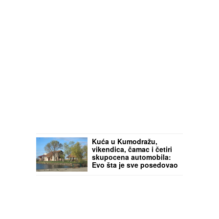
Kuća u Kumodražu,
vikendica, čamac i četiri
skupocena automobila:
Evo šta je sve posedovao
naš glumac, ćerka tvrdi
da je PREVARENA ZA
NASLEDSTVO