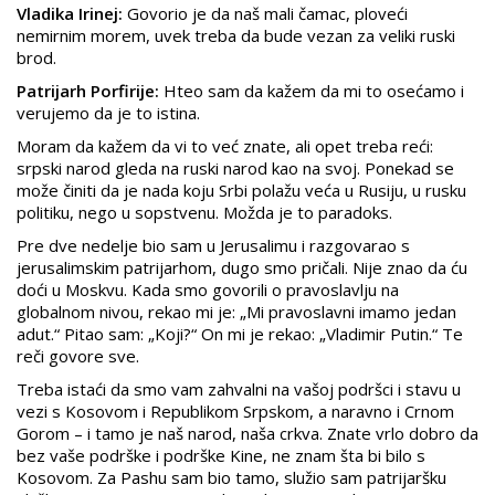
Vladika Irinej:
Govorio je da naš mali čamac, ploveći
nemirnim morem, uvek treba da bude vezan za veliki ruski
brod.
Patrijarh Porfirije:
Hteo sam da kažem da mi to osećamo i
verujemo da je to istina.
Moram da kažem da vi to već znate, ali opet treba reći:
srpski narod gleda na ruski narod kao na svoj. Ponekad se
može činiti da je nada koju Srbi polažu veća u Rusiju, u rusku
politiku, nego u sopstvenu. Možda je to paradoks.
Pre dve nedelje bio sam u Jerusalimu i razgovarao s
jerusalimskim patrijarhom, dugo smo pričali. Nije znao da ću
doći u Moskvu. Kada smo govorili o pravoslavlju na
globalnom nivou, rekao mi je: „Mi pravoslavni imamo jedan
adut.“ Pitao sam: „Koji?“ On mi je rekao: „Vladimir Putin.“ Te
reči govore sve.
Treba istaći da smo vam zahvalni na vašoj podršci i stavu u
vezi s Kosovom i Republikom Srpskom, a naravno i Crnom
Gorom – i tamo je naš narod, naša crkva. Znate vrlo dobro da
bez vaše podrške i podrške Kine, ne znam šta bi bilo s
Kosovom. Za Pashu sam bio tamo, služio sam patrijaršku