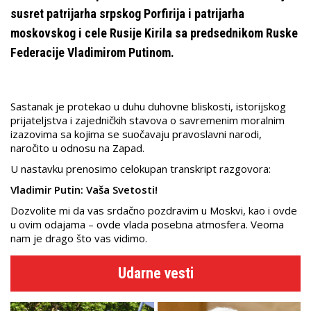
susret patrijarha srpskog Porfirija i patrijarha
moskovskog i cele Rusije Kirila sa predsednikom Ruske
Federacije Vladimirom Putinom.
Sastanak je protekao u duhu duhovne bliskosti, istorijskog
prijateljstva i zajedničkih stavova o savremenim moralnim
izazovima sa kojima se suočavaju pravoslavni narodi,
naročito u odnosu na Zapad.
U nastavku prenosimo celokupan transkript razgovora:
Vladimir Putin: Vaša Svetosti!
Dozvolite mi da vas srdačno pozdravim u Moskvi, kao i ovde
u ovim odajama – ovde vlada posebna atmosfera. Veoma
nam je drago što vas vidimo.
Udarne vesti