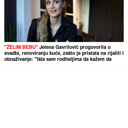
"ŽELIM BEBU"
Jelena Gavrilović progovorila o
svadbi, renoviranju kuće, zašto je pristala na rijaliti i
obnaživanje: "Išla sam roditeljima da kažem da
odustajem"