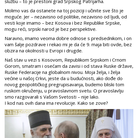
službu – to je prestoni grad Srpskog Patrijarha.
Molimo vas da ostanete na toj poziciji i učinite sve što je
moguće. Jer – nezavisno od politike, nezavisno od ljudi, od
vesti koje imamo – bez Kosova i bez Republike Srpske,
mogu reći, srpski narod je bez perspektive.
Naravno, imamo veoma dobre odnose s predsednikom, i on
vam šalje pozdrave i rekao mi je da će 9. maja biti ovde, bez
obzira na okolnosti u Evropi i drugde.
Naš stav u vezi s Kosovom, Republikom Srpskom i Crnom
Gorom, smatram i osećam da zavisi i od stava Ruske države,
Ruske Federacije na globalnom nivou. Moja želja, i želja
većine u našoj Crkvi, jeste da u budućnosti, ako dođe do
novog geopolitičkog pregrupisavanja, budemo bliski tom
ruskom okruženju, u pravoslavnom svetu. O pravoslavlju
smo razgovarali s Vašom Svetosti – nije lako.
I kod nas ovih dana ima revolucije. Kako se zove?