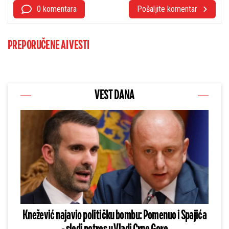
0 komentara
Pošaljite komentar
PREPORUČENE AI VESTI
VEST DANA
Knežević najavio političku bombu: Pomenuo i Spajića