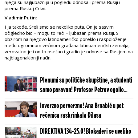
njega su najljubaznija u pogledu odnosa i prema Rusiji i
prema Ruskoj Crkvi.
Vladimir Putin:
I ja takođe. Sreli smo se nekoliko puta. On je sasvim
očigledno bio – mogu to reći – ljubazan prema Rusiji. S
obzirom na njegovo latinoameričko poreklo i raspoloženje
među ogromnom većinom građana latinoameričkih zemalja,
verovatno je i on to osećao i gradio je odnose sa Rusijom na
najblagonakloniji način.
Plenumi su političke skupštine, a studenti
samo paravan! Profesor Petrov ogolio
ekstremiste
Inverzno perverzno! Ana Brnabić u pet
rečenica raskrinkala Đilasa
DIREKTIVA 134-25.0! Blokaderi se uveliko