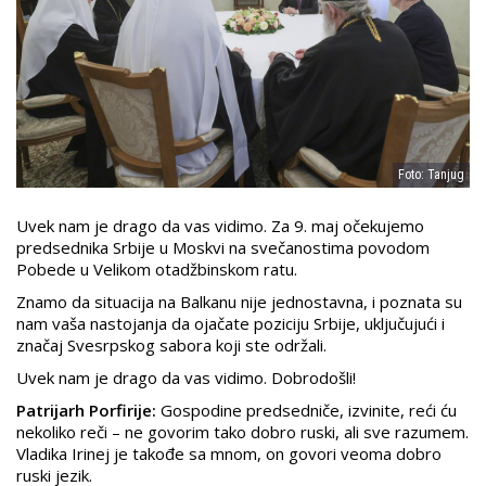
Foto: Tanjug
Uvek nam je drago da vas vidimo. Za 9. maj očekujemo
predsednika Srbije u Moskvi na svečanostima povodom
Pobede u Velikom otadžbinskom ratu.
Znamo da situacija na Balkanu nije jednostavna, i poznata su
nam vaša nastojanja da ojačate poziciju Srbije, uključujući i
značaj Svesrpskog sabora koji ste održali.
Uvek nam je drago da vas vidimo. Dobrodošli!
Patrijarh Porfirije:
Gospodine predsedniče, izvinite, reći ću
nekoliko reči – ne govorim tako dobro ruski, ali sve razumem.
Vladika Irinej je takođe sa mnom, on govori veoma dobro
ruski jezik.