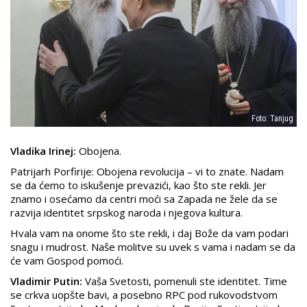
Foto: Tanjug
Vladika Irinej:
Obojena.
Patrijarh Porfirije: Obojena revolucija – vi to znate. Nadam
se da ćemo to iskušenje prevazići, kao što ste rekli. Jer
znamo i osećamo da centri moći sa Zapada ne žele da se
razvija identitet srpskog naroda i njegova kultura.
Hvala vam na onome što ste rekli, i daj Bože da vam podari
snagu i mudrost. Naše molitve su uvek s vama i nadam se da
će vam Gospod pomoći.
Vladimir Putin:
Vaša Svetosti, pomenuli ste identitet. Time
se crkva uopšte bavi, a posebno RPC pod rukovodstvom