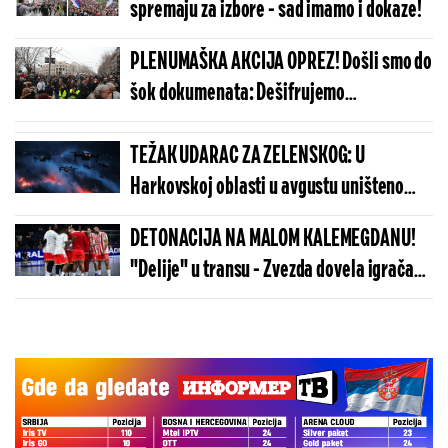
spremaju za izbore - sad imamo i dokaze!
PLENUMAŠKA AKCIJA OPREZ! Došli smo do
šok dokumenata: Dešifrujemo
blokaderske tajne šifre!
TEŽAK UDARAC ZA ZELENSKOG: U
Harkovskoj oblasti u avgustu uništeno
više od 100 „baba jaga“
DETONACIJA NA MALOM KALEMEGDANU!
"Delije" u transu - Zvezda dovela igrača
Real Madrida!