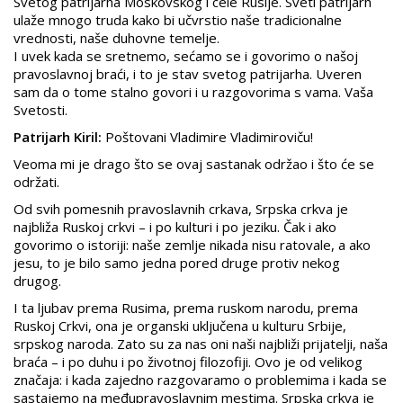
Svetog patrijarha Moskovskog i cele Rusije. Sveti patrijarh
ulaže mnogo truda kako bi učvrstio naše tradicionalne
vrednosti, naše duhovne temelje.
I uvek kada se sretnemo, sećamo se i govorimo o našoj
pravoslavnoj braći, i to je stav svetog patrijarha. Uveren
sam da o tome stalno govori i u razgovorima s vama. Vaša
Svetosti.
Patrijarh Kiril:
Poštovani Vladimire Vladimiroviču!
Veoma mi je drago što se ovaj sastanak održao i što će se
održati.
Od svih pomesnih pravoslavnih crkava, Srpska crkva je
najbliža Ruskoj crkvi – i po kulturi i po jeziku. Čak i ako
govorimo o istoriji: naše zemlje nikada nisu ratovale, a ako
jesu, to je bilo samo jedna pored druge protiv nekog
drugog.
I ta ljubav prema Rusima, prema ruskom narodu, prema
Ruskoj Crkvi, ona je organski uključena u kulturu Srbije,
srpskog naroda. Zato su za nas oni naši najbliži prijatelji, naša
braća – i po duhu i po životnoj filozofiji. Ovo je od velikog
značaja: i kada zajedno razgovaramo o problemima i kada se
sastajemo na međupravoslavnim mestima. Srpska crkva je