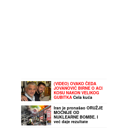
(VIDEO) OVAKO ČEDA
JOVANOVIĆ BIRNE O ACI
KOSU NAKON VELIKOG
GUBITKA
Cela kuća
miriše na njegova
omiljena jela: "On živi od
Iran je pronašao ORUŽJE
ljubavi"
MOĆNIJE OD
NUKLEARNE BOMBE. I
već daje rezultate