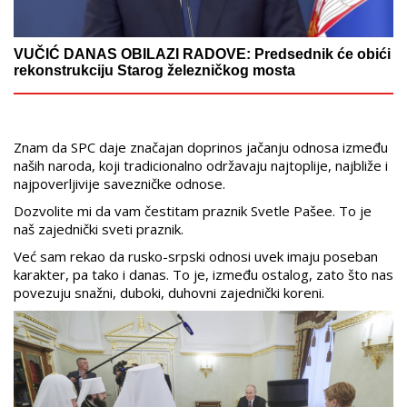
VUČIĆ DANAS OBILAZI RADOVE: Predsednik će obići
rekonstrukciju Starog železničkog mosta
Znam da SPC daje značajan doprinos jačanju odnosa između
naših naroda, koji tradicionalno održavaju najtoplije, najbliže i
najpoverljivije savezničke odnose.
Dozvolite mi da vam čestitam praznik Svetle Pašee. To je
naš zajednički sveti praznik.
Već sam rekao da rusko-srpski odnosi uvek imaju poseban
karakter, pa tako i danas. To je, između ostalog, zato što nas
povezuju snažni, duboki, duhovni zajednički koreni.