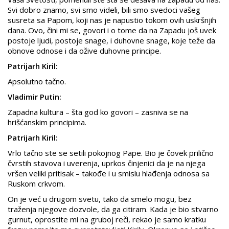
Svi dobro znamo, svi smo videli, bili smo svedoci vašeg
susreta sa Papom, koji nas je napustio tokom ovih uskršnjih
dana. Ovo, čini mi se, govori i o tome da na Zapadu još uvek
postoje ljudi, postoje snage, i duhovne snage, koje teže da
obnove odnose i da ožive duhovne principe.
Patrijarh Kiril:
Apsolutno tačno.
Vladimir Putin:
Zapadna kultura – šta god ko govori – zasniva se na
hrišćanskim principima.
Patrijarh Kiril:
Vrlo tačno ste se setili pokojnog Pape. Bio je čovek prilično
čvrstih stavova i uverenja, uprkos činjenici da je na njega
vršen veliki pritisak – takođe i u smislu hlađenja odnosa sa
Ruskom crkvom.
On je već u drugom svetu, tako da smelo mogu, bez
traženja njegove dozvole, da ga citiram. Kada je bio stvarno
gurnut, oprostite mi na gruboj reči, rekao je samo kratku