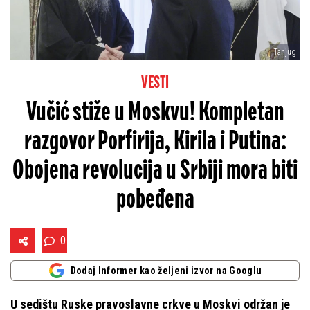
Tanjug
VESTI
Vučić stiže u Moskvu! Kompletan
razgovor Porfirija, Kirila i Putina:
Obojena revolucija u Srbiji mora biti
pobeđena
0
Dodaj Informer kao željeni izvor na Googlu
U sedištu Ruske pravoslavne crkve u Moskvi održan je