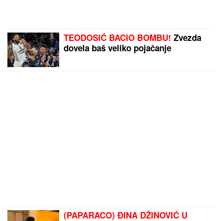
TEODOSIĆ BACIO BOMBU!
Zvezda
dovela baš veliko pojačanje
(PAPARACO) ĐINA DŽINOVIĆ U