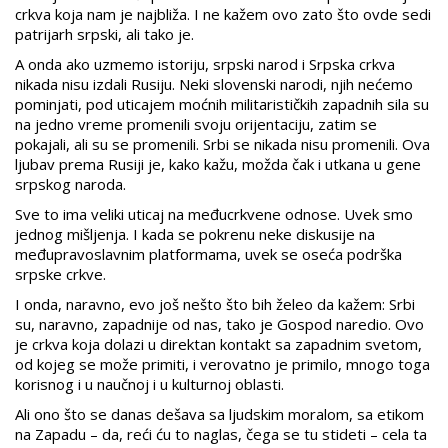
crkva koja nam je najbliža. I ne kažem ovo zato što ovde sedi
patrijarh srpski, ali tako je.
A onda ako uzmemo istoriju, srpski narod i Srpska crkva
nikada nisu izdali Rusiju. Neki slovenski narodi, njih nećemo
pominjati, pod uticajem moćnih militarističkih zapadnih sila su
na jedno vreme promenili svoju orijentaciju, zatim se
pokajali, ali su se promenili. Srbi se nikada nisu promenili. Ova
ljubav prema Rusiji je, kako kažu, možda čak i utkana u gene
srpskog naroda.
Sve to ima veliki uticaj na međucrkvene odnose. Uvek smo
jednog mišljenja. I kada se pokrenu neke diskusije na
međupravoslavnim platformama, uvek se oseća podrška
srpske crkve.
I onda, naravno, evo još nešto što bih želeo da kažem: Srbi
su, naravno, zapadnije od nas, tako je Gospod naredio. Ovo
je crkva koja dolazi u direktan kontakt sa zapadnim svetom,
od kojeg se može primiti, i verovatno je primilo, mnogo toga
korisnog i u naučnoj i u kulturnoj oblasti.
Ali ono što se danas dešava sa ljudskim moralom, sa etikom
na Zapadu – da, reći ću to naglas, čega se tu stideti – cela ta