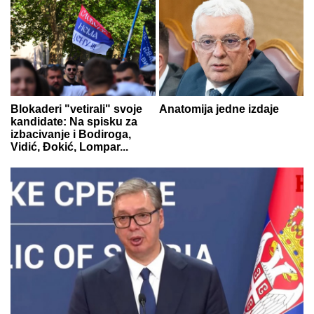
Blokaderi "vetirali" svoje
Anatomija jedne izdaje
kandidate: Na spisku za
izbacivanje i Bodiroga,
Vidić, Đokić, Lompar...