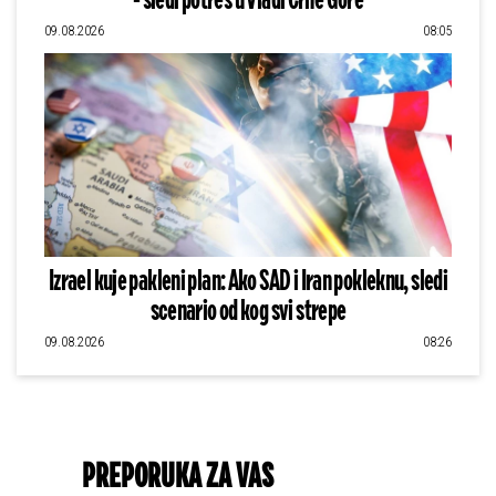
- sledi potres u Vladi Crne Gore
09.08.2026
08:05
Izrael kuje pakleni plan: Ako SAD i Iran pokleknu, sledi
scenario od kog svi strepe
09.08.2026
08:26
PREPORUKA ZA VAS