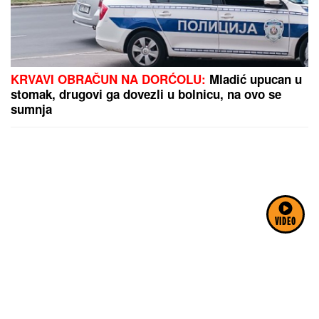
KRVAVI OBRAČUN NA DORĆOLU:
Mladić upucan u
stomak, drugovi ga dovezli u bolnicu, na ovo se
sumnja
VIDEO