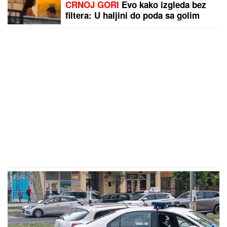
CRNOJ GORI
Evo kako izgleda bez
filtera: U haljini do poda sa golim
leđima, mnogi je nisu prepoznali