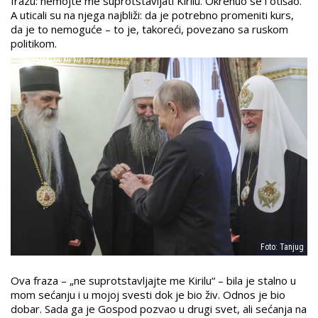
frazu: nemojte me suprotstavljati Kirilu. Okrenuo se i otišao.
A uticali su na njega najbliži: da je potrebno promeniti kurs,
da je to nemoguće – to je, takoreći, povezano sa ruskom
politikom.
Foto: Tanjug
Ova fraza – „ne suprotstavljajte me Kirilu“ – bila je stalno u
mom sećanju i u mojoj svesti dok je bio živ. Odnos je bio
dobar. Sada ga je Gospod pozvao u drugi svet, ali sećanja na