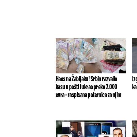
Haos na Žabljaku! Srbin razvalio
Iz
kasu u pošti i ukrao preko 2.000
ka
evra - raspisana poternica za njim