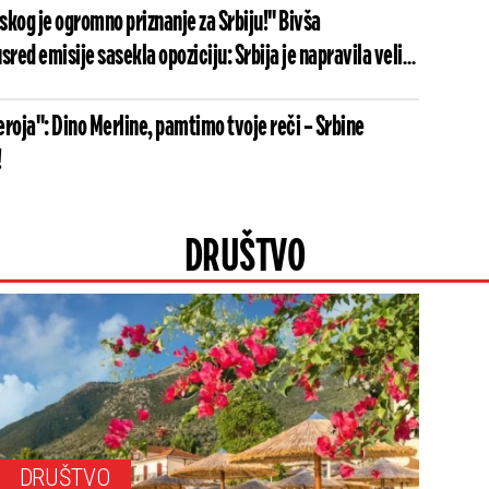
kog je ogromno priznanje za Srbiju!" Bivša
ed emisije sasekla opoziciju: Srbija je napravila veliki
korak (FOTO)
roja": Dino Merline, pamtimo tvoje reči – Srbine
!
DRUŠTVO
DRUŠTVO