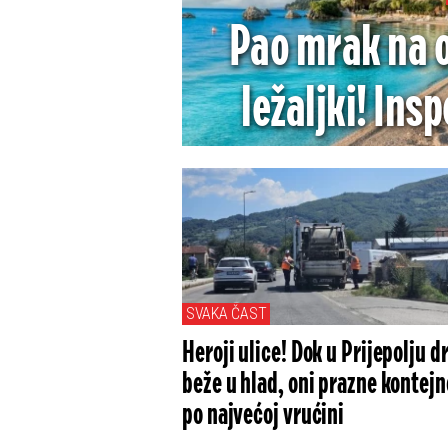
Pao mrak na o
ležaljki! Insp
padaju ast
omiljenim sr
SVAKA ČAST
Heroji ulice! Dok u Prijepolju d
beže u hlad, oni prazne kontejn
po najvećoj vrućini