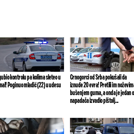
gubio kontrolu pa kolima sleteo u
Crnogorci od Srba pokušali da
nal! Poginuo mladić (22) u udesu
iznude 20 evra! Pretili im noževim
bušenjem guma, a onda je jedan 
napadača izvadio pištolj...