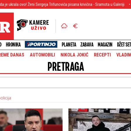
ni Sergeja Trifunovića pisana krivična - Sramota u Galeriji
Spektakl u stud
O
HRONIKA
PLANETA
ZABAVA
MAGAZIN
DŽET SE
REME DANAS
AUTOMOBILI
NIKOLA JOKIĆ
RECEPTI
VLADIM
PRETRAGA
licija