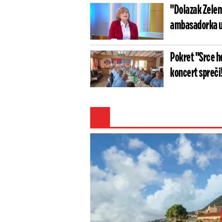
"Dolazak Zelens
ambasadorka usr
diplomatski is
Pokret "Srce he
koncert spreči