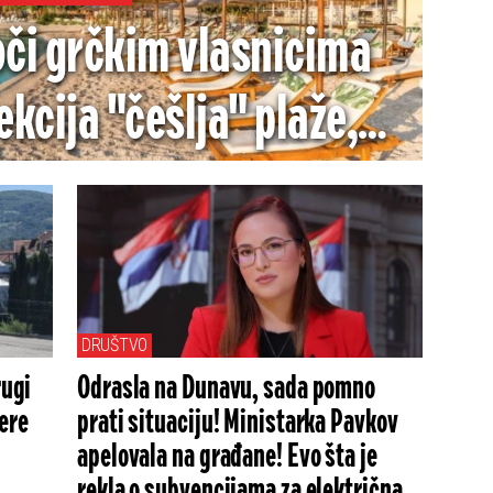
či grčkim vlasnicima
ekcija "češlja" plaže,
ronomske kazne na
pskim letovalištima!
DRUŠTVO
rugi
Odrasla na Dunavu, sada pomno
ere
prati situaciju! Ministarka Pavkov
apelovala na građane! Evo šta je
rekla o subvencijama za električna