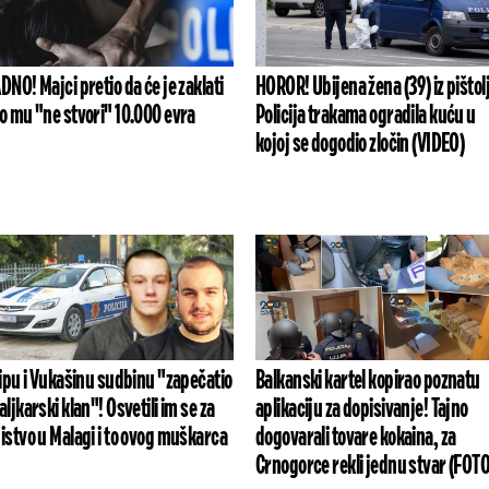
DNO! Majci pretio da će je zaklati
HOROR! Ubijena žena (39) iz pištol
o mu "ne stvori" 10.000 evra
Policija trakama ogradila kuću u
kojoj se dogodio zločin (VIDEO)
lipu i Vukašinu sudbinu "zapečatio
Balkanski kartel kopirao poznatu
aljkarski klan"! Osvetili im se za
aplikaciju za dopisivanje! Tajno
istvo u Malagi i to ovog muškarca
dogovarali tovare kokaina, za
Crnogorce rekli jednu stvar (FOTO