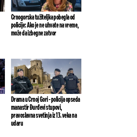
Crnogorska tužiteljka pobegla od
policije: Ako je ne uhvate na vreme,
može da izbegne zatvor
Drama u Crnoj Gori - policija opseda
manastir Đurđevi stupovi,
pravoslavna svetinja iz 13. veka na
udaru