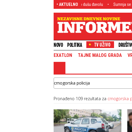
a: Kako je Đani Infantino prodao dušu đavolu
• AKTUELNO
Sumnja se da je ukrala ovo! Že
NOVO
POLITIKA
DRUŠTV
EXATLON
TAJNE MALOG GRADA
V
Pronađeno 109 rezultata za
crnogorska po