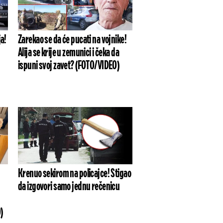
ja!
Zarekao se da će pucati na vojnike!
Alija se krije u zemunici i čeka da
ispuni svoj zavet? (FOTO/VIDEO)
Krenuo sekirom na policajce! Stigao
da izgovori samo jednu rečenicu
)