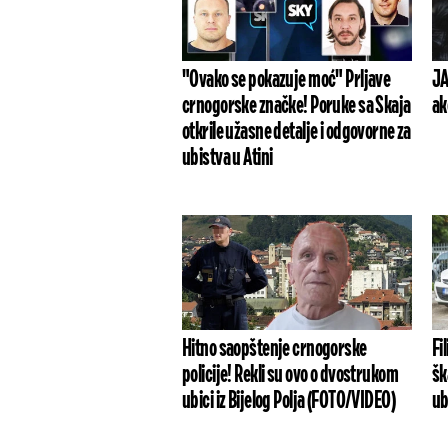
"Ovako se pokazuje moć" Prljave
JA
crnogorske značke! Poruke sa Skaja
ak
otkrile užasne detalje i odgovorne za
ubistva u Atini
Hitno saopštenje crnogorske
Fi
policije! Rekli su ovo o dvostrukom
šk
ubici iz Bijelog Polja (FOTO/VIDEO)
ub