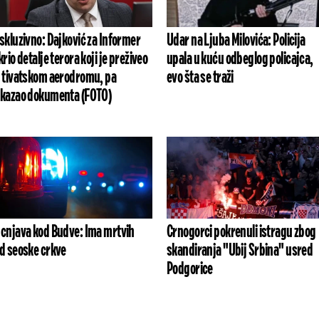
skluzivno: Dajković za Informer
Udar na Ljuba Milovića: Policija
krio detalje terora koji je preživeo
upala u kuću odbeglog policajca,
 tivatskom aerodromu, pa
evo šta se traži
kazao dokumenta (FOTO)
cnjava kod Budve: Ima mrtvih
Crnogorci pokrenuli istragu zbog
d seoske crkve
skandiranja "Ubij Srbina" usred
Podgorice