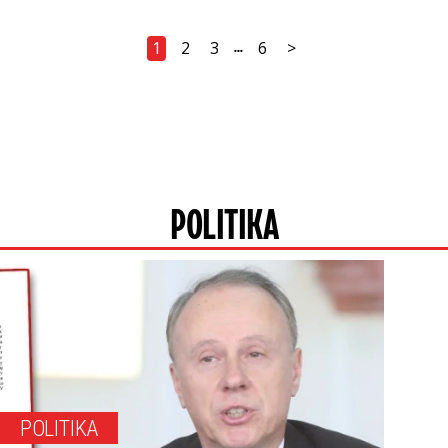
1
2
3
6
>
...
POLITIKA
POLITIKA