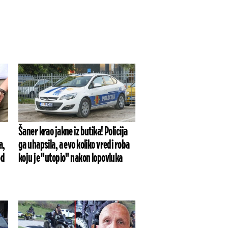
Šaner krao jakne iz butika! Policija
a,
ga uhapsila, a evo koliko vredi roba
od
koju je "utopio" nakon lopovluka