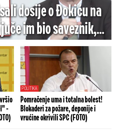
sali dosije o Đokiću na
 juče im bio saveznik,
okorizičan'' - Ovo mu
jaju na teret
POLITIKA
vršio
Pomračenje uma i totalna bolest!
l" -
Blokaderi za požare, deponije i
FOTO)
vrućine okrivili SPC (FOTO)