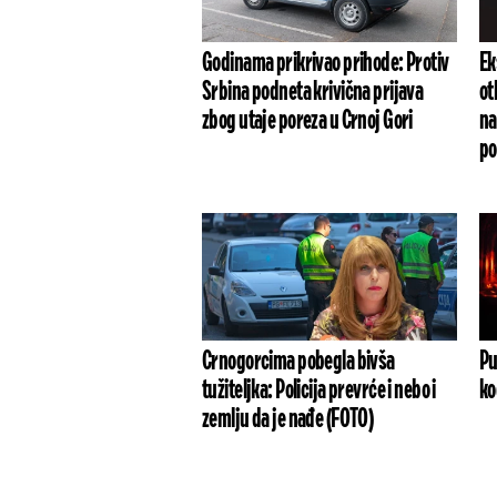
Godinama prikrivao prihode: Protiv
Ek
Srbina podneta krivična prijava
ot
zbog utaje poreza u Crnoj Gori
na
po
Crnogorcima pobegla bivša
Pu
tužiteljka: Policija prevrće i nebo i
ko
zemlju da je nađe (FOTO)