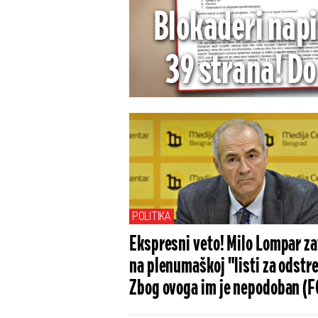
Blokaderi napi
39 strana! Do
sada je ''vis
stavl
POLITIKA
Ekspresni veto! Milo Lompar za
na plenumaškoj "listi za odstre
Zbog ovoga im je nepodoban (