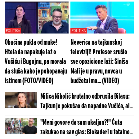
Zagorka Dolovac - Ovaj dokument sve
dokazuje (FOTO)
POLITIKA
POLITIKA
Obućina pukla od muke!
Neverica na tajkunskoj
Htela da napakuje laž o
televiziji! Profesor srušio
Vučiću i Bugojnu, pa morala
sve opozicione laži: Siniša
da sluša kako je pokopavaju
Mali je u pravu, novca u
istinom (FOTO/VIDEO)
budžetu ima... (VIDEO)
Milica Nikolić brutalno odbrusila Đilasu:
Tajkun je pokušao da napadne Vučića, ali
je po ko zna koji put uhvaćen u laži
"Meni govore da sam ukaljan?!" Ćuta
zakukao na sav glas: Blokaderi u totalnom