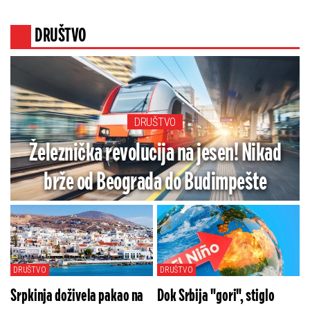
raspadu (VIDEO)
DRUŠTVO
DRUŠTVO
Železnička revolucija na jesen! Nikad
brže od Beograda do Budimpešte
DRUŠTVO
DRUŠTVO
Srpkinja doživela pakao na
Dok Srbija "gori", stiglo