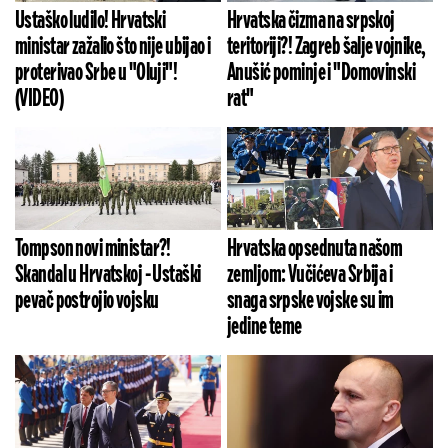
Ustaško ludilo! Hrvatski
Hrvatska čizma na srpskoj
ministar zažalio što nije ubijao i
teritoriji?! Zagreb šalje vojnike,
proterivao Srbe u "Oluji"!
Anušić pominje i "Domovinski
(VIDEO)
rat"
Tompson novi ministar?!
Hrvatska opsednuta našom
Skandal u Hrvatskoj - Ustaški
zemljom: Vučićeva Srbija i
pevač postrojio vojsku
snaga srpske vojske su im
jedine teme