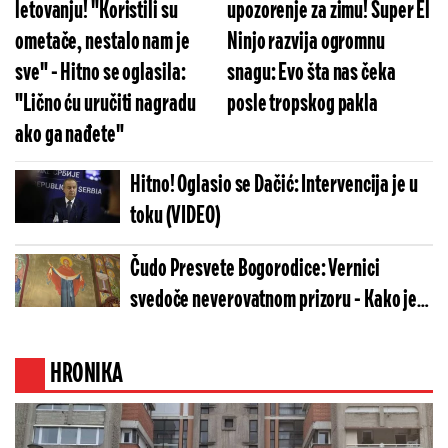
letovanju! "Koristili su
upozorenje za zimu! Super El
ometače, nestalo nam je
Ninjo razvija ogromnu
sve" - Hitno se oglasila:
snagu: Evo šta nas čeka
"Lično ću uručiti nagradu
posle tropskog pakla
ako ga nađete"
Hitno! Oglasio se Dačić: Intervencija je u
toku (VIDEO)
Čudo Presvete Bogorodice: Vernici
svedoče neverovatnom prizoru - Kako je
ovo moguće? (FOTO)
HRONIKA