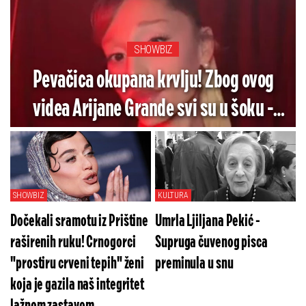
SHOWBIZ
Pevačica okupana krvlju! Zbog ovog
videa Arijane Grande svi su u šoku -
Pogledajte koliko je jezivo (VIDEO)
SHOWBIZ
KULTURA
Dočekali sramotu iz Prištine
Umrla Ljiljana Pekić -
raširenih ruku! Crnogorci
Supruga čuvenog pisca
"prostiru crveni tepih" ženi
preminula u snu
koja je gazila naš integritet