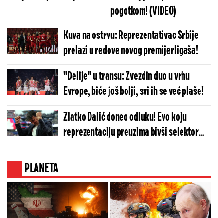
pogotkom! (VIDEO)
Kuva na ostrvu: Reprezentativac Srbije
prelazi u redove novog premijerligaša!
"Delije" u transu: Zvezdin duo u vrhu
Evrope, biće još bolji, svi ih se već plaše!
Zlatko Dalić doneo odluku! Evo koju
reprezentaciju preuzima bivši selektor
Hrvatske
PLANETA