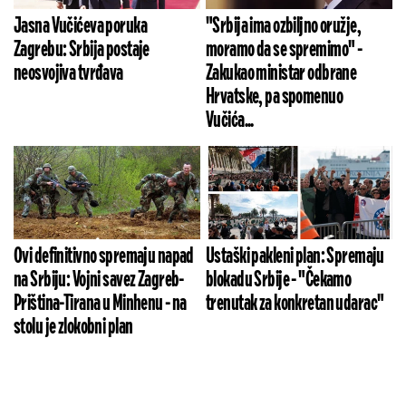
Jasna Vučićeva poruka
"Srbija ima ozbiljno oružje,
Zagrebu: Srbija postaje
moramo da se spremimo" -
neosvojiva tvrđava
Zakukao ministar odbrane
Hrvatske, pa spomenuo
Vučića...
Ovi definitivno spremaju napad
Ustaški pakleni plan: Spremaju
na Srbiju: Vojni savez Zagreb-
blokadu Srbije - "Čekamo
Priština-Tirana u Minhenu - na
trenutak za konkretan udarac"
stolu je zlokobni plan