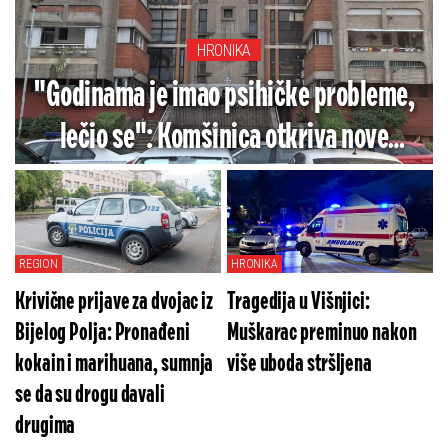
HRONIKA
"Godinama je imao psihičke probleme,
lečio se": Komšinica otkriva nove
detalje jezivog zločina na Novom
Beogradu
REGION
HRONIKA
Krivične prijave za dvojac iz
Tragedija u Višnjici:
Bijelog Polja: Pronađeni
Muškarac preminuo nakon
kokain i marihuana, sumnja
više uboda stršljena
se da su drogu davali
drugima