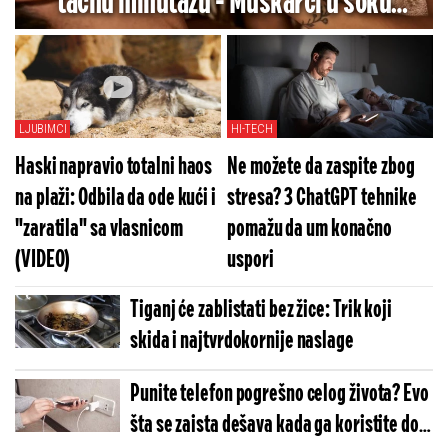
tačnu minutažu - Muškarci u šoku
(ANKETA)
LJUBIMCI
HI-TECH
Haski napravio totalni haos
Ne možete da zaspite zbog
na plaži: Odbila da ode kući i
stresa? 3 ChatGPT tehnike
"zaratila" sa vlasnicom
pomažu da um konačno
(VIDEO)
uspori
Tiganj će zablistati bez žice: Trik koji
skida i najtvrdokornije naslage
Punite telefon pogrešno celog života? Evo
šta se zaista dešava kada ga koristite dok