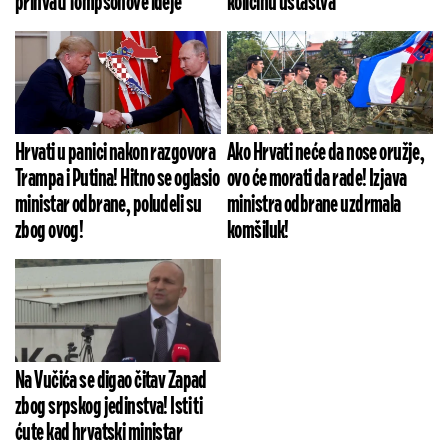
prihvati Tompsonove ideje
količinu ustaštva
Hrvati u panici nakon razgovora
Ako Hrvati neće da nose oružje,
Trampa i Putina! Hitno se oglasio
ovo će morati da rade! Izjava
ministar odbrane, poludeli su
ministra odbrane uzdrmala
zbog ovog!
komšiluk!
Na Vučića se digao čitav Zapad
zbog srpskog jedinstva! Isti ti
ćute kad hrvatski ministar