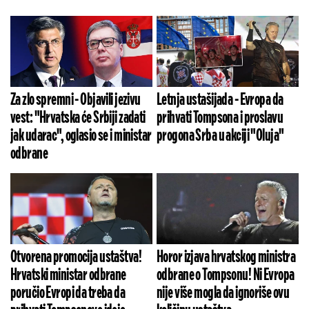
Za zlo spremni - Objavili jezivu
Letnja ustašijada - Evropa da
vest: "Hrvatska će Srbiji zadati
prihvati Tompsona i proslavu
jak udarac", oglasio se i ministar
progona Srba u akciji "Oluja"
odbrane
Otvorena promocija ustaštva!
Horor izjava hrvatskog ministra
Hrvatski ministar odbrane
odbrane o Tompsonu! Ni Evropa
poručio Evropi da treba da
nije više mogla da ignoriše ovu