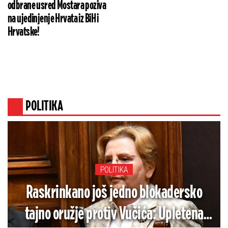
odbrane usred Mostara poziva
na ujedinjenje Hrvata iz BiH i
Hrvatske!
POLITIKA
POLITIKA
Raskrinkano još jedno blokadersko
tajno oružje protiv Vučića: Upletena