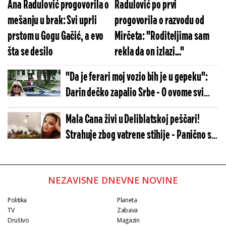
Ana Radulović progovorila o
Radulović po prvi
mešanju u brak: Svi uprli
progovorila o razvodu od
prstom u Gogu Gačić, a evo
Mirčeta: "Roditeljima sam
šta se desilo
rekla da on izlazi..."
"Da je ferari moj vozio bih je u gepeku":
Darin dečko zapalio Srbe - O ovome svi
pričaju
Mala Cana živi u Deliblatskoj peščari!
Strahuje zbog vatrene stihije - Panično se
oglasila
NEZAVISNE DNEVNE NOVINE
Politika
Planeta
TV
Zabava
Društvo
Magazin