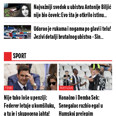
Najvažniji svedok u ubistvu Antonije Biljić
nije bio čovek: Evo šta je otkrilo istinu
(FOTO)
Udarao je rukama i nogama po glavi i telu!
Jezivi detalji brutalnog ubistva - Sin
nakon svađe nasrnuo na majku
SPORT
TENIS
PARTIZAN
Nije tako loše u penziji:
Konačno i Demba Sek:
Federer letuje u komšiluku,
Senegalac razbio egal u
a tu je i skupocena jahta!
Humskoj prelepim