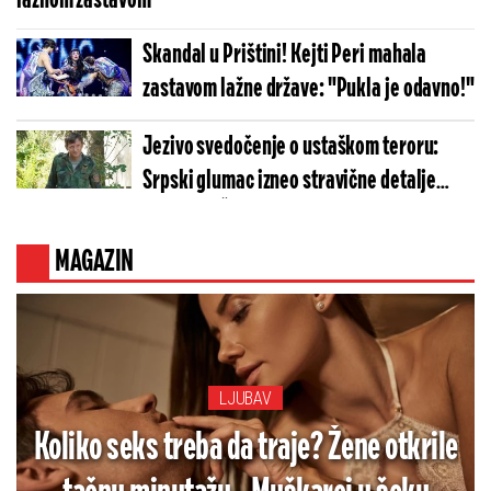
lažnom zastavom
Skandal u Prištini! Kejti Peri mahala
zastavom lažne države: "Pukla je odavno!"
Jezivo svedočenje o ustaškom teroru:
Srpski glumac izneo stravične detalje
golgote – Četiri godine pakla i kolona
smrti!
MAGAZIN
LJUBAV
Koliko seks treba da traje? Žene otkrile